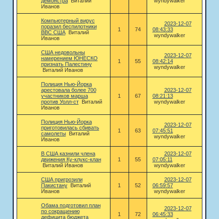
демонстра
Виталий
wyndywalker
Иванов
Компьютерный вирус
2023-12-07
поразил беспилотники
1
74
08:43:33
ВВС США
Виталий
wyndywalker
Иванов
США недовольны
2023-12-07
намерением ЮНЕСКО
1
55
08:42:14
признать Палестину
wyndywalker
Виталий Иванов
Полиция Нью-Йорка
арестовала более 700
2023-12-07
участников марша
1
67
08:21:13
против Уолл-ст
Виталий
wyndywalker
Иванов
Полиция Нью-Йорка
2023-12-07
приготовилась сбивать
1
63
07:45:51
самолеты
Виталий
wyndywalker
Иванов
В США казнили члена
2023-12-07
движения Ку-клукс-клан
1
55
07:05:11
Виталий Иванов
wyndywalker
США пригрозили
2023-12-07
Пакистану
Виталий
1
52
06:59:57
Иванов
wyndywalker
Обама подготовил план
2023-12-07
по сокращению
1
72
06:45:33
дефицита бюджета