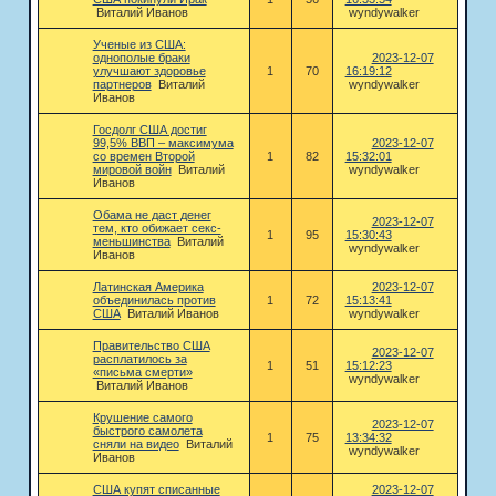
Виталий Иванов
wyndywalker
Ученые из США:
однополые браки
2023-12-07
улучшают здоровье
1
70
16:19:12
партнеров
Виталий
wyndywalker
Иванов
Госдолг США достиг
99,5% ВВП – максимума
2023-12-07
со времен Второй
1
82
15:32:01
мировой войн
Виталий
wyndywalker
Иванов
Обама не даст денег
2023-12-07
тем, кто обижает секс-
1
95
15:30:43
меньшинства
Виталий
wyndywalker
Иванов
Латинская Америка
2023-12-07
объединилась против
1
72
15:13:41
США
Виталий Иванов
wyndywalker
Правительство США
2023-12-07
расплатилось за
1
51
15:12:23
«письма смерти»
wyndywalker
Виталий Иванов
Крушение самого
2023-12-07
быстрого самолета
1
75
13:34:32
сняли на видео
Виталий
wyndywalker
Иванов
США купят списанные
2023-12-07