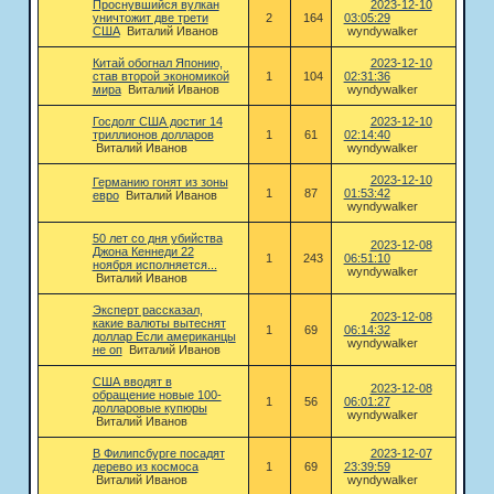
Проснувшийся вулкан
2023-12-10
уничтожит две трети
2
164
03:05:29
США
Виталий Иванов
wyndywalker
Китай обогнал Японию,
2023-12-10
став второй экономикой
1
104
02:31:36
мира
Виталий Иванов
wyndywalker
Госдолг США достиг 14
2023-12-10
триллионов долларов
1
61
02:14:40
Виталий Иванов
wyndywalker
2023-12-10
Германию гонят из зоны
1
87
01:53:42
евро
Виталий Иванов
wyndywalker
50 лет со дня убийства
2023-12-08
Джона Кеннеди 22
1
243
06:51:10
ноября исполняется...
wyndywalker
Виталий Иванов
Эксперт рассказал,
2023-12-08
какие валюты вытеснят
1
69
06:14:32
доллар Если американцы
wyndywalker
не оп
Виталий Иванов
США вводят в
2023-12-08
обращение новые 100-
1
56
06:01:27
долларовые купюры
wyndywalker
Виталий Иванов
В Филипсбурге посадят
2023-12-07
дерево из космоса
1
69
23:39:59
Виталий Иванов
wyndywalker