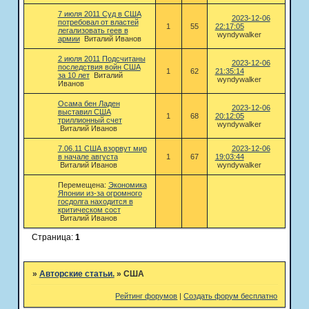
7 июля 2011 Суд в США
2023-12-06
потребовал от властей
1
55
22:17:05
легализовать геев в
wyndywalker
армии
Виталий Иванов
2 июля 2011 Подсчитаны
2023-12-06
последствия войн США
1
62
21:35:14
за 10 лет
Виталий
wyndywalker
Иванов
Осама бен Ладен
2023-12-06
выставил США
1
68
20:12:05
триллионный счет
wyndywalker
Виталий Иванов
7.06.11 США взорвут мир
2023-12-06
в начале августа
1
67
19:03:44
Виталий Иванов
wyndywalker
Перемещена:
Экономика
Японии из-за огромного
госдолга находится в
критическом сост
Виталий Иванов
Страница:
1
»
Авторские статьи.
»
США
Рейтинг форумов
|
Создать форум бесплатно