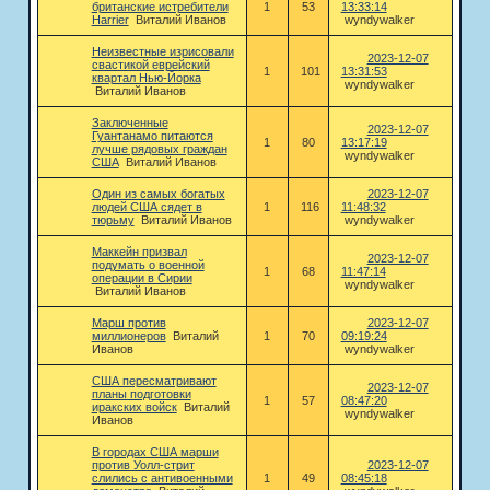
британские истребители
1
53
13:33:14
Harrier
Виталий Иванов
wyndywalker
Неизвестные изрисовали
2023-12-07
свастикой еврейский
1
101
13:31:53
квартал Нью-Йорка
wyndywalker
Виталий Иванов
Заключенные
2023-12-07
Гуантанамо питаются
1
80
13:17:19
лучше рядовых граждан
wyndywalker
США
Виталий Иванов
Один из самых богатых
2023-12-07
людей США сядет в
1
116
11:48:32
тюрьму
Виталий Иванов
wyndywalker
Маккейн призвал
2023-12-07
подумать о военной
1
68
11:47:14
операции в Сирии
wyndywalker
Виталий Иванов
Марш против
2023-12-07
миллионеров
Виталий
1
70
09:19:24
Иванов
wyndywalker
США пересматривают
2023-12-07
планы подготовки
1
57
08:47:20
иракских войск
Виталий
wyndywalker
Иванов
В городах США марши
против Уолл-стрит
2023-12-07
слились с антивоенными
1
49
08:45:18