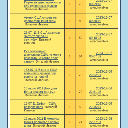
2023-12-07
Йорке за день заключили
1
79
00:59:18
659 однополых браков
wyndywalker
Виталий Иванов
Армия США открывает
2023-12-07
двери открытым геям
1
80
00:30:16
Виталий Иванов
wyndywalker
21.07. 11 В США казнили
2023-12-07
"мстителя" за 11
1
59
00:18:23
сентября
Виталий
wyndywalker
Иванов
Исследование:
2023-12-07
школьники США не могут
1
64
00:07:52
показать на карте свою
wyndywalker
страну
Виталий Иванов
133.07.11 В казне США
2023-12-06
кончились деньги для
1
70
22:52:24
выплаты пенсий
wyndywalker
Виталий Иванов
13 июля 2011 Джорджа
2023-12-06
Буша отдают под суд
1
72
22:51:05
Виталий Иванов
wyndywalker
12.07.11 Дефолт США
2023-12-06
разорит всех
Виталий
1
59
22:45:14
Иванов
wyndywalker
12 июля 2011 В Америке
2023-12-06
может появиться новый
1
74
22:37:01
штат
Виталий Иванов
wyndywalker