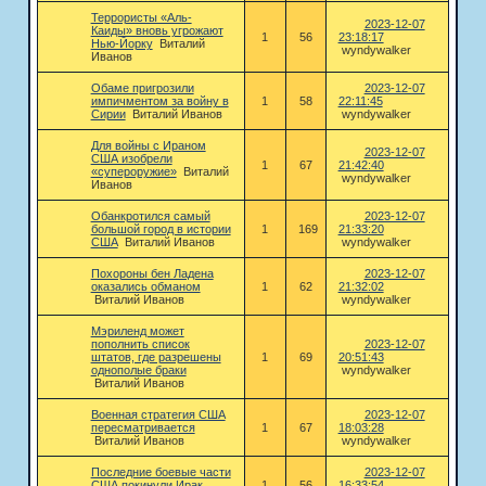
Террористы «Аль-
2023-12-07
Каиды» вновь угрожают
1
56
23:18:17
Нью-Йорку
Виталий
wyndywalker
Иванов
Обаме пригрозили
2023-12-07
импичментом за войну в
1
58
22:11:45
Сирии
Виталий Иванов
wyndywalker
Для войны с Ираном
2023-12-07
США изобрели
1
67
21:42:40
«супероружие»
Виталий
wyndywalker
Иванов
Обанкротился самый
2023-12-07
большой город в истории
1
169
21:33:20
США
Виталий Иванов
wyndywalker
Похороны бен Ладена
2023-12-07
оказались обманом
1
62
21:32:02
Виталий Иванов
wyndywalker
Мэриленд может
пополнить список
2023-12-07
штатов, где разрешены
1
69
20:51:43
однополые браки
wyndywalker
Виталий Иванов
Военная стратегия США
2023-12-07
пересматривается
1
67
18:03:28
Виталий Иванов
wyndywalker
Последние боевые части
2023-12-07
США покинули Ирак
1
56
16:33:54