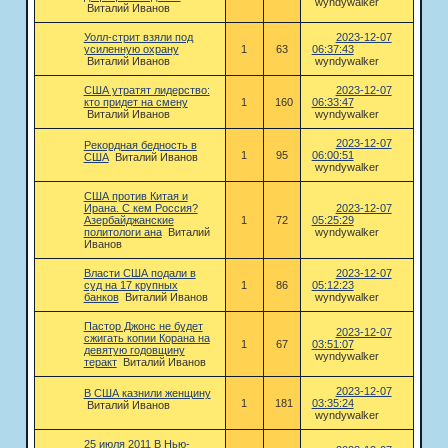
wyndywalker
Виталий Иванов
Уолл-стрит взяли под
2023-12-07
усиленную охрану
1
63
06:37:43
Виталий Иванов
wyndywalker
США утратят лидерство:
2023-12-07
кто придет на смену
1
160
06:33:47
Виталий Иванов
wyndywalker
2023-12-07
Рекордная бедность в
1
95
06:00:51
США
Виталий Иванов
wyndywalker
США против Китая и
Ирана. С кем Россия?
2023-12-07
Азербайджанские
1
72
05:25:29
политологи ана
Виталий
wyndywalker
Иванов
Власти США подали в
2023-12-07
суд на 17 крупных
1
86
05:12:23
банков
Виталий Иванов
wyndywalker
Пастор Джонс не будет
2023-12-07
сжигать копии Корана на
1
67
03:51:07
девятую годовщину
wyndywalker
теракт
Виталий Иванов
2023-12-07
В США казнили женщину
1
181
03:35:24
Виталий Иванов
wyndywalker
25 июля 2011 В Нью-