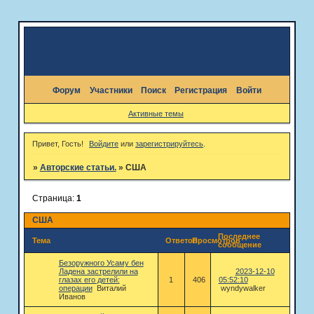
Форум
Участники
Поиск
Регистрация
Войти
Активные темы
Привет, Гость!
Войдите
или
зарегистрируйтесь
.
»
Авторские статьи.
»
США
Страница:
1
США
Последнее
Тема
Ответов
Просмотров
сообщение
Безоружного Усаму бен
Ладена застрелили на
2023-12-10
глазах его детей:
1
406
05:52:10
операции
Виталий
wyndywalker
Иванов