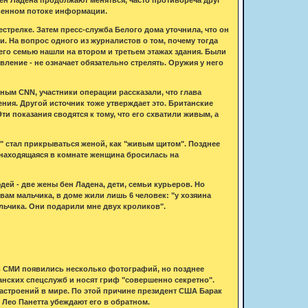
твенном потоке информации.
стрелке. Затем пресс-служба Белого дома уточнила, что он
и. На вопрос одного из журналистов о том, почему тогда
его семью нашли на втором и третьем этажах здания. Были
ивление - не означает обязательно стрелять. Оружия у него
ным CNN, участники операции рассказали, что глава
ения. Другой источник тоже утверждает это. Британские
и показания сводятся к тому, что его схватили живым, а
" стал прикрываться женой, как "живым щитом". Позднее
о находящаяся в комнате женщина бросилась на
ей - две жены бен Ладена, дети, семьи курьеров. Но
вам мальчика, в доме жили лишь 6 человек: "у хозяина
мальчика. Они подарили мне двух кроликов".
 в СМИ появились несколько фотографий, но позднее
анских спецслужб и носят гриф "совершенно секретно".
настроений в мире. По этой причине президент США Барак
Лео Панетта убеждают его в обратном.