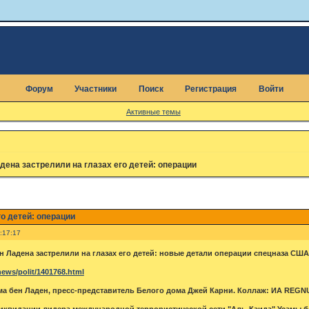
Форум
Участники
Поиск
Регистрация
Войти
Активные темы
дена застрелили на глазах его детей: операции
о детей: операции
:17:17
н Ладена застрелили на глазах его детей: новые детали операции спецназа США
ews/polit/1401768.html
а бен Ладен, пресс-представитель Белого дома Джей Карни. Коллаж: ИА REG
иквидации лидера международной террористической сети "Аль-Каида" Усамы б