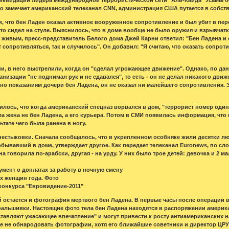
во замечает американский телеканал CNN, администрация США путается в собс
, что бен Ладен оказал активное вооруженное сопротивление и был убит в пере
то сидел на стуле. Выяснилось, что в доме вообще не было оружия и взрывчатк
т живым, пресс-представитель Белого дома Джей Карни ответил: "Бен Ладена и 
т сопротивляться, так и случилось". Он добавил: "Я считаю, что оказать сопрот
и, в него выстрелили, когда он "сделал угрожающее движение". Однако, по дан
низации "не поднимал рук и не сдавался", то есть - он не делал никакого движ
но показаниям дочери бен Ладена, он не оказал ни малейшего сопротивления. Эт
лось, что когда американский спецназ ворвался в дом, "террорист номер один
ыла жена не бен Ладена, а его курьера. Потом в СМИ появилась информация, чт
ьтате чего была ранена в ногу.
нестыковки. Сначала сообщалось, что в укрепленном особняке жили десятки люд
бывавший в доме, утверждает другое. Как передает телеканал Euronews, по сло
а говорила по-арабски, другая - на урду. У них было трое детей: девочка и 2 
умент о доплатах за работу в ночную смену
х женщин года. Фото
конкурса "Евровидение-2011"
 остается и фотография мертвого бен Ладена. В первые часы после операции
фальшивки. Настоящие фото тела бен Ладена находятся в распоряжении америк
оставляют ужасающее впечатление" и могут привести к росту антиамериканских 
 не обнародовать фотографии, хотя его ближайшие советники и директор ЦРУ 