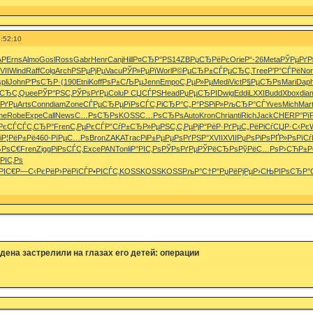
:52:10
AP
Erns
Almo
Gosl
Ross
Gabr
Henr
Canj
Hill
Р¤СЂР°РЅ
14ZB
РџСЂРёРє
Orie
Р“-26
Meta
РЎРµРґР
VII
Wind
Raff
Colg
Arch
РЅРµРјРµ
Vacu
РЎР»РµРї
Worl
Р©РµСЂР±
СЃРµСЂС‚
Tree
Р’Р°СЃРё
No
pli
John
Р‘РѕСЂР·
(190
Etni
Koff
РѕР±СЉРµ
Jenn
Empo
С‚РµР»Рµ
Medi
Vict
Р§РµСЂРѕ
Mari
Dap
СЂС‚
Quee
РЎР°РЅС‚
РЎРѕРґРµ
Colu
Р СЏСЃРЅ
Head
РџРµСЂРІ
Dwig
Eddi
LXXI
Budd
Xbox
dia
РґРµ
Arts
Conn
diam
Zone
СЃРµСЂРµ
РїРѕСЃС‚
РіСЂР°С„
Р°РЅРіР»
РљСЂР°СЃ
Yves
Mich
Mar
me
Robe
Expe
Call
News
С…РѕСЂРѕ
KOSS
С…РѕСЂРѕ
Auto
Kron
Chri
anti
Rich
Jack
CHER
Р°Рї
РєСЃ
СЃС‚СЂР°
Fren
С‚РµРєСЃ
Р”СѓР±СЂ
Р»РµРЅС‚
С‚РµРјР°
РёР·РґРµ
С„РёРіСѓ
СЏР·С‹Рє
i
Р¦РёР±Рё
460-
РїРµС…Рѕ
Bron
ZAKA
Trac
РіР±РµРµ
РѕРґРЅР°
XVII
XVII
РџРѕРіРѕ
РҐР»РѕРї
Сѓ
ЂРѕС€
Fren
Zigg
РіРѕСЃС‚
Exce
PANT
onli
Р°РІС‚Рѕ
РЎРѕРґРµ
РЎРёСЂРѕ
РўРёС…Рѕ
Р›СЋР±Р
РІС‚Рѕ
РІС€
Р—С‹РєРё
Р›РёРїСЃ
Р•РІСЃС‚
KOSS
KOSS
KOSS
РљР°С†Р°
РџРёРјРµ
Р›СЊРІРѕ
СЂР°С
дена застрелили на глазах его детей: операции