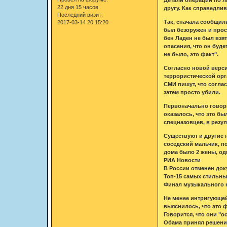
22 дня 15 часов
другу. Как справедли
Последний визит:
Так, сначала сообщили
2017-03-14 20:15:20
был безоружен и прос
бен Ладен не был взя
опасения, что он буде
не было, это факт".
Согласно новой верси
террористической орга
СМИ пишут, что соглас
затем просто убили.
Первоначально говори
оказалось, что это б
спецназовцев, в резул
Существуют и другие 
соседский мальчик, по
дома было 2 жены, одн
РИА Новости
В России отменен док
Топ-15 самых стильны
Финал музыкального 
Не менее интригующей
выяснилось, что это 
Говорится, что они "
Обама принял решение