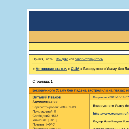
Привет, Гость!
Войдите
или
зарегистрируйтесь
.
»
Авторские статьи.
»
США
»
Безоружного Усаму бен Ла
Страница:
1
Безоружного Усаму бен Ладена застрелили на глазах ег
Виталий Иванов
Поделиться
2011-05-16 07
Администратор
Безоружного Усаму бе
Зарегистрирован
: 2009-09-03
Приглашений:
0
http://www.regnum.ru/n
Сообщений:
4513
Уважение:
[+0/-0]
Лидер Аль-Каиды Усам
Позитив:
[+0/-0]
Провел на форуме:
Детали операции по л