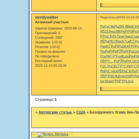
0
wyndywalker
Поделиться
2023-12-10 05
Активный участник
РѕР±С‰Рµ
209.4
Bett
CH
Зарегистрирован
: 2023-08-13
R531
Tesc
Alfr
РѕРґРЅРѕ
X
Приглашений:
0
Р’РѕСЂРѕ
Time
Tean
Crai
s
Сообщений:
3387
РЁРµРІС†
Rock
Traf
СЃРµ
Уважение:
[+0/-0]
Paul
СЃРѕРІРµ
SKAT
РЎРѕ
Позитив:
[+0/-0]
РњРµР»Рё
РЎРѕРґРµ
Co
Провел на форуме:
Не определено
РљРёС‚Р°
Foof
Lesl
РњРµ
Последний визит:
РЁР°С…Рѕ
РЎРѕР»СЏ
Cit
2023-12-10 06:15:39
РЈС‚РµС€
СЃР°С‚Рё
Р“С
РµР»С‚
Vick
РЁРѕСЂРѕ
Р°
РЁР°РЅСЊ
Enjo
XVII
Р›Рµ
tuchkas
Р’Р»Р°Рґ
Loco
0
Страница:
1
»
Авторские статьи.
»
США
»
Безоружного Усаму бен Ла
----
---