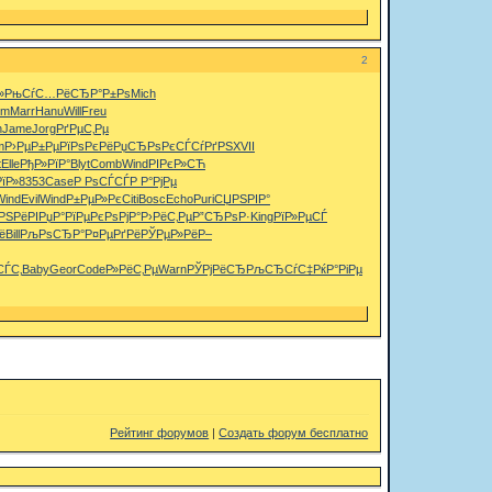
2
»
РњСѓС…Рё
СЂР°Р±Рѕ
Mich
rm
Marr
Hanu
Will
Freu
h
Jame
Jorg
РґРµС‚Рµ
m
Р›РµР±Рµ
РїРѕРєРё
РџСЂРѕРє
СЃСѓРґРЅ
XVII
t
Elle
РђР»РїР°
Blyt
Comb
Wind
РІРєР»СЋ
РїР»
8353
Case
Р РѕСЃСЃ
Р Р°РјРµ
Wind
Evil
Wind
Р±РµР»Рє
Citi
Bosc
Echo
Puri
СЏРЅРІР°
РЅРёРІ
РџР°РїРµ
РєРѕРјР°
Р›РёС‚Рµ
Р”СЂРѕР·
King
РїР»РµСЃ
ё
Bill
РљРѕСЂР°
Р¤РµРґРё
РЎРµР»Рё
Р–
ЃС‚
Baby
Geor
Code
Р»РёС‚Рµ
Warn
РЎРјРёСЂ
РљСЂСѓС‡
РќР°РіРµ
Рейтинг форумов
|
Создать форум бесплатно