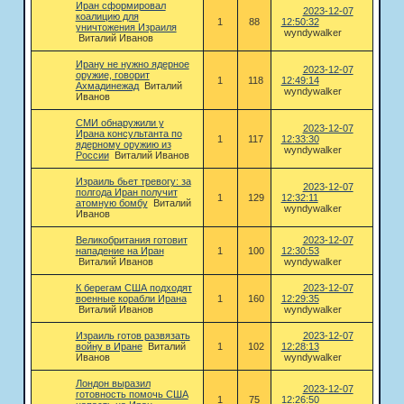
Иран сформировал
2023-12-07
коалицию для
1
88
12:50:32
уничтожения Израиля
wyndywalker
Виталий Иванов
Ирану не нужно ядерное
2023-12-07
оружие, говорит
1
118
12:49:14
Ахмадинежад
Виталий
wyndywalker
Иванов
СМИ обнаружили у
2023-12-07
Ирана консультанта по
1
117
12:33:30
ядерному оружию из
wyndywalker
России
Виталий Иванов
Израиль бьет тревогу: за
2023-12-07
полгода Иран получит
1
129
12:32:11
атомную бомбу
Виталий
wyndywalker
Иванов
Великобритания готовит
2023-12-07
нападение на Иран
1
100
12:30:53
Виталий Иванов
wyndywalker
К берегам США подходят
2023-12-07
военные корабли Ирана
1
160
12:29:35
Виталий Иванов
wyndywalker
Израиль готов развязать
2023-12-07
войну в Иране
Виталий
1
102
12:28:13
Иванов
wyndywalker
Лондон выразил
2023-12-07
готовность помочь США
1
75
12:26:50