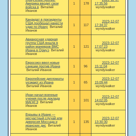
Америка вводит свои
1
178
17:35:56
войска в
Виталий
wyndywalker
Иванов
Кандидат в президенты
2023-12-07
США пообещал нанести
1
117
17:34:37
удар по Ирану
Виталий
wyndywalker
Иванов
Авианосная ударная
группа США вошла в
2023-12-07
район маневров ВМС
1
121
17:07:23
Ирана в Ормуз
Виталий
wyndywalker
Иванов
Евросоюз ввел новые
2023-12-07
санкции против Ирана
1
96
15:11:04
Виталий Иванов
wyndywalker
Европейские дипломаты
2023-12-07
уезжают из Ирана
1
65
15:09:44
Виталий Иванов
wyndywalker
Иран начал военные
2023-12-07
учения после доклада
1
101
14:02:05
МАГАТЭ
Виталий
wyndywalker
Иванов
Взрывы в Иране —
несчастный случай или
2023-12-07
диверсия Моссада и
1
135
13:30:30
иранских дис
Виталий
wyndywalker
Иванов