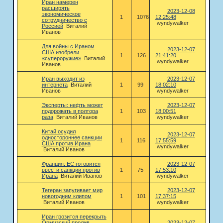
Иран намерен
расширять
2023-12-08
экономическое
1
1076
12:25:48
сотрудничество с
wyndywalker
Россией
Виталий
Иванов
Для войны с Ираном
2023-12-07
США изобрели
1
126
21:41:20
«супероружие»
Виталий
wyndywalker
Иванов
Иран выходит из
2023-12-07
интернета
Виталий
1
99
18:02:10
Иванов
wyndywalker
Эксперты: нефть может
2023-12-07
подорожать в полтора
1
103
18:00:51
раза
Виталий Иванов
wyndywalker
Китай осудил
2023-12-07
одностороннее санкции
1
116
17:55:59
США против Ирана
wyndywalker
Виталий Иванов
Франция: ЕС готовится
2023-12-07
ввести санкции против
1
75
17:53:10
Ирана
Виталий Иванов
wyndywalker
Тегеран запугивает мир
2023-12-07
новогодним клипом
1
101
17:37:15
Виталий Иванов
wyndywalker
Иран грозится перекрыть
Ормузский пролив.
2023-12-07