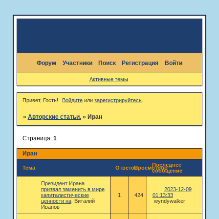
Форум
Участники
Поиск
Регистрация
Войти
Активные темы
Привет, Гость!
Войдите
или
зарегистрируйтесь
.
»
Авторские статьи.
»
Иран
Страница:
1
Иран
Последнее
Тема
Ответов
Просмотров
сообщение
Президент Ирана
призвал заменить в мире
2023-12-09
капиталистические
1
424
01:13:33
ценности на
Виталий
wyndywalker
Иванов