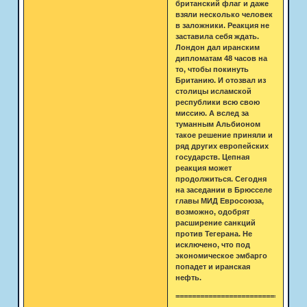
британский флаг и даже
взяли несколько человек
в заложники. Реакция не
заставила себя ждать.
Лондон дал иранским
дипломатам 48 часов на
то, чтобы покинуть
Британию. И отозвал из
столицы исламской
республики всю свою
миссию. А вслед за
туманным Альбионом
такое решение приняли и
ряд других европейских
государств. Цепная
реакция может
продолжиться. Сегодня
на заседании в Брюсселе
главы МИД Евросоюза,
возможно, одобрят
расширение санкций
против Тегерана. Не
исключено, что под
экономическое эмбарго
попадет и иранская
нефть.
===============================