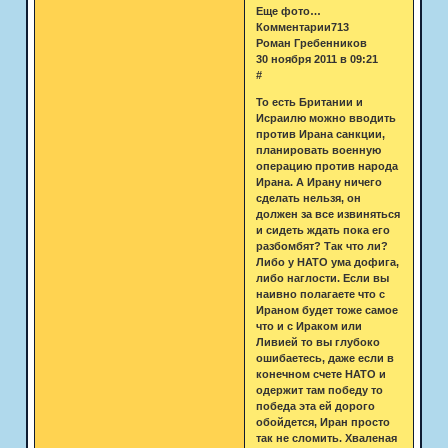
Еще фото…
Комментарии713
Роман Гребенников
30 ноября 2011 в 09:21
#
То есть Британии и
Исраилю можно вводить
против Ирана санкции,
планировать военную
операцию против народа
Ирана. А Ирану ничего
сделать нельзя, он
должен за все извиняться
и сидеть ждать пока его
разбомбят? Так что ли?
Либо у НАТО ума дофига,
либо наглости. Если вы
наивно полагаете что с
Ираном будет тоже самое
что и с Ираком или
Ливией то вы глубоко
ошибаетесь, даже если в
конечном счете НАТО и
одержит там победу то
победа эта ей дорого
обойдется, Иран просто
так не сломить. Хваленая