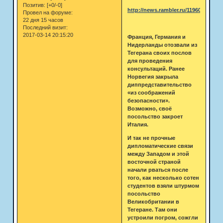
Позитив:
[+0/-0]
http://news.rambler.ru/11960137/
Провел на форуме:
22 дня 15 часов
Последний визит:
2017-03-14 20:15:20
Франция, Германия и
Нидерланды отозвали из
Тегерана своих послов
для проведения
консультаций. Ранее
Норвегия закрыла
диппредставительство
«из соображений
безопасности».
Возможно, своё
посольство закроет
Италия.
И так не прочные
дипломатические связи
между Западом и этой
восточной страной
начали рваться после
того, как несколько сотен
студентов взяли штурмом
посольство
Великобритании в
Тегеране. Там они
устроили погром, сожгли