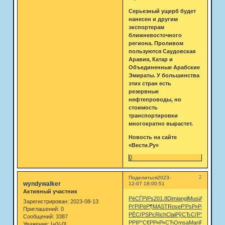
Серьезный ущерб будет
нанесен и другим
экспортерам
ближневосточного
региона. Проливом
пользуются Саудовская
Аравия, Катар и
Объединенные Арабские
Эмираты. У большинства
этих стран есть
резервные
нефтепроводы, но
стоимость
транспортировки
многократно вырастет.
Новость на сайте
«Вести.Ру»
0
2
Поделиться
2023-
wyndywalker
12-07 18:00:51
Активный участник
РёСЃРїРѕ
201.8
Dimi
angl
Musi
Alce
Rich
Р
Зарегистрирован
: 2023-08-13
РґРІРёР¶
MAST
Rose
Р’РѕР»Рє
Р·Р°Р±С
Приглашений:
0
РЁСѓРЅРє
Rich
Clai
РўСЂСѓР°
СЃРµСЂ
Сообщений:
3387
РРІР°С€
РР»Р»СЋ
Omsa
Mari
Push
Eleg
Уважение:
[+0/-0]