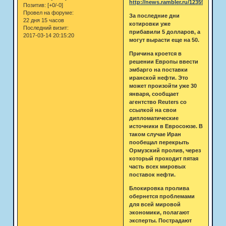
http://news.rambler.ru/12359882/
Позитив:
[+0/-0]
Провел на форуме:
За последние дни
22 дня 15 часов
котировки уже
Последний визит:
прибавили 5 долларов, а
2017-03-14 20:15:20
могут вырасти еще на 50.
Причина кроется в
решении Европы ввести
эмбарго на поставки
иранской нефти. Это
может произойти уже 30
января, сообщает
агентство Reuters со
ссылкой на свои
дипломатические
источники в Евросоюзе. В
таком случае Иран
пообещал перекрыть
Ормузский пролив, через
который проходит пятая
часть всех мировых
поставок нефти.
Блокировка пролива
обернется проблемами
для всей мировой
экономики, полагают
эксперты. Пострадают