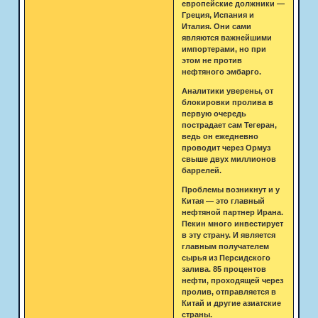
европейские должники —
Греция, Испания и
Италия. Они сами
являются важнейшими
импортерами, но при
этом не против
нефтяного эмбарго.
Аналитики уверены, от
блокировки пролива в
первую очередь
пострадает сам Тегеран,
ведь он ежедневно
проводит через Ормуз
свыше двух миллионов
баррелей.
Проблемы возникнут и у
Китая — это главный
нефтяной партнер Ирана.
Пекин много инвестирует
в эту страну. И является
главным получателем
сырья из Персидского
залива. 85 процентов
нефти, проходящей через
пролив, отправляется в
Китай и другие азиатские
страны.