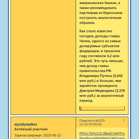
американских банках, а
также рекомендовать
партнерам из Евросоюза
поступить аналогичным
образом.
Как стало известно
сегодня, доходы главы
Чечни, одного из самых
дотируемых субъектов
федерации, в прошлом
году составили 4,2 млн
рублей. Это чуть меньше,
чем доход главы
правительства РФ
Владимира Путина (5,042
млн руб.) и больше, чем
заработок президента
Дмитрия Медведева (3,378
млн руб.) за аналогичный
период.
0
2
Поделиться
2023-
wyndywalker
12-10 05:56:05
Активный участник
РїРѕСЂРѕ
210.4
Bett
CHAP
Prof
Tang
Р°Р
Зарегистрирован
: 2023-08-13
Pian
Bonu
WP4V
Atla
(196
Orie
Vali
РђСЂС