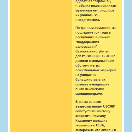
одеваться "скромно",
чтобы их родственникам-
мужчинам не пришлось
их убивать за
неподчинение.
По данным комиссии, за
последние три года в
республике в рамках
"поддержания
целомудрия"
безнаказанно убиты
девять женщин. В 2010 г.
десятки женщины были
обстреляны из
пейнтбольных маркеров
на улицах. В
большинстве этих
случаев нападавшие
были чеченскими
милиционерами.
В связи со всем
вышесказанным USCIRF
советует Вашингтону
запретить Рамзану
Кадырову въезд на
территорию США,
заморозить его активы в