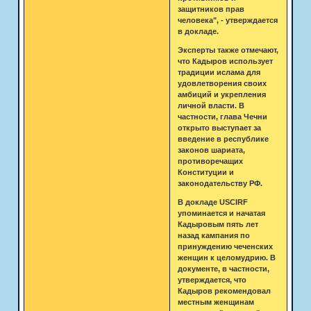
защитников прав
человека", - утверждается
в докладе.
Эксперты также отмечают,
что Кадыров использует
традиции ислама для
удовлетворения своих
амбиций и укрепления
личной власти. В
частности, глава Чечни
открыто выступает за
введение в республике
законов шариата,
противоречащих
Конституции и
законодательству РФ.
В докладе USCIRF
упоминается и начатая
Кадыровым пять лет
назад кампания по
принуждению чеченских
женщин к целомудрию. В
документе, в частности,
утверждается, что
Кадыров рекомендовал
местным женщинам