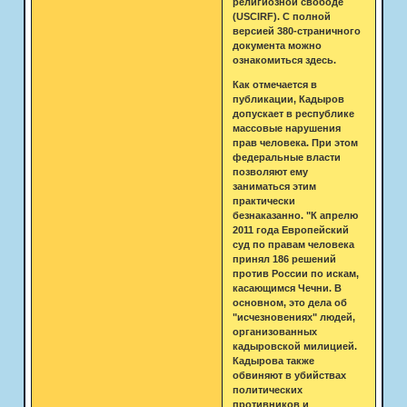
религиозной свободе
(USCIRF). C полной
версией 380-страничного
документа можно
ознакомиться здесь.
Как отмечается в
публикации, Кадыров
допускает в республике
массовые нарушения
прав человека. При этом
федеральные власти
позволяют ему
заниматься этим
практически
безнаказанно. "К апрелю
2011 года Европейский
суд по правам человека
принял 186 решений
против России по искам,
касающимся Чечни. В
основном, это дела об
"исчезновениях" людей,
организованных
кадыровской милицией.
Кадырова также
обвиняют в убийствах
политических
противников и