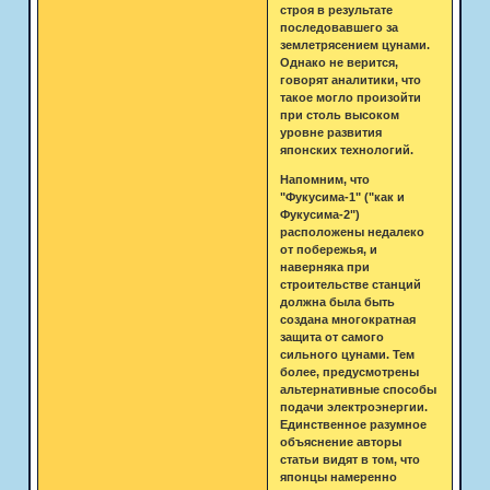
строя в результате
последовавшего за
землетрясением цунами.
Однако не верится,
говорят аналитики, что
такое могло произойти
при столь высоком
уровне развития
японских технологий.
Напомним, что
"Фукусима-1" ("как и
Фукусима-2")
расположены недалеко
от побережья, и
наверняка при
строительстве станций
должна была быть
создана многократная
защита от самого
сильного цунами. Тем
более, предусмотрены
альтернативные способы
подачи электроэнергии.
Единственное разумное
объяснение авторы
статьи видят в том, что
японцы намеренно