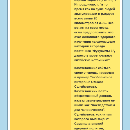
И продолжают: "в то
время как на суше людей
эвакуировали в радиусе
всего лишь 20
километров от АЭС. Все
встает на свои места,
если предположить, что
очаг основного ядерного
излучения на самом деле
находился гораздо
восточнее "Фукусимы-1",
далеко в море, считают
китайские источники".
Казахстанские сайты в
свою очередь, приводят
в пример "любопытное
интервью Олжаса
Сулейменова.
Казахстанский поэт и
общественный деятель
назвал землетрясение не
иначе как "последствием
дел человеческих".
Сулейменов, усилиями
которого был закрыт
Семипалатинский
ядерный полигон,