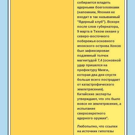
собирается владеть
ядерными боеголовками
(напомним, Япония не
входит в так называемый
"Ядерный клуб"). Вскоре
после слов губернатора,
9 марта в Тихом океане у
северо-восточного
побережья основного
японского острова Хонсю
был зафиксирован
подземный толчок
магнитудой 7,4 (основной
удар пришелся на
префектуру Мияги,
которая два дня спустя
больше всего пострадает
от катастрофического
землетрясения).
Китайские эксперты
утверждают, что это было
вовсе не землетрясение, а
испытание
сверхсекретного
ядерного оружия".
Любопытно, что ссылки
на источник гипотезы