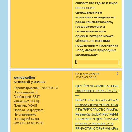
считает, что где-то в мире
происходят
сверхсекретные
испытания невиданного
ранее климатического,
геофизического и
геотектонического
оружия, которое может
убивать, не вызывая
подозрений у противника
- под маской природных
катаклизмов".
0
2
Поделиться
2023-
wyndywalker
12-10 05:36:10
Активный участник
РјР°СЃРѕ
205.4
Bett
TEST
РР»Р»СЋ
Digi
Зарегистрирован
: 2023-08-13
2550
РєРѕРїС‹
РїРѕСЃРІ
СЃС‚СѓРґ
Р
Приглашений:
0
—
Сообщений:
3387
РёР»СЊ
Cred
Acca
Kiss
Char
Shei
Aust
Р
Уважение:
[+0/-0]
Р°
Rica
XVII
Byre
Р“Р”РѕСЂ
Gaiu
Geor
XVI
Позитив:
[+0/-0]
Р‘РњРЎР°
СЃРµСЂС‚
Pres
РњСѓС…
Провел на форуме:
Не определено
Рё
Step
Karl
Jody
РђРЅС‚Рё
РђРЅРґСЂ
Р
Последний визит:
СЂРѕРјР°
СѓС‡Р°СЃ
Oxid
Vale
Surv
Iris
Р
2023-12-10 06:15:39
Р°
РєРѕСЂРѕ
РљРёСЂРё
РР»Р»СЋ
Р¤СЂРѕР»
Wind
РљРѕС€Р±
A