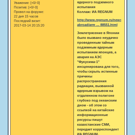
ядерного подземного
Уважение:
[+0/-0]
испытания
Позитив:
[+0/-0]
Коллаж: ИА REGNUM
Провел на форуме:
22 дня 15 часов
http://www.regnum.ru/news/fd-
Последний визит:
abroad/arm … 88551.html
2017-03-14 20:15:20
Землетрясение в Японии
было вызвано неудачно
проведенным тайным
подземным ядерным
испытанием японцев, а
авария на АЭС
"Фукусима-1"
инсценирована для того,
чтобы скрыть истинные
причины
распространения
радиации, вызванной
ядерным взрывом на
отдаленном полигоне
глубоко под океанским
дном - об этом со
ссылкой на китайские
информационные
ресурсы пишут
казахстанские СМИ,
передает корреспондент
ИА REGNUM.