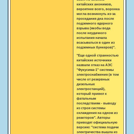
китайских анонимов,
вероятнее всего, воронка
могла возникнуть из-за
проседания дна после
подземного ядерного
взрыва (якобы вода
после неудачного
испытания начала
всасываться в один из
подземных бункеров)".
"Еще одной странностью
китайские источники
назвали отказ на АЭС
"Фукусима-1" системы
электроснабжения (в том
числе от резервных
дизельных
электростанций),
который привел к
фатальным
последствиям - выводу
из строя системы
охлаждения на одном из
реакторов". Авторы
приводят официальную
версию: "система подачи
электричества вышла из