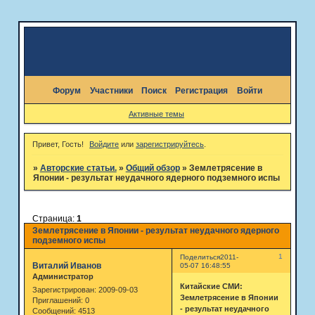
Форум
Участники
Поиск
Регистрация
Войти
Активные темы
Привет, Гость!
Войдите
или
зарегистрируйтесь
.
»
Авторские статьи.
»
Общий обзор
»
Землетрясение в
Японии - результат неудачного ядерного подземного испы
Страница:
1
Землетрясение в Японии - результат неудачного ядерного
подземного испы
1
Поделиться
2011-
Виталий Иванов
05-07 16:48:55
Администратор
Китайские СМИ:
Зарегистрирован
: 2009-09-03
Землетрясение в Японии
Приглашений:
0
- результат неудачного
Сообщений:
4513