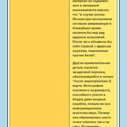
материал не содержит,
зато в материале
высказывается версия,
что "в случае успеха
Япония при молчаливом
согласии американцев в
ближайшее время
провела бы еще ряд
ядерных испытаний.
После чего объявила бы
себя страной с ядерным
оружием, нацеленным
против Китая".
Другая примечательная
деталь касается
загадочной воронки,
образовавшейся в океане
"после землетрясения 11
марта. Фотографии
огромного водоворота,
способного унести в
бездну даже мощные
корабли, попали во все
информационные
агентства мира. Почему
она образовалась никто
точно ответить так и не
смог. По мнению