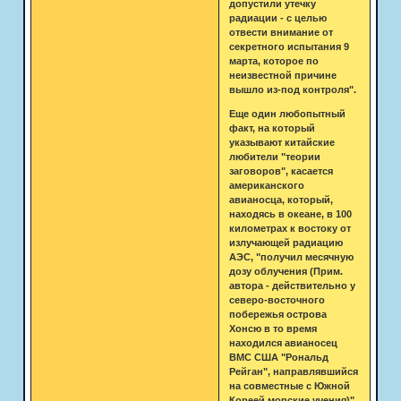
допустили утечку
радиации - с целью
отвести внимание от
секретного испытания 9
марта, которое по
неизвестной причине
вышло из-под контроля".
Еще один любопытный
факт, на который
указывают китайские
любители "теории
заговоров", касается
американского
авианосца, который,
находясь в океане, в 100
километрах к востоку от
излучающей радиацию
АЭС, "получил месячную
дозу облучения (Прим.
автора - действительно у
северо-восточного
побережья острова
Хонсю в то время
находился авианосец
ВМС США "Рональд
Рейган", направлявшийся
на совместные с Южной
Кореей морские учения)".