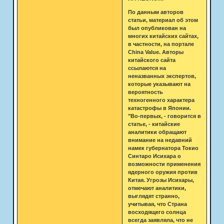
По данным авторов
статьи, материал об этом
был опубликован на
многих китайских сайтах,
в частности, на портале
Сhina Value. Авторы
китайского сайта
ссылаются на
неназванных экспертов,
которые указывают на
вероятность
техногенного характера
катастрофы в Японии.
"Во-первых, - говорится в
статье, - китайские
аналитики обращают
внимание на недавний
намек губернатора Токио
Синтаро Исихара о
возможности применения
ядерного оружия против
Китая. Угрозы Исихары,
отмечают аналитики,
выглядят странно,
учитывая, что Страна
восходящего солнца
всегда заявляла, что не