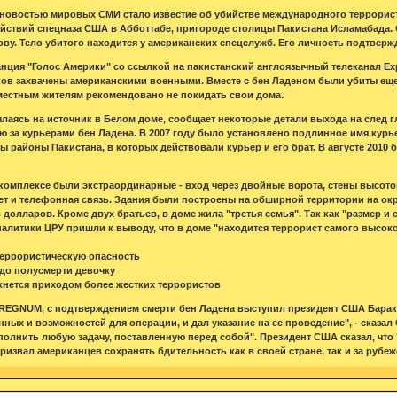
й новостью мировых СМИ стало известие об убийстве международного террорис
ействий спецназа США в Абботтабе, пригороде столицы Пакистана Исламабада
ову. Тело убитого находится у американских спецслужб. Его личность подтвер
нция "Голос Америки" со ссылкой на пакистанский англоязычный телеканал Expr
ов захвачены американскими военными. Вместе с бен Ладеном были убиты еще 
местным жителям рекомендовано не покидать свои дома.
лаясь на источник в Белом доме, сообщает некоторые детали выхода на след 
 за курьерами бен Ладена. В 2007 году было установлено подлинное имя курь
ы районы Пакистана, в которых действовали курьер и его брат. В августе 2010
комплексе были экстраординарные - вход через двойные ворота, стены высотой
ет и телефонная связь. Здания были построены на обширной территории на окр
олларов. Кроме двух братьев, в доме жила "третья семья". Так как "размер и 
налитики ЦРУ пришли к выводу, что в доме "находится террорист самого высоко
террористическую опасность
 до полусмерти девочку
кнется приходом более жестких террористов
REGNUM, с подтверждением смерти бен Ладена выступил президент США Барак О
ых и возможностей для операции, и дал указание на ее проведение", - сказал 
олнить любую задачу, поставленную перед собой". Президент США сказал, что 
ризвал американцев сохранять бдительность как в своей стране, так и за рубеж