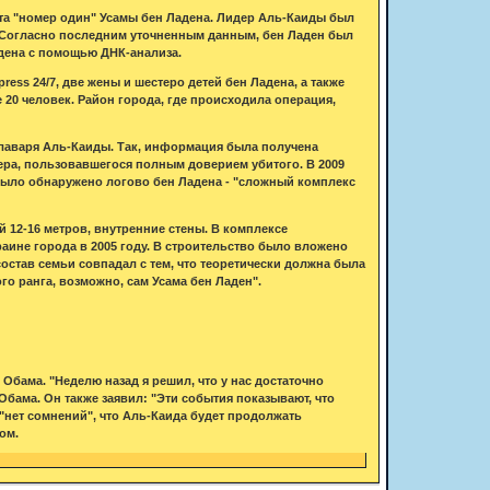
та "номер один" Усамы бен Ладена. Лидер Аль-Каиды был
. Согласно последним уточненным данным, бен Ладен был
ждена с помощью ДНК-анализа.
ess 24/7, две жены и шестеро детей бен Ладена, а также
20 человек. Район города, где происходила операция,
главаря Аль-Каиды. Так, информация была получена
ера, пользовавшегося полным доверием убитого. В 2009
 было обнаружено логово бен Ладена - "сложный комплекс
 12-16 метров, внутренние стены. В комплексе
аине города в 2005 году. В строительство было вложено
состав семьи совпадал с тем, что теоретически должна была
го ранга, возможно, сам Усама бен Ладен".
бама. "Неделю назад я решил, что у нас достаточно
Обама. Он также заявил: "Эти события показывают, что
"нет сомнений", что Аль-Каида будет продолжать
ом.