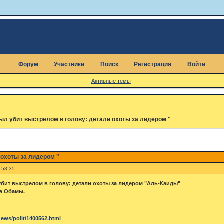
Форум
Участники
Поиск
Регистрация
Войти
Активные темы
ыл убит выстрелом в голову: детали охоты за лидером "
 охоты за лидером "
:58:35
убит выстрелом в голову: детали охоты за лидером "Аль-Каиды"
а Обамы.
ews/polit/1400562.html