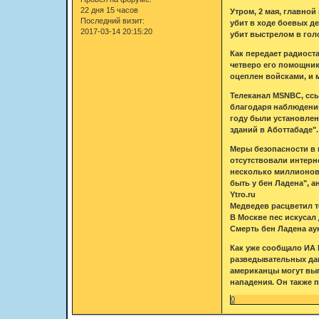
22 дня 15 часов
Утром, 2 мая, главно
Последний визит:
убит в ходе боевых д
2017-03-14 20:15:20
убит выстрелом в гол
Как передает радиоста
четверо его помощник
оцеплен войсками, и 
Телеканал MSNBC, ссы
благодаря наблюдению
году были установлен
зданий в Аботтабаде".
Меры безопасности в 
отсутствовали интерн
несколько миллионов д
быть у бен Ладена", а
Ytro.ru
Медведев расцветил 
В Москве пес искусал
Смерть бен Ладена ау
Как уже сообщало ИА 
разведывательных данн
американцы могут вып
нападения. Он также п
0