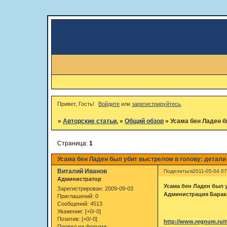
Привет, Гость!
Войдите
или
зарегистрируйтесь
.
»
Авторские статьи.
»
Общий обзор
»
Усама бен Ладен б
Страница:
1
Усама бен Ладен был убит выстрелом в голову: детали
Виталий Иванов
Поделиться
2011-05-04 07
Администратор
Усама бен Ладен был 
Зарегистрирован
: 2009-09-03
Администрация Барак
Приглашений:
0
Сообщений:
4513
Уважение:
[+0/-0]
Позитив:
[+0/-0]
http://www.regnum.ru/n
Провел на форуме: