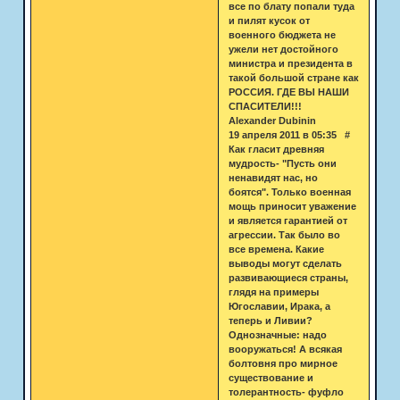
все по блату попали туда
и пилят кусок от
военного бюджета не
ужели нет достойного
министра и президента в
такой большой стране как
РОССИЯ. ГДЕ ВЫ НАШИ
СПАСИТЕЛИ!!!
Alexander Dubinin
19 апреля 2011 в 05:35 #
Как гласит древняя
мудрость- "Пусть они
ненавидят нас, но
боятся". Только военная
мощь приносит уважение
и является гарантией от
агрессии. Так было во
все времена. Какие
выводы могут сделать
развивающиеся страны,
глядя на примеры
Югославии, Ирака, а
теперь и Ливии?
Однозначные: надо
вооружаться! А всякая
болтовня про мирное
существование и
толерантность- фуфло