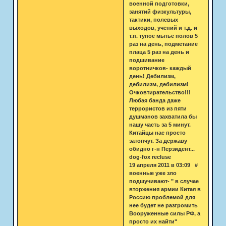
военной подготовки,
занятий физкультуры,
тактики, полевых
выходов, учений и т.д. и
т.п. тупое мытье полов 5
раз на день, подметание
плаца 5 раз на день и
подшивание
воротничков- каждый
день! Дебилизм,
дебилизм, дебилизм!
Очковтирательство!!!
Любая банда даже
террористов из пяти
душманов захватила бы
нашу часть за 5 минут.
Китайцы нас просто
затопчут. За державу
обидно г-н Перзидент...
dog-fox recluse
19 апреля 2011 в 03:09 #
военные уже зло
подшучивают- " в случае
вторжения армии Китая в
Россию проблемой для
нее будет не разгромить
Вооруженные силы РФ, а
просто их найти"