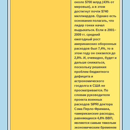
около $700 млрд (43% от
мировых), а в этом
достигнут почти $740
миллиардов. Однако есть
основания полагать, что
лидер гонки начал
выдыхаться. Если в 2001–
2009 гг. средний
ежегодный рост
американских оборонных
расходов был 7,4%, то в
этом году он снизился до
2,8%. И, очевидно, будет и
дальше снижаться,
поскольку решения
проблем бюджетного
дефицита и
астрономического
госдолга в США не
просматривается. По
словам руководителя
проекта военных
расходов SIPRI доктора
Сэма Перло-Фримана,
«американские расходы,
равняющиеся 4,8% ВВП,
являются самым тяжелым
экономическим бременем