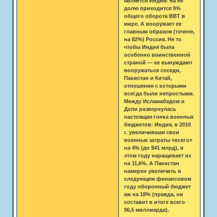
является Индия: на ее
долю приходится 9%
общего оборота ВВТ в
мире. А вооружает ее
главным образом (точнее,
на 82%) Россия. Не то
чтобы Индия была
особенно воинственной
страной — ее вынуждают
вооружаться соседи,
Пакистан и Китай,
отношения с которыми
всегда были непростыми.
Между Исламабадом и
Дели развернулась
настоящая гонка военных
бюджетов: Индия, в 2010
г. увеличившая свои
военные затраты «всего»
на 4% (до $41 млрд), в
этом году наращивает их
на 11,6%. А Пакистан
намерен увеличить в
следующем финансовом
году оборонный бюджет
аж на 18% (правда, он
составит в итоге всего
$6,5 миллиарда).