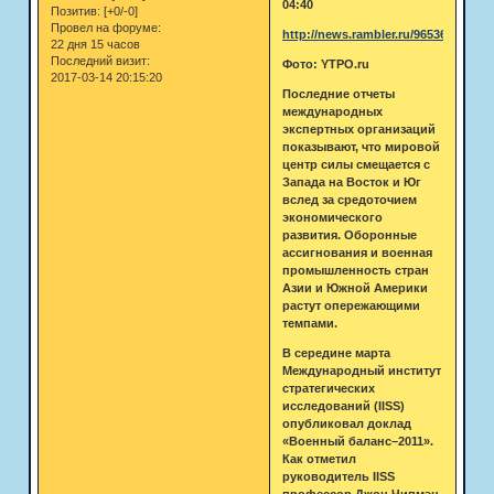
04:40
Позитив:
[+0/-0]
Провел на форуме:
http://news.rambler.ru/9653660/
22 дня 15 часов
Последний визит:
Фото: YТРО.ru
2017-03-14 20:15:20
Последние отчеты
международных
экспертных организаций
показывают, что мировой
центр силы смещается с
Запада на Восток и Юг
вслед за средоточием
экономического
развития. Оборонные
ассигнования и военная
промышленность стран
Азии и Южной Америки
растут опережающими
темпами.
В середине марта
Международный институт
стратегических
исследований (IISS)
опубликовал доклад
«Военный баланс–2011».
Как отметил
руководитель IISS
профессор Джон Чипмэн,