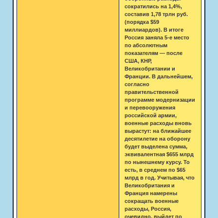
сократились на 1,4%,
составив 1,78 трлн руб.
(порядка $59
миллиардов). В итоге
Россия заняла 5-е место
по абсолютным
показателям — после
США, КНР,
Великобритании и
Франции. В дальнейшем,
согласно
правительственной
программе модернизации
и перевооружения
российской армии,
военные расходы вновь
вырастут: на ближайшее
десятилетие на оборону
будет выделена сумма,
эквивалентная $655 млрд
по нынешнему курсу. То
есть, в среднем по $65
млрд в год. Учитывая, что
Великобритания и
Франция намерены
сокращать военные
расходы, Россия,
очевидно, выйдет по