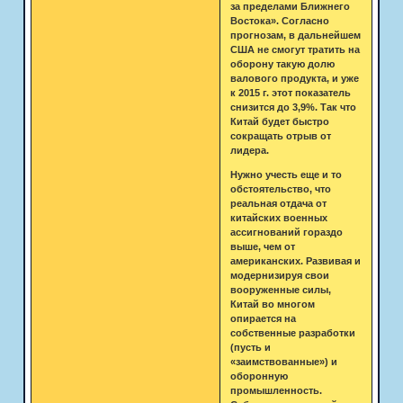
за пределами Ближнего
Востока». Согласно
прогнозам, в дальнейшем
США не смогут тратить на
оборону такую долю
валового продукта, и уже
к 2015 г. этот показатель
снизится до 3,9%. Так что
Китай будет быстро
сокращать отрыв от
лидера.
Нужно учесть еще и то
обстоятельство, что
реальная отдача от
китайских военных
ассигнований гораздо
выше, чем от
американских. Развивая и
модернизируя свои
вооруженные силы,
Китай во многом
опирается на
собственные разработки
(пусть и
«заимствованные») и
оборонную
промышленность.