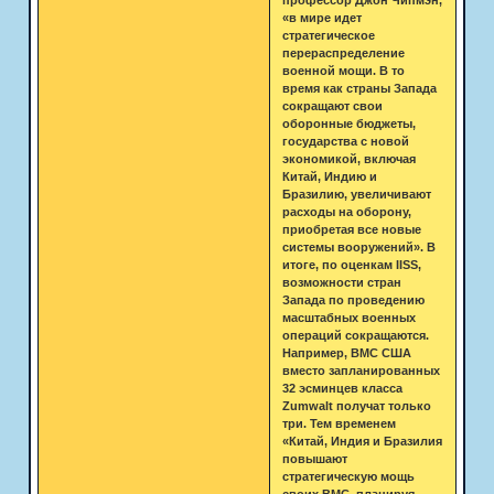
«в мире идет
стратегическое
перераспределение
военной мощи. В то
время как страны Запада
сокращают свои
оборонные бюджеты,
государства с новой
экономикой, включая
Китай, Индию и
Бразилию, увеличивают
расходы на оборону,
приобретая все новые
системы вооружений». В
итоге, по оценкам IISS,
возможности стран
Запада по проведению
масштабных военных
операций сокращаются.
Например, ВМС США
вместо запланированных
32 эсминцев класса
Zumwalt получат только
три. Тем временем
«Китай, Индия и Бразилия
повышают
стратегическую мощь
своих ВМС, планируя