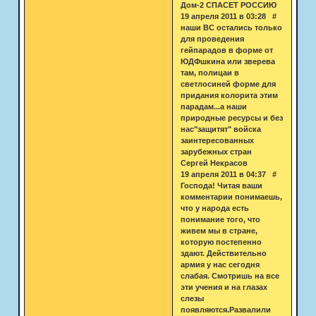
Дом-2 СПАСЕТ РОССИЮ
19 апреля 2011 в 03:28 #
наши ВС остались только
для проведения
гейпарадов в форме от
ЮДФшкина или зверева
там, полицаи в
светлосиней форме для
придания колорита этим
парадам...а наши
природные ресурсы и без
нас"защитят" войска
заинтересованных
зарубежных стран
Cергей Некрасов
19 апреля 2011 в 04:37 #
Господа! Читая ваши
комментарии понимаешь,
что у народа есть
понимание того, что
живем мы в стране,
которую постепенно
здают. Действительно
армия у нас сегодня
слабая. Смотришь на все
эти учения и на глазах
слезы
появляются.Развалили