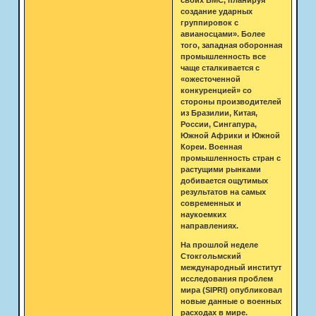
создание ударных
группировок с
авианосцами». Более
того, западная оборонная
промышленность все
чаще сталкивается с
«ожесточенной
конкуренцией» со
стороны производителей
из Бразилии, Китая,
России, Сингапура,
Южной Африки и Южной
Кореи. Военная
промышленность стран с
растущими рынками
добивается ощутимых
результатов на самых
современных и
наукоемких
направлениях.
На прошлой неделе
Стокгольмский
международный институт
исследования проблем
мира (SIPRI) опубликовал
новые данные о военных
расходах в мире.