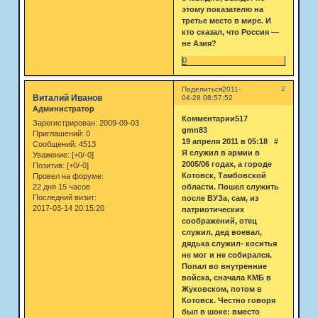
этому показателю на
третье место в мире. И
кто сказал, что Россия —
не Азия?
0
2
Поделиться
2011-
Виталий Иванов
04-28 08:57:52
Администратор
Комментарии517
Зарегистрирован
: 2009-09-03
gmn83
Приглашений:
0
19 апреля 2011 в 05:18 #
Сообщений:
4513
Я служил в армии в
Уважение:
[+0/-0]
2005/06 годах, а городе
Позитив:
[+0/-0]
Котовск, Тамбовской
Провел на форуме:
22 дня 15 часов
области. Пошел служить
Последний визит:
после ВУЗа, сам, из
2017-03-14 20:15:20
патриотических
соображений, отец
служил, дед воевал,
дядька служил- коситья
не мог и не собирался.
Попал во внутренние
войска, сначала КМБ в
Жуковском, потом в
Котовск. Честно говоря
был в шоке: вместо