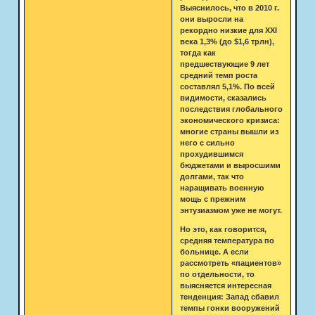
Выяснилось, что в 2010 г.
они выросли на
рекордно низкие для XXI
века 1,3% (до $1,6 трлн),
тогда как
предшествующие 9 лет
средний темп роста
составлял 5,1%. По всей
видимости, сказались
последствия глобального
экономического кризиса:
многие страны вышли из
него с сильно
прохудившимся
бюджетами и выросшими
долгами, так что
наращивать военную
мощь с прежним
энтузиазмом уже не могут.
Но это, как говорится,
средняя температура по
больнице. А если
рассмотреть «пациентов»
по отдельности, то
выясняется интересная
тенденция: Запад сбавил
темпы гонки вооружений