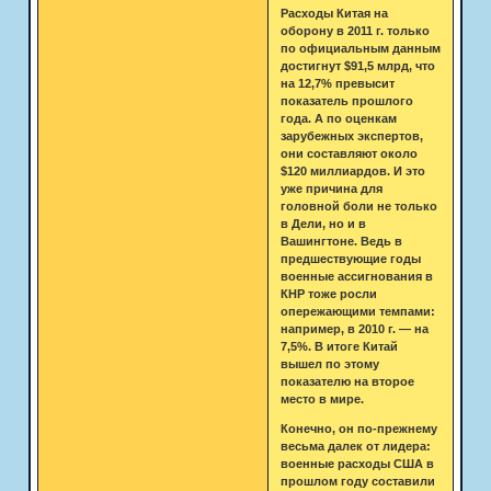
Расходы Китая на
оборону в 2011 г. только
по официальным данным
достигнут $91,5 млрд, что
на 12,7% превысит
показатель прошлого
года. А по оценкам
зарубежных экспертов,
они составляют около
$120 миллиардов. И это
уже причина для
головной боли не только
в Дели, но и в
Вашингтоне. Ведь в
предшествующие годы
военные ассигнования в
КНР тоже росли
опережающими темпами:
например, в 2010 г. — на
7,5%. В итоге Китай
вышел по этому
показателю на второе
место в мире.
Конечно, он по-прежнему
весьма далек от лидера:
военные расходы США в
прошлом году составили