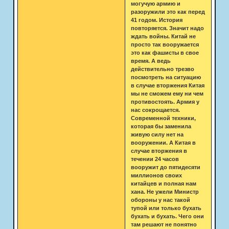
могучую армию и
разоружили это как перед
41 годом. История
повторяется. Значит надо
ждать войны. Китай не
просто так вооружается
это как фашисты в свое
время. А ведь
действительно трезво
посмотреть на ситуацию
в случае вторжения Китая
мы не сможем ему ни чем
противостоять. Армия у
нас сокрощается.
Современной техники,
которая бы заменила
живую силу нет на
вооружении. А Китая в
случае вторжения в
течении 24 часов
вооружит до пятидесяти
миллионов своих
китайцев и полная нам
хана. Не ужели Министр
обороны у нас такой
тупой или только бухать
бухать и бухать. Чего они
там решают не понятно