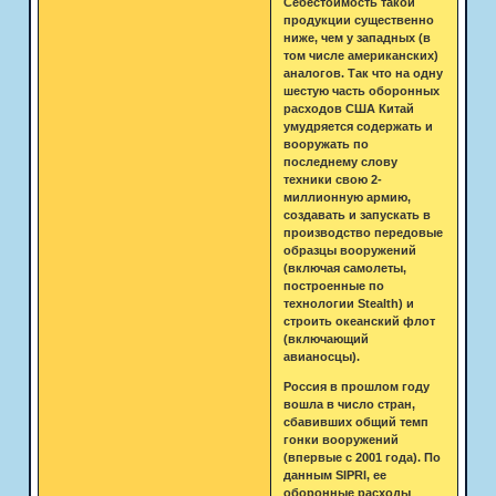
Себестоимость такой
продукции существенно
ниже, чем у западных (в
том числе американских)
аналогов. Так что на одну
шестую часть оборонных
расходов США Китай
умудряется содержать и
вооружать по
последнему слову
техники свою 2-
миллионную армию,
создавать и запускать в
производство передовые
образцы вооружений
(включая самолеты,
построенные по
технологии Stealth) и
строить океанский флот
(включающий
авианосцы).
Россия в прошлом году
вошла в число стран,
сбавивших общий темп
гонки вооружений
(впервые с 2001 года). По
данным SIPRI, ее
оборонные расходы