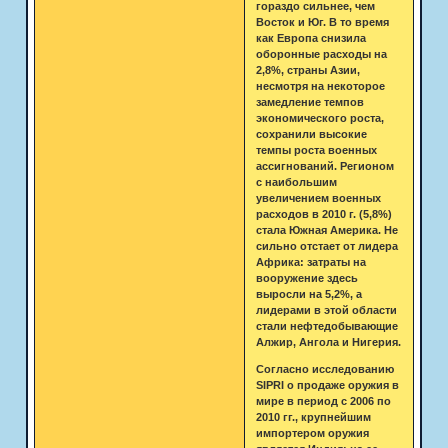
гораздо сильнее, чем
Восток и Юг. В то время
как Европа снизила
оборонные расходы на
2,8%, страны Азии,
несмотря на некоторое
замедление темпов
экономического роста,
сохранили высокие
темпы роста военных
ассигнований. Регионом
с наибольшим
увеличением военных
расходов в 2010 г. (5,8%)
стала Южная Америка. Не
сильно отстает от лидера
Африка: затраты на
вооружение здесь
выросли на 5,2%, а
лидерами в этой области
стали нефтедобывающие
Алжир, Ангола и Нигерия.
Согласно исследованию
SIPRI о продаже оружия в
мире в период с 2006 по
2010 гг., крупнейшим
импортером оружия