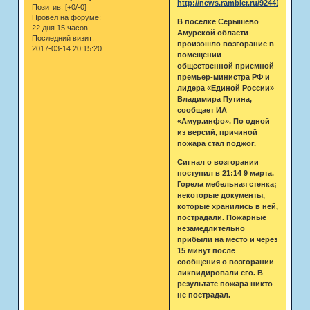
http://news.rambler.ru/9244181/
Позитив:
[+0/-0]
Провел на форуме:
В поселке Серышево
22 дня 15 часов
Амурской области
Последний визит:
произошло возгорание в
2017-03-14 20:15:20
помещении
общественной приемной
премьер-министра РФ и
лидера «Единой России»
Владимира Путина,
сообщает ИА
«Амур.инфо». По одной
из версий, причиной
пожара стал поджог.
Сигнал о возгорании
поступил в 21:14 9 марта.
Горела мебельная стенка;
некоторые документы,
которые хранились в ней,
пострадали. Пожарные
незамедлительно
прибыли на место и через
15 минут после
сообщения о возгорании
ликвидировали его. В
результате пожара никто
не пострадал.