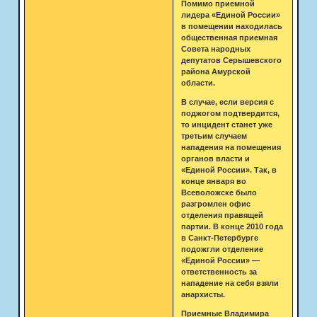
Помимо приемной
лидера «Единой России»
в помещении находилась
общественная приемная
Совета народных
депутатов Серышевского
района Амурской
области.
В случае, если версия с
поджогом подтвердится,
то инцидент станет уже
третьим случаем
нападения на помещения
органов власти и
«Единой России». Так, в
конце января во
Всеволожске было
разгромлен офис
отделения правящей
партии. В конце 2010 года
в Санкт-Петербурге
подожгли отделение
«Единой России» —
ответственность за
нападение на себя взяли
анархисты.
Приемные Владимира