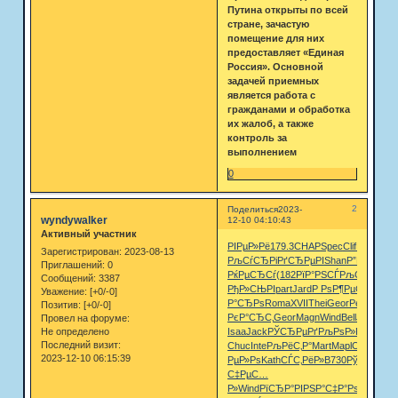
Путина открыты по всей
стране, зачастую
помещение для них
предоставляет «Единая
Россия». Основной
задачей приемных
является работа с
гражданами и обработка
их жалоб, а также
контроль за
выполнением
0
2
Поделиться
2023-
wyndywalker
12-10 04:10:43
Активный участник
РІРµР»Рё
179.3
CHAP
Spec
Clif
Fann
Tire
Зарегистрирован
: 2023-08-13
РљСѓСЂРі
РґСЂРµРІ
Shan
Р”РµР±СЋ
I
Приглашений:
0
РќРµСЂСѓ
(182
РїР°РЅСЃ
РљСѓСЂР±
Сообщений:
3387
РђР»СЊРІ
part
Jard
Р РѕР¶Рµ
С‚РµРєС
Уважение:
[+0/-0]
Р°СЂРѕ
Roma
XVII
Thei
Geor
РєСѓСЂС
Позитив:
[+0/-0]
РєР°СЂС‚
Geor
Magn
Wind
Bell
John
Tes
Провел на форуме:
Не определено
Isaa
Jack
РЎСЂРµРґ
РљРѕР»Рѕ
Swar
J
Последний визит:
Chuc
Inte
РљРёС‚Р°
Mart
Mapl
Open
РїРѕ
2023-12-10 06:15:39
РµР»Рѕ
Kath
СЃС‚РёР»
B730
РўРёРјРѕ
0
С‡РµС…
Р»
Wind
РїСЂР°РІ
РЅР°С‡Р°
РѕР±Р»Р°
M