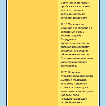
могут проехать через
пробки на Каширском
шоссе — рядовые
автомобилисты не
уступают им дорогу.
18:10 Московская
милиция переведена на
усиленный режим
несения службы.
Сотрудники
правоохранительных
органов разыскивают
оставленные вещи в
общественных местах.
Оперативники начинают
массовую проверку
документов.
18:20 На теракт
отреагировал президент
Дмитрий Медведев,
которому пришлось
отложить поездку на
экономический форум в
Давосе. Глава
государства вводит
особый режим в