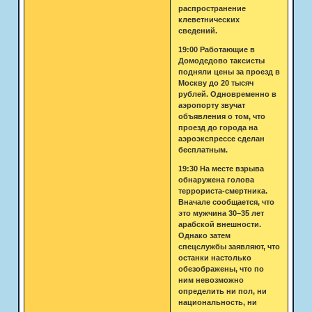
распространение
клеветнических
сведений.
19:00 Работающие в
Домодедово таксисты
подняли цены за проезд в
Москву до 20 тысяч
рублей. Одновременно в
аэропорту звучат
объявления о том, что
проезд до города на
аэроэкспрессе сделан
бесплатным.
19:30 На месте взрыва
обнаружена голова
террориста-смертника.
Вначале сообщается, что
это мужчина 30–35 лет
арабской внешности.
Однако затем
спецслужбы заявляют, что
останки настолько
обезображены, что по
ним невозможно
определить ни пол, ни
национальность, ни