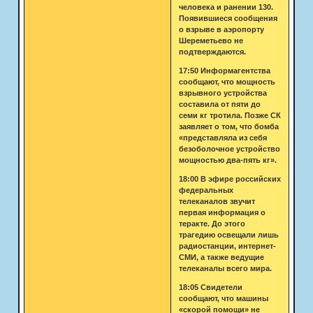
человека и ранении 130.
Появившиеся сообщения
о взрыве в аэропорту
Шереметьево не
подтверждаются.
17:50 Информагентства
сообщают, что мощность
взрывного устройства
составила от пяти до
семи кг тротила. Позже СК
заявляет о том, что бомба
«представляла из себя
безоболочное устройство
мощностью два-пять кг».
18:00 В эфире российских
федеральных
телеканалов звучит
первая информация о
теракте. До этого
трагедию освещали лишь
радиостанции, интернет-
СМИ, а также ведущие
телеканалы всего мира.
18:05 Свидетели
сообщают, что машины
«скорой помощи» не