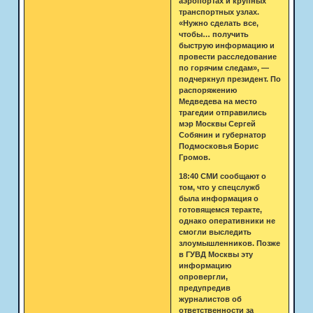
аэропортах и крупных
транспортных узлах.
«Нужно сделать все,
чтобы… получить
быструю информацию и
провести расследование
по горячим следам», —
подчеркнул президент. По
распоряжению
Медведева на место
трагедии отправились
мэр Москвы Сергей
Собянин и губернатор
Подмосковья Борис
Громов.
18:40 СМИ сообщают о
том, что у спецслужб
была информация о
готовящемся теракте,
однако оперативники не
смогли выследить
злоумышленников. Позже
в ГУВД Москвы эту
информацию
опровергли,
предупредив
журналистов об
ответственности за