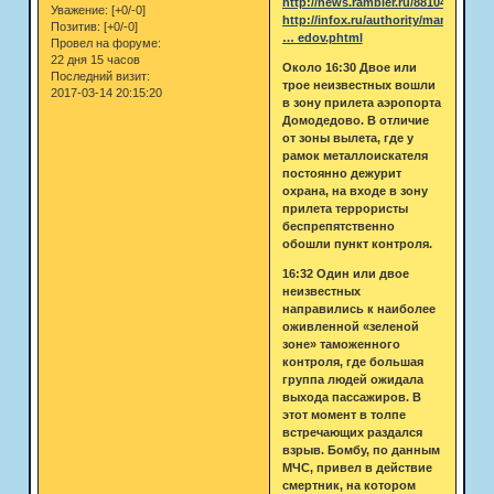
http://news.rambler.ru/8810451/
Уважение:
[+0/-0]
http://infox.ru/authority/mans/2011/0
Позитив:
[+0/-0]
… edov.phtml
Провел на форуме:
22 дня 15 часов
Около 16:30 Двое или
Последний визит:
трое неизвестных вошли
2017-03-14 20:15:20
в зону прилета аэропорта
Домодедово. В отличие
от зоны вылета, где у
рамок металлоискателя
постоянно дежурит
охрана, на входе в зону
прилета террористы
беспрепятственно
обошли пункт контроля.
16:32 Один или двое
неизвестных
направились к наиболее
оживленной «зеленой
зоне» таможенного
контроля, где большая
группа людей ожидала
выхода пассажиров. В
этот момент в толпе
встречающих раздался
взрыв. Бомбу, по данным
МЧС, привел в действие
смертник, на котором