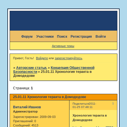
Форум
Участники
Поиск
Регистрация
Войти
Активные темы
Привет, Гость!
Войдите
или
зарегистрируйтесь
.
»
Авторские статьи.
»
Концепция Общественной
Безопасности
»
25.01.11 Хронология теракта в
Домодедове
Страница:
1
25.01.11 Хронология теракта в Домодедове
1
Поделиться
2011-
Виталий Иванов
01-25 07:48:11
Администратор
Хронология теракта в
Зарегистрирован
: 2009-09-03
Домодедове
Приглашений:
0
Сообщений:
4513