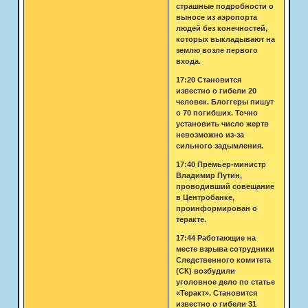
страшные подробности о
выносе из аэропорта
людей без конечностей,
которых выкладывают на
землю возле первого
входа.
17:20 Становится
известно о гибели 20
человек. Блоггеры пишут
о 70 погибших. Точно
установить число жертв
невозможно из-за
сильного задымления.
17:40 Премьер-министр
Владимир Путин,
проводивший совещание
в Центробанке,
проинформирован о
теракте.
17:44 Работающие на
месте взрыва сотрудники
Следственного комитета
(СК) возбудили
уголовное дело по статье
«Теракт». Становится
известно о гибели 31