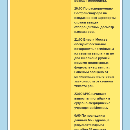
возраст террориста.
20:00 По распоряжению
Ространснадзора на
входах во все аэропорты
страны введен
стопроцентный досмотр
пассажиров.
21:00 Власти Москвы
обещают бесплатно
похоронить погибших, а
их семьям выплатить по
два миллиона рублей
помимо положенных
федеральных выплат.
Раненым обещано от
миллиона до полутора в
зависимости от степени
тяжести ран.
23:00 МЧС начинает
вывоз тел погибших в
судебно-медицинские
учреждения Москвы.
0:00 По последним
данным Минздрава, в
результате взрыва
погибли 35 человек,