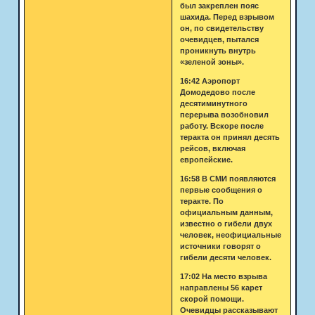
был закреплен пояс
шахида. Перед взрывом
он, по свидетельству
очевидцев, пытался
проникнуть внутрь
«зеленой зоны».
16:42 Аэропорт
Домодедово после
десятиминутного
перерыва возобновил
работу. Вскоре после
теракта он принял десять
рейсов, включая
европейские.
16:58 В СМИ появляются
первые сообщения о
теракте. По
официальным данным,
известно о гибели двух
человек, неофициальные
источники говорят о
гибели десяти человек.
17:02 На место взрыва
направлены 56 карет
скорой помощи.
Очевидцы рассказывают