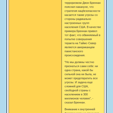
терроризмом Джон Бреннан
пояснил накануне, что
стратегия нацбезопасности
касается также угрозы со
стороны радикально
настроенных групп
населения США. В качестве
примера Бреннан привел
тот факт, что обвиняемый в
попытке совершения
теракта на Таймс-Сквер
является американцем
пакистанского
происхождения.
"Но мы должны честно
признаться сами себе: ни
одна страна, какой бы
сильной она ни была, не
может предотвратить все
угрозы. И задача еще
сложней для США,
свободной страны с
населением в 300
миллионов человек", -
сказал Бреннан.
Внимание к внутренней