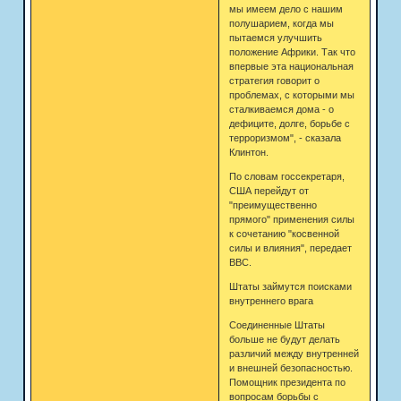
мы имеем дело с нашим
полушарием, когда мы
пытаемся улучшить
положение Африки. Так что
впервые эта национальная
стратегия говорит о
проблемах, с которыми мы
сталкиваемся дома - о
дефиците, долге, борьбе с
терроризмом", - сказала
Клинтон.
По словам госсекретаря,
США перейдут от
"преимущественно
прямого" применения силы
к сочетанию "косвенной
силы и влияния", передает
BBC.
Штаты займутся поисками
внутреннего врага
Соединенные Штаты
больше не будут делать
различий между внутренней
и внешней безопасностью.
Помощник президента по
вопросам борьбы с