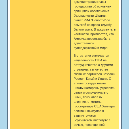
администрации главы
государства об основных
принципах обеспечения
безопасности Штатов,
пишет РИА "Новости" со
ссылкой на пресс-службу
Белого дома. В документе, в
частности, признается, что
Америка перестала быть
единственной
супердержавой в мире.
В стратегии отмечается
нацеленность США на
сотрудничество с другими
странами, а в качестве
главных партнеров названы
Россия, Китай и Индия. С
этими государствами
Штаты намерены укреплять
связи и сотрудничать с
ними, признавая их
влияние, отметила
госсекретарь США Хиллари
Клинтон, выступая в
вашингтонском
Брукингском институте с
речью, посвященной