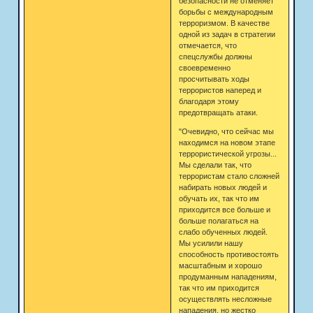
безопасности не отменяет
борьбы с международным
терроризмом. В качестве
одной из задач в стратегии
отмечается, что
спецслужбы должны
своевременно
просчитывать ходы
террористов наперед и
благодаря этому
предотвращать атаки.
"Очевидно, что сейчас мы
находимся на новом этапе
террористической угрозы...
Мы сделали так, что
террористам стало сложней
набирать новых людей и
обучать их, так что им
приходится все больше и
больше полагаться на
слабо обученных людей.
Мы усилили нашу
способность противостоять
масштабным и хорошо
продуманным нападениям,
так что им приходится
осуществлять несложные
нападения, но жестко