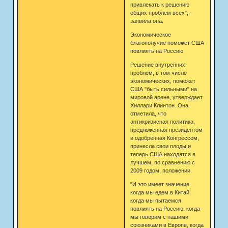
привлекать к решению
общих проблем всех", -
заявила она.
Экономическое
благополучие поможет США
повлиять на Россию
Решение внутренних
проблем, в том числе
экономических, поможет
США "быть сильными" на
мировой арене, утверждает
Хиллари Клинтон. Она
отметила, что
антикризисная политика,
предложенная президентом
и одобренная Конгрессом,
принесла свои плоды и
теперь США находятся в
лучшем, по сравнению с
2009 годом, положении.
"И это имеет значение,
когда мы едем в Китай,
когда мы пытаемся
повлиять на Россию, когда
мы говорим с нашими
союзниками в Европе, когда