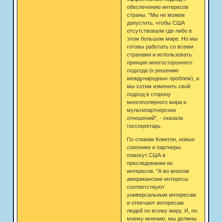
обеспечению интересов
страны. "Мы не можем
допустить, чтобы США
отсутствовали где-либо в
этом большом мире. Но мы
готовы работать со всеми
странами и использовать
принцип многостороннего
подхода (к решению
международных проблем), и
мы хотим изменить свой
подход в сторону
многополярного мира и
мультипартнерских
отношений", - сказала
госсекретарь.
По словам Клинтон, новые
союзники и партнеры
помогут США в
преследовании их
интересов. "А во многом
американские интересы
соответствуют
универсальным интересам
и отвечают интересам
людей по всему миру. И, по
моему мнению, мы должны