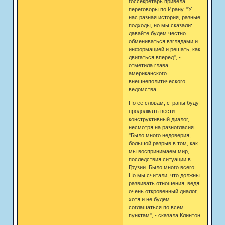
госсекретарь привела
переговоры по Ирану. "У
нас разная история, разные
подходы, но мы сказали:
давайте будем честно
обмениваться взглядами и
информацией и решать, как
двигаться вперед", -
отметила глава
американского
внешнеполитического
ведомства.
По ее словам, страны будут
продолжать вести
конструктивный диалог,
несмотря на разногласия.
"Было много недоверия,
большой разрыв в том, как
мы воспринимаем мир,
последствия ситуации в
Грузии. Было много всего.
Но мы считали, что должны
развивать отношения, ведя
очень откровенный диалог,
хотя и не будем
соглашаться по всем
пунктам", - сказала Клинтон.