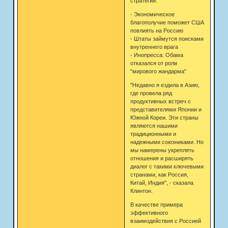
стратегии.
- Экономическое
благополучие поможет США
повлиять на Россию
- Штаты займутся поисками
внутреннего врага
- Инопресса: Обама
отказался от роли
"мирового жандарма"
"Недавно я ездила в Азию,
где провела ряд
продуктивных встреч с
представителями Японии и
Южной Кореи. Эти страны
являются нашими
традиционными и
надежными союзниками. Но
мы намерены укреплять
отношения и расширять
диалог с такими ключевыми
странами, как Россия,
Китай, Индия", - сказала
Клинтон.
В качестве примера
эффективного
взаимодействия с Россией