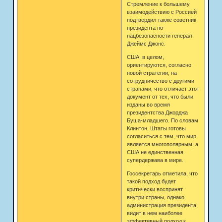
Стремление к большему
взаимодействию с Россией
подтвердил также советник
президента по
нацбезопасности генерал
Джеймс Джонс.
США, в целом,
ориентируются, согласно
новой стратегии, на
сотрудничество с другими
странами, что отличает этот
документ от тех, что были
изданы во время
президентства Джорджа
Буша-младшего. По словам
Клинтон, Штаты готовы
согласиться с тем, что мир
является многополярным, а
США не единственная
супердержава в мире.
Госсекретарь отметила, что
такой подход будет
критически воспринят
внутри страны, однако
администрация президента
видит в нем наиболее
эффективный подход к