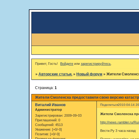
Привет, Гость!
Войдите
или
зарегистрируйтесь
.
»
Авторские статьи.
»
Новый форум
»
Жители Смоленск
Страница:
1
Жители Смоленска предоставили свою версию катаст
Виталий Иванов
Поделиться
2010-04-14 20
Администратор
Жители Смоленска пр
Зарегистрирован
: 2009-09-03
Приглашений:
0
http://news.rambler.ru/R
Сообщений:
4513
Уважение:
[+0/-0]
Вести.Ру 3 часа назад
Позитив:
[+0/-0]
Провел на форуме:
Пилоты самолёта, на ко