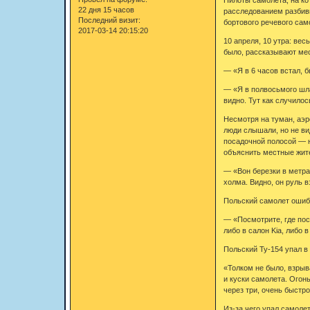
22 дня 15 часов
расследованием разбив
Последний визит:
бортового речевого сам
2017-03-14 20:15:20
10 апреля, 10 утра: ве
было, рассказывают ме
— «Я в 6 часов встал, б
— «Я в полвосьмого шла
видно. Тут как случило
Несмотря на туман, аэр
люди слышали, но не вид
посадочной полосой — н
объяснить местные жит
— «Вон березки в метрах
холма. Видно, он руль в
Польский самолет ошиба
— «Посмотрите, где пос
либо в салон Kia, либо 
Польский Ту-154 упал в
«Толком не было, взрыв
и куски самолета. Огон
через три, очень быстр
Из-за чего упал самоле