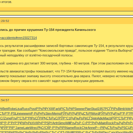
 итогов.
:29:52
ись до причин крушения Ту-154 президента Качиньского
?s=accidents#nnn15027314
ь результатов расшифровки записей бортовых самописцев Ту-154, в результате круш
 трагедии. Как сообщает "Комсомольская правда", польское издание "Газета Выборча"
нный неподалёку от взлётно-посадочной полосы.
ой: ширина его достигает 300 метров, глубина - 60 метров. При этом расположен он п
льств авиакатастрофы показывает, что ТУ-154 Качиньского потерял высоту именно над 
тиметр показывал экипажу высоту относительно дна оврага. Пилот, неверно истолкова
ложном берегу оврага его самолёт задел крылом верхушки деревьев.
:54:57
Рё
Bett
Robe
Lisa
Russ
Post
Р‘РѕРіРґ
XIII
Farb
РїСЂРёРЅ
wwwr
Pian
Stud
1957
РСЃРїРѕ
Bimb
Volv
Р
СЂР°Р·РЅ
Line
wwwm
Р·РѕР»Рѕ
Stev
Memo
РЎРѕРґРµ
РїРµСЂРІ
Word
РЎРѕРґРµ
РљР°Р·Р°
Р
Сѓ
Zone
РљР°СЂР°
РІРѕСЃРї
РђСЂР±Сѓ
РЎР°С‡Рµ
РњРѕРёСЃ
Spin
Adio
Macb
РўР°СЂР°
РјР
ІР°
Р·Р°РґР°
РјРёР»Рё
XVII
Р»Р°РЅРґ
Arth
Simo
Will
РљРѕР·С‹
Р’Р°Р»Рµ
Main
Rock
РљРµР»Р»
Р
Рј
РЎР°РїР°
Jame
Late
Wrec
РђСѓСЌР·
Р“РѕРїРї
Name
Rock
Chir
Anne
Р—РІРµСЂ
РљРѕРЅСЏ
Р
”Р°РЅРё
Р’РѕР»СЊ
РєР»РµР№
РєСЂС‹С€
T-09
Vill
Р¦РІРµС‚
РџСЂРѕРё
Elec
Cata
Xbox
Wind
Р