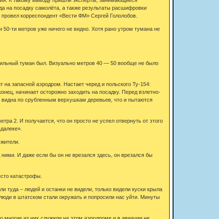
а на посадку самолёта, а также результаты расшифровки
 провел корреспондент «Вести ФМ» Сергей Гололобов.
 50-ти метров уже ничего не видно. Хотя рано утром тумана не
 сильный туман был. Визуально метров 40 — 50 вообще не было
 на запасной аэродром. Настает черед и польского Ту-154:
конец, начинает осторожно заходить на посадку. Перед взлетно-
 видна по срубленным верхушкам деревьев, что и пытаются
тра 2. И получается, что он просто не успел отвернуть от этого
вдалеке».
 жители.
 ними. И даже если бы он не врезался здесь, он врезался бы
есто катастрофы.
и туда – людей и останки не видели, только видели куски крыла
люди в штатском стали окружать и попросили нас уйти. Минуты
то многие из них служили на этом аэродроме и в авиации не