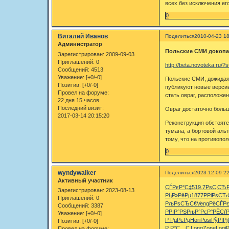
всех без исключения его
0
Виталий Иванов
Поделиться
2010-04-23 18
Администратор
Польские СМИ докопал
Зарегистрирован
: 2009-09-03
Приглашений:
0
http://beta.novoteka.ru/
Сообщений:
4513
Уважение:
[+0/-0]
Польские СМИ, дожидаяс
Позитив:
[+0/-0]
публикуют новые версии
Провел на форуме:
стать овраг, расположе
22 дня 15 часов
Последний визит:
Овраг достаточно больш
2017-03-14 20:15:20
Реконструкция обстояте
тумана, а бортовой аль
тому, что на противопо
0
wyndywalker
Поделиться
2023-12-09 22
Активный участник
СЃРєР°С‡
519.7
РѕС‚СЂ
Зарегистрирован
: 2023-08-13
РђР»РёРµ
1877
РРіРѕСЂ
Приглашений:
0
РљРѕСЂС€
Veng
РёСЃРє
Сообщений:
3387
РРІР°РЅ
РњР°РєР°
РЁСѓР
Уважение:
[+0/-0]
Р РµРєРµ
Hori
Posi
РўРІРј
Позитив:
[+0/-0]
Р Р°С…С‚
Long
Zone
Logi
Р
Провел на форуме: