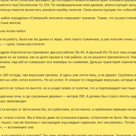
шегося под Смоленском Ту-154. По неофициальным пока данным, реконструкция заход
описца помогли вычислить роковую ошибку пилотов. Свою реконструкцию тех событий
сь район аэродрома «Северный» внезапно накрывает туманом. Таким, что на расстоянии
стные жители:
ыло ясное небо».
 на работу, была как бы дымка от жары, типа такого туманчика, а уже попозже очень
сь — сразу туман рассеялся».
одром благополучно принимает два российских Як-40. А крупный Ил-76 все-таки уходит
ели из-за тумана, как он долго кружил в том районе, но не решился приземлиться. На
изина, над ней он совершает все маневры по снижению. Дальше траектория самолета
ели:
 150 отсюда, там верхушки срезаны. А здесь уже почти пень, а не дерево. Срублено ме
зял на себя, хотел взлететь. Но не успел. И сломал те следующие верхушки, которые 
ется не только по высоте, но и уходит влево от взлетки, что и подтверждают местные
адочные огни, а где срезанные деревья — метров 200. А должен был строго лететь над
в цех авиазавода».
 ста метрах от автосалона Kia, его работники, естественно, и прибежали первыми на м
а, только хлопок. Мы в боксах даже не услышали взрыва, сотрясения не было. Мы пошл
ь пошел, там же баллоны с кислородом под каждым сиденьем, вот они рвались. Потом 
о», — вспоминают они.
т и кто виноват в трагедии? Эту тему активно обсуждают местные жители. Учитывая, ч