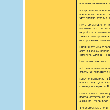
профаны, их мнения вп
«Ведь авиационный полк
европейцам, конечно, и
этот, видимо, заходил 
При этом бывшие летчик
миллиметру «стригли» д
второй круг, и только 
техника пилотирования п
ему просто невозможно 
Бывший летчик с аэродр
секунды креном вправо 
самолета. Если бы не бы
Не совсем понятно, с т
«Нет в авиации слова «
давать или запретитель
Конечно, полновластный
полагает еще один бывш
команду — садиться. Вс
Смоленский летчик увер
полета, естественно, к
снижения, что привело 
Это всего лишь мнения 