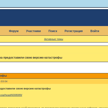
Форум
Участники
Поиск
Регистрация
Войти
Активные темы
а предоставили свою версию катастрофы
рофы
:03:04
едоставили свою версию катастрофы
ussia/head/6008089/
тором летел польский президент, до последнего момента имели шанс избежать круше