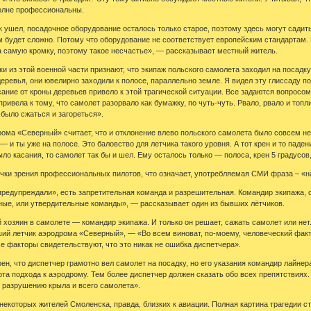
олне профессиональны.
 ушел, посадочное оборудование осталось только старое, поэтому здесь могут садить
м будет сложно. Потому что оборудование не соответствует европейским стандартам. 
на самую кромку, поэтому такое несчастье», — рассказывает местный житель.
и из этой военной части признают, что экипаж польского самолета заходил на посадк
еревья, они ювелирно заходили к полосе, параллельно земле. Я видел эту глиссаду по
касание от кроны деревьев привело к этой трагической ситуации. Все задаются вопрос
ривела к тому, что самолет разорвало как бумажку, по чуть-чуть. Рвало, рвало и топ
было сжаться и загореться».
ома «Северный» считает, что и отклонение влево польского самолета было совсем не
— и ты уже на полосе. Это баловство для летчика такого уровня. А тот крен и то пад
ло касания, то самолет так бы и шел. Ему осталось только — полоса, крен 5 градусов,
очки зрения профессиональных пилотов, что означает, употребляемая СМИ фраза – «
предупреждали», есть запретительная команда и разрешительная. Командир экипажа,
ные, или утвердительные команды», — рассказывает один из бывших лётчиков.
 хозяин в самолете — командир экипажа. И только он решает, сажать самолет или нет.
ий летчик аэродрома «Северный», — «Во всем виноват, по-моему, человеческий факто
е факторы свидетельствуют, что это никак не ошибка диспетчера».
ен, что диспетчер грамотно вел самолет на посадку, но его указания командир лайнера
арта подхода к аэродрому. Тем более диспетчер должен сказать обо всех препятствиях
к разрушению крыла и всего самолета».
некоторых жителей Смоленска, правда, близких к авиации. Полная картина трагедии 