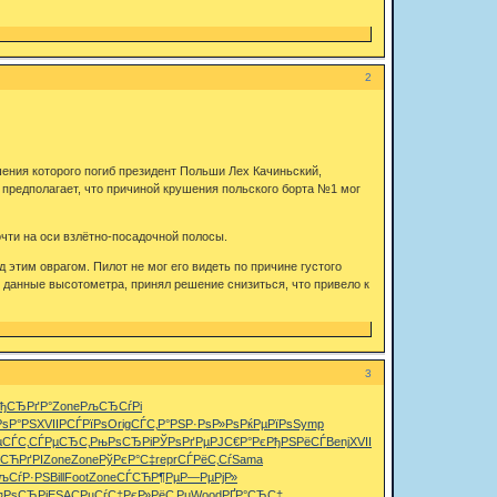
2
ения которого погиб президент Польши Лех Качиньский,
 предполагает, что причиной крушения польского борта №1 мог
очти на оси взлётно-посадочной полосы.
этим оврагом. Пилот не мог его видеть по причине густого
в данные высотометра, принял решение снизиться, что привело к
3
ђСЂРґР°
Zone
РљСЂСѓРі
РѕР°РЅ
XVII
РСЃРїРѕ
Orig
СЃС‚Р°РЅ
Р·РѕР»Рѕ
РќРµРїРѕ
Symp
µСЃС‚
СЃРµСЂС‚
РњРѕСЂРі
РЎРѕРґРµ
РЈС€Р°Рє
РђРЅРёСЃ
Benj
XVII
Р”РѕСЂРё
›СЋРґРІ
Zone
Zone
РўРєР°С‡
repr
СЃРёС‚Сѓ
Sama
љСѓР·РЅ
Bill
Foot
Zone
СЃСЋР¶Рµ
Р—РµРјР»
¤РѕСЂРј
ESAC
РџСѓС‡Рє
Р»РёС‚Рµ
Wood
РҐР°СЂС‡