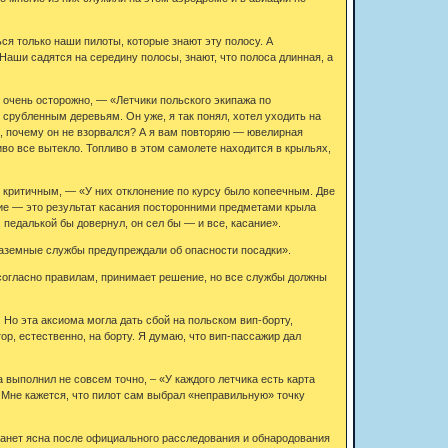
ся только наши пилоты, которые знают эту полосу. А
Наши садятся на середину полосы, знают, что полоса длинная, а
у очень осторожно, — «Летчики польского экипажа по
 срубленным деревьям. Он уже, я так понял, хотел уходить на
ом, почему он не взорвался? А я вам повторяю — ювелирная
ливо все вытекло. Топливо в этом самолете находится в крыльях,
 критичным, — «У них отклонение по курсу было копеечным. Две
ение — это результат касания посторонними предметами крыла
 педалькой бы довернул, он сел бы — и все, касание».
наземные службы предупреждали об опасности посадки».
 согласно правилам, принимает решение, но все службы должны
 Но эта аксиома могла дать сбой на польском вип-борту,
р, естественно, на борту. Я думаю, что вип-пассажир дал
 выполнил не совсем точно, – «У каждого летчика есть карта
. Мне кажется, что пилот сам выбрал «неправильную» точку
станет ясна после официального расследования и обнародования