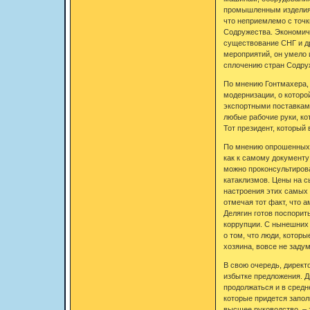
промышленным изделиям 
что неприемлемо с точк
Содружества. Экономиче
существование СНГ и др
мероприятий, он умело
сплочению стран Содру
По мнению Гонтмахера, 
модернизации, о которой
экспортными поставками
любые рабочие руки, кот
Тот президент, который 
По мнению опрошенных «
как к самому документу 
можно проконсультирова
катаклизмов. Цены на с
настроения этих самых 
отмечая тот факт, что 
Делягин готов поспорит
коррупции. С нынешних 
о том, что люди, котор
хозяина, вовсе не заду
В свою очередь, директ
избытке предложения. Д
продолжаться и в средн
которые придется заполн
высшее руководство, – 