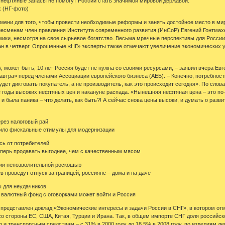
 нефтяные запасы не помогут России стать значимой мировой державой.
 (НГ-фото)
емени для того, чтобы провести необходимые реформы и занять достойное место в ми
есменам член правления Института современного развития (ИнСоР) Евгений Гонтмахер
ики, несмотря на свое сырьевое богатство. Весьма мрачные перспективы для России
н в четверг. Опрошенные «НГ» эксперты также отмечают увеличение экономических у
, может быть, 10 лет Россия будет не нужна со своими ресурсами, – заявил вчера Евг
автра» перед членами Ассоциации европейского бизнеса (АЕБ). – Конечно, потребность
удет диктовать покупатель, а не производитель, как это происходит сегодня». По сло
 годы высоких нефтяных цен и накануне распада. «Нынешняя нефтяная цена – это по-
 и была паника – что делать, как быть?! А сейчас снова цены высоки, и думать о разви
рез налоговый рай
ило фискальные стимулы для модернизации
сь от потребителей
еперь продавать выгоднее, чем с качественным мясом
сии непозволительной роскошью
 проведут отпуск за границей, россияне – дома и на даче
ы для неудачников
 валютный фонд с оговорками может войти и Россия
представлен доклад «Экономические интересы и задачи России в СНГ», в котором от
со стороны ЕС, США, Китая, Турции и Ирана. Так, в общем импорте СНГ доля российск
и транспортным средствам – с 31% в 2000 году до 18,5% в 2008 году, по изделиям ле