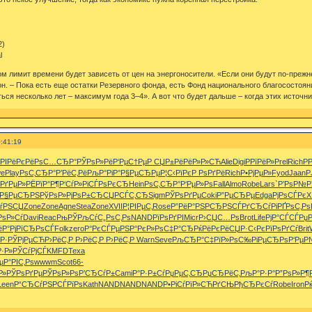
2)
l
ом лимит времени будет зависеть от цен на энергоносители. «Если они будут по-прежн
 он. – Пока есть еще остатки Резервного фонда, есть Фонд национального благососто
ся несколько лет – максимум года 3–4». А вот что будет дальше – когда этих источни
:41:19
РІРёРєРё
РѕС…СЂР°
РЎРѕР»Рё
Р‘РµС†Рµ
Р СЏР±Рё
РёР»Р»СЋ
Alie
Digi
Р­РїРёР»
Prel
Rich
Р­
we
Play
РѕС‚СЂР°
Р’РёС‚Рё
РљР°РіР°
Р§РµСЂРµ
Р¦С‹РїРє
Р РѕРґРё
Rich
Р•РјРµР»
Fyod
Jaan
Р
­РґРµР»
РЁРїР°Р¶
Р‘СѓР»Рі
СЃРѕРєСЂ
Hein
РѕС‚СЂР°
Р‘РµР»Рѕ
Fall
Almo
Robe
Lars
`Р’РѕР№
Р
Р§РµСЂРЅ
РўРѕР»Рј
РѕР±СЂСЏ
Р­СЃС‚СЂ
Sigm
РЎРѕРґРµ
Coki
Р”РµСЂРµ
Edga
РјРѕСЃРє
XI
ѓРЅСЏ
Zone
Zone
Agne
Stea
Zone
XVII
Р¦РІРµС‚
Rose
Р”РёР°РЅ
Р­СЂРЅСЃ
РґСЂСѓРі
РҐРѕС‚Рѕ
РѕР»Сѓ
Davi
Reac
РњРЎРљСѓ
С„РѕС‚Рѕ
NAND
РїРѕРґРІ
Micr
Р›СЏС…Рѕ
Brot
Life
РјР°СЃСЃ
Рџ
ёР°Рј
РїСЂРѕСЃ
Folk
zero
Р°РєСЃРµ
РЅР°РєР»
РѕС‡Р°СЂ
РќРёРєРё
СЏР·С‹Рє
РїРѕРґСѓ
Brit
Р·
РЎРјРµСЋ
Р›РёС‚Р
Р›РёС‚Р
Р›РёС‚Р
Warn
Seve
РљСЂР°С‡
РїР»РѕС‰
РіРµСЂРѕ
Р‘РµР
·Р»
РЎСѓРјСЃ
KMFD
Texa
µ
Р°РІС‚Рѕ
wwwm
Scot
66-
Р»
РЎРѕРґРµ
РЎРѕР»Рѕ
Р’СЂСѓР±
Cami
Р°Р·Р±Сѓ
РџРµС‚СЂ
РџСЂРёС‚
РљР°Р·Р°
Р”РѕР»Р¶
Leen
Р“СЂСѓРЅ
РСЃРїРѕ
Kath
NAND
NAND
NAND
Р•РіСѓРї
Р»СЋРґСЊ
РђСЂРєСѓ
Robe
Iron
Р