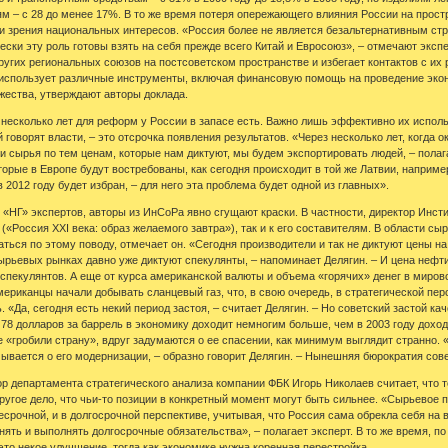
– с 28 до менее 17%. В то же время потеря опережающего влияния России на простр
и зрения национальных интересов. «Россия более не является безальтернативным стр
ски эту роль готовы взять на себя прежде всего Китай и Евросоюз», – отмечают эксп
угих региональных союзов на постсоветском пространстве и избегает контактов с их
 использует различные инструменты, включая финансовую помощь на проведение экон
жества, утверждают авторы доклада.
несколько лет для реформ у России в запасе есть. Важно лишь эффективно их исполь
 говорят власти, – это отсрочка появления результатов. «Через несколько лет, когда 
 сырья по тем ценам, которые нам диктуют, мы будем экспортировать людей, – полага
орые в Европе будут востребованы, как сегодня происходит в той же Латвии, например.
в 2012 году будет избран, – для него эта проблема будет одной из главных».
НГ» экспертов, авторы из ИнСоРа явно сгущают краски. В частности, директор Инст
(«Россия XXI века: образ желаемого завтра»), так и к его составителям. В области с
ться по этому поводу, отмечает он. «Сегодня производители и так не диктуют цены на
ырьевых рынках давно уже диктуют спекулянты, – напоминает Делягин. – И цена нефти
спекулянтов. А еще от курса американской валюты и объема «горячих» денег в мирово
американцы начали добывать сланцевый газ, что, в свою очередь, в стратегической п
ь. «Да, сегодня есть некий период застоя, – считает Делягин. – Но советский застой 
78 долларов за баррель в экономику доходит немногим больше, чем в 2003 году доходи
ые «гробили страну», вдруг задумаются о ее спасении, как минимум выглядит странно. 
мывается о его модернизации, – образно говорит Делягин. – Нынешняя бюрократия со
ор департамента стратегического анализа компании ФБК Игорь Николаев считает, что 
ругое дело, что чьи-то позиции в конкретный момент могут быть сильнее. «Сырьевое пр
есрочной, и в долгосрочной перспективе, учитывая, что Россия сама обрекла себя на 
ять и выполнять долгосрочные обязательства», – полагает эксперт. В то же время, по 
это некое улучшение, тогда как экономике нужна коренная перестройка.