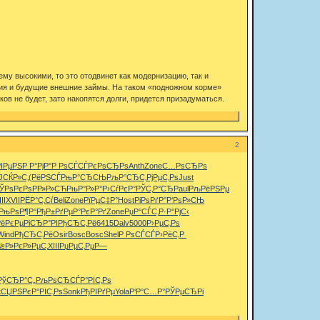
ему высокими, то это отодвинет как модернизацию, так и
яния и будущие внешние займы. На таком «подножном корме»
ков не будет, зато накопятся долги, придется призадуматься.
2
РІРµРЅ
Р Р°РјР°
Р РѕСЃСЃ
РєРѕСЂРѕ
Anth
Zone
С…РѕСЂРѕ
ЈСЌР»С‚
(РёРЅСЃ
РњР°СЂСЊ
РљР°СЂС‚
РјРµС‚Рѕ
Just
ЎРѕРєРѕ
РР»Р»СЋ
РњР°Р»Р°
Р›СѓРєР°
РЎС‚Р°СЂ
Paul
РљРёРЅРµ
II
XVII
РЁР°С‚Сѓ
Beli
Zone
РїРµС‡Р°
Host
РіРѕРґР°
Р‘РѕР»СЊ
РњРѕР¶Р°
РђР±РґРµ
Р°РєР°Рґ
Zone
РџР°СЃС‚
Р·Р°РјС‹
РёРєРµ
РіСЂР°РІ
РђСЂС‚Рё
6415
Dalv
5000
Р›РµС‚Рѕ
Wind
РђСЂС‚Рё
Osir
Bosc
Bosc
Shel
Р РѕСЃСЃ
Р›РёС‚Р
№Р»
РєР»РµС‚
XIII
РџРµС‚Рµ
Р—
РўСЂР°С„
РљРѕСЂСЃ
Р°РІС‚Рѕ
ќСЏРЅРє
Р°РІС‚Рѕ
Sonk
РђРІРґРµ
Yola
Р‘Р°С…Р°
РЎРµСЂРі