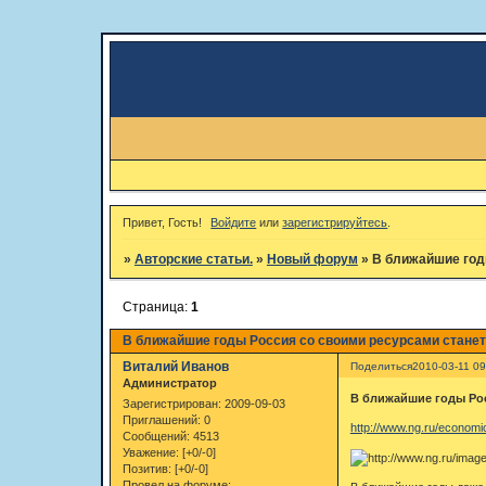
Привет, Гость!
Войдите
или
зарегистрируйтесь
.
»
Авторские статьи.
»
Новый форум
»
В ближайшие год
Страница:
1
В ближайшие годы Россия со своими ресурсами станет
Виталий Иванов
Поделиться
2010-03-11 09
Администратор
В ближайшие годы Рос
Зарегистрирован
: 2009-09-03
Приглашений:
0
http://www.ng.ru/economi
Сообщений:
4513
Уважение:
[+0/-0]
Позитив:
[+0/-0]
Провел на форуме: