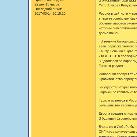
В ближайшие годы даже
22 дня 15 часов
Фото Алексея Калужских
Последний визит:
Россия в цейтноте – вр
2017-03-14 20:15:20
вчера европейским бизн
обочине мировой эконом
который был опубликова
драматичной.
«В течение ближайших 5
века: образ желаемого з
Та, где цены на сырье б
что и СССР в последние
30 долларов за баррель,
Также в разделе:
Инновации пропустят че
Правительство определ
Государство открестило
Пирожки "с котятами" т
Туризм остается в Рос
Большинство европейцев
Европа создает стимул
В будущий Европейский
Вчера же в ИнСоРе был 
СНГ из-за конкуренции 
машинам, оборудованию 