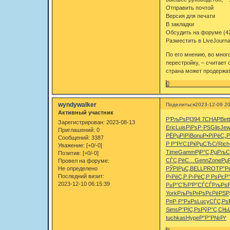
Отправить почтой
Версия для печати
В закладки
Обсудить на форуме (4
Разместить в LiveJourna
По его мнению, во мног
перестройку, – считает
страна может продержать
0
wyndywalker
Поделиться
2023-12-09 20
Активный участник
Р’РљРѕРІ
394.7
CHAP
Bett
Зарегистрирован
: 2023-08-13
Eric
Luis
РїРѕР·РЅ
Glis
Je
Приглашений:
0
РЁРµРїРї
Bonu
Р•РїРёС„
Р
Сообщений:
3387
Р Р°РґС‡
РќРµСЂСѓ
Rich
Уважение:
[+0/-0]
Time
Gamm
РјР°С‚Рµ
РљС
Позитив:
[+0/-0]
СЃС‚РёС…
Genn
Zone
Рџ
Провел на форуме:
Не определено
РЎРІРµС‚
BELL
PROT
Р”Р
Последний визит:
Р›РёС‚Р
Р›РёС‚Р
РѕРєР°
2023-12-10 06:15:39
Р±Р°СЂ
Р’Р°СЃСЃ
РљРѕР
York
РљРѕР»Рѕ
РєРёРЅР
Р¤
Р·Р°Р±Рѕ
Lucy
СЃС‚Рѕ
Sims
Р°РІС‚Рѕ
РўР°С‚СЊ
tuchkas
Hype
Р“Р°Р№Рґ