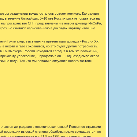
ровом разделении труда, осталось совсем немного. Как заявил
, в течение ближайших 5–10 лет Россия рискует оказаться на
 на пространстве СНГ представлены и в новом докладе ИнСоРа,
гроз, но считают нарисованную в докладах картину излишне
ений Гонтмахер, выступая на презентации доклада «Россия XXI
 в нефти и газе сохранится, но это будет другая потребность.
вам Гонтмахера, Россия находится сегодня в том же положении,
прежнему успокоение, – продолжил он. – Год назад было около
тии не надо. Так что мы попали в ситуацию нового застоя».
мечается деградация экономических связей России со странами
ой продукции высокой степени обработки резко сокращается: по
гкой промышленности – с 21,5 до 12%, по прочим готовым