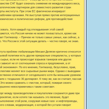
анстве СНГ будет означать снижение ее международного веса,
атегическим партнером для совместного развития стран
ерты института. При этом ЕС фактически игнорирует
 рабочими органами. Не выступая прямо против интеграционных
омических и политических реформ, для противодействия
зовать. Хотя каждый год откладывания этой самой
окажется, что Россия ничем не может похвастаться, кроме как
ет Гонтмахер. – Причем не только самых умных, как сейчас, а
 Что России в этой ситуации делать – честно говоря, не знаю.
итута проблем глобализации Михаил Делягин критично относится
ырьевой политики есть другие прекрасные специалисты, у которых
 сырье, если не происходит взрывов танкеров или других
 зависит не от соотношения спроса и предложения, а от
й экономике». По его мнению, Гонтмахер, безусловно, прав,
ерспективе меняет все сырьевые рынки мира. Однако с выводами
качественно отличался от сегодняшнего хотя бы меньшим уровнем
ло с тогдашних 30 долларов». К тому же, как он считает, пассаж
«Это можно сравнить с глистом, который, пожирая своего
вершенно невосприимчива к таким советам».
торг между производителем и покупателем сохранится даже при
оклятие, если хотите так называть это явление, будет
выполнение этой роли, сооружая новые газо- и нефтепроводы,
его словам, модернизация, о которой без устали говорит