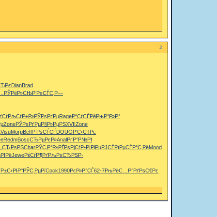
2
ЋРє
Dian
Brad
С…
РЎРёР»СЊ
Р’РѕСЃС‚
Р—
ґСѓ
РљСѓР±Р»
РЎРѕРґРµ
Rage
Р“СѓСЃРё
РњР°Р»Р°
Рµ
Zone
РЎРѕРґРµ
Р§Р»РµРЅ
XVII
Zone
‚
Visu
Morp
Befl
Р РѕСЃСЃ
DOUG
Р‘С‹С‡Рє
e
Redm
Bosc
СЂРµРєР»
Anal
РґР°Р№РІ
„СЂРѕРЅ
Char
РЎС‚Р°Р»
РҐРѕРјСѓ
Р•РІРіРµ
РЈСЃРїРµ
СЃР°С‚Рё
Mood
µРІРё
Jewe
РќСѓР¶Рґ
РљРѕСЂРЅ
Р­
Ѓ
Р±С‹РІР°
РЎС‚РµРї
Cock
1990
РєР»Р°СЃ
62-7
РњРёС…Р°
РґРѕС€Рє