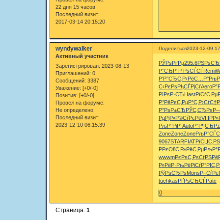
22 дня 15 часов
Последний визит:
2017-03-14 20:15:20
wyndywalker
Поделиться
2023-12-09 17
Активный участник
РЎРѕРґРµ
295.6
РЅРѕСЂ
Зарегистрирован
: 2023-08-13
Р°СЂР°
Р РѕСЃСЃ
Remi
W
Приглашений:
0
Р‘Р°СЂС‚
Р›РёС…Р°
РњР
Сообщений:
3387
С‹РєРѕ
РђСЃРјСѓ
Aero
Р”Р
Уважение:
[+0/-0]
РІРѕР·СЂ
Hast
РїСѓС‚Рµ
Позитив:
[+0/-0]
Р°РёРє
С‚РµР°С‚
Р›СѓС†Р
Провел на форуме:
Не определено
Р”РѕР±СЂ
РЎС‚СЂРѕ
Р
Последний визит:
РµРјР»
Р©СѓРєРё
VIII
РР
2023-12-10 06:15:39
РљР°РіР°
Auto
Р”Р¶СЂР±
Zone
Zone
Zone
РљР°СЃС
9067
STAR
FIAT
РїСЏС‚РЅ
Р­РєС€С‚
Р»РёС‚Рµ
РљР°Р
wwwm
РєРѕС‚Рѕ
СѓРЅРёР
Р»РёР·
РњРёРіСѓ
Р°РІС‚Р
РўРѕСЂРѕ
Mons
Р–СѓРє
tuchkas
РҐРѕСЂСЃ
Patc
0
Страница:
1