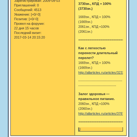
Зарегистрирован
: 2009-09-03
3730зн., КПД = 100%
Приглашений:
0
(3730зн.)
Сообщений:
4513
Уважение:
[+0/-0]
1669зн., КПД = 100%
Позитив:
[+0/-0]
(1669зн.)
Провел на форуме:
2061зн., КПД =100%
22 дня 15 часов
(2061зн.)
Последний визит:
2017-03-14 20:15:20
================================
Как с легкостью
перенести длительный
перелет?
1669зн., КПД = 100%
(1669зн.)
http://allarticles.ru/articles/3233.html
------------------------------------
-------------------------------
Залог здоровья —
правильное питание.
2060зн., КПД =100%
(2060зн.)
http://allarticles.ru/articles/3787.html
================================
0