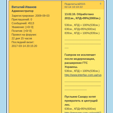
6
Поделиться
2010-
Виталий Иванов
02-14 10:10:22
Администратор
13.02.10. Обработано
Зарегистрирован
: 2009-09-03
2011зн., КПД=99%(2000зн.)
Приглашений:
0
Сообщений:
4513
536зн., КПД = 100%(536зн.)
Уважение:
[+0/-0]
636зн., КПД=95%(600зн)
Позитив:
[+0/-0]
839зн., КПД = 100%(839зн.)
Провел на форуме:
22 дня 15 часов
------------------------------------
Последний визит:
------------------------------------
2017-03-14 20:15:20
----
Газпром не исключает
после модернизации,
расширение ГТС
Украины.
536зн., КПД = 100%(536зн.)
http://www.interfax.com.ua/rus/eco/319
------------------------------------
------------------------------------
----------------------
Пустыню Сахару хотят
превратить в цветущий
лес.
636зн., КПД=95%(600зн)
http://newsme.com.ua/world/213430/