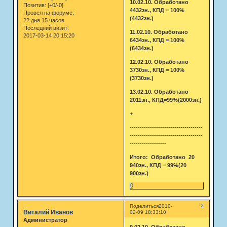
10.02.10. Обработано
Позитив:
[+0/-0]
4432зн., КПД = 100%
Провел на форуме:
(4432зн.)
22 дня 15 часов
Последний визит:
11.02.10. Обработано
2017-03-14 20:15:20
6434зн., КПД = 100%
(6434зн.)
12.02.10. Обработано
3730зн., КПД = 100%
(3730зн.)
13.02.10. Обработано
2011зн., КПД=99%(2000зн.)
+
------------------------------------
------------------------------------
------------------
Итого: Обработано 20
940зн., КПД = 99%(20
900зн.)
0
2
Поделиться
2010-
Виталий Иванов
02-09 18:33:10
Администратор
9.02.10. Обработано