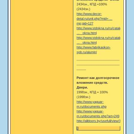
2434зн., КПД =100%
(2434зн.)
http://www.decor-
detal.ru/unit.php?mid= …
mp;gid=127
http://www.stdokna.ru/ru/catalog/derev
… _okna.html
http://www.stdokna.ru/ru/catalog/derev
… _okna.html
http://www.fabrikaokon-
spb.ru/alumin/
------------------------------------
------------------------------------
--------
Ремонт как долгосрочное
вложение средств.
Двери.
1998зн., КПД = 100%
(1998зн.)
http://www.yaguar-
m.ru/documents.php
http://www.yaguar-
m.ru/documents.php?art=249
http://alldoors.by/usefull/view/16
0