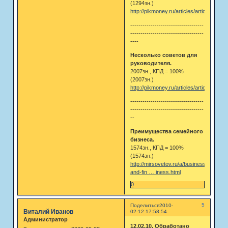
(1294зн.)
http://pikmoney.ru/articles/articles10.ht
------------------------------------
------------------------------------
----
Несколько советов для
руководителя.
2007зн., КПД = 100%
(2007зн.)
http://pikmoney.ru/articles/articles02.ht
------------------------------------
------------------------------------
--
Преимущества семейного
бизнеса.
1574зн., КПД = 100%
(1574зн.)
http://mirsovetov.ru/a/business-
and-fin … iness.html
0
5
Поделиться
2010-
Виталий Иванов
02-12 17:58:54
Администратор
12.02.10. Обработано