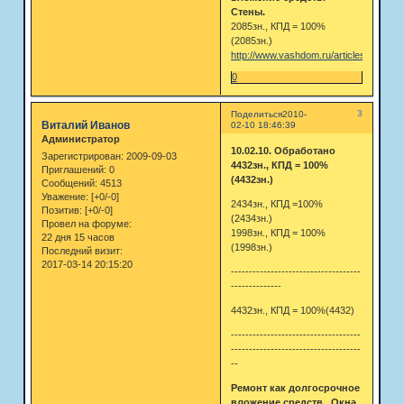
Стены.
2085зн., КПД = 100%
(2085зн.)
http://www.vashdom.ru/articles/proplex
0
3
Поделиться
2010-
Виталий Иванов
02-10 18:46:39
Администратор
10.02.10. Обработано
Зарегистрирован
: 2009-09-03
4432зн., КПД = 100%
Приглашений:
0
(4432зн.)
Сообщений:
4513
Уважение:
[+0/-0]
2434зн., КПД =100%
Позитив:
[+0/-0]
(2434зн.)
Провел на форуме:
1998зн., КПД = 100%
22 дня 15 часов
(1998зн.)
Последний визит:
2017-03-14 20:15:20
------------------------------------
--------------
4432зн., КПД = 100%(4432)
------------------------------------
------------------------------------
--
Ремонт как долгосрочное
вложение средств. Окна.