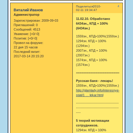
4
Поделиться
2010-
Виталий Иванов
02-11 19:34:47
Администратор
11.02.10. Обработано
Зарегистрирован
: 2009-09-03
6434зн., КПД = 100%
Приглашений:
0
(6434зн.)
Сообщений:
4513
Уважение:
[+0/-0]
1559зн., КПД=100%(1559зн.)
Позитив:
[+0/-0]
1294зн. КПД = 100%
Провел на форуме:
(1294зн.)
22 дня 15 часов
2007зн., КПД = 100%
Последний визит:
(2007зн.)
2017-03-14 20:15:20
1574зн., КПД = 100%
(1574зн.)
================================
Русская баня - лекарь!
1559зн., КПД=100%(1559зн.)
http://glamlady.info/interesnye-
stati/1 … lekar.html
------------------------------------
------------------------------------
----
5 теорий мотивации
сотрудников.
1294зн. КПД = 100%