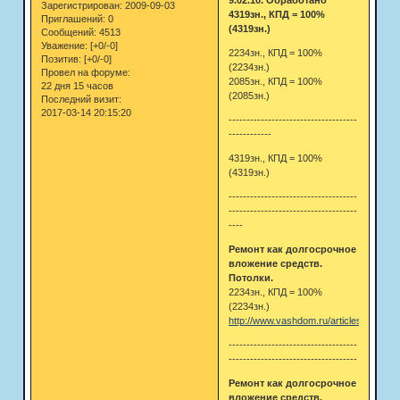
Зарегистрирован
: 2009-09-03
4319зн., КПД = 100%
Приглашений:
0
(4319зн.)
Сообщений:
4513
Уважение:
[+0/-0]
2234зн., КПД = 100%
Позитив:
[+0/-0]
(2234зн.)
Провел на форуме:
2085зн., КПД = 100%
22 дня 15 часов
(2085зн.)
Последний визит:
2017-03-14 20:15:20
------------------------------------
------------
4319зн., КПД = 100%
(4319зн.)
------------------------------------
------------------------------------
----
Ремонт как долгосрочное
вложение средств.
Потолки.
2234зн., КПД = 100%
(2234зн.)
http://www.vashdom.ru/articles/proplex
------------------------------------
------------------------------------
Ремонт как долгосрочное
вложение средств.