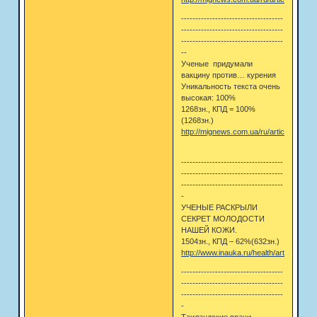
------------------------------------
------------------------------------
------------------------------------
--
Ученые придумали
вакцину против… курения
Уникальность текста очень
высокая: 100%
1268зн., КПД = 100%
(1268зн.)
http://mignews.com.ua/ru/articles/1781.
------------------------------------
------------------------------------
------------------------------------
-
УЧЕНЫЕ РАСКРЫЛИ
СЕКРЕТ МОЛОДОСТИ
НАШЕЙ КОЖИ.
1504зн., КПД – 62%(632зн.)
http://www.inauka.ru/health/article90524
------------------------------------
------------------------------------
------------------------------------
-