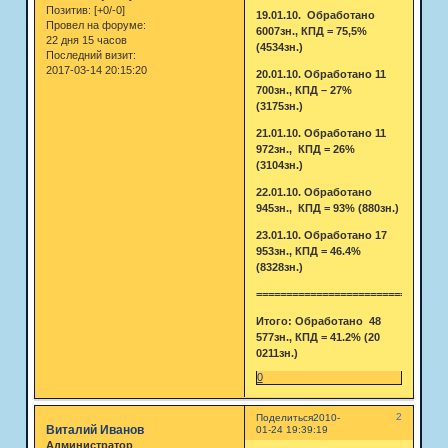
Позитив:
[+0/-0]
19.01.10. Обработано
Провел на форуме:
6007зн., КПД = 75,5%
22 дня 15 часов
(4534зн.)
Последний визит:
2017-03-14 20:15:20
20.01.10. Обработано 11
700зн., КПД – 27%
(3175зн.)
21.01.10. Обработано 11
972зн., КПД = 26%
(3104зн.)
22.01.10. Обработано
945зн., КПД = 93% (880зн.)
23.01.10. Обработано 17
953зн., КПД = 46.4%
(8328зн.)
================================
Итого: Обработано 48
577зн., КПД = 41.2% (20
0211зн.)
0
2
Поделиться
2010-
Виталий Иванов
01-24 19:39:19
Администратор