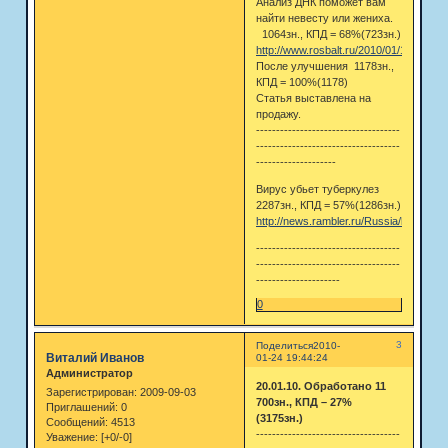
Анализ ДНК поможет вам
найти невесту или жениха.
1064зн., КПД = 68%(723зн.)
http://www.rosbalt.ru/2010/01/17/70453
После улучшения 1178зн.,
КПД = 100%(1178)
Статья выставлена на
продажу.
------------------------------------
------------------------------------
--------------------
Вирус убьет туберкулез
2287зн., КПД = 57%(1286зн.)
http://news.rambler.ru/Russia/head/502
------------------------------------
------------------------------------
---------------------
0
3
Поделиться
2010-
Виталий Иванов
01-24 19:44:24
Администратор
20.01.10. Обработано 11
Зарегистрирован
: 2009-09-03
700зн., КПД – 27%
Приглашений:
0
(3175зн.)
Сообщений:
4513
------------------------------------
Уважение:
[+0/-0]