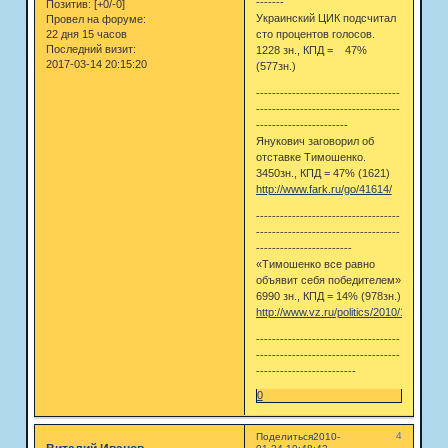
-------
Позитив:
[+0/-0]
Украинский ЦИК подсчитал
Провел на форуме:
22 дня 15 часов
сто процентов голосов.
Последний визит:
1228 зн., КПД = 47%
2017-03-14 20:15:20
(577зн.)
------------------------------------
------------------------------------
-----------------------
Янукович заговорил об
отставке Тимошенко.
3450зн., КПД = 47% (1621)
http://www.fark.ru/go/41614/
------------------------------------
------------------------------------
------------------------
«Тимошенко все равно
объявит себя победителем»
6990 зн., КПД = 14% (978зн.)
http://www.vz.ru/politics/2010/1/19/367
------------------------------------
------------------------------------
-------------------------
0
4
Поделиться
2010-