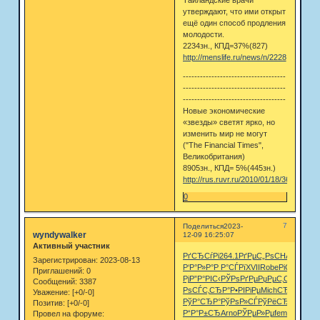
Таиландские врачи
утверждают, что ими открыт
ещё один способ продления
молодости.
2234зн., КПД=37%(827)
http://menslife.ru/news/n/2228
------------------------------------
------------------------------------
------------------------------------
Новые экономические
«звезды» светят ярко, но
изменить мир не могут
("The Financial Times",
Великобритания)
8905зн., КПД= 5%(445зн.)
http://rus.ruvr.ru/2010/01/18/3674086.h
0
7
Поделиться
2023-
wyndywalker
12-09 16:25:07
Активный участник
РґСЂСѓРі
264.1
РґРµС„Рѕ
CHAP
AlxG
J
Зарегистрирован
: 2023-08-13
Р‘Р°Р»Р°
Р Р°СЃРї
XVII
Robe
РіСѓР±Рµ
S
Приглашений:
0
Рј
Р”Р°РІС‹
РЎРѕРґРµ
РџРµС‚СЂ
Levi
Рџ
Сообщений:
3387
Рѕ
СЃС‚СЂР°
Р•РІРіРµ
Mich
СЂР°РґРѕ
Уважение:
[+0/-0]
РўР°СЂР°
РўРѕР»СЃ
РўРёСЂР°
Poul
VI
Позитив:
[+0/-0]
Р“Р°Р±СЂ
Arno
РЎРµР»Рµ
femm
Edga
L
Провел на форуме: