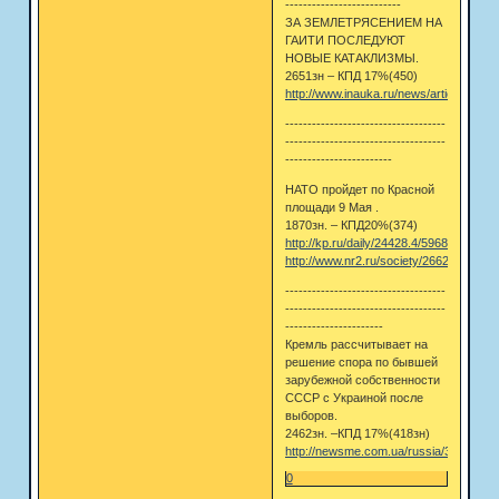
--------------------------
ЗА ЗЕМЛЕТРЯСЕНИЕМ НА
ГАИТИ ПОСЛЕДУЮТ
НОВЫЕ КАТАКЛИЗМЫ.
2651зн – КПД 17%(450)
http://www.inauka.ru/news/article98506.
------------------------------------
------------------------------------
------------------------
НАТО пройдет по Красной
площади 9 Мая .
1870зн. – КПД20%(374)
http://kp.ru/daily/24428.4/596862/
http://www.nr2.ru/society/266232.html
------------------------------------
------------------------------------
----------------------
Кремль рассчитывает на
решение спора по бывшей
зарубежной собственности
СССР с Украиной после
выборов.
2462зн. –КПД 17%(418зн)
http://newsme.com.ua/russia/352693/
0