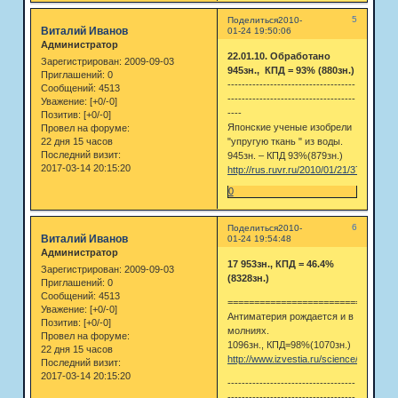
5
Поделиться
2010-
Виталий Иванов
01-24 19:50:06
Администратор
22.01.10. Обработано
Зарегистрирован
: 2009-09-03
945зн., КПД = 93% (880зн.)
Приглашений:
0
------------------------------------
Сообщений:
4513
------------------------------------
Уважение:
[+0/-0]
----
Позитив:
[+0/-0]
Японские ученые изобрели
Провел на форуме:
22 дня 15 часов
"упругую ткань " из воды.
Последний визит:
945зн. – КПД 93%(879зн.)
2017-03-14 20:15:20
http://rus.ruvr.ru/2010/01/21/3735798.h
0
6
Поделиться
2010-
Виталий Иванов
01-24 19:54:48
Администратор
17 953зн., КПД = 46.4%
Зарегистрирован
: 2009-09-03
(8328зн.)
Приглашений:
0
Сообщений:
4513
================================
Уважение:
[+0/-0]
Антиматерия рождается и в
Позитив:
[+0/-0]
молниях.
Провел на форуме:
1096зн., КПД=98%(1070зн.)
22 дня 15 часов
http://www.izvestia.ru/science/article31
Последний визит:
2017-03-14 20:15:20
------------------------------------
------------------------------------