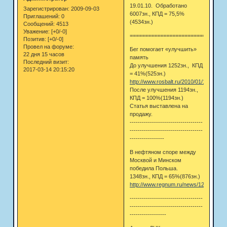
19.01.10. Обработано
Зарегистрирован
: 2009-09-03
6007зн., КПД = 75,5%
Приглашений:
0
(4534зн.)
Сообщений:
4513
Уважение:
[+0/-0]
================================
Позитив:
[+0/-0]
Провел на форуме:
Бег помогает «улучшить»
22 дня 15 часов
память
Последний визит:
До улучшения 1252зн., КПД
2017-03-14 20:15:20
= 41%(525зн.)
http://www.rosbalt.ru/2010/01/19/70526
После улучшения 1194зн.,
КПД = 100%(1194зн.)
Статья выставлена на
продажу.
------------------------------------
------------------------------------
-----------------
В нефтяном споре между
Москвой и Минском
победила Польша.
1348зн., КПД = 65%(876зн.)
http://www.regnum.ru/news/1244168.ht
------------------------------------
------------------------------------
------------------