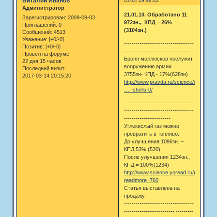
Виталий Иванов
01-24 19:48:42
Администратор
21.01.10. Обработано 11
Зарегистрирован
: 2009-09-03
972зн., КПД = 26%
Приглашений:
0
(3104зн.)
Сообщений:
4513
Уважение:
[+0/-0]
------------------------------------
Позитив:
[+0/-0]
----------------------------------
Провел на форуме:
Броня моллюсков послужит
22 дня 15 часов
вооружению армии.
Последний визит:
3755зн- КПД - 17%(628зн)
2017-03-14 20:15:20
http://www.pravda.ru/science/eureka/in
… -shells-0/
------------------------------------
------------------------------------
------------------------
Углекислый газ можно
превратить в топливо.
До улучшения 1096зн. –
КПД 53% (530)
После улучшения 1234зн.,
КПД = 100%(1234)
http://www.science.yoread.ru/news.php
readmore=760
Статья выставлена на
продажу.
------------------------------------
-------------------------- ---------