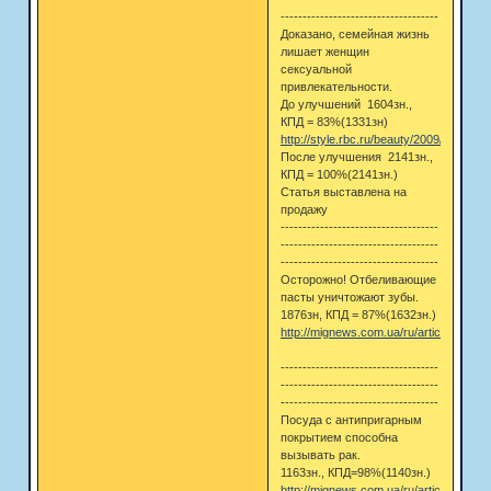
------------------------------------
Доказано, семейная жизнь
лишает женщин
сексуальной
привлекательности.
До улучшений 1604зн.,
КПД = 83%(1331зн)
http://style.rbc.ru/beauty/2009/12/08/1
После улучшения 2141зн.,
КПД = 100%(2141зн.)
Статья выставлена на
продажу
------------------------------------
------------------------------------
------------------------------------
Осторожно! Отбеливающие
пасты уничтожают зубы.
1876зн, КПД = 87%(1632зн.)
http://mignews.com.ua/ru/articles/7461.
------------------------------------
------------------------------------
------------------------------------
Посуда с антипригарным
покрытием способна
вызывать рак.
1163зн., КПД=98%(1140зн.)
http://mignews.com.ua/ru/articles/8543.