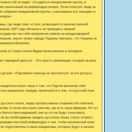
ложностей не видит: «Создается инициативная группа, в
дает выносимый на референдум вопрос. Если голосуют люди за
ыло собрание инициативной группы, а материалы все передает в
рендум».
аны, где люди тоже, кстати, возмущаются насильственной
овором 1997 года обязалась не проводить никакой
государство так себя неприлично повело на международной
языком, значит нужно народу Украины признать, что Украина не
юмировала Витренко.
ионов из Севастополя Вадим Колесниченко в интервью
т народный депутат. - Это просто провокация, которая на руку
 дутый»: «Парламент никогда не проголосует за его роспуск,
о свидетельствуют лишь о том, что Партия регионов себя
ва украинских граждан заключается в том, что русский язык
 русского языка, лидер прогрессивных социалистов ответила:
иативу по всем местным советам, где есть наши фракции. Но тут
 боятся преследований, они за это не будут голосовать.
 ли вы необходимым придать русскому языку статус второго
 проведен местный референдум о том, чтобы каталонский язык
сле подготовлены и наши инициативы, которые будут в начале