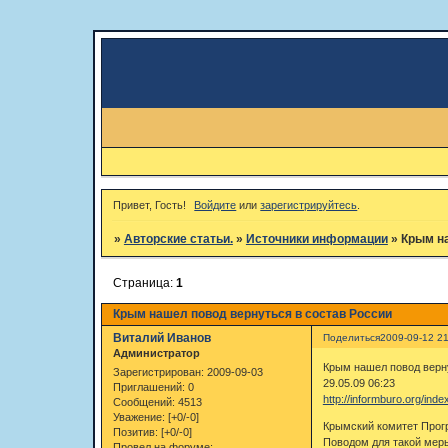
Привет, Гость!
Войдите
или
зарегистрируйтесь
.
»
Авторские статьи.
»
Источники информации
»
Крым на
Страница:
1
Крым нашел повод вернуться в состав России
Виталий Иванов
Поделиться
2009-09-12 21
Администратор
Крым нашел повод верн
Зарегистрирован
: 2009-09-03
29.05.09 06:23
Приглашений:
0
http://informburo.org/in
Сообщений:
4513
Уважение:
[+0/-0]
Крымский комитет Прогр
Позитив:
[+0/-0]
Поводом для такой меры
Провел на форуме: