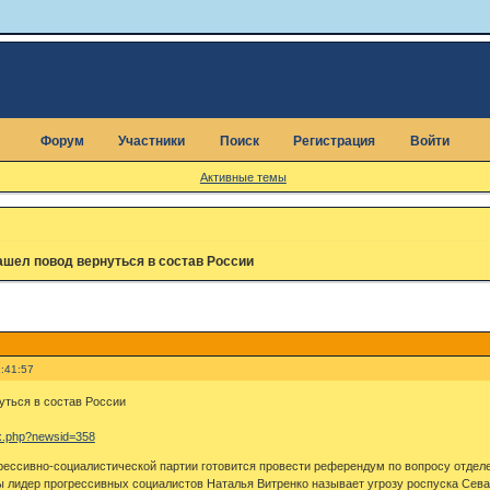
Форум
Участники
Поиск
Регистрация
Войти
Активные темы
шел повод вернуться в состав России
:41:57
уться в состав России
dex.php?newsid=358
ессивно-социалистической партии готовится провести референдум по вопросу отделе
 лидер прогрессивных социалистов Наталья Витренко называет угрозу роспуска Севас