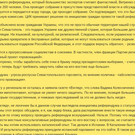
 такого референдума, который большинство экспертов считают фантастикой, Витренко с
е 200 человек. Она проводит собрание в присутствии представителей власти и обсуж
руется и передается мэру города, где проходит собрание. Он подтверждает, что это б
ьную комиссию. ЦИК принимает решение по инициативе граждан провести такой рефе
объяснено всем гражданам Украины, что это не просто обычная территория нашей стр
и Севастополь - это подарок Украине как дружественной стране, которая Большим дог
яции. Ни языковой, ни культурной, ни религиозной. Следовательно, если украинское 
Крыма превратило в бесправных рабов, которые не могут пользоваться своим родным 
льзоваться подарком Российской Федерации, и этот подарок вернуть обратно», - рез
тся к прогрессивным социалистам в союзники. В частности, член фракции Партии рег
ный проект «провокацией».
итренко, чтобы заработать себе очки в Крыму перед президентскими выборами, - считае
 теперь будут требовать закрутить гайки на юго-востоке еще больше».
дума - угроза роспуска Севастопольского горсовета, по мнению политика - «абсолютно
это провокация».
гу у регионала не осталась и заявила газете «Взгляд», что слова Вадима Колесниченк
 импотентами», которые не умеют ничего защитить. По ее мнению, позиция большинст
орым государственным, и «никаких преследований за это не должно быть нигде».
згляд», не логичнее бы в данном случае выглядела инициатива референдума о статусе
мы этот вопрос обсудили, и я, как лидер блока, дала распоряжение внести такую иниц
ельзя по этому вопросу проводить референдум всеукраинский. Нельзя. Потому что люди
сти местные консультативные референдумы по юго-востоку с вопросом, не считаете
сть мы хотим использовать каталонский опыт. Так делали в Испании. В Каталонии был
 И результаты референдума принудили испанский парламент на это пойти. В таком ру
отрение в областные советы и парламент Крыма».