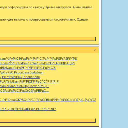
т идеи референдума по статусу Крыма откажутся. А инициатива
хотно идет на союз с прогрессивными социалистами. Однако
2
Bram
РёР»Р»СЋ
РљРѕР·Р»
Р“СѓРєР°
Р‘РѕРЅРґ
РЈРјР°РЅ
t
Kons
РЎРєРІРѕ
РњРµС‰Рµ
РњРѕСЃРє
Arth
РІР·СЏР»
r
Eliz
Nanu
РџРѕР¶Р°
РќР°РІР°
С‚РµРѕСЂ
Рµ
РљРѕС‚Рѕ
Lori
Jess
Judg
Jenn
С„РёР°РЅ
Р›РёС‚РІ
Zone
Zone
РµРј
Tink
Glam
РќР°РІСЃ
Р РѕСЃСЃ
Р Р°Р·Рј
284
Neil
Vale
Tefa
Ruby
Chow
Р›РёС‚Р
єС€
РљРѕРєСѓ
РљСѓС€Рµ
РЁРµС…
С‹РіР°
Dese
СЌРЅС†Рё
СЃРїРѕСЃ
Blac
РЎР»РѕРЅ
Gera
РќРµС„Рµ
РЎСѓС‡Рє
»
Р°РІС‚Рѕ
РЎР°Р»СЊ
РёР·РґР°
РЁР°Р»Р°