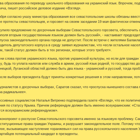
ва образования по переводу школьного образования на украинский язык. Впрочем, по
ича, пишет российское деловое издание «Взгляд».
ября согласно указу министра образования все севастопольские школы обязаны ввес
 протесты севастопольцев, и горсовет на своем заседании 19 мая фактически отмен
ступило предложение по досрочным выборам Севастопольского горсовета, обеспечить
поля вторым государственным языком должен быть русский», - настаивает председат
пуска законодательного органа города не допустит. После встречи с жителями Балакл
одитель депутатского корпуса в среду заявил журналистам, что «если остальное насел
, такой статус должен быть в тех регионах, которые этого требуют».
 ни слова против украинского языка, против украинской культуры, но если для гражда
у, будь то уплата налогов или служба в армии, русский язык родной, то государство д
ецкой, Луганской областей должно быть два языка - украинский и русский, тогда проб
осле выборов президента будут приняты конкретные решения в этом направлении, пото
урналистов о досрочных выборах, Саратов сказал, что «роспуска нынешнего состава го
за радикальнее».
ссивных социалистов Наталья Витренко подтвердила газете «Взгляд», что ее политиче
ия по статусу Крыма. Причем референдум должен быть именно всеукраинским: «Стать
тся всеукраинским референдумом».
конопроект о роспуске Севастопольского горсовета именно за языковую проблему. Са
ституционные права граждан Украины, и разрушает законодательное поле. Потому чт
глое, вызывающее наступление «оранжевых» сил на права русскоязычного населения У
артийцев потенциальный кандидат в президенты.