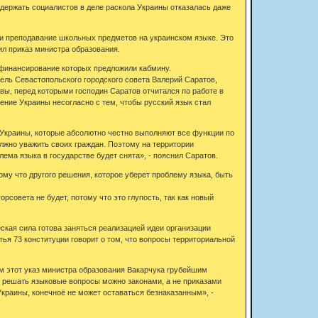
ддержать социалистов в деле раскола Украины отказалась даже
ти преподавание школьных предметов на украинском языке. Это
ил приказ министра образования.
 финансирование которых предложили кабмину.
ель Севастопольского городского совета Валерий Саратов,
авы, перед которыми господин Саратов отчитался по работе в
ение Украины несогласно с тем, чтобы русский язык стал
н Украины, которые абсолютно честно выполняют все функции по
олжно уважить своих граждан. Поэтому на территории
лема языка в государстве будет снята», - пояснил Саратов.
му что другого решения, которое уберет проблему языка, быть
рсовета не будет, потому что это глупость, так как новый
ская сила готова заняться реализацией идеи организации
я 73 конституции говорит о том, что вопросы территориальной
м этот указ министра образования Вакарчука грубейшим
о решать языковые вопросы можно законами, а не приказами
краины, конечноё не может оставаться безнаказанным», -