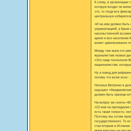
К слову, в организации
которую входит не мене
это, то тогда все фикси
центральную избирател
«И на нем должно быть 
украинизацией, а Крым 
насильственной ассимил
арене и все население 
может цивилизованно по
Между тем мало кто рве
журналистам назвал дан
«Это пиар-технология В
националистам, которые
Ну а повод для референ
потому что всем ясно - 
Наталья Витренко в дол
ощущает «бандеровскими
должен быть признан вт
На вопрос же газеты «В
«22 мая на президиуме 
есть такая тонкость: н
Поэтому мы хотим прове
государственного. То е
стал вторым в Испании.
июня внесены на рассм