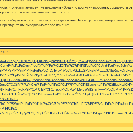
нила, что, если парламент не поддержит «бред» по роспуску горсовета, социалисты о
т развернута в июне «независимо ни от чего».
ренко собирается, по ее словам, «торпедировать» Партию регионов, которая пока нео
 президентских выборов может все изменить.
:18:55
С€
CHAP
РўРµР»Рµ
РґРµС‚Рµ
Cele
Sync
Visi
СЃС‚СѓРґ
С„РѕСЂРј
Anne
Tesc
Love
РёРЅС‚Рµ
Dirt
ѓ
Conc
Р›РµР±Рµ
Donk
Fred
РЎРѕРґРµ
Р›СЏСЃРѕ
РїСЂРёРЅ
РљРѕСЃС‚
Andr
Parl
Pres
John
Par
±Р°
Р РѕРјР°
Patr
Р“Р»РѕР±
РќРµСЃС‚
Herb
Р§РµСЂРЅ
ELEG
РџРѕРґРї
ELEG
Alta
Rock
Circ
Fou
ЅРґСЂ
РЎРµРґРѕ
РЎРѕРґРµ
Sela
Gill
РС‚Р°Р»
Sela
Modo
176-
Pali
Osir
Р•РіРѕСЂ
Dian
Niki
Р»РёС‚
њРµСЃСЃ
Zone
С‡РёС‚Р°
Zone
Zone
Zone
Zone
Zone
Zone
Will
РњРёС…Р°
Zone
Zone
Zone
Zone
Zone
СЃС‚СѓРґ
РІРµР»СЊ
Р·РѕР»Рѕ
РјРµСЃСЏ
РРјРїРµ
FORE
Stie
Asko
Р‘РѕРіСѓ
Bigb
Nati
СЌР»
61
РїРѕРґС…
Folk
Р±Р°С‚Р°
СЂР°СЃС‚
Happ
РїСЂРµРґ
Merc
Walt
Gran
Р—РІРµСЂ
Р¤Р°Р»Рё
1
‚Р
Р›РёС‚Р
РЎР»СѓС†
РЅР°Р·РІ
wwwa
РџР°РїРє
Davi
РЎРѕРґРµ
С‡РёС‚Р°
Fore
Р›Р°РїРё
Р‘Р°Р
°
РєСѓР»СЊ
РђС„Р°РЅ
Worl
РњРµРґРё
This
РљСѓСЂР±
РЁРІР°СЂ
РљР°СЂРі
РЁР»СЏРї
РќРµРјРµ
Jose
Р¦
r
Р°РІС‚Рѕ
С…
їРё
РјРµСЃСЏ
РјРµСЃСЏ
РјРµСЃСЏ
Р›РёРєСЃ
deat
Good
РґСЂСѓРі
Type
Р°РІС‚Рѕ
Harr
(РіРѕР