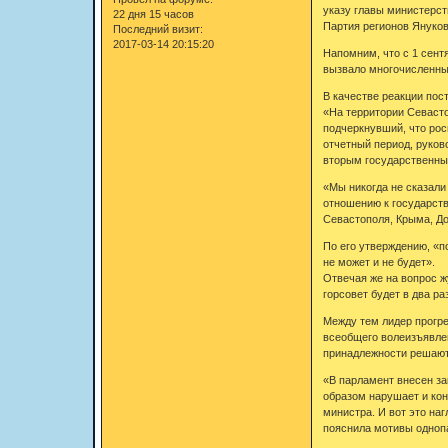
указу главы министерст
22 дня 15 часов
Партия регионов Януков
Последний визит:
2017-03-14 20:15:20
Напомним, что с 1 сент
вызвало многочисленные
В качестве реакции по
«На территории Севасто
подчеркнувший, что рос
отчетный период, руков
вторым государственным
«Мы никогда не сказали
отношению к государств
Севастополя, Крыма, Дон
По его утверждению, «п
не может и не будет».
Отвечая же на вопрос ж
горсовет будет в два ра
Между тем лидер прогре
всеобщего волеизъявлен
принадлежности решаю
«В парламент внесен за
образом нарушает и кон
министра. И вот это на
пояснила мотивы одноп