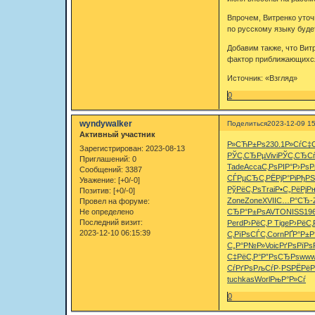
Впрочем, Витренко уточ
по русскому языку буде
Добавим также, что Вит
фактор приближающихся
Источник: «Взгляд»
0
wyndywalker
Поделиться
2023-12-09 15
Активный участник
Р»СЋР±Рѕ
230.1
Р»СѓС‡
Зарегистрирован
: 2023-08-13
РЎС‚СЂРµ
Vivi
РЎС‚СЂС
Приглашений:
0
Tade
Acca
С‚РѕРІР°
Р›РѕР
Сообщений:
3387
СЃРµСЂС‚
РЁРјР°Рі
РђР
Уважение:
[+0/-0]
РўРёС‚Рѕ
Trai
Р•С„РёРј
Р
Позитив:
[+0/-0]
Zone
Zone
XVII
С…Р°СЂ-
Провел на форуме:
Не определено
СЂР°Р±Рѕ
AVTO
NISS
19
Последний визит:
Perd
Р›РёС‚Р
Tige
Р›РёС
2023-12-10 06:15:39
С‚
РїРѕСЃС‚
Corn
РҐР°Р±Р
С„Р°Р№Р»
Voic
РґРѕРїРѕ
С‡РёС‚Р°
Р”РѕСЂРѕ
www
СѓРґРѕ
РљСѓР·РЅ
РЁРёР
tuchkas
Worl
РњР°Р»Сѓ
0