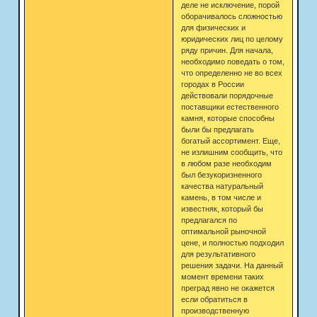
деле не исключение, порой
оборачивалось сложностью
для физических и
юридических лиц по целому
ряду причин. Для начала,
необходимо поведать о том,
что определенно не во всех
городах в России
действовали порядочные
поставщики естественного
камня, которые способны
были бы предлагать
богатый ассортимент. Еще,
не излишним сообщить, что
в любом разе необходим
был безукоризненного
качества натуральный
камень, в том числе и
известняк, который бы
предлагался по
оптимальной рыночной
цене, и полностью подходил
для результативного
решения задачи. На данный
момент времени таких
преград явно не окажется
если обратиться в
производственную