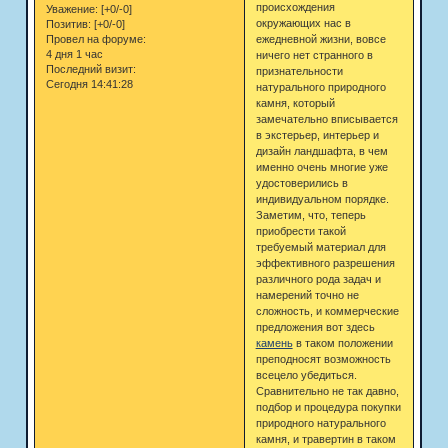
происхождения
Уважение:
[+0/-0]
окружающих нас в
Позитив:
[+0/-0]
ежедневной жизни, вовсе
Провел на форуме:
4 дня 1 час
ничего нет странного в
Последний визит:
признательности
Сегодня 14:41:28
натурального природного
камня, который
замечательно вписывается
в экстерьер, интерьер и
дизайн ландшафта, в чем
именно очень многие уже
удостоверились в
индивидуальном порядке.
Заметим, что, теперь
приобрести такой
требуемый материал для
эффективного разрешения
различного рода задач и
намерений точно не
сложность, и коммерческие
предложения вот здесь
камень
в таком положении
преподносят возможность
всецело убедиться.
Сравнительно не так давно,
подбор и процедура покупки
природного натурального
камня, и травертин в таком