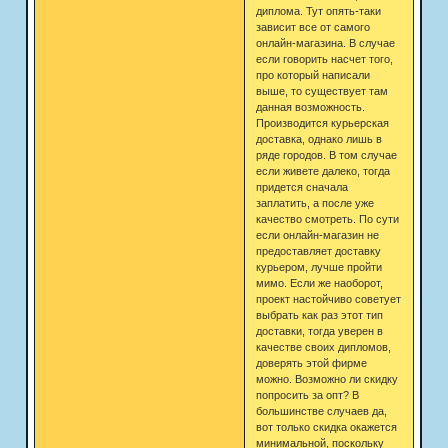
диплома. Тут опять-таки
зависит все от самого
онлайн-магазина. В случае
если говорить насчет того,
про который написали
выше, то существует там
данная возможность.
Производится курьерская
доставка, однако лишь в
ряде городов. В том случае
если живете далеко, тогда
придется сначала
заплатить, а после уже
качество смотреть. По сути
если онлайн-магазин не
предоставляет доставку
курьером, лучше пройти
мимо. Если же наоборот,
проект настойчиво советует
выбрать как раз этот тип
доставки, тогда уверен в
качестве своих дипломов,
доверять этой фирме
можно. Возможно ли скидку
попросить за опт? В
большинстве случаев да,
вот только скидка окажется
минимальной, поскольку