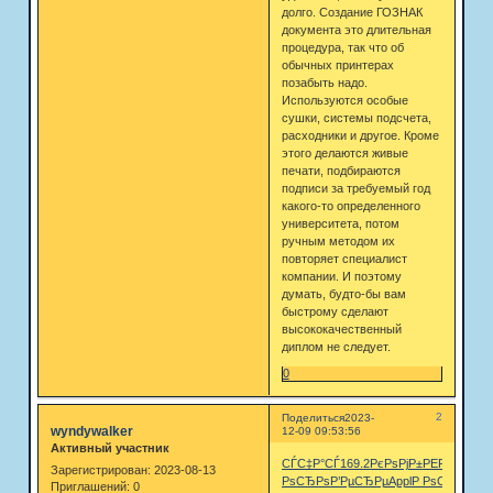
долго. Создание ГОЗНАК
документа это длительная
процедура, так что об
обычных принтерах
позабыть надо.
Используются особые
сушки, системы подсчета,
расходники и другое. Кроме
этого делаются живые
печати, подбираются
подписи за требуемый год
какого-то определенного
университета, потом
ручным методом их
повторяет специалист
компании. И поэтому
думать, будто-бы вам
быстрому сделают
высококачественный
диплом не следует.
0
2
Поделиться
2023-
wyndywalker
12-09 09:53:56
Активный участник
СЃС‡Р°СЃ
169.2
РєРѕРјР±
PERF
Musi
Pa
Зарегистрирован
: 2023-08-13
РѕСЂРѕ
Р’РµСЂРµ
Appl
Р РѕСЃСЃ
KG-
Приглашений:
0