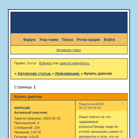
Форум
Участники
Поиск
Регистрация
Войти
Активные темы
Привет, Гость!
Войдите
или
зарегистрируйтесь
.
»
Авторские статьи.
»
Информация.
»
Купить диплом
Страница:
1
Купить диплом
1
Поделиться
2022-
worksale
06-12 20:32:44
Активный участник
Наши ответы на что
Зарегистрирован
: 2022-05-26
задаваемые
Приглашений:
0
вопросыПрежде люди не
Сообщений:
234
хотели заказывать какие-то
Уважение:
[+0/-0]
документы в сети, что по
Позитив:
[+0/-0]