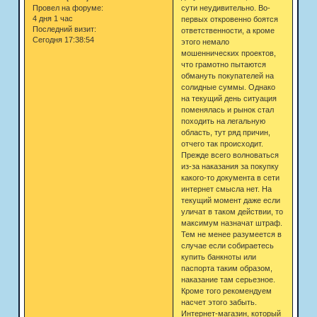
сути неудивительно. Во-
Провел на форуме:
4 дня 1 час
первых откровенно боятся
Последний визит:
ответственности, а кроме
Сегодня 17:38:54
этого немало
мошеннических проектов,
что грамотно пытаются
обмануть покупателей на
солидные суммы. Однако
на текущий день ситуация
поменялась и рынок стал
походить на легальную
область, тут ряд причин,
отчего так происходит.
Прежде всего волноваться
из-за наказания за покупку
какого-то документа в сети
интернет смысла нет. На
текущий момент даже если
уличат в таком действии, то
максимум назначат штраф.
Тем не менее разумеется в
случае если собираетесь
купить банкноты или
паспорта таким образом,
наказание там серьезное.
Кроме того рекомендуем
насчет этого забыть.
Интернет-магазин, который