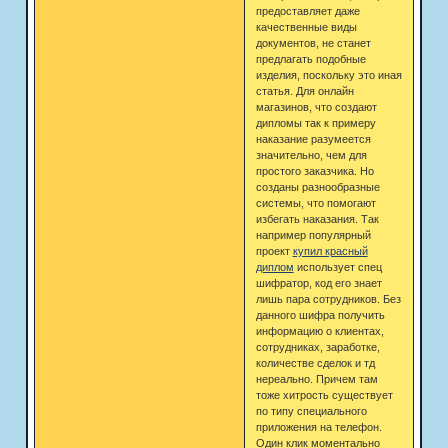
предоставляет даже
качественные виды
документов, не станет
предлагать подобные
изделия, поскольку это иная
статья. Для онлайн
магазинов, что создают
дипломы так к примеру
наказание разумеется
значительно, чем для
простого заказчика. Но
созданы разнообразные
системы, что помогают
избегать наказания. Так
например популярный
проект
купил красный
диплом
использует спец
шифратор, код его знает
лишь пара сотрудников. Без
данного шифра получить
информацию о клиентах,
сотрудниках, заработке,
количестве сделок и тд
нереально. Причем там
тоже хитрость существует
по типу специального
приложения на телефон.
Один клик моментально