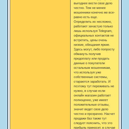
выгоднее вести свое дело
честно. Тем не менее
мошенники конечно же все-
равно есть еще.
Определить их несложно,
работают зачастую только
лишь используя Telegram,
официальных контактов не
встретить, цены очень
низкие, обещания яркие.
Здесь могут, либо попросту
обмануть получив
предоплату или продать
данные о покупатели
остальным мошенникам,
что используя уже
собственные системы,
стараются заработать. И
поэтому тут переживать не
нужно, в случае если
онлайн магазин работает
полноценно, уже имеет
положительные отзывы,
значит ведет свое дело
честно и прозрачно. Насчет
продажи баз также тут
следует пояснить, что это
прибыль приносит, в случае