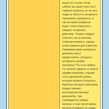
выше по ссылке. Итак,
сейчас мы дали ответ на 2
главных вопроса, из-за чего
люди не боятся в интернете
заказывать документы, а
так же какая конкретно
будет ответственность
ожидать за данное
действие. Теперь следует
ответить на остальные,
попроще вопросы, однако
очень важные для клиентов.
Например какие конкретно
дипломы могут
предоставить сегодня в
интернете онлайн-
магазины? По сути любые,
тут многое зависит от опыта
профессионалов, а кроме
этого денежной суммы,
которую можете потратить.
Крупные интернет-магазины
предоставляют
высококачественные
документы, там
соблюдаются любые
мелочи, в том числе живые
печати и подписи по годам.