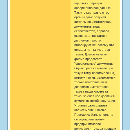
удаляет с сервера
совершенно все данные.
Так что как правило гос
органы даже получая
сигналы об изготовлении
документов вида
сертификатов, справок,
выписок, аттестатов и
дипломов, просто
игнорируют их, потому что
смысла нет заниматься
таким. Другое же если
фирма предлагает
"специальные" документы.
Однако рассказывать про
такую тему бессмысленно,
потому что мы занимаемся
только изготовлением
дипломов и аттестатов,
такова наша ключевая
тема, за счет нее добиться
сумели высокой репутации.
Что возможно сказать
насчет мошенников?
Прежде их было много, на
сегодняшний момент
предприниматели
понимают, что куда проще и