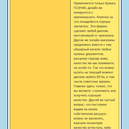
Применяется только бумага
ГОЗНАК, дизайн же
копируется с
оригинального. Конечно за
это понадобится хорошо
заплатить. Эти фирмы
сделают любой диплом,
неотличимый от оригинала.
Другие же онлайн магазины
предложить вместе с тем
обширный каталог любых
нужных документов,
расценки гораздо ниже,
качество же как понимаете,
не особо-то. Так что можно
купить на текущий момент
диплом любого ВУЗа, в том
числе советских времен.
Главное здесь только, что
вы желаете: сэкономить или
получить хорошее
качество. Другой же частый
вопрос, что постоянно
видим на своем
собственном ресурсе:
можно ли заплатить,
вначале посмотрев
качество аттестата, либо