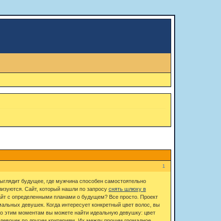
1
выглядит будущее, где мужчина способен самостоятельно
изуются. Сайт, который нашли по запросу
снять шлюху в
айт с определенными планами о будущем? Все просто. Проект
мальных девушек. Когда интересует конкретный цвет волос, вы
 По этим моментам вы можете найти идеальную девушку: цвет
р девочек по другим критериям. Их между прочим громадное