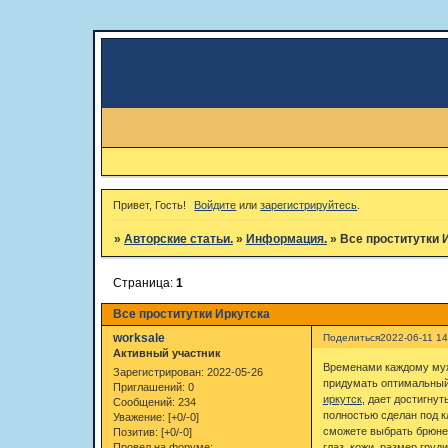
Привет, Гость!
Войдите
или
зарегистрируйтесь
.
»
Авторские статьи.
»
Информация.
»
Все проститутки 
Страница:
1
Все проститутки Иркутска
worksale
Поделиться
2022-06-11 14
Активный участник
Временами каждому мужч
Зарегистрирован
: 2022-05-26
придумать оптимальный 
Приглашений:
0
иркутск
, дает достигну
Сообщений:
234
полностью сделан под к
Уважение:
[+0/-0]
сможете выбрать брюнет
Позитив:
[+0/-0]
глаз, кожи, размер гру
Провел на форуме: