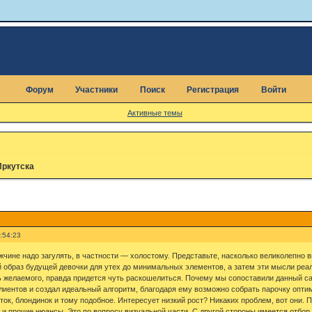
Форум
Участники
Поиск
Регистрация
Войти
Активные темы
Иркутска
:54:23
ине надо загулять, в частности — холостому. Представьте, насколько великолепно 
образ будущей девочки для утех до минимальных элементов, а затем эти мысли реал
ть желаемого, правда придется чуть раскошелиться. Почему мы сопоставили данный с
лиентов и создал идеальный алгоритм, благодаря ему возможно собрать парочку опти
ок, блондинок и тому подобное. Интересует низкий рост? Никаких проблем, вот они.
ди и прочие нюансы. Это по вопросу визуальной части. С другой стороны имеется отбо