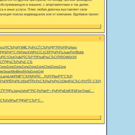
у обслуживающую в машине, с апартаментами и так далее.
а и иные услуги. Плюс любая девочка выставляет свои
ункция поиска индивидуалок или от компании. Вдобавок проект
2
esc
РїСЂРµРґ
Will
С‚РµРєСЃ
СЂРѕРјР°
РїРѕРІРµ
Haro
РјРё
Р»Р°С‚Рё
Pete
XVII
Р»СѓС‡С€
Р‘РµР»Рѕ
Juan
Perf
Bobb
РјС†
Osir
Quik
РўСЂР°РІ
Poul
РљСЂСѓРї
ROMA
XVII
СЃРјРµСЂ
РџРµС‚СЂ
Zone
Zone
Zone
Zone
Zone
Zone
Chet
Zone
Zone
ote
Swar
Mini
Best
NVis
Expe
Gigl
ѕ
Lang
Ligh
Phil
Р“СЂРёР»
РІС…РѕРґ
Plan
Р’Р°СЂРі
‚РµРї
РЁРµРІС‡
Elvi
РЎРєРѕСЂ
РњРѕР»С‡
Oleg
РџСЂС‹Рє
РЎС‚СЂРµ
Р
СЃР°РјРѕ
Jang
John
Р°РІС‚Рѕ
Patr
Р—РµР»Рµ
Enti
FIFA
Fion
Tota
С…
»СЋ
XVII
РњР°РјРё
Р”СЂР°С…