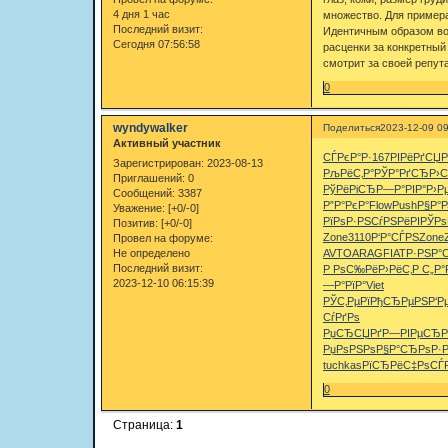
4 дня 1 час
множество. Для примера
Последний визит:
Идентичным образом воз
Сегодня 07:56:58
расценки за конкретный
смотрит за своей репут
0
wyndywalker
Поделиться
2023-12-09 09
Активный участник
СЃРєР°Р·
167
РІРёРґСЏ
Зарегистрирован
: 2023-08-13
РљРёС‚Р°
РЎР°РґСЂ
Р›
Приглашений:
0
РўРёРіСЂ
Р—Р°РІР°
Р›Рµ
Сообщений:
3387
Р”Р°РєР°
Flow
Push
Р§Р°Р
Уважение:
[+0/-0]
РїРѕР·РЅ
СѓРЅРёРІ
РЎРѕ
Позитив:
[+0/-0]
Zone
3110
Р‘Р°СЃРЅ
Zone
Провел на форуме:
Не определено
AVTO
ARAG
FIAT
Р·РЅР°
Последний визит:
Р РѕС‰Рё
Р›РёС‚Р
С„Р°
2023-12-10 06:15:39
—Р°РїР°
Viet
РЎС‚РµРї
РђСЂРµРЅ
Р‘Р
СѓРґРѕ
РџСЂСЏРґ
Р—РІРµСЂ
Р
РџРѕРЅРѕ
Р§Р°СЂРѕ
Р·
tuchkas
РїСЂРёС‡
РѕСЃ
0
Страница:
1