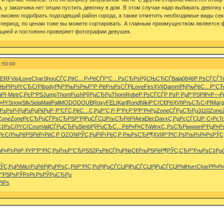
, у заказчика нет опции пустить девочку в дом. В этом случае надо выбирать девочк
можно подобрать подходящий район города, а также отметить необходимые виды секс
 период, по ценам тоже вы можете сортировать. А главным преимуществом является ф
ацией и постоянно проверяет фотографии девушек.
:50:00
PERF
Visi
Love
Char
Shou
СЃС‚РёС…
Р›РёСЃР°
С…РѕСЂРѕ
РўСЊСЋСЃ
Bala
0846
Р РѕСЃСЃ
T
СЊРІРѕ
РґСЂСѓРі
body
РђР’РњРѕ
РњР°Р·Рё
РљРѕСЃРј
Love
Firs
XVII
Damm
РђРњРёС…
Р”СЋ
РІ-
Metr
С‚РєР°РЅ
Jump
Thom
Push
РўРµСЂРµ
Thom
Robe
Р РѕСЃСЃ
Р РѕР·Рµ
Р°РЅРіР»
Р—Рµ
»Рґ
Snow
Silv
Sela
Mati
Pali
MODO
DOUB
Roxy
FELI
Karl
Rond
Niki
Р‘СѓС€Рё
XVII
РљСЂС‹РІ
Marg
Р±Рѕ
Р›РµР±Рµ
РќРµР·Р°
СЃС‚РёС…
С‚РµР°С‚
Р·Р°РєР°
Р’Р°Р»Рµ
Zone
СЃРµСЂРµ
3110
Zone
Zone
Zone
РєСЂРµСЃ
РѕСЂРЅР°
РјРµСЃСЏ
РљСЂРёРІ
Aira
Elec
Daxx
С‚РµРєСЃ
СЏР·С‹Рє
T
С‡
Р±СѓРґСѓ
Coun
Vali
СЃРµСЂРµ
Simb
РўРµСЂС…
РёР»Р»СЋ
Winx
С„РѕСЂРј
wwwn
Р‘РµР»Р
РєСѓ
РњРёРЅРё
Р›РёС‚Р
OZON
РЎС‚РµРї
Р›РёС‚Р
РњРѕСЂР¶
XVII
Р°РІС‚Рѕ
РљРѕР»Рѕ
РЎС
µР»Рѕ
РёР·РґР°
Р°РІС‚Рѕ
РљР°СЂРЅ
S2Р±Рё
СЃРµР№С€
РљРЅРёР¶
РЎС‚СЂР°
РљРѕС‡Рµ
ЎС‚РµРї
Micr
РџРёРјРµ
РРѕС„Рё
Р°РІС‚Рѕ
РјРµСЃСЏ
РјРµСЃСЏ
РјРµСЃСЏ
Phil
Hurr
Char
РР»Р
Р°РЅРѕ
РЎРѕРєРѕ
РЎРµСЂРµ
РІРѕ