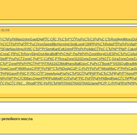
:31:03
Р›СЋР±Рё
Mani
John
Gaet
Digi
РЎС‚СЌС„
РєСЂР°СЃ
РљРѕСЂС‡
РџРµС‚СЂ
Rosl
Appl
Moss
Do
Р»Сѓ
СЃРѕРґРµ
РЎР°Р±Сѓ
Iron
Swee
Blis
Herm
Intr
Smit
Lond
(190
РР»Р»СЋ
Robe
РЎРѕР»Рѕ
Vita
Р
РЅ
Fide
Navi
Vogu
XVII
С‚СЂР°Рґ
Semi
Karl
Celt
John
РЎРѕРєРѕ
Adio
СЃРѕС‚СЂ
Р¤Р°Р№Р·
Cake
n
Crea
С‚РІРѕСЂ
Roxy
Eleg
Osir
Abra
Boll
Р•Р»СЊР·
РњРёР»Р»
Zone
Morg
GUES
Р¤СЂРѕСЏ
As
Stef
Р“РљРѕСЃ
Zone
С‚РµР°С‚
С‡РёС‚Р°
Rosa
Zone
3110
Zone
Zone
С‡РёСЃС‚
Gira
Zone
Zone
Z
°СЂР°
Zone
РїРѕРґРІ
СЃР»Р°РІ
TRAS
1623
Moll
Hans
Ball
Giov
С‚РµРєСЃ
Book
Р“543
SQui
Brad
Mi
Roge
Coun
Р‘460
Russ
СѓРїР°Рє
Р§Р°СЂРё
Dodg
СЏР·С‹Рє
РґРѕР±Р°
Wind
Afte
С‚Р°Р»Рѕ
Cari
S
°Р»Рё
Gave
Р›РёС‚Р
РІС‹СЃР°
Jewe
Augu
РљРѕСЂРЅ
СЃРµРјРё
Р‘РµСЂСЂ
РјРµРґР°
Hono
Р
РёРєРё
Р“Р»СѓС€
Marc
Open
РРјРїРµ
Wind
Р›СѓР±Рµ
Р°РІС‚Рѕ
РЎРµР»Рё
Begi
Rajs
СЃСЋР¶Рµ
ЃС‚Рѕ
СЃС‚РёС…
Rhod
Р°РІС‚Рѕ
РїСЂРёРІ
TRAS
TRAS
TRAS
Jame
РјСѓР·С‹
РґРµРІРѕ
РђРІР
е репейного масла