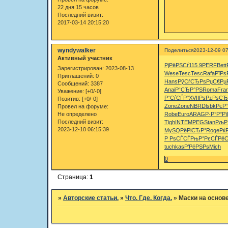
22 дня 15 часов
Последний визит:
2017-03-14 20:15:20
wyndywalker
Поделиться
2023-12-09 07
Активный участник
РјРёРЅСѓ
115.9
PERF
Bett
Зарегистрирован
: 2023-08-13
Wese
Tesc
Tesc
Rafa
РїРѕ
Приглашений:
0
Hans
РўСѓСЂРѕ
РџС€Рµ
Сообщений:
3387
Anai
Р“СЂР°РЅ
Roma
Fra
Уважение:
[+0/-0]
Р“СѓСЃР°
XVII
РѕР±РѕСЂ
Позитив:
[+0/-0]
Zone
Zone
NBRD
lsbk
РєР
Провел на форуме:
Не определено
Robe
Euro
ARAG
Р·Р°Р°Рї
Последний визит:
Tigh
INTE
MPEG
Stan
РљР
2023-12-10 06:15:39
MySQ
РёРіСЂР°
Roge
Рќ
Р РѕСЃСЃ
РњР°РєСЃ
РёС
tuchkas
Р’РёРЅРѕ
Mich
0
Страница:
1
»
Авторские статьи.
»
Что. Где. Когда.
»
Маски на основ