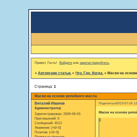
Привет, Гость!
Войдите
или
зарегистрируйтесь
.
»
Авторские статьи.
»
Что. Где. Когда.
»
Маски на основ
Страница:
1
Маски на основе репейного масла
Виталий Иванов
Поделиться
2015-07-26 12
Администратор
Маски на основе репе
Зарегистрирован
: 2009-09-03
Приглашений:
0
0
Сообщений:
4513
Уважение:
[+0/-0]
Позитив:
[+0/-0]
Провел на форуме: