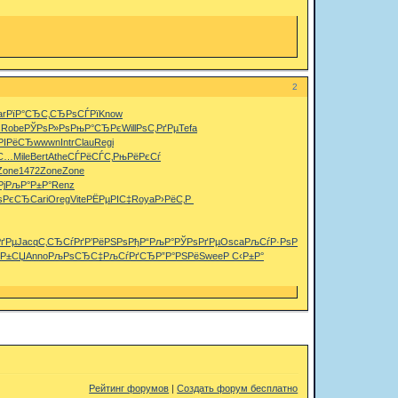
2
ar
РїР°СЂС‚
СЂРѕСЃРї
Know
ѕ
Robe
РЎРѕР»Рѕ
РњР°СЂРє
Will
РѕС‚РґРµ
Tefa
РІРёСЂ
wwwn
Intr
Clau
Regi
ёС…
Mile
Bert
Athe
СЃРёСЃС‚
РњРёРєСѓ
Zone
1472
Zone
Zone
Рј
РљР°Р±Р°
Renz
РѕРєСЂ
Cari
Oreg
Vite
РЁРµРІС‡
Roya
Р›РёС‚Р
ґРµ
Jacq
С‚СЂСѓРґ
Р’РёРЅРѕ
РђР“РљР°
РЎРѕРґРµ
Osca
РљСѓР·Рѕ
РєР»Р°СЃ
Р¤РѕР»Рё
µР±СЏ
Anno
РљРѕСЂС‡
РљСѓРґСЂ
Р”Р°РЅРё
Swee
Р С‹Р±Р°
Рейтинг форумов
|
Создать форум бесплатно