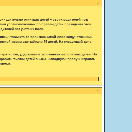
3
ринудительно отнимать детей у своих родителей под
явил уполномоченный по правам детей президента этой
дителей без учета их воли.
лишь, чтобы кто-то произнес какой-либо кощунственный
аинской армии уже забрали 75 детей. На следующий день
аратистов, удерживая в заложниках малолетних детей. Но
тправить тысячи детей в США, Западную Европу и Израиль
 семьи.
4