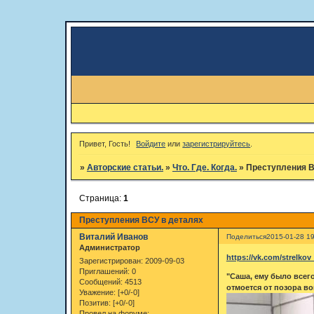
Привет, Гость!
Войдите
или
зарегистрируйтесь
.
»
Авторские статьи.
»
Что. Где. Когда.
»
Преступления В
Страница:
1
Преступления ВСУ в деталях
Виталий Иванов
Поделиться
2015-01-28 19
Администратор
https://vk.com/strelko
Зарегистрирован
: 2009-09-03
Приглашений:
0
"Саша, ему было всег
Сообщений:
4513
отмоется от позора в
Уважение:
[+0/-0]
Позитив:
[+0/-0]
Провел на форуме: