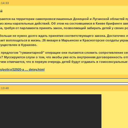
:14:33
ей
раются на территории самопровозглашенных Донецкой и Луганской областей п
из зоны карательных действий. Об этом на состоявшемся в Киеве брифинге за
, требуя от парламента принять закон, позволяющий забирать детей у своих ро
 больше не нужно долго ждать принятия соответствующего закона. Достаточно 
инает воплощаться в жизнь. 26 января в Марьинске и Красногорске солдаты укр
существлен в Курахово.
д предлогом "гуманитарной" операции они пытаются сломить сопротивление сеп
го? Муссируются слухи о том, что якобы уже есть внутренняя договоренность о
чем отмечается, что в первую очередь детей будут отдавать в гомосексуальные
s/policy/32920-a … detey.html
:13:46