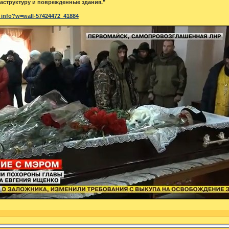
структуру и поврежденные здания."
v_info?w=wall-57424472_41884