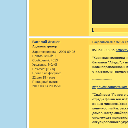
0
Виталий Иванов
Поделиться
2015-02-06 15
Администратор
05.02.15. 18:32.
https:/
Зарегистрирован
: 2009-09-03
Приглашений:
0
"Киевские силовики н
Сообщений:
4513
батальон "Айдар", из
Уважение:
[+0/-0]
целенаправленное и 
Позитив:
[+0/-0]
отказываются предост
Провел на форуме:
22 дня 15 часов
-----------------
Последний визит:
2017-03-14 20:15:20
https://vk.com/strelko
"Снайперы "Правого с
отряды фашистов из П
живых мишенях. Ужас 
конечностям.Как расс
домов. Когда снайпер
ополченцев применил 
оккупированного укра