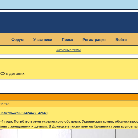
Форум
Участники
Поиск
Регистрация
Войти
Активные темы
СУ в деталях
:27:46
v_info?w=wall-57424472_42649
о 4 года. Погиб во время украинского обстрела. Украинская армия, обслуживаю
ойны с женщинами и детьми. В Донецке в госпитале на Калинина горы трупов гр