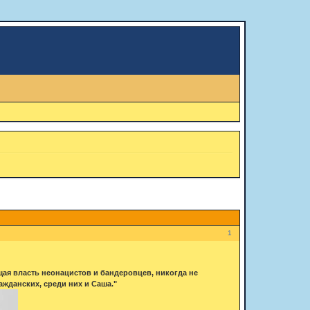
1
щая власть неонацистов и бандеровцев, никогда не
ажданских, среди них и Саша."