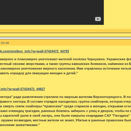
:02:46
/vk.com/strelkov_info?w=wall-57424472_44793
амерено и планомерно уничтожают жителей посёлка Чернухино. Украинские фо
вестный своими зверствами, а также группы кавказских боевиков, наёмники из 
планомерное уничтожение мирного населения. Ими отравлены источники питье
авить коридор для эвакуации женщин и детей."
v_info?w=wall-57424472_44827
ектора" ради развлечения стреляли по мирным жителям Верхнеторецкого. В пос
равого сектора. В составе отрядов находилась группа снайперов, которая отк
и смерть сеяли снайперы-"правосеки" среди стариков и женщин, открывая ого
казал очевидец трагедии, раненых боялись забирать с улиц и дворов, чтобы не
ы карателей ушли в свой лагерь, они были накрыты снарядами САУ "Гвоздика"
оружие возмездия, местные жители не знают. Убитые и раненые правосеки был
инскими захватчиками."