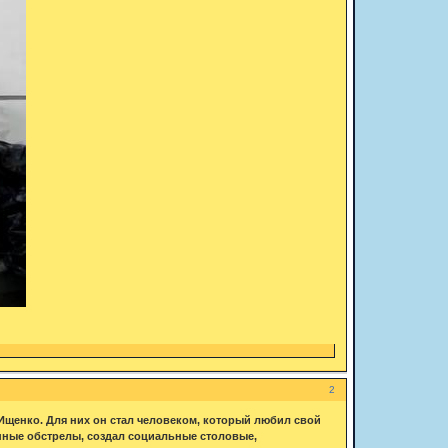
2
Ищенко. Для них он стал человеком, который любил свой
янные обстрелы, создал социальные столовые,