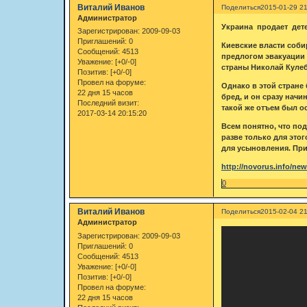
Виталий Иванов
Поделиться
2015-01-29 21
Администратор
Украина продает дет
Зарегистрирован
: 2009-09-03
Приглашений:
0
Киевские власти соби
Сообщений:
4513
предлогом эвакуации 
Уважение:
[+0/-0]
страны Николай Кулеба
Позитив:
[+0/-0]
Провел на форуме:
Однако в этой стране
22 дня 15 часов
бред, и он сразу нач
Последний визит:
такой же отъем был о
2017-03-14 20:15:20
Всем понятно, что по
разве только для это
для усыновления. При
http://novorus.info/new
0
Виталий Иванов
Поделиться
2015-02-04 21
Администратор
Зарегистрирован
: 2009-09-03
Приглашений:
0
Сообщений:
4513
Уважение:
[+0/-0]
Позитив:
[+0/-0]
Провел на форуме:
22 дня 15 часов