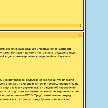
6
рмирования, находящиеся в Чернухино, в частности
Бельгии, Польши и других иностранных государств ведут
вой воды и заминированы улицы посёлка. Каратели
. Верхнеторецкое, недалеко от Горловки, утром зашли
рыла стрельбу по мирным жителям поселка, тренируясь на
нь ради забавы и упражняясь в прицельной стрельбе по
 попасть под огонь подонков, засевших на чердаках частных
 и полным пакетом РСЗО "Град". Какой именно отряд
и вывезены в сторону города Дзержинска, временно