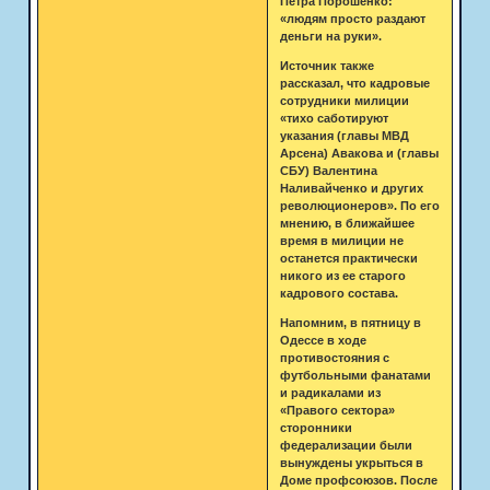
Петра Порошенко:
«людям просто раздают
деньги на руки».
Источник также
рассказал, что кадровые
сотрудники милиции
«тихо саботируют
указания (главы МВД
Арсена) Авакова и (главы
СБУ) Валентина
Наливайченко и других
революционеров». По его
мнению, в ближайшее
время в милиции не
останется практически
никого из ее старого
кадрового состава.
Напомним, в пятницу в
Одессе в ходе
противостояния с
футбольными фанатами
и радикалами из
«Правого сектора»
сторонники
федерализации были
вынуждены укрыться в
Доме профсоюзов. После