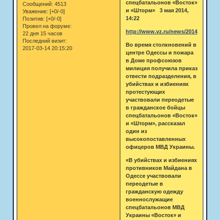
спецбатальонов «Восток»
Сообщений:
4513
и «Шторм» 3 мая 2014,
Уважение:
[+0/-0]
14:22
Позитив:
[+0/-0]
Провел на форуме:
http://www.vz.ru/news/2014/5/3/6850
22 дня 15 часов
Последний визит:
Во время столкновений в
2017-03-14 20:15:20
центре Одессы и пожара
в Доме профсоюзов
милиция получила приказ
отвести подразделения, в
убийствах и избиениях
протестующих
участвовали переодетые
в гражданское бойцы
спецбатальонов «Восток»
и «Шторм», рассказал
один из
высокопоставленных
офицеров МВД Украины.
«В убийствах и избиениях
противников Майдана в
Одессе участвовали
переодетые в
гражданскую одежду
военнослужащие
спецбатальонов МВД
Украины «Восток» и