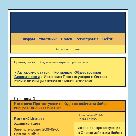
Форум
Участники
Поиск
Регистрация
Войти
Активные темы
Привет, Гость!
Войдите
или
зарегистрируйтесь
.
»
Авторские статьи.
»
Концепция Общественной
Безопасности
»
Источник: Протестующих в Одессе
избивали бойцы спецбатальонов «Восток»
Страница:
1
Источник: Протестующих в Одессе избивали бойцы
спецбатальонов «Восток»
1
Поделиться
2014-
Виталий Иванов
05-03 15:56:30
Администратор
Источник: Протестующих
Зарегистрирован
: 2009-09-03
в Одессе избивали бойцы
Приглашений:
0