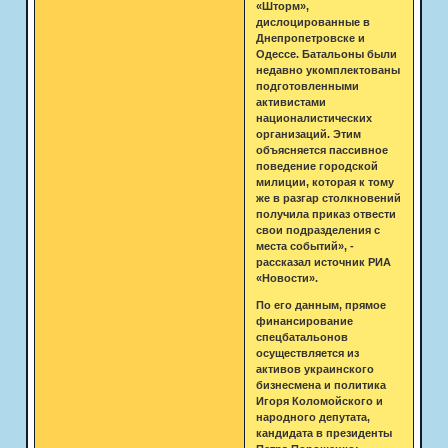
«Шторм»,
дислоцированные в
Днепропетровске и
Одессе. Батальоны были
недавно укомплектованы
подготовленными
активистами
националистических
организаций. Этим
объясняется пассивное
поведение городской
милиции, которая к тому
же в разгар столкновений
получила приказ отвести
свои подразделения с
места событий», -
рассказал источник РИА
«Новости».
По его данным, прямое
финансирование
спецбатальонов
осуществляется из
активов украинского
бизнесмена и политика
Игоря Коломойского и
народного депутата,
кандидата в президенты