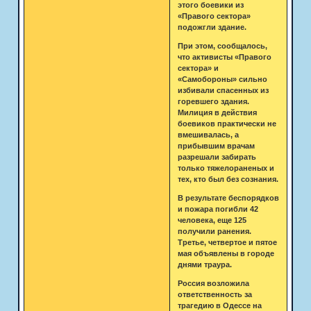
этого боевики из
«Правого сектора»
подожгли здание.
При этом, сообщалось,
что активисты «Правого
сектора» и
«Самобороны» сильно
избивали спасенных из
горевшего здания.
Милиция в действия
боевиков практически не
вмешивалась, а
прибывшим врачам
разрешали забирать
только тяжелораненых и
тех, кто был без сознания.
В результате беспорядков
и пожара погибли 42
человека, еще 125
получили ранения.
Третье, четвертое и пятое
мая объявлены в городе
днями траура.
Россия возложила
ответственность за
трагедию в Одессе на