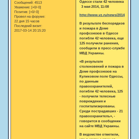
Одессе стали 42 человека
Сообщений:
4513
3 мая 2014, 11:08
Уважение:
[+0/-0]
Позитив:
[+0/-0]
http://www.vz.ru/news/2014/5/3/6850
Провел на форуме:
22 дня 15 часов
В результате беспорядков
Последний визит:
и пожара в Доме
2017-03-14 20:15:20
профсоюзов в Одессе
погибли 42 человека, еще
125 получили ранения,
сообщили в пресс-службе
МВД Украины.
«В результате
столкновений и пожара в
Доме профсоюзов на
Куликовом поле Одессы,
по данным
правоохранителей,
погибли 42 человека, 125
- получили телесные
повреждения и
госпитализированы.
Среди пострадавших - 21
правоохранитель», -
говорится в сообщении
на сайте МВД Украины.
В ведомстве отметили,