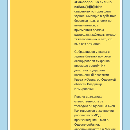
«Самобороны» сильно
избива[b][b]
[/b]ли
спасенных из горевшего
здания. Милиция в действия
боевиков практически не
вмешивалась, а
прибывшим врачам
разрешали забирать только
тяжелораненых и тех, кто
был без сознания.
Собравшиеся у входа в
здание боевики при этом
скандировали «Украина -
превыше всего!». Их
действия поддержал
назначенный властями
Киева губернатор Одесской
области Владимир
Немировский.
Россия возложила
ответственность за
трагедию в Одессе на Киев.
Как говорится в заявлении
российского МИД,
произошедшие 2 мая в
Одессе события,
«воспринимаются в Москве