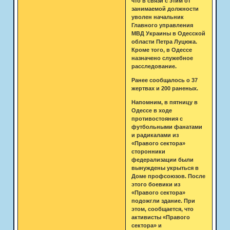
что в связи с этим от
занимаемой должности
уволен начальник
Главного управления
МВД Украины в Одесской
области Петра Луцюка.
Кроме того, в Одессе
назначено служебное
расследование.
Ранее сообщалось о 37
жертвах и 200 раненых.
Напомним, в пятницу в
Одессе в ходе
противостояния с
футбольными фанатами
и радикалами из
«Правого сектора»
сторонники
федерализации были
вынуждены укрыться в
Доме профсоюзов. После
этого боевики из
«Правого сектора»
подожгли здание. При
этом, сообщается, что
активисты «Правого
сектора» и