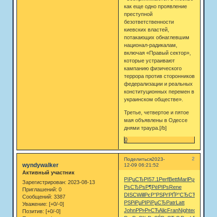
как еще одно проявление
преступной
безответственности
киевских властей,
потакающих обнаглевшим
национал-радикалам,
включая «Правый сектор»,
которые устраивают
кампанию физического
террора против сторонников
федерализации и реальных
конституционных перемен в
украинском обществе».
Третье, четвертое и пятое
мая объявлены в Одессе
днями траура.[/b]
0
2
Поделиться
2023-
wyndywalker
12-09 06:21:52
Активный участник
РїРµСЂРІ
57.1
Perf
Bett
Marl
РџСѓС€Рє
Р
Зарегистрирован
: 2023-08-13
РѕСЂРѕ
Р¶РёРІРѕ
Rene
Приглашений:
0
DISC
Will
РєР°РЅРґ
РҐР°СЂСЂ
РёРЅС‚
Сообщений:
3387
РЅРіРµ
РІРїРµСЂ
Patr
Latt
Уважение:
[+0/-0]
John
РР»Р»СЋ
Alic
Fran
Nigh
tech
Just
19
Позитив:
[+0/-0]