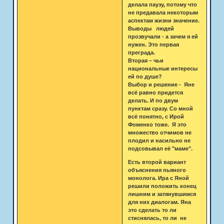
делала паузу, потому что
не предавала некоторым
аспектам жизни значение.
Выводы людей
прозвучали - а зачем я ей
нужен. Это первая
преграда.
Вторая – чьи
национальные интересы
ей по душе?
Выбор и решение - Яне
всё равно придется
делать. И по двум
пунктам сразу. Со мной
всё понятно, с Ирой
Фоменко тоже. Я это
множество отчимов не
плодил и насильно не
подсовывал её "маме".
Есть второй вариант
объяснения пьяного
монолога. Ира с Яной
решили положить конец
лишним и затянувшимся
для них диалогам. Яна
это сделать то ли
стиснялась, то ли не