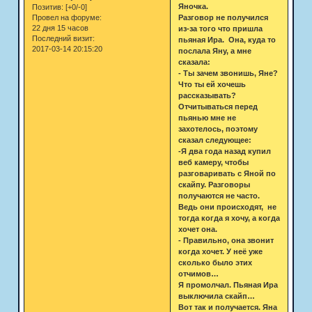
Яночка.
Позитив:
[+0/-0]
Разговор не получился
Провел на форуме:
22 дня 15 часов
из-за того что пришла
Последний визит:
пьяная Ира. Она, куда то
2017-03-14 20:15:20
послала Яну, а мне
сказала:
- Ты зачем звонишь, Яне?
Что ты ей хочешь
рассказывать?
Отчитываться перед
пьянью мне не
захотелось, поэтому
сказал следующее:
-Я два года назад купил
веб камеру, чтобы
разговаривать с Яной по
скайпу. Разговоры
получаются не часто.
Ведь они происходят, не
тогда когда я хочу, а когда
хочет она.
- Правильно, она звонит
когда хочет. У неё уже
сколько было этих
отчимов…
Я промолчал. Пьяная Ира
выключила скайп…
Вот так и получается. Яна