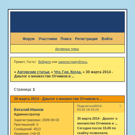
Форум
Участники
Поиск
Регистрация
Войти
Активные темы
Привет, Гость!
Войдите
или
зарегистрируйтесь
.
»
Авторские статьи.
»
Что. Где. Когда.
»
30 марта 2014 -
Диалог о множестве Отчимов и ...
Страница:
1
30 марта 2014 - Диалог о множестве Отчимов и ...
1
Поделиться
2014-
Виталий Иванов
03-30 18:33:24
Администратор
30 марта 2014 - Диалог о
Зарегистрирован
: 2009-09-03
множестве Отчимов и ...
Приглашений:
0
Сегодня после 15.00 по
Сообщений:
4513
скайпу позвонила
Уважение:
[+0/-0]