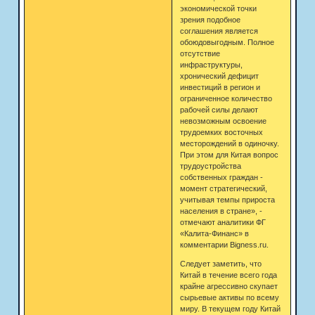
экономической точки
зрения подобное
соглашения является
обоюдовыгодным. Полное
отсутствие
инфраструктуры,
хронический дефицит
инвестиций в регион и
ограниченное количество
рабочей силы делают
невозможным освоение
трудоемких восточных
месторождений в одиночку.
При этом для Китая вопрос
трудоустройства
собственных граждан -
момент стратегический,
учитывая темпы прироста
населения в стране», -
отмечают аналитики ФГ
«Калита-Финанс» в
комментарии Bigness.ru.
Следует заметить, что
Китай в течение всего года
крайне агрессивно скупает
сырьевые активы по всему
миру. В текущем году Китай