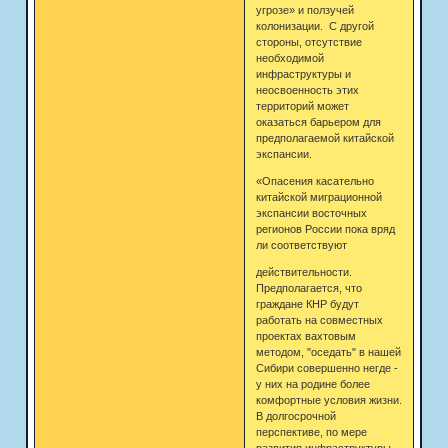
угрозе» и ползучей
колонизации. С другой
стороны, отсутствие
необходимой
инфраструктуры и
неосвоенность этих
территорий может
оказаться барьером для
предполагаемой китайской
экспансии.
«Опасения касательно
китайской миграционной
экспансии восточных
регионов России пока вряд
ли соответствуют
действительности.
Предполагается, что
граждане КНР будут
работать на совместных
проектах вахтовым
методом, "оседать" в нашей
Сибири совершенно негде -
у них на родине более
комфортные условия жизни.
В долгосрочной
перспективе, по мере
развития инфраструктуры,