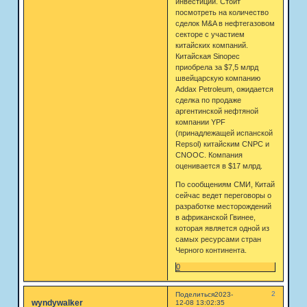
инвестиции. Стоит
посмотреть на количество
сделок M&A в нефтегазовом
секторе с участием
китайских компаний.
Китайская Sinopec
приобрела за $7,5 млрд
швейцарскую компанию
Addax Petroleum, ожидается
сделка по продаже
аргентинской нефтяной
компании YPF
(принадлежащей испанской
Repsol) китайским CNPC и
CNOOC. Компания
оценивается в $17 млрд.
По сообщениям СМИ, Китай
сейчас ведет переговоры о
разработке месторождений
в африканской Гвинее,
которая является одной из
самых ресурсами стран
Черного континента.
0
2
Поделиться
2023-
wyndywalker
12-08 13:02:35