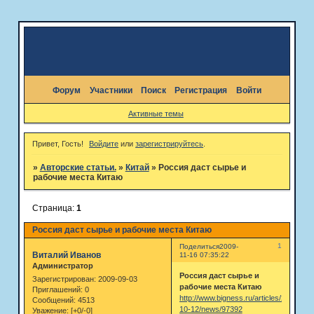
Форум
Участники
Поиск
Регистрация
Войти
Активные темы
Привет, Гость!
Войдите
или
зарегистрируйтесь
.
»
Авторские статьи.
»
Китай
»
Россия даст сырье и
рабочие места Китаю
Страница:
1
Россия даст сырье и рабочие места Китаю
1
Поделиться
2009-
Виталий Иванов
11-16 07:35:22
Администратор
Россия даст сырье и
Зарегистрирован
: 2009-09-03
рабочие места Китаю
Приглашений:
0
http://www.bigness.ru/articles/2009-
Сообщений:
4513
10-12/news/97392
Уважение:
[+0/-0]