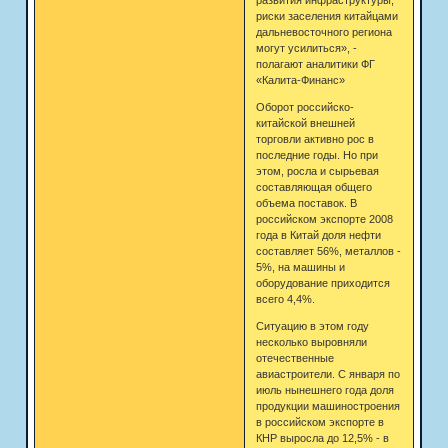
риски заселения китайцами
дальневосточного региона
могут усилиться», -
полагают аналитики ФГ
«Калита-Финанс»
Оборот российско-
китайской внешней
торговли активно рос в
последние годы. Но при
этом, росла и сырьевая
составляющая общего
объема поставок. В
российском экспорте 2008
года в Китай доля нефти
составляет 56%, металлов -
5%, на машины и
оборудование приходится
всего 4,4%.
Ситуацию в этом году
несколько выровняли
отечественные
авиастроители. С января по
июль нынешнего года доля
продукции машиностроения
в российском экспорте в
КНР выросла до 12,5% - в