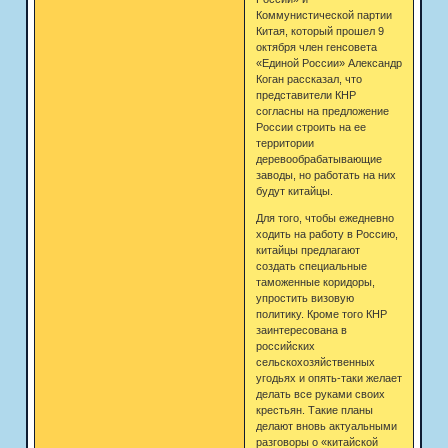
Коммунистической партии
Китая, который прошел 9
октября член генсовета
«Единой России» Александр
Коган рассказал, что
представители КНР
согласны на предложение
России строить на ее
территории
деревообрабатывающие
заводы, но работать на них
будут китайцы.
Для того, чтобы ежедневно
ходить на работу в Россию,
китайцы предлагают
создать специальные
таможенные коридоры,
упростить визовую
политику. Кроме того КНР
заинтересована в
российских
сельскохозяйственных
угодьях и опять-таки желает
делать все руками своих
крестьян. Такие планы
делают вновь актуальными
разговоры о «китайской