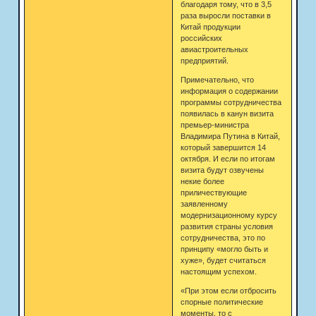
благодаря тому, что в 3,5
раза выросли поставки в
Китай продукции
российских
авиастроительных
предприятий.
Примечательно, что
информация о содержании
программы сотрудничества
появилась в канун визита
премьер-министра
Владимира Путина в Китай,
который завершится 14
октября. И если по итогам
визита будут озвучены
некие более
приличествующие
заявленному
модернизационному курсу
развития страны условия
сотрудничества, это по
принципу «могло быть и
хуже», будет считаться
настоящим успехом.
«При этом если отбросить
спорные политические
моменты, то с