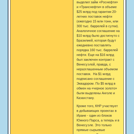
выделил займ «Роснефти»
и «Транснефти» в объеме
$25 млрд под гарантии 20-
летних поставок нефти
(ежегодно 15 млн тонн, или
300 тыс. баррелей в сутки).
Аналогичное соглашение на
$10 млрд было достигнуто с
Бразилией, которая будут
ежедневно поставлять
порядка 160 тыс. баррелей
нефти. Еще на $16 млрд
был заключен контракт с
Венесуэлой, правда, с
неразглашенным объемом
поставок. На $1 млрд
подписано соглашение с
Эквадором. По $5 млрд в
обмен на «черное золото»
были выделены Анголе и
Казахстану.
Кроме того, КНР участвует
в добывающих проектах в
Иране - один из блоков
Южного Парса, а теперь и в
Венесуэле. Это только
прямые сырьевые