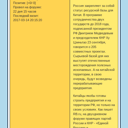
Позитив:
[+0/-0]
Россия закрепляет за собой
Провел на форуме:
статус ресурсной базы для
22 дня 15 часов
Китая. В программе
Последний визит:
сотрудничества двух
2017-03-14 20:15:20
государств до 2018 года,
подписанной президентом
РФ Дмитрием Медведевым
и председателем КНР Ху
Цзиньтао 23 сентября,
говорится о 205
совместных проектах.
Сырьевой базой для них
выступят отечественные
месторождения полезных
ископаемых. А на китайской
территории, в свою
очередь, будут возведены
перерабатывающие
предприятия.
Китайцы якобы готовы
строить предприятия и на
территории РФ, но только на
своих условиях. Как пишет
RB.ru, на двухдневном
форуме правящих партий
России и КНР - «Единой
России» и