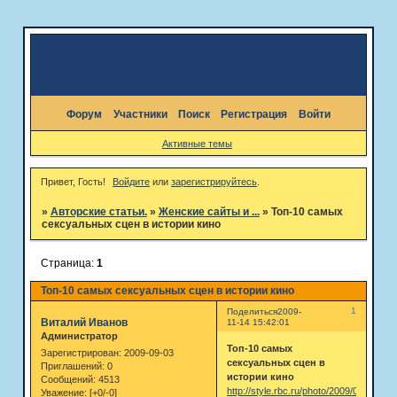
Форум
Участники
Поиск
Регистрация
Войти
Активные темы
Привет, Гость!
Войдите
или
зарегистрируйтесь
.
»
Авторские статьи.
»
Женские сайты и ...
»
Топ-10 самых
сексуальных сцен в истории кино
Страница:
1
Топ-10 самых сексуальных сцен в истории кино
1
Поделиться
2009-
Виталий Иванов
11-14 15:42:01
Администратор
Топ-10 самых
Зарегистрирован
: 2009-09-03
сексуальных сцен в
Приглашений:
0
истории кино
Сообщений:
4513
http://style.rbc.ru/photo/2009/08/10/91
Уважение:
[+0/-0]