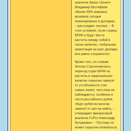
аналитик банка «Зенит»
Владимир Евстифеев.
«Более 60% мировых
резервов сегодня
номинированы в долларах,
– рассуждает эксперт. – В
этих условиях, если страны
БРИК и будут вести
расчеты между собой в
своих валютах, глобальная
ориентация на курс доллара
все равно сохранится».
Кроме того, по словам
Антона Струченевского,
переход стран БРИК на
расчеты в национальных
валютах серьезно зависит
от устойчивости этих
самых валют, чего пока не
наблюдается, особенно в
части российского рубля.
«Курс рубля во многом
зависит от цен на нефть, –
утверждает финансовый
аналитик FxPro Александр
Купцикевич. – Поэтому он
может серьезно колебаться,