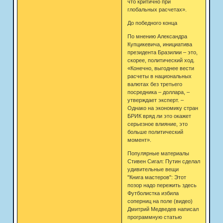
что критично при
глобальных расчетах».
До победного конца
По мнению Александра
Купцикевича, инициатива
президента Бразилии – это,
скорее, политический ход.
«Конечно, выгоднее вести
расчеты в национальных
валютах без третьего
посредника – доллара, –
утверждает эксперт. –
Однако на экономику стран
БРИК вряд ли это окажет
серьезное влияние, это
больше политический
момент».
Популярные материалы
Стивен Сигал: Путин сделал
удивительные вещи
"Книга мастеров": Этот
позор надо пережить здесь
Футболистка избила
соперниц на поле (видео)
Дмитрий Медведев написал
программную статью