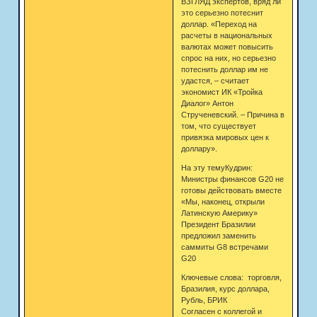
ВЗГЛЯД экспертов, вряд ли
это серьезно потеснит
доллар. «Переход на
расчеты в национальных
валютах может повысить
спрос на них, но серьезно
потеснить доллар им не
удастся, – считает
экономист ИК «Тройка
Диалог» Антон
Струченевский. – Причина в
том, что существует
привязка мировых цен к
доллару».
На эту темуКудрин:
Министры финансов G20 не
готовы действовать вместе
«Мы, наконец, открыли
Латинскую Америку»
Президент Бразилии
предложил заменить
саммиты G8 встречами
G20
Ключевые слова: торговля,
Бразилия, курс доллара,
Рубль, БРИК
Согласен с коллегой и