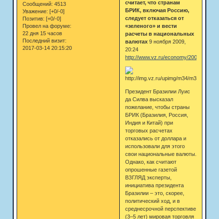
считает, что странам
Сообщений:
4513
БРИК, включая Россию,
Уважение:
[+0/-0]
следует отказаться от
Позитив:
[+0/-0]
«зеленого» и вести
Провел на форуме:
22 дня 15 часов
расчеты в национальных
Последний визит:
валютах
9 ноября 2009,
2017-03-14 20:15:20
20:24
http://www.vz.ru/economy/2009/11/9/34
Президент Бразилии Луис
да Силва высказал
пожелание, чтобы страны
БРИК (Бразилия, Россия,
Индия и Китай) при
торговых расчетах
отказались от доллара и
использовали для этого
свои национальные валюты.
Однако, как считают
опрошенные газетой
ВЗГЛЯД эксперты,
инициатива президента
Бразилии – это, скорее,
политический ход, и в
среднесрочной перспективе
(3–5 лет) мировая торговля