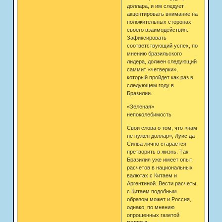
доллара, и им следует
акцентировать внимание на
положительных сторонах
своего взаимодействия.
Зафиксировать
соответствующий успех, по
мнению бразильского
лидера, должен следующий
саммит «четверки»,
который пройдет как раз в
следующем году в
Бразилии.
«Зеленая»
непоколебимость
Свои слова о том, что «нам
не нужен доллар», Луис да
Силва лично старается
претворить в жизнь. Так,
Бразилия уже имеет опыт
расчетов в национальных
валютах с Китаем и
Аргентиной. Вести расчеты
с Китаем подобным
образом может и Россия,
однако, по мнению
опрошенных газетой