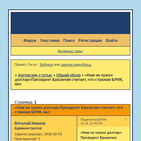
Форум
Участники
Поиск
Регистрация
Войти
Активные темы
Привет, Гость!
Войдите
или
зарегистрируйтесь
.
»
Авторские статьи.
»
Общий обзор
»
«Нам не нужен
доллар»Президент Бразилии считает, что странам БРИК,
вкл
Страница:
1
«Нам не нужен доллар»Президент Бразилии считает, что
странам БРИК, вкл
1
Поделиться
2009-
Виталий Иванов
11-11 12:42:42
Администратор
«Нам не нужен доллар»
Зарегистрирован
: 2009-09-03
Президент Бразилии
Приглашений:
0