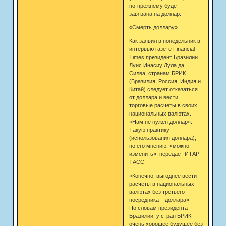
по-прежнему будет
завязана на доллар.
«Смерть доллару»
Как заявил в понедельник в
интервью газете Financial
Times президент Бразилии
Луис Инасиу Лула да
Силва, странам БРИК
(Бразилия, Россия, Индия и
Китай) следует отказаться
от доллара и вести
торговые расчеты в своих
национальных валютах.
«Нам не нужен доллар».
Такую практику
(использования доллара),
по его мнению, «можно
изменить», передает ИТАР-
ТАСС.
«Конечно, выгоднее вести
расчеты в национальных
валютах без третьего
посредника – доллара»
По словам президента
Бразилии, у стран БРИК
очень хорошее будущее без