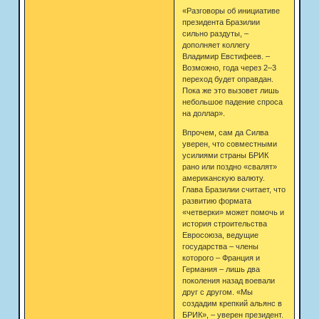
«Разговоры об инициативе
президента Бразилии
сильно раздуты, –
дополняет коллегу
Владимир Евстифеев. –
Возможно, года через 2–3
переход будет оправдан.
Пока же это вызовет лишь
небольшое падение спроса
на доллар».
Впрочем, сам да Силва
уверен, что совместными
усилиями страны БРИК
рано или поздно «свалят»
американскую валюту.
Глава Бразилии считает, что
развитию формата
«четверки» может помочь и
история строительства
Евросоюза, ведущие
государства – члены
которого – Франция и
Германия – лишь два
поколения назад воевали
друг с другом. «Мы
создадим крепкий альянс в
БРИК», – уверен президент.