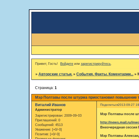
Привет, Гость!
Войдите
или
зарегистрируйтесь
.
»
Авторские статьи.
»
События. Факты. Коментарии...
»
Страница:
1
Мэр Полтавы после штурма приостановил повышение 
Виталий Иванов
Поделиться
2013-09-27 19
Администратор
Мэр Полтавы после ш
Зарегистрирован
: 2009-09-03
Приглашений:
0
http://news.mail.ru/inw
Сообщений:
4513
Внеочередная сессия 
Уважение:
[+0/-0]
Позитив:
[+0/-0]
Мэр Полтавы Александ
Провел на форуме: