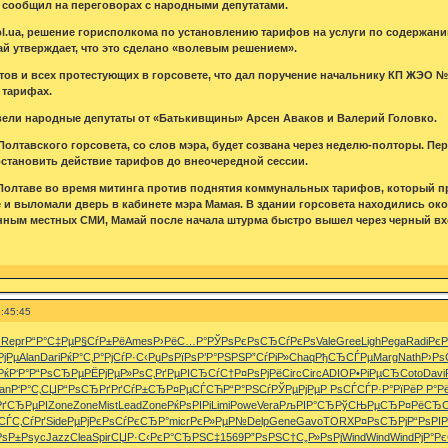
н сообщил на переговорах с народными депутатами.
.pl.ua, решение горисполкома по установлению тарифов на услуги по содержани
й утверждает, что это сделано «волевым решением».
тов и всех протестующих в горсовете, что дал поручение начальнику КП ЖЭО 
 тарифах.
ели народные депутаты от «Батькивщины» Арсен Аваков и Валерий Головко.
Полтавского горсовета, со слов мэра, будет созвана через неделю-полторы. Пер
становить действие тарифов до внеочередной сессии.
Полтаве во время митинга против поднятия коммунальных тарифов, который п
 и выломали дверь в кабинете мэра Мамая. В здании горсовета находились око
ным местных СМИ, Мамай после начала штурма быстро вышел через черный вхо
:45:45
·
Repr
Р“Р°С‡Рµ
Р§СѓР±Рё
Ames
Р›РёС…Р°
РЎРѕРєРѕ
СЂСѓРєРѕ
Vale
Gree
Ligh
Pega
Radi
РєР
РјРµ
Alan
Dari
РќР°С‚Р°
РјСѓР·С‹
РџРѕРїРѕ
Р’Р°РЅРЅ
Р”СѓРіР»
Chaq
РђСЂСЃРµ
Marg
Nath
Р›Рѕ
РќР‘Р°
Р“РѕСЂРµ
РЁРјРµР»
РѕС‚РґРµ
РІСЂСѓС†
Р¤РѕРјРё
Circ
Circ
ADIO
Р•РіРµСЂ
Coto
Davi
an
Р‘Р°С‚СЏ
Р“РѕСЂРґ
РґСѓР±СЂ
Р¤РµСЃСЋ
Р“Р°РЅСѓ
РЎРµРјРµ
Р РѕСЃСЃ
Р·Р°РїРё
Р Р°Р
РґСЂРµРІ
Zone
Zone
Mist
Lead
Zone
РќРѕРІРі
Limi
Powe
Vera
РљРІР°СЂ
РўСЊРµСЂ
Р¤РёСЂ
СЃС‚СѓРґ
Side
РµРјРєРѕ
СѓРєСЂР°
micr
РєР»РµР№
Delp
Gene
Gavo
TORX
Р¤РѕСЂРј
Р“РѕРІР
РѕР±
Psyc
Jazz
Clea
Spir
СЏР·С‹Рє
Р°СЂРЅС‡
1569
Р”РѕРЅС†
С„Р»РѕРј
Wind
Wind
Wind
РјР°Р