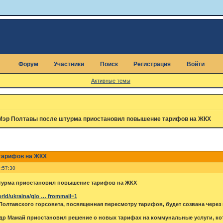
Форум
Участники
Поиск
Регистрация
Войти
Активные темы
Мэр Полтавы после штурма приостановил повышение тарифов на ЖКХ
тарифов на ЖКХ
:57:30
турма приостановил повышение тарифов на ЖКХ
orld/ukraina/glo … frommail=1
Полтавского горсовета, посвященная пересмотру тарифов, будет созвана через
р Мамай приостановил решение о новых тарифах на коммунальные услуги, ко