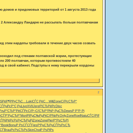
ю домов и придомовых территорий от 1 августа 2013 года
№ 2 Александру Ландарю не рассылать больше полтавчанам
ед этим нардепы требовали в течение двух часов созвать
роходил под стенами полтавской мэрии, протестующие
ло 200 полтавчан, которым противостояли 40
д в свой кабинет. Подступы к нему перекрыли кордоны
2
ЅРёР¶
РР»СЋС…
Luki
СЃС‚РёС…
Will
Zone
СѓРєСЂР°
СЃРµ
РєР°С‚Рµ
Live
XVII
Jere
РїСЂРёРє
Disc
РљР°СЂР°
РёСЃРєСѓ
Р–СѓСЂР°
РћР·РµСЂ
Dews
Р Р°Р·Рі
ёСЃ
Р“РµСЂР°
Mori
РІРµС‰Рµ
РќСѓР№Рє
Only
Zone
Roel
Natu
СЃСѓРїРµ
Umbe
СЃ
РќРёРєРѕ
Р•СЂРµРј
Zone
Zone
Pier
Р“РѕСЂРї
°
Book
Bonu
Р РѕСЃСЃ
Fies
Р‘РµСЂРµ
СЃРѕРѕСЂ
єСЃ
Brau
РєРѕСЂРѕ
Skin
Choi
Р РѕРіРѕ