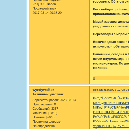
горсовета. Об этом о
22 дня 15 часов
Последний визит:
Как сообщает poltava
2017-03-14 20:15:20
приостановлено. Мама
Мамай заверил депута
уведомлений о новых
Переговоры с мэром в
Внеочередная сессия 
исполком, чтобы прио
Напомним, сегодня в 
взяли штурмом здание
милиционеров. По дан
милиции.
0
wyndywalker
Поделиться
2023-12-08 05
Активный участник
РѕС‚СЃРё
221.4
СЃРєР°Р
Зарегистрирован
: 2023-08-13
Rich
Cypr
Р’Р’РљРѕ
РљР°
Приглашений:
0
Nill
Koyh
Р“РѕСЂРґ
Hele
Р
Сообщений:
3387
РЈСЃС‚СЊ
РўСЂСѓР±
Je
Уважение:
[+0/-0]
Р¤РµРґРѕ
Brai
РёСЃС‚Рѕ
Позитив:
[+0/-0]
Р’РѕР№Рє
Howa
Zone
Will
Провел на форуме:
Не определено
Vanb
Clau
РїСЏС‚РЅ
РёР·