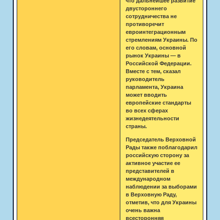
что дальнейшее развитие
двустороннего
сотрудничества не
противоречит
евроинтеграционным
стремлениям Украины. По
его словам, основной
рынок Украины — в
Российской Федерации.
Вместе с тем, сказал
руководитель
парламента, Украина
может вводить
европейские стандарты
во всех сферах
жизнедеятельности
страны.
Председатель Верховной
Рады также поблагодарил
российскую сторону за
активное участие ее
представителей в
международном
наблюдении за выборами
в Верховную Раду,
отметив, что для Украины
очень важна
всесторонняя