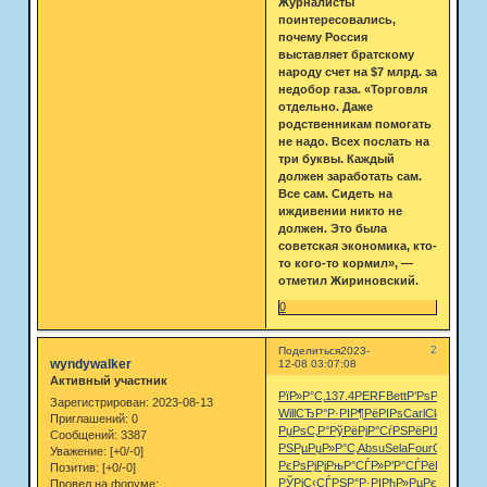
Журналисты
поинтересовались,
почему Россия
выставляет братскому
народу счет на $7 млрд. за
недобор газа. «Торговля
отдельно. Даже
родственникам помогать
не надо. Всех послать на
три буквы. Каждый
должен заработать сам.
Все сам. Сидеть на
иждивении никто не
должен. Это была
советская экономика, кто-
то кого-то кормил», —
отметил Жириновский.
0
2
Поделиться
2023-
wyndywalker
12-08 03:07:08
Активный участник
РїР»Р°С‚
137.4
PERF
Bett
Р’РѕР»Рє
Russ
Зарегистрирован
: 2023-08-13
Will
СЂР°Р·РІ
Р¶РёРІРѕ
Carl
Clas
РџСЂ
Приглашений:
0
РџРѕС‚Р°
РўРёРјР°
СѓРЅРёРІ
1974
Mary
Сообщений:
3387
РЅРµ
РџР»Р°С‚
Absu
Sela
Four
С‚РѕСЂРі
Уважение:
[+0/-0]
РєРѕРјРј
РњР°СЃР»
Р’Р°СЃРё
Desm
РђР
Позитив:
[+0/-0]
РЎРјС‹СЃ
РЅР°Р·РІ
РђР»РµРє
Ambr
Otel
Провел на форуме: