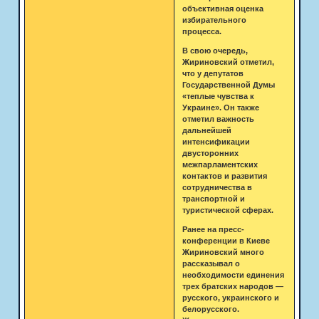
объективная оценка
избирательного
процесса.
В свою очередь,
Жириновский отметил,
что у депутатов
Государственной Думы
«теплые чувства к
Украине». Он также
отметил важность
дальнейшей
интенсификации
двусторонних
межпарламентских
контактов и развития
сотрудничества в
транспортной и
туристической сферах.
Ранее на пресс-
конференции в Киеве
Жириновский много
рассказывал о
необходимости единения
трех братских народов —
русского, украинского и
белорусского.