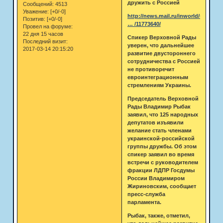
дружить с Россией
Сообщений:
4513
Уважение:
[+0/-0]
http://news.mail.ru/inworld/ukraina/
Позитив:
[+0/-0]
… /11773640/
Провел на форуме:
22 дня 15 часов
Спикер Верховной Рады
Последний визит:
уверен, что дальнейшее
2017-03-14 20:15:20
развитие двустороннего
сотрудничества с Россией
не противоречит
евроинтеграционным
стремлениям Украины.
Председатель Верховной
Рады Владимир Рыбак
заявил, что 125 народных
депутатов изъявили
желание стать членами
украинской-российской
группы дружбы. Об этом
спикер заявил во время
встречи с руководителем
фракции ЛДПР Госдумы
России Владимиром
Жириновским, сообщает
пресс-служба
парламента.
Рыбак, также, отметил,