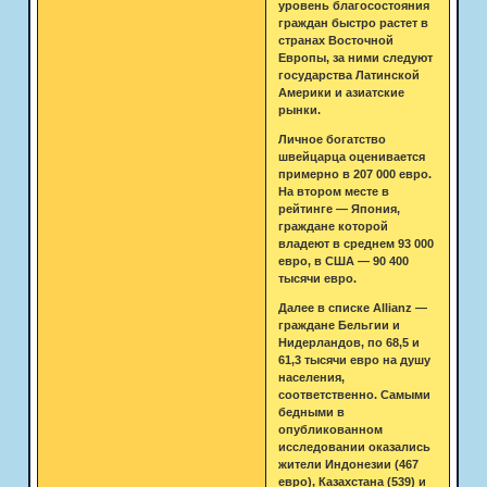
уровень благосостояния
граждан быстро растет в
странах Восточной
Европы, за ними следуют
государства Латинской
Америки и азиатские
рынки.
Личное богатство
швейцарца оценивается
примерно в 207 000 евро.
На втором месте в
рейтинге — Япония,
граждане которой
владеют в среднем 93 000
евро, в США — 90 400
тысячи евро.
Далее в списке Allianz —
граждане Бельгии и
Нидерландов, по 68,5 и
61,3 тысячи евро на душу
населения,
соответственно. Самыми
бедными в
опубликованном
исследовании оказались
жители Индонезии (467
евро), Казахстана (539) и