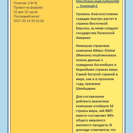
http://news.mail.ru/inworld/ukraina/
Позитив:
[+0/-0]
… frommail=1
Провел на форуме:
22 дня 15 часов
Уровень благосостояния
Последний визит:
граждан быстро растет в
2017-03-14 20:15:20
странах Восточной
Европы, за ними следуют
государства Латинской
Америки
Немецкая страховая
компания Allianz Global
(Мюнхен) опубликовала
новые данные о
гражданах богатейших и
беднейших странах мира.
Самой богатой страной в
мире, как и в прошлом
году, признана
Швейцария.
Для составления
рейтинга аналитики
компании отобрали 52
страны мира, чей ВВП
вместе составляет 90%
общего мирового
валового продукта. В
докладе отмечается, что