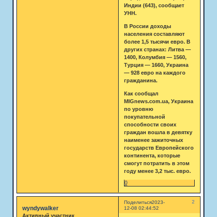
Индии (643), сообщает
УНН.
В России доходы
населения составляют
более 1,5 тысячи евро. В
других странах: Литва —
1400, Колумбия — 1560,
Турция — 1660, Украина
— 928 евро на каждого
гражданина.
Как сообщал
MIGnews.com.ua, Украина
по уровню
покупательной
способности своих
граждан вошла в девятку
наименее зажиточных
государств Европейского
континента, которые
смогут потратить в этом
году менее 3,2 тыс. евро.
0
2
Поделиться
2023-
wyndywalker
12-08 02:44:52
Активный участник