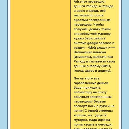
Adsense переводил
деньги Рапиде, а Рапида
в свою очередь веб
мастерам по почте
простым электронным
переводом. Чтобы
получать деньги таким
способом web-мастеру
нужно было зайти в
системе google adsense в
раздел - «Мой аккаунт» —
Назначение платежа
(изменить), выбрать там
Рапиду и там ввести свои
данные в форму (ФИО,
город, адрес и индекс).
После этого все
заработанные деньги
будут приходить
вебмастеру на почту
обычным электронным
переводом! Берешь
паспорт, ноги в руки и на
почту! С одной стороны
хорошо, но с другой
муторно. Надо идти на
почту, стоять в очереди,
еще и поряпать могут за