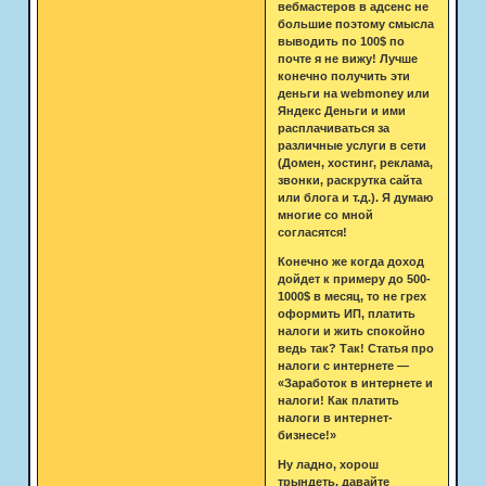
вебмастеров в адсенс не
большие поэтому смысла
выводить по 100$ по
почте я не вижу! Лучше
конечно получить эти
деньги на webmoney или
Яндекс Деньги и ими
расплачиваться за
различные услуги в сети
(Домен, хостинг, реклама,
звонки, раскрутка сайта
или блога и т.д.). Я думаю
многие со мной
согласятся!
Конечно же когда доход
дойдет к примеру до 500-
1000$ в месяц, то не грех
оформить ИП, платить
налоги и жить спокойно
ведь так? Так! Статья про
налоги с интернете —
«Заработок в интернете и
налоги! Как платить
налоги в интернет-
бизнесе!»
Ну ладно, хорош
трындеть, давайте