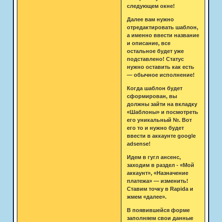
следующем окне!
Далее вам нужно
отредактировать шаблон,
а именно ввести название
и описание, все
остальное будет уже
подставлено! Статус
нужно оставить как есть
— обычное исполнение!
Когда шаблон будет
сформирован, вы
должны зайти на вкладку
«Шаблоны» и посмотреть
его уникальный №. Вот
его то и нужно будет
ввести в аккаунте google
adsense!
Идем в гугл ансенс,
заходим в раздел - «Мой
аккаунт», «Назначение
платежа» — изменить!
Ставим точку в Rapida и
жмем «далее».
В появившейся форме
заполняем свои данные