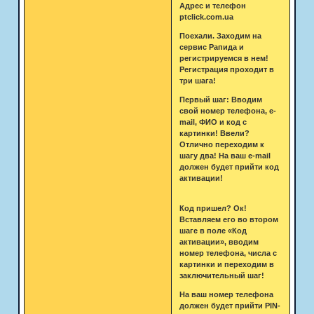
Адрес и телефон
ptclick.com.ua
Поехали. Заходим на
сервис Рапида и
регистрируемся в нем!
Регистрация проходит в
три шага!
Первый шаг: Вводим
свой номер телефона, e-
mail, ФИО и код с
картинки! Ввели?
Отлично переходим к
шагу два! На ваш e-mail
должен будет прийти код
активации!
Код пришел? Ок!
Вставляем его во втором
шаге в поле «Код
активации», вводим
номер телефона, числа с
картинки и переходим в
заключительный шаг!
На ваш номер телефона
должен будет прийти PIN-