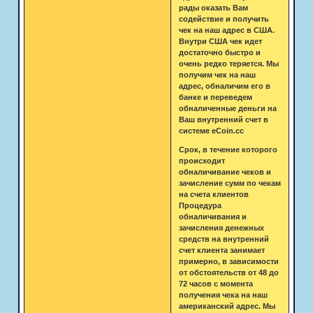
рады оказать Вам
содействие и получить
чек на наш адрес в США.
Внутри США чек идет
достаточно быстро и
очень редко теряется. Мы
получим чек на наш
адрес, обналичим его в
банке и переведем
обналиченные деньги на
Ваш внутренний счет в
системе eCoin.cc
Срок, в течение которого
происходит
обналичивание чеков и
зачисление сумм по чекам
на счета клиентов
Процедура
обналичивания и
зачисления денежных
средств на внутренний
счет клиента занимает
примерно, в зависимости
от обстоятельств от 48 до
72 часов с момента
получения чека на наш
американский адрес. Мы