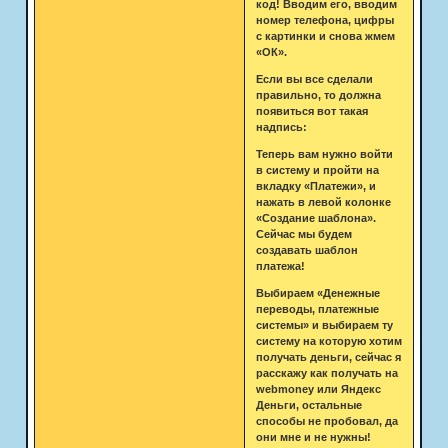
код! Вводим его, вводим
номер телефона, цифры
с картинки и снова жмем
«ОК».
Если вы все сделали
правильно, то должна
появиться вот такая
надпись:
Теперь вам нужно войти
в систему и пройти на
вкладку «Платежи», и
нажать в левой колонке
«Создание шаблона».
Сейчас мы будем
создавать шаблон
платежа!
Выбираем «Денежные
переводы, платежные
системы» и выбираем ту
систему на которую хотим
получать деньги, сейчас я
расскажу как получать на
webmoney или Яндекс
Деньги, остальные
способы не пробовал, да
они мне и не нужны!