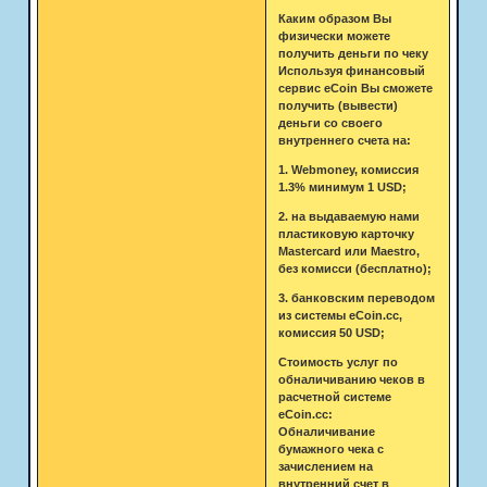
Каким образом Вы
физически можете
получить деньги по чеку
Используя финансовый
сервис eCoin Вы сможете
получить (вывести)
деньги со своего
внутреннего счета на:
1. Webmoney, комиссия
1.3% минимум 1 USD;
2. на выдаваемую нами
пластиковую карточку
Mastercard или Maestro,
без комисси (бесплатно);
3. банковским переводом
из системы eCoin.cc,
комиссия 50 USD;
Стоимость услуг по
обналичиванию чеков в
расчетной системе
eCoin.cc:
Обналичивание
бумажного чека с
зачислением на
внутренний счет в