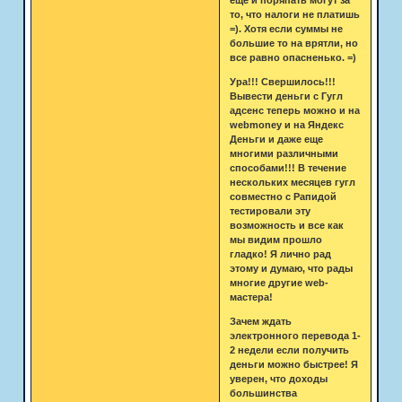
то, что налоги не платишь
=). Хотя если суммы не
большие то на врятли, но
все равно опасненько. =)
Ура!!! Свершилось!!!
Вывести деньги с Гугл
адсенс теперь можно и на
webmoney и на Яндекс
Деньги и даже еще
многими различными
способами!!! В течение
нескольких месяцев гугл
совместно с Рапидой
тестировали эту
возможность и все как
мы видим прошло
гладко! Я лично рад
этому и думаю, что рады
многие другие web-
мастера!
Зачем ждать
электронного перевода 1-
2 недели если получить
деньги можно быстрее! Я
уверен, что доходы
большинства