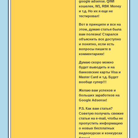
google adsense. QIWI
кошелек, W1, RBK Money
и т.д. Но их я еще не
тестировал!
Вот в принципе и все на
этом, думаю статья была
вам полезна! Старался
объяснить все доступно
и понятно, если есть
вопросы пишите в
комментариях!
Думаю скоро можно
будет выводить и на
банковские карты Visa и
Master Card и т.д. Будет
вообще супер!!!
Желаю вам успехов и
больших заработков на
Google Adsense!
P.S. Как вам статья?
Советую получать свежие
статьи на e-mail, чтобы не
пропустить информацию
о новых бесплатных
видеокурсах и конкурсах
блога!