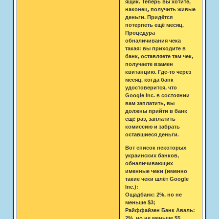
ящик. Теперь вы хотите,
наконец, получить живые
деньги. Придётся
потерпеть ещё месяц.
Процедура
обналичивания чека
такая: вы приходите в
банк, оставляете там чек,
получаете взамен
квитанцию. Где-то через
месяц, когда банк
удостоверится, что
Google Inc. в состоянии
вам заплатить, вы
должны прийти в банк
ещё раз, заплатить
комиссию и забрать
оставшиеся деньги.
Вот список некоторых
украинских банков,
обналичивающих
именные чеки (именно
такие чеки шлёт Google
Inc.):
Ощадбанк: 2%, но не
меньше $3;
Райффайзен Банк Аваль:
2%, но не меньше $5