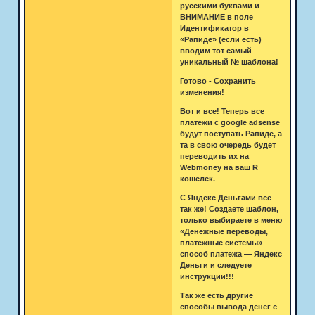
русскими буквами и
ВНИМАНИЕ в поле
Идентификатор в
«Рапиде» (если есть)
вводим тот самый
уникальный № шаблона!
Готово - Сохранить
изменения!
Вот и все! Теперь все
платежи с google adsense
будут поступать Рапиде, а
та в свою очередь будет
переводить их на
Webmoney на ваш R
кошелек.
С Яндекс Деньгами все
так же! Создаете шаблон,
только выбираете в меню
«Денежные переводы,
платежные системы»
способ платежа — Яндекс
Деньги и следуете
инструкции!!!
Так же есть другие
способы вывода денег с