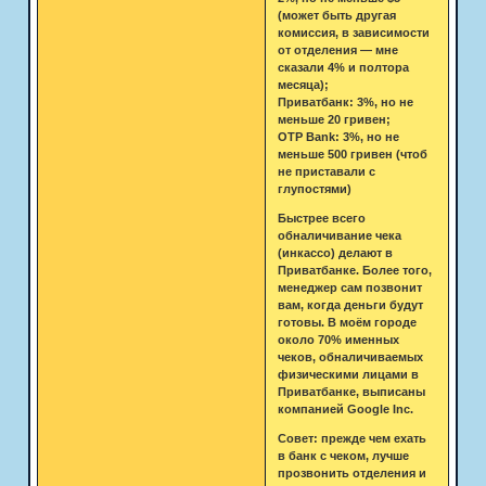
(может быть другая
комиссия, в зависимости
от отделения — мне
сказали 4% и полтора
месяца);
Приватбанк: 3%, но не
меньше 20 гривен;
OTP Bank: 3%, но не
меньше 500 гривен (чтоб
не приставали с
глупостями)
Быстрее всего
обналичивание чека
(инкассо) делают в
Приватбанке. Более того,
менеджер сам позвонит
вам, когда деньги будут
готовы. В моём городе
около 70% именных
чеков, обналичиваемых
физическими лицами в
Приватбанке, выписаны
компанией Google Inc.
Совет: прежде чем ехать
в банк с чеком, лучше
прозвонить отделения и