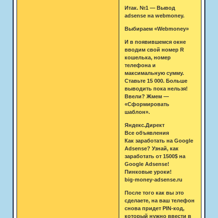
Итак. №1 — Вывод
adsense на webmoney.
Выбираем «Webmoney»
И в появившемся окне
вводим свой номер R
кошелька, номер
телефона и
максимальную сумму.
Ставьте 15 000. Больше
выводить пока нельзя!
Ввели? Жмем —
«Сформировать
шаблон».
Яндекс.Директ
Все объявления
Как заработать на Google
Adsense? Узнай, как
заработать от 1500$ на
Google Adsense!
Пинковые уроки!
big‑money‑adsense.ru
После того как вы это
сделаете, на ваш телефон
снова придет PIN-код,
который нужно ввести в