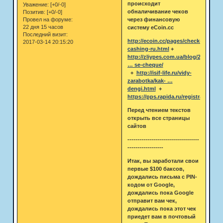
происходит
Уважение:
[+0/-0]
обналичивание чеков
Позитив:
[+0/-0]
через финансовую
Провел на форуме:
22 дня 15 часов
систему eCoin.cc
Последний визит:
http://ecoin.cc/pages/check-
2017-03-14 20:15:20
cashing-ru.html
+
http://zliypes.com.ua/blog/2007/02/2
… se-cheque/
+
http://isif-life.ru/vidy-
zarabotka/kak- …
dengi.html
+
https://pps.rapida.ru/registration/1/
Перед чтением текстов
открыть все страницы
сайтов
------------------------------------
------------------
Итак, вы заработали свои
первые $100 баксов,
дождались письма с PIN-
кодом от Google,
дождались пока Google
отправит вам чек,
дождались пока этот чек
приедет вам в почтовый