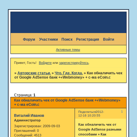
Форум
Участники
Поиск
Регистрация
Войти
Активные темы
Привет, Гость!
Войдите
или
зарегистрируйтесь
.
»
Авторские статьи.
»
Что. Где. Когда.
»
Как обналичить чек
от Google AdSense банк +«Webmoney» + с-ма eCoin.c
Страница:
1
Как обналичить чек от Google AdSense банк +«Webmoney»
+ с-ма eCoin.c
1
Поделиться
2012-
Виталий Иванов
12-16 10:20:55
Администратор
Как обналичить чек от
Зарегистрирован
: 2009-09-03
Google AdSense разными
Приглашений:
0
способами + Как
Сообщений:
4513