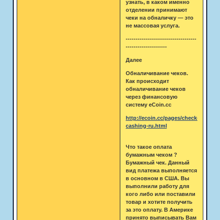
узнать, в каком именно
отделении принимают
чеки на обналичку — это
не массовая услуга.
------------------------------------
---------------------
Далее
Обналичивание чеков.
Как происходит
обналичивание чеков
через финансовую
систему eCoin.cc
http://ecoin.cc/pages/check-
cashing-ru.html
Что такое оплата
бумажным чеком ?
Бумажный чек. Данный
вид платежа выполняется
в основном в США. Вы
выполнили работу для
кого либо или поставили
товар и хотите получить
за это оплату. В Америке
принято выписывать Вам