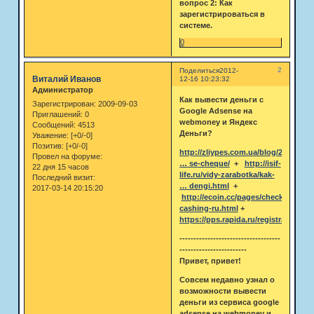
вопрос 2: Как
зарегистрироваться в
системе.
0
2
Поделиться
2012-
Виталий Иванов
12-16 10:23:32
Администратор
Как вывести деньги с
Зарегистрирован
: 2009-09-03
Google Adsense на
Приглашений:
0
webmoney и Яндекс
Сообщений:
4513
Деньги?
Уважение:
[+0/-0]
Позитив:
[+0/-0]
http://zliypes.com.ua/blog/2007/02/2
Провел на форуме:
… se-cheque/
+
http://isif-
22 дня 15 часов
life.ru/vidy-zarabotka/kak-
Последний визит:
… dengi.html
+
2017-03-14 20:15:20
http://ecoin.cc/pages/check-
cashing-ru.html
+
https://pps.rapida.ru/registration/1/
------------------------------------
------------------------
Привет, привет!
Совсем недавно узнал о
возможности вывести
деньги из сервиса google
adsense на webmoney и