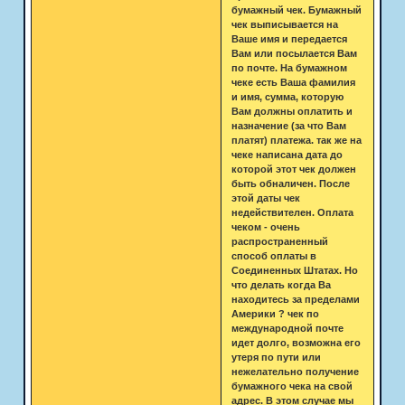
бумажный чек. Бумажный
чек выписывается на
Ваше имя и передается
Вам или посылается Вам
по почте. На бумажном
чеке есть Ваша фамилия
и имя, сумма, которую
Вам должны оплатить и
назначение (за что Вам
платят) платежа. так же на
чеке написана дата до
которой этот чек должен
быть обналичен. После
этой даты чек
недействителен. Оплата
чеком - очень
распространенный
способ оплаты в
Соединенных Штатах. Но
что делать когда Ва
находитесь за пределами
Америки ? чек по
международной почте
идет долго, возможна его
утеря по пути или
нежелательно получение
бумажного чека на свой
адрес. В этом случае мы