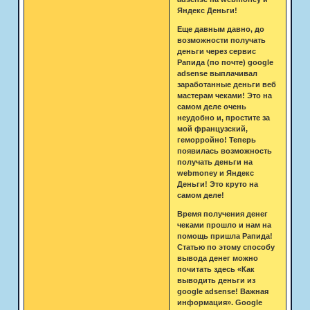
Яндекс Деньги!
Еще давным давно, до
возможности получать
деньги через сервис
Рапида (по почте) google
adsense выплачивал
заработанные деньги веб
мастерам чеками! Это на
самом деле очень
неудобно и, простите за
мой французский,
геморройно! Теперь
появилась возможность
получать деньги на
webmoney и Яндекс
Деньги! Это круто на
самом деле!
Время получения денег
чеками прошло и нам на
помощь пришла Рапида!
Статью по этому способу
вывода денег можно
почитать здесь «Как
выводить деньги из
google adsense! Важная
информация». Google