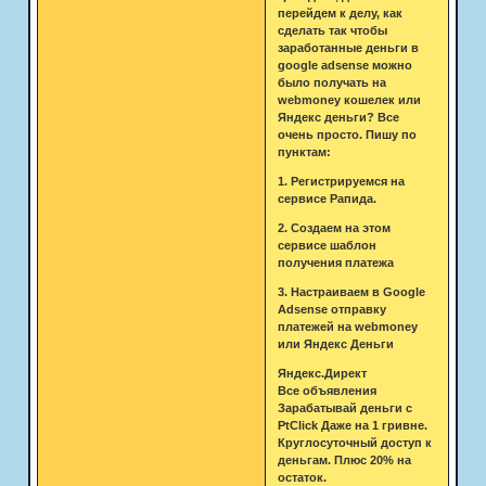
перейдем к делу, как
сделать так чтобы
заработанные деньги в
google adsense можно
было получать на
webmoney кошелек или
Яндекс деньги? Все
очень просто. Пишу по
пунктам:
1. Регистрируемся на
сервисе Рапида.
2. Создаем на этом
сервисе шаблон
получения платежа
3. Настраиваем в Google
Adsense отправку
платежей на webmoney
или Яндекс Деньги
Яндекс.Директ
Все объявления
Зарабатывай деньги с
PtClick Даже на 1 гривне.
Круглосуточный доступ к
деньгам. Плюс 20% на
остаток.