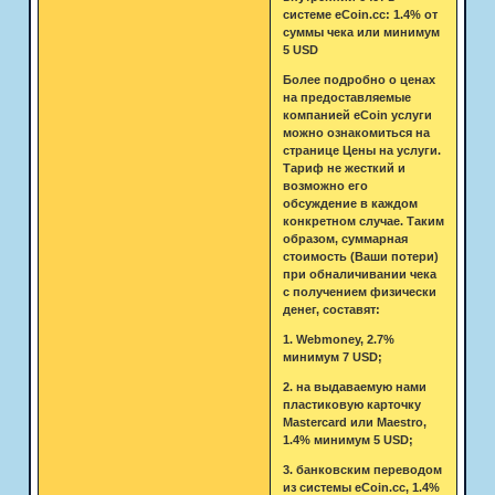
системе eCoin.cc: 1.4% от
суммы чека или минимум
5 USD
Более подробно о ценах
на предоставляемые
компанией eCoin услуги
можно ознакомиться на
странице Цены на услуги.
Тариф не жесткий и
возможно его
обсуждение в каждом
конкретном случае. Таким
образом, суммарная
стоимость (Ваши потери)
при обналичивании чека
с получением физически
денег, составят:
1. Webmoney, 2.7%
минимум 7 USD;
2. на выдаваемую нами
пластиковую карточку
Mastercard или Maestro,
1.4% минимум 5 USD;
3. банковским переводом
из системы eCoin.cc, 1.4%