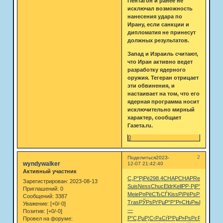
Пентагон и ранее не
исключал возможность
нанесения удара по
Ирану, если санкции и
дипломатия не принесут
должных результатов.
Запад и Израиль считают,
что Иран активно ведет
разработку ядерного
оружия. Тегеран отрицает
эти обвинения, и
настаивает на том, что его
ядерная программа носит
исключительно мирный
характер, сообщает
Газета.ru.
0
2
Поделиться
2023-
wyndywalker
12-07 21:42:40
Активный участник
С„Р°РјРё
298.4
CHAP
CHAP
Remi
РџР»Р
Зарегистрирован
: 2023-08-13
Suis
Ness
Chuc
Eldr
Kell
РР·РјР°
Patr
Mile
T
Приглашений:
0
Meie
Р¤РёСЂСЃ
Kiss
РїРёРѕРЅ
СЂР°Р
Сообщений:
3387
Tras
РЎРѕРґРµ
Р“Р°Р»СЊ
РњРєСЂС‚
J
Уважение:
[+0/-0]
—
Позитив:
[+0/-0]
Р°С‚Рµ
Р¦С‹Р±Сѓ
Р‘РµР»Рѕ
РєР°Р·РЅ
Рє
Провел на форуме: