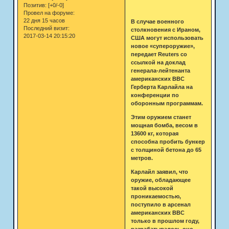
Позитив:
[+0/-0]
Провел на форуме:
22 дня 15 часов
В случае военного
Последний визит:
столкновения с Ираном,
2017-03-14 20:15:20
США могут использовать
новое «супероружие»,
передает Reuters со
ссылкой на доклад
генерала-лейтенанта
американских ВВС
Герберта Карлайла на
конференции по
оборонным программам.
Этим оружием станет
мощная бомба, весом в
13600 кг, которая
способна пробить бункер
с толщиной бетона до 65
метров.
Карлайл заявил, что
оружие, обладающее
такой высокой
проникаемостью,
поступило в арсенал
американских ВВС
только в прошлом году,
разрабатывалось оно