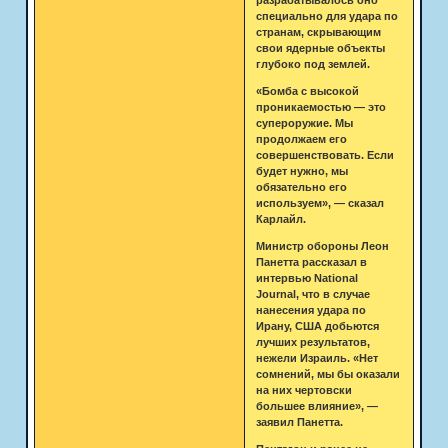
специально для удара по
странам, скрывающим
свои ядерные объекты
глубоко под землей.
«Бомба с высокой
проникаемостью — это
супероружие. Мы
продолжаем его
совершенствовать. Если
будет нужно, мы
обязательно его
используем», — сказал
Карлайл.
Министр обороны Леон
Панетта рассказал в
интервью National
Journal, что в случае
нанесения удара по
Ирану, США добьются
лучших результатов,
нежели Израиль. «Нет
сомнений, мы бы оказали
на них чертовски
большее влияние», —
заявил Панетта.