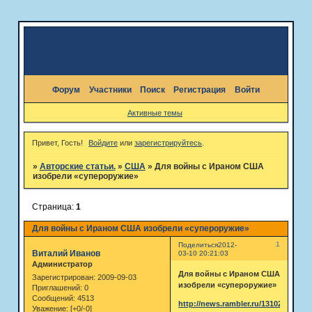
Форум
Участники
Поиск
Регистрация
Войти
Активные темы
Привет, Гость!
Войдите
или
зарегистрируйтесь
.
»
Авторские статьи.
»
США
»
Для войны с Ираном США
изобрели «супероружие»
Страница:
1
Для войны с Ираном США изобрели «супероружие»
1
Поделиться
2012-
Виталий Иванов
03-10 20:21:03
Администратор
Для войны с Ираном США
Зарегистрирован
: 2009-09-03
изобрели «супероружие»
Приглашений:
0
Сообщений:
4513
http://news.rambler.ru/13102854/
Уважение:
[+0/-0]