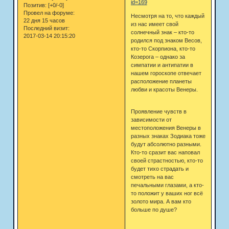
id=169
Позитив:
[+0/-0]
Провел на форуме:
Несмотря на то, что каждый
22 дня 15 часов
из нас имеет свой
Последний визит:
солнечный знак – кто-то
2017-03-14 20:15:20
родился под знаком Весов,
кто-то Скорпиона, кто-то
Козерога – однако за
симпатии и антипатии в
нашем гороскопе отвечает
расположение планеты
любви и красоты Венеры.
Проявление чувств в
зависимости от
местоположения Венеры в
разных знаках Зодиака тоже
будут абсолютно разными.
Кто-то сразит вас наповал
своей страстностью, кто-то
будет тихо страдать и
смотреть на вас
печальными глазами, а кто-
то положит у ваших ног всё
золото мира. А вам кто
больше по душе?