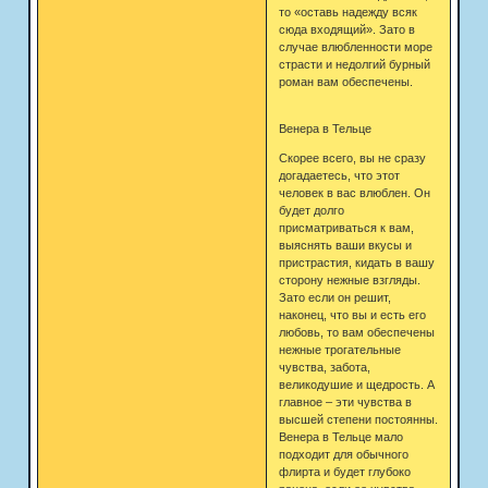
то «оставь надежду всяк
сюда входящий». Зато в
случае влюбленности море
страсти и недолгий бурный
роман вам обеспечены.
Венера в Тельце
Скорее всего, вы не сразу
догадаетесь, что этот
человек в вас влюблен. Он
будет долго
присматриваться к вам,
выяснять ваши вкусы и
пристрастия, кидать в вашу
сторону нежные взгляды.
Зато если он решит,
наконец, что вы и есть его
любовь, то вам обеспечены
нежные трогательные
чувства, забота,
великодушие и щедрость. А
главное – эти чувства в
высшей степени постоянны.
Венера в Тельце мало
подходит для обычного
флирта и будет глубоко