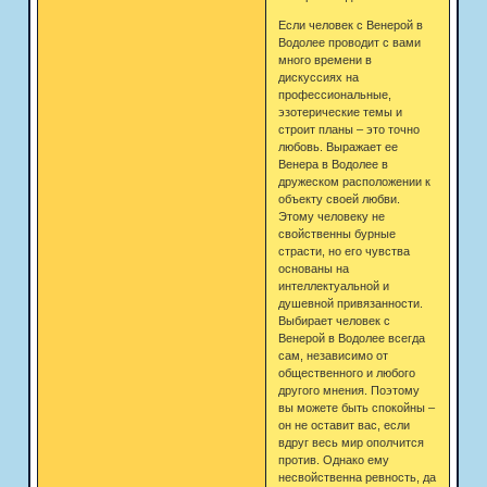
Если человек с Венерой в
Водолее проводит с вами
много времени в
дискуссиях на
профессиональные,
эзотерические темы и
строит планы – это точно
любовь. Выражает ее
Венера в Водолее в
дружеском расположении к
объекту своей любви.
Этому человеку не
свойственны бурные
страсти, но его чувства
основаны на
интеллектуальной и
душевной привязанности.
Выбирает человек с
Венерой в Водолее всегда
сам, независимо от
общественного и любого
другого мнения. Поэтому
вы можете быть спокойны –
он не оставит вас, если
вдруг весь мир ополчится
против. Однако ему
несвойственна ревность, да