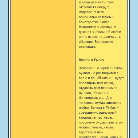
и ваша ревность тоже
оттолкнет Венеру в
Водолее. У него
оригинальные вкусы и
пристрастия, часто
множество знакомых, и
даже из-за большой любви
он не станет ограничивать
общение. Бесполезно
ревновать.
Венера в Рыбах
Человек с Венерой в Рыбах
буквально растворится в
вас и в вашей жизни – будет
посвящать вам стихи,
отдавать вам все самое
лучшее, обожать и
боготворить вас. Для
человека, нуждающегося в
любви, Венера в Рыбах –
совершенно идеальный
кандидат в партнеры,
поскольку он даст вам этой
любви столько, что вы
вдосталь в ней
накупаетесь, если, конечно,