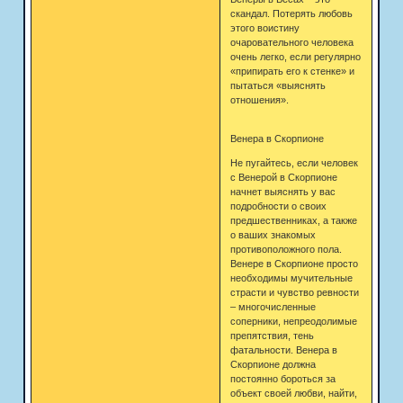
скандал. Потерять любовь
этого воистину
очаровательного человека
очень легко, если регулярно
«припирать его к стенке» и
пытаться «выяснять
отношения».
Венера в Скорпионе
Не пугайтесь, если человек
с Венерой в Скорпионе
начнет выяснять у вас
подробности о своих
предшественниках, а также
о ваших знакомых
противоположного пола.
Венере в Скорпионе просто
необходимы мучительные
страсти и чувство ревности
– многочисленные
соперники, непреодолимые
препятствия, тень
фатальности. Венера в
Скорпионе должна
постоянно бороться за
объект своей любви, найти,