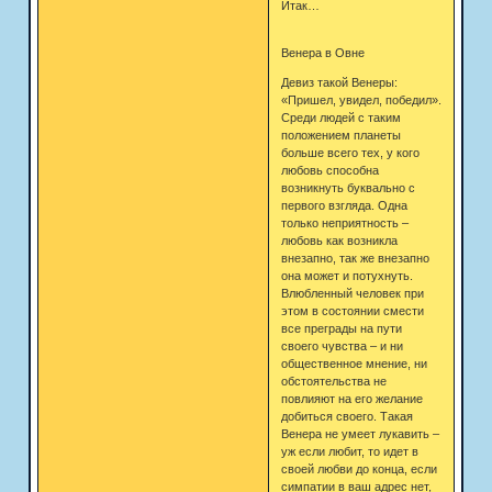
Итак…
Венера в Овне
Девиз такой Венеры:
«Пришел, увидел, победил».
Среди людей с таким
положением планеты
больше всего тех, у кого
любовь способна
возникнуть буквально с
первого взгляда. Одна
только неприятность –
любовь как возникла
внезапно, так же внезапно
она может и потухнуть.
Влюбленный человек при
этом в состоянии смести
все преграды на пути
своего чувства – и ни
общественное мнение, ни
обстоятельства не
повлияют на его желание
добиться своего. Такая
Венера не умеет лукавить –
уж если любит, то идет в
своей любви до конца, если
симпатии в ваш адрес нет,