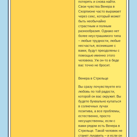
потерять и снова найти.
Свои чувства Венера в
Скорпионе часто выражает
через секс, который может
быть необычайно
страстным и полным
разнообразия. Однако нет
более неустрашимого типа
– любые трудности, любые
несчастья, возникшие с
вами, будут преодолены с
помощью именно этого
человека. Уж он-то в беде
вас точно не бросит.
Венера в Стрельце
Вы сразу почувствуете его
любовь по той радости,
которой он вас окружит. Вы
будете буквально купаться
в солнечных лучах
позитива, а все проблемы,
естественно, просто
несущественны, если с
вами рядом есть Венера в
Стрельце. Такой человек не
станет лукавить – и если он