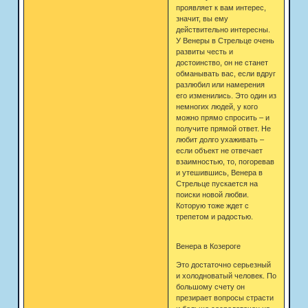
проявляет к вам интерес,
значит, вы ему
действительно интересны.
У Венеры в Стрельце очень
развиты честь и
достоинство, он не станет
обманывать вас, если вдруг
разлюбил или намерения
его изменились. Это один из
немногих людей, у кого
можно прямо спросить – и
получите прямой ответ. Не
любит долго ухаживать –
если объект не отвечает
взаимностью, то, погоревав
и утешившись, Венера в
Стрельце пускается на
поиски новой любви.
Которую тоже ждет с
трепетом и радостью.
Венера в Козероге
Это достаточно серьезный
и холодноватый человек. По
большому счету он
презирает вопросы страсти