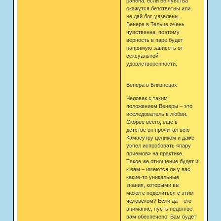
ранена, если ее чувства
окажутся безответны или,
не дай бог, уязвлены.
Венера в Тельце очень
чувственна, поэтому
верность в паре будет
напрямую зависеть от
сексуальной
удовлетворенности.
Венера в Близнецах
Человек с таким
положением Венеры – это
исследователь в любви.
Скорее всего, еще в
детстве он прочитал всю
Камасутру целиком и даже
успел испробовать «пару
приемов» на практике.
Такое же отношение будет и
к вам – имеются ли у вас
какие-то уникальные
знания, которыми вы
можете поделиться с этим
человеком? Если да – его
внимание, пусть недолгое,
вам обеспечено. Вам будет