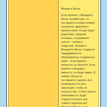
Венера в Весах
Если человек с Венерой в
Весах полюбил вас, то
постарается всеми силами
сохранять гармонию в
вашем союзе. Ссоры будут
недолгими, общение
учтивым, а выражение
чувств – легким и
открытым. Человек с
Венерой в Весах старается
придерживаться
общепринятых социальных
норм – если принято
жениться, он женится. Если
принято соблюдать
верность, он будет верен. В
любом случае он
постарается сделать все
возможное и от него
зависящее, чтобы не
огорчать вас. Станет искать
компромиссы, будет
стараться понять вас.
Самое страшное для
Венеры в Весах – это