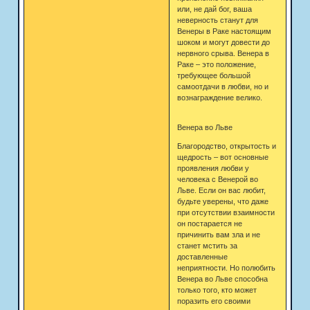
или, не дай бог, ваша
неверность станут для
Венеры в Раке настоящим
шоком и могут довести до
нервного срыва. Венера в
Раке – это положение,
требующее большой
самоотдачи в любви, но и
вознаграждение велико.
Венера во Льве
Благородство, открытость и
щедрость – вот основные
проявления любви у
человека с Венерой во
Льве. Если он вас любит,
будьте уверены, что даже
при отсутствии взаимности
он постарается не
причинить вам зла и не
станет мстить за
доставленные
неприятности. Но полюбить
Венера во Льве способна
только того, кто может
поразить его своими