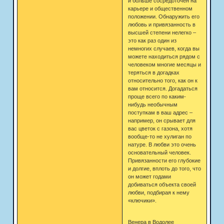
и больше сосредоточен на
карьере и общественном
положении. Обнаружить его
любовь и привязанность в
высшей степени нелегко –
это как раз один из
немногих случаев, когда вы
можете находиться рядом с
человеком многие месяцы и
теряться в догадках
относительно того, как он к
вам относится. Догадаться
проще всего по каким-
нибудь необычным
поступкам в ваш адрес –
например, он срывает для
вас цветок с газона, хотя
вообще-то не хулиган по
натуре. В любви это очень
основательный человек.
Привязанности его глубокие
и долгие, вплоть до того, что
он может годами
добиваться объекта своей
любви, подбирая к нему
«ключики».
Венера в Водолее