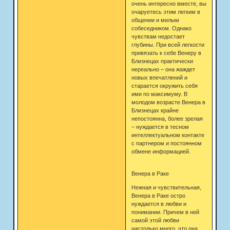
очень интересно вместе, вы
очаруетесь этим легким в
общении и милым
собеседником. Однако
чувствам недостает
глубины. При всей легкости
привязать к себе Венеру в
Близнецах практически
нереально – она жаждет
новых впечатлений и
старается окружить себя
ими по максимуму. В
молодом возрасте Венера в
Близнецах крайне
непостоянна, более зрелая
– нуждается в тесном
интеллектуальном контакте
с партнером и постоянном
обмене информацией.
Венера в Раке
Нежная и чувствительная,
Венера в Раке остро
нуждается в любви и
понимании. Причем в ней
самой этой любви
настолько много, что она