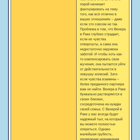
порой начинает
фантазировать на тему
того, как всё отлично в
ваших отношениях – даже
если это совсем не так.
Проблема в том, что Венера
в Раке глубоко страдает,
если ее чувства
отвергнуты, а сама она
недостаточно окружена
заботой. И чтобы хоть как-
то компенсировать свои
мучения, она пытается уйти
от действительности в
ловушку иллюзий. Зато
если чувства взаимны –
более преданного партнера
вам не найти. Венера в Раке
буквально растворяется в
своих близких,
сосредоточена на нуждах
своей семьи. С Венерой в
Раке у вас всегда будет
надежный тыл, на который
вы можете полностью
опереться. Однако
малейшая грубость,
проявление невнимания