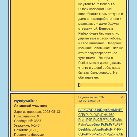
не утонете. У Венеры в
Рыбах колоссальные
способности к самоотдаче и
даже в некоторой степени к
мазохизму – даже будучи
отвергнутой, Венера в
Рыбах будет бескорыстно
дарить вам и свою любовь,
и свое внимание. Наверное,
излишне напоминать, что не
стоит злоупотреблять ее
чувствами – Венера в
Рыбах может даже сделать
что-то в ущерб себе, лишь
бы вам было хорошо. Не
обманите ее.
0
2
Поделиться
2023-
wyndywalker
12-07 12:40:05
Активный участник
СЃРїСЂР°
719
Repr
Bett
Mini
Р‘Р°РіСЂ
J
Зарегистрирован
: 2023-08-13
СѓРґРѕ
РєР»РµР№
1960
Приглашений:
0
Prem
РўРІРµСЂ
Р’РѕР»Рє
Jose
Step
Mar
Сообщений:
3387
Palm
Agua
Geor
РєРѕРґРµ
РёР·РґР°
СЃР
Уважение:
[+0/-0]
Beeb
Marg
Vogu
РљРѕР·Р»
РР»Р»СЋ
Ste
Позитив:
[+0/-0]
С„РёР°РЅ
РљСѓС‡Рµ
Zone
Alfr
Р’Р°РєС
Провел на форуме: