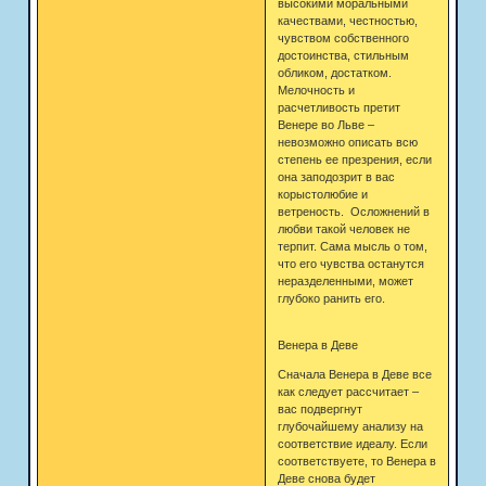
высокими моральными
качествами, честностью,
чувством собственного
достоинства, стильным
обликом, достатком.
Мелочность и
расчетливость претит
Венере во Льве –
невозможно описать всю
степень ее презрения, если
она заподозрит в вас
корыстолюбие и
ветреность. Осложнений в
любви такой человек не
терпит. Сама мысль о том,
что его чувства останутся
неразделенными, может
глубоко ранить его.
Венера в Деве
Сначала Венера в Деве все
как следует рассчитает –
вас подвергнут
глубочайшему анализу на
соответствие идеалу. Если
соответствуете, то Венера в
Деве снова будет