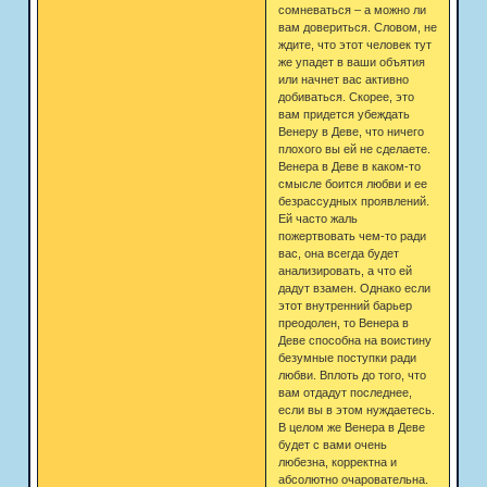
сомневаться – а можно ли
вам довериться. Словом, не
ждите, что этот человек тут
же упадет в ваши объятия
или начнет вас активно
добиваться. Скорее, это
вам придется убеждать
Венеру в Деве, что ничего
плохого вы ей не сделаете.
Венера в Деве в каком-то
смысле боится любви и ее
безрассудных проявлений.
Ей часто жаль
пожертвовать чем-то ради
вас, она всегда будет
анализировать, а что ей
дадут взамен. Однако если
этот внутренний барьер
преодолен, то Венера в
Деве способна на воистину
безумные поступки ради
любви. Вплоть до того, что
вам отдадут последнее,
если вы в этом нуждаетесь.
В целом же Венера в Деве
будет с вами очень
любезна, корректна и
абсолютно очаровательна.