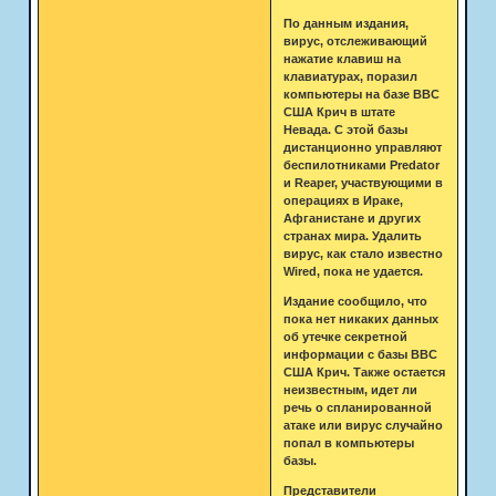
По данным издания,
вирус, отслеживающий
нажатие клавиш на
клавиатурах, поразил
компьютеры на базе ВВС
США Крич в штате
Невада. С этой базы
дистанционно управляют
беспилотниками Predator
и Reaper, участвующими в
операциях в Ираке,
Афганистане и других
странах мира. Удалить
вирус, как стало известно
Wired, пока не удается.
Издание сообщило, что
пока нет никаких данных
об утечке секретной
информации с базы ВВС
США Крич. Также остается
неизвестным, идет ли
речь о спланированной
атаке или вирус случайно
попал в компьютеры
базы.
Представители