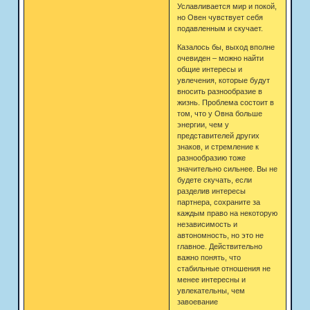
Уславливается мир и покой,
но Овен чувствует себя
подавленным и скучает.
Казалось бы, выход вполне
очевиден – можно найти
общие интересы и
увлечения, которые будут
вносить разнообразие в
жизнь. Проблема состоит в
том, что у Овна больше
энергии, чем у
представителей других
знаков, и стремление к
разнообразию тоже
значительно сильнее. Вы не
будете скучать, если
разделив интересы
партнера, сохраните за
каждым право на некоторую
независимость и
автономность, но это не
главное. Действительно
важно понять, что
стабильные отношения не
менее интересны и
увлекательны, чем
завоевание