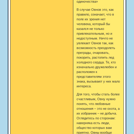
одиночества»
В случае Овнов это, как
правило, означает, что в
поле их зрения нет
человека, который бы
казался не только
привлекательным, но и
недоступным. Ничто не
увлекает Овнов так, как
возможность преодолеть
преграды, очаровать,
покорить, растопить лед
холодного сердца. Те, кто
изначально дружелюбен и
расположен к
представителям этого
знака, вызывают у них мало
интереса.
Для того, чтобы стать более
счастливым, Овну нужно
понять, что любовные
отношения – это не охота, а
их избранник – не добыча.
Оглядитесь по сторонам:
наверняка есть люди,
общество которых вам
приятно. Овны вообще