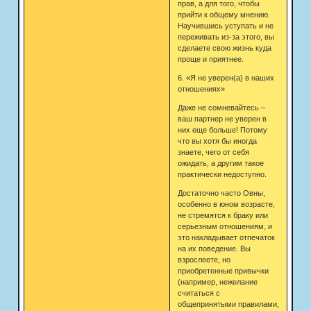
прав, а для того, чтобы
прийти к общему мнению.
Научившись уступать и не
переживать из-за этого, вы
сделаете свою жизнь куда
проще и приятнее.
6. «Я не уверен(а) в наших
отношениях»
Даже не сомневайтесь –
ваш партнер не уверен в
них еще больше! Потому
что вы хотя бы иногда
знаете, чего от себя
ожидать, а другим такое
практически недоступно.
Достаточно часто Овны,
особенно в юном возрасте,
не стремятся к браку или
серьезным отношениям, и
это накладывает отпечаток
на их поведение. Вы
взрослеете, но
приобретенные привычки
(например, нежелание
считаться с
общепринятыми правилами,