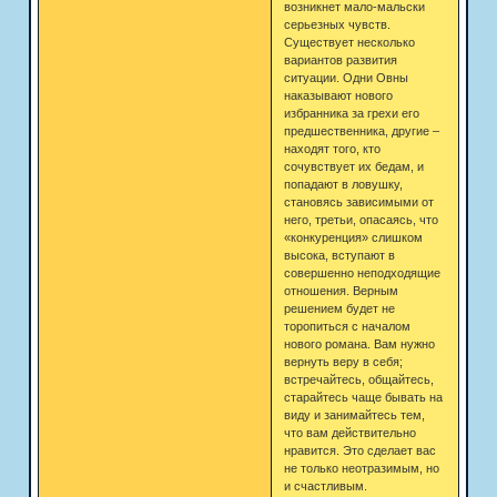
возникнет мало-мальски
серьезных чувств.
Существует несколько
вариантов развития
ситуации. Одни Овны
наказывают нового
избранника за грехи его
предшественника, другие –
находят того, кто
сочувствует их бедам, и
попадают в ловушку,
становясь зависимыми от
него, третьи, опасаясь, что
«конкуренция» слишком
высока, вступают в
совершенно неподходящие
отношения. Верным
решением будет не
торопиться с началом
нового романа. Вам нужно
вернуть веру в себя;
встречайтесь, общайтесь,
старайтесь чаще бывать на
виду и занимайтесь тем,
что вам действительно
нравится. Это сделает вас
не только неотразимым, но
и счастливым.