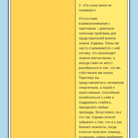
2. «Он (она) меня не
понимает»
Отсутствие
взаимопонимания с
партнером – довольно
типичная проблема для
представителей многих
знаков Зодиака. Овны же
часто сталкиваются с ней
потому, что производят
ложное впечатление, а
иногда сами не могут
разобраться в том, что же,
собственно им нужно.
Партнеру вы
представляетесь человеком
энергичным, а порой и
агрессивным; способным
позаботиться о себе и
поддержать слабого,
преодолеть любые
преграды. Безусловно, все
это так. Однако нельзя
забывать о том, что и у вас
бывают моменты, когда
хочется получить помощь,
услышать слова одобрения,