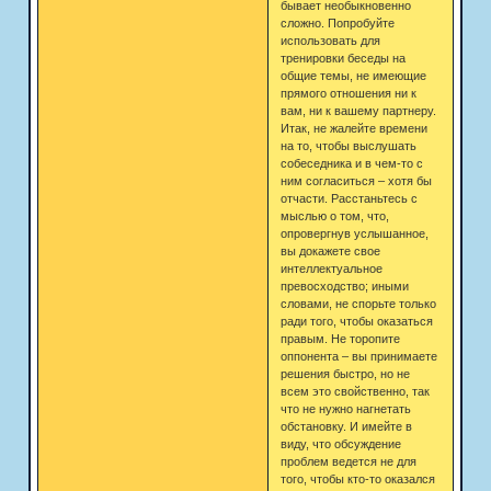
бывает необыкновенно
сложно. Попробуйте
использовать для
тренировки беседы на
общие темы, не имеющие
прямого отношения ни к
вам, ни к вашему партнеру.
Итак, не жалейте времени
на то, чтобы выслушать
собеседника и в чем-то с
ним согласиться – хотя бы
отчасти. Расстаньтесь с
мыслью о том, что,
опровергнув услышанное,
вы докажете свое
интеллектуальное
превосходство; иными
словами, не спорьте только
ради того, чтобы оказаться
правым. Не торопите
оппонента – вы принимаете
решения быстро, но не
всем это свойственно, так
что не нужно нагнетать
обстановку. И имейте в
виду, что обсуждение
проблем ведется не для
того, чтобы кто-то оказался