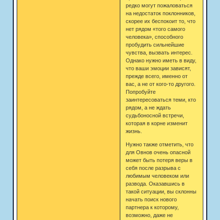
редко могут пожаловаться
на недостаток поклонников,
скорее их беспокоит то, что
нет рядом «того самого
человека», способного
пробудить сильнейшие
чувства, вызвать интерес.
Однако нужно иметь в виду,
что ваши эмоции зависят,
прежде всего, именно от
вас, а не от кого-то другого.
Попробуйте
заинтересоваться теми, кто
рядом, а не ждать
судьбоносной встречи,
которая в корне изменит
жизнь.
Нужно также отметить, что
для Овнов очень опасной
может быть потеря веры в
себя после разрыва с
любимым человеком или
развода. Оказавшись в
такой ситуации, вы склонны
начать поиск нового
партнера к которому,
возможно, даже не