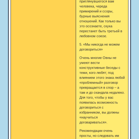
приглянувшегося вам
человека, череда
примирений и ссоры,
бурные выяснения
отношений. Как только вы
это осознаете, скука
перестанет быть третьей в
любовном союзе.
5. «Мы никогда не можем
договориться»
Очень многие Овны не
умеют вести
конструктивные беседы с
теми, кого любят; под
влиянием этого знака любой
«проблемный» разговор
превращается в спор – а
там и до скандала недалеко.
Для того, чтобы у вас
появилась возможность
договориться с
избранником, вы должны
«научиться
договариваться».
Рекомендации очень
просты, но следовать им