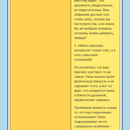
или «так надо» - это
аргументы убедительные,
но недостаточные. Ваш
избранник достоин того,
чтобы знать, почему вы
поступаете так, а не иначе.
Вы же выбрали человека,
которому можно доверять,
правда?
3. «Моего партнера
интересует только секс, а я
хочу серьезных
отношений»
Не исключено, что ваш
партнер чувствует то же
самое. Овны высоко ценят
физическую близость и не
скрывают этого, а вот тот
факт, что нуждаются также
в близости душевной,
предпочитают скрывать.
Проблемой является скорее
то, что под «серьезными
отношениями» Овны
подразумевают нечто
совершенно особенное –