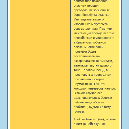
совместное покорение
опасных вершин,
преодоление жизненных
бурь, борьбу за счастье.
Увы, идеалы вашего
избранника могут быть
совсем другими. Партнер,
мечтающий прежде всего о
спокойствии и уверенности
в браке или любовном
союзе, многие ваши
поступки будет
воспринимать как
экстравагантные выходки,
авантюры, шутки дурного
тона – словом, вещи, в
пресловутых «серьезных
отношениях» скорее
неуместные. Так что
конфликт интересов налицо.
В таком случае без
разъяснительных бесед и
работы над собой не
обойтись, будьте к этому
готовы.
4. «Я люблю его (ее), но мне
с ним (с ней) скучно»