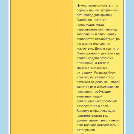
Нужно также признать, что
порой у вашего избранника
есть повод для критики.
Особенно часто это
происходит, когда
«завоевательный» период
завершен и в отношениях
воцаряется спокойствие, но
и в других случаях не
исключено. Дело в том, что
Овен активен и деятелен на
ранней стадии развития
отношений, а также в
трудных, кризисных
ситуациях. Когда же буря
стихает, вы становитесь
похожим на ребенка – порой
капризным и избалованным,
постоянно требующим
внимания, порой
совершенно неспособным
позаботиться о себе.
Вашему избраннику куда
приятнее видеть вас
другим: ярким, энергичным,
блистающим интеллектом и
остроумием,