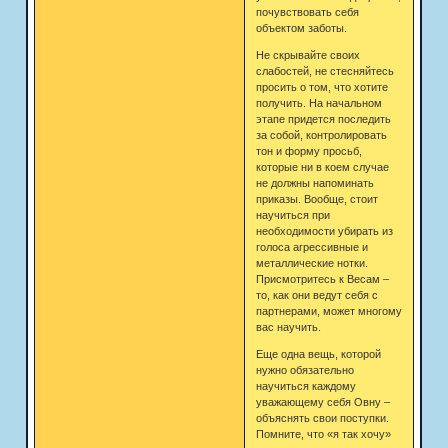
почувствовать себя
объектом заботы.
Не скрывайте своих
слабостей, не стесняйтесь
просить о том, что хотите
получить. На начальном
этапе придется последить
за собой, контролировать
тон и форму просьб,
которые ни в коем случае
не должны напоминать
приказы. Вообще, стоит
научиться при
необходимости убирать из
голоса агрессивные и
металлические нотки.
Присмотритесь к Весам –
то, как они ведут себя с
партнерами, может многому
вас научить.
Еще одна вещь, которой
нужно обязательно
научиться каждому
уважающему себя Овну –
объяснять свои поступки.
Помните, что «я так хочу»