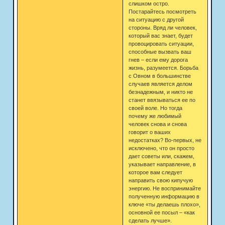
слишком остро.
Постарайтесь посмотреть
на ситуацию с другой
стороны. Вряд ли человек,
который вас знает, будет
провоцировать ситуации,
способные вызвать ваш
гнев – если ему дорога
жизнь, разумеется. Борьба
с Овном в большинстве
случаев является делом
безнадежным, и никто не
станет ввязываться ее по
своей воле. Но тогда
почему же любимый
человек снова и снова
говорит о ваших
недостатках? Во-первых, не
исключено, что он просто
дает советы или, скажем,
указывает направление, в
которое вам следует
направить свою кипучую
энергию. Не воспринимайте
полученную информацию в
ключе «ты делаешь плохо»,
основной ее посыл – «как
сделать лучше».