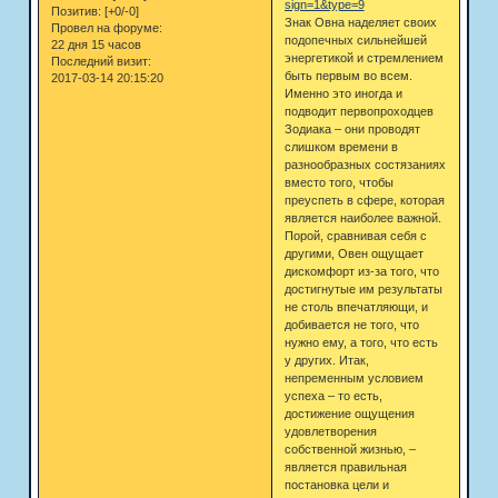
sign=1&type=9
Позитив:
[+0/-0]
Знак Овна наделяет своих
Провел на форуме:
подопечных сильнейшей
22 дня 15 часов
энергетикой и стремлением
Последний визит:
быть первым во всем.
2017-03-14 20:15:20
Именно это иногда и
подводит первопроходцев
Зодиака – они проводят
слишком времени в
разнообразных состязаниях
вместо того, чтобы
преуспеть в сфере, которая
является наиболее важной.
Порой, сравнивая себя с
другими, Овен ощущает
дискомфорт из-за того, что
достигнутые им результаты
не столь впечатляющи, и
добивается не того, что
нужно ему, а того, что есть
у других. Итак,
непременным условием
успеха – то есть,
достижение ощущения
удовлетворения
собственной жизнью, –
является правильная
постановка цели и