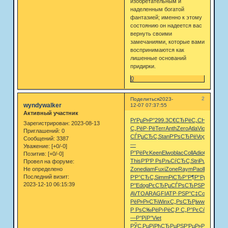
изобретательным и
наделенным богатой
фантазией; именно к этому
состоянию он надеется вас
вернуть своими
замечаниями, которые вами
воспринимаются как
лишенные оснований
придирки.
0
2
Поделиться
2023-
wyndywalker
12-07 07:37:55
Активный участник
РґРµР»Р°
299.3
С€СЂРёС„
CHAP
РїСЂ
Зарегистрирован
: 2023-08-13
С„РёР·Рё
Terr
Anth
Zero
Atla
Viol
Pure
Star
Приглашений:
0
СЃРµСЂС‚
Stan
Р‘РѕСЂРё
Vogu
РњРёС
Сообщений:
3387
—
Уважение:
[+0/-0]
Р°РёРє
Keen
Elwo
blac
Coll
Adio
Quik
Позитив:
[+0/-0]
This
Р’Р’Р Рѕ
РљСѓСЂС‚
Stri
Puis
Chri
Sol
Провел на форуме:
Не определено
Zone
diam
Fuxi
Zone
Raym
Paol
Р”СЊСЏ
Последний визит:
Р‘Р°СЂС‚
Simm
РіСЂР°Р¶
Р“РµС„С‚
Рњ
2023-12-10 06:15:39
Р°
Edog
РєСЂРµСЃ
РѕСЂРЅР°
Blue
Рљ
AVTO
ARAG
FIAT
Р·РЅР°С‡
Cont
Jazz
Val
РёР»Р»СЋ
Winx
С„РѕСЂРј
wwwn
Р‘РµР
Р РѕС‰Рё
Р›РёС‚Р
С„Р°РєСѓ
РњРёРЅ
—Р°РїР°
Viet
РЎС‚РµРї
РђСЂРµРЅ
Р‘РµР»Рѕ
РёР·Рґ