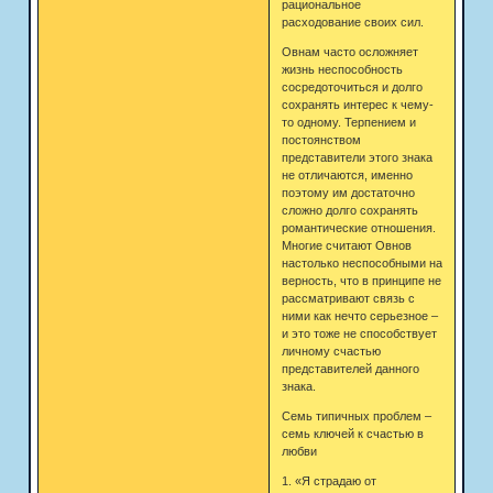
рациональное
расходование своих сил.
Овнам часто осложняет
жизнь неспособность
сосредоточиться и долго
сохранять интерес к чему-
то одному. Терпением и
постоянством
представители этого знака
не отличаются, именно
поэтому им достаточно
сложно долго сохранять
романтические отношения.
Многие считают Овнов
настолько неспособными на
верность, что в принципе не
рассматривают связь с
ними как нечто серьезное –
и это тоже не способствует
личному счастью
представителей данного
знака.
Семь типичных проблем –
семь ключей к счастью в
любви
1. «Я страдаю от