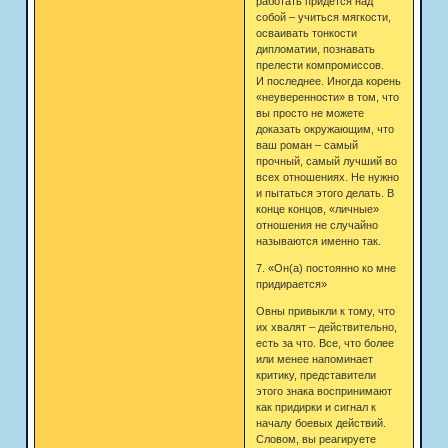
работать придется над
собой – учиться мягкости,
осваивать тонкости
дипломатии, познавать
прелести компромиссов.
И последнее. Иногда корень
«неуверенности» в том, что
вы просто не можете
доказать окружающим, что
ваш роман – самый
прочный, самый лучший во
всех отношениях. Не нужно
и пытаться этого делать. В
конце концов, «личные»
отношения не случайно
называются именно так.
7. «Он(а) постоянно ко мне
придирается»
Овны привыкли к тому, что
их хвалят – действительно,
есть за что. Все, что более
или менее напоминает
критику, представители
этого знака воспринимают
как придирки и сигнал к
началу боевых действий.
Словом, вы реагируете