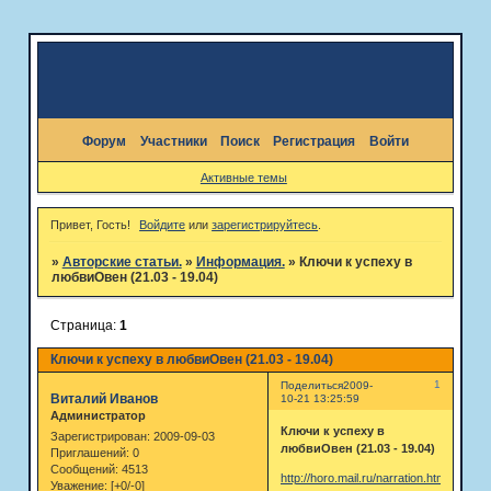
Форум
Участники
Поиск
Регистрация
Войти
Активные темы
Привет, Гость!
Войдите
или
зарегистрируйтесь
.
»
Авторские статьи.
»
Информация.
»
Ключи к успеху в
любвиОвен (21.03 - 19.04)
Страница:
1
Ключи к успеху в любвиОвен (21.03 - 19.04)
1
Поделиться
2009-
Виталий Иванов
10-21 13:25:59
Администратор
Ключи к успеху в
Зарегистрирован
: 2009-09-03
любвиОвен (21.03 - 19.04)
Приглашений:
0
Сообщений:
4513
http://horo.mail.ru/narration.html?
Уважение:
[+0/-0]