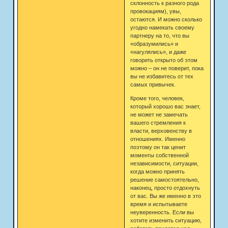
склонность к разного рода
провокациям), увы,
остаются. И можно сколько
угодно намекать своему
партнеру на то, что вы
«образумились» и
«нагулялись», и даже
говорить открыто об этом
можно – он не поверит, пока
вы не избавитесь от тех
самых привычек.
Кроме того, человек,
который хорошо вас знает,
не может не замечать
вашего стремления к
власти, верховенству в
отношениях. Именно
поэтому он так ценит
моменты собственной
независимости, ситуации,
когда можно принять
решение самостоятельно,
наконец, просто отдохнуть
от вас. Вы же именно в это
время и испытываете
неуверенность. Если вы
хотите изменить ситуацию,