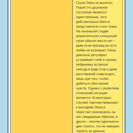
Скуки Овны не выносят.
Порой это душевное
состояние является
единственным, чего
действительно боятся
представители этого знака.
На начальной стадии
романтических отношений
скуке обычно места нет –
даже если преград на пути
любви не возникает, Овны
довольно регулярно
устраивают себе и своему
избраннику встряски
(иногда в виде ссор и даже
расставаний «навсегда»),
лишь для того, чтобы
добиться обострения
чувств. Однако с развитием
отношений ситуация
меняется. В некоторых
случаях партнер привыкает
к выходкам Овна и
перестает реагировать на
них ожидаемым образом, в
других – вполне однозначно
дает понять, что не намерен
терпеть их дальше.