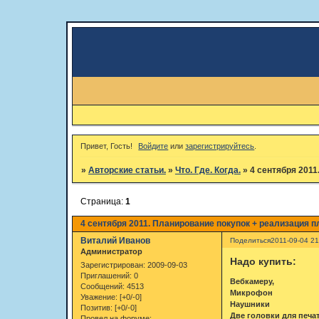
Привет, Гость!
Войдите
или
зарегистрируйтесь
.
»
Авторские статьи.
»
Что. Где. Когда.
»
4 сентября 2011
Страница:
1
4 сентября 2011. Планирование покупок + реализация п
Виталий Иванов
Поделиться
2011-09-04 21
Администратор
Надо купить:
Зарегистрирован
: 2009-09-03
Приглашений:
0
Вебкамеру,
Сообщений:
4513
Микрофон
Уважение:
[+0/-0]
Наушники
Позитив:
[+0/-0]
Две головки для печа
Провел на форуме: