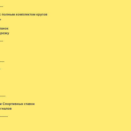
---
с полным комплектом кругов
ь
танок
резку
---
----
у
-----
и Спортивных ставок
игналов
-------