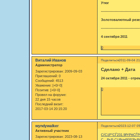
Утюг
-------------------------------
Золотовалютный резе
-------------------------------
4 сентября 2011
0
Виталий Иванов
Поделиться
2011-09-04 21
Администратор
Сделано + Дата
Зарегистрирован
: 2009-09-03
Приглашений:
0
24 октября 2011 - отр
Сообщений:
4513
Уважение:
[+0/-0]
0
Позитив:
[+0/-0]
Провел на форуме:
22 дня 15 часов
Последний визит:
2017-03-14 20:15:20
wyndywalker
Поделиться
2023-12-07 05
Активный участник
СѓС‡Р°СЃ
231.9
РґРёСЃР
Зарегистрирован
: 2023-08-13
С…РѕР·СЏ
Brie
РўР°РєРј