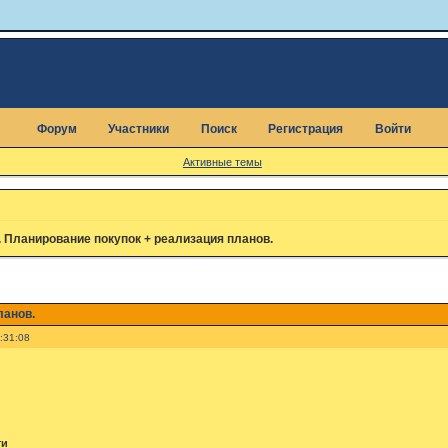
Форум
Участники
Поиск
Регистрация
Войти
Активные темы
. Планирование покупок + реализация планов.
ланов.
:31:08
ти