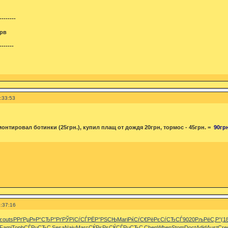
--------
рв
-------
:33:53
емонтировал ботинки (25грн.), купил плащ от дождя 20грн, тормос - 45грн. =
90гр
:37:16
є
outs
РРґРµР»
Р“СЂР°Рґ
РЎРїСѓСЃ
РЁР°РЅСЊ
Mari
РќСѓС€Рё
РєСѓСЂСЃ
9020
РљРёС‚Р°
(1
Fami
Topb
СЃРµСЂС‚
Sesa
Naiv
Marc
СЌРєРѕСЌ
СЃРµСЂС‚
Chen
When
Stom
Doct
Adid
Aust
Cre