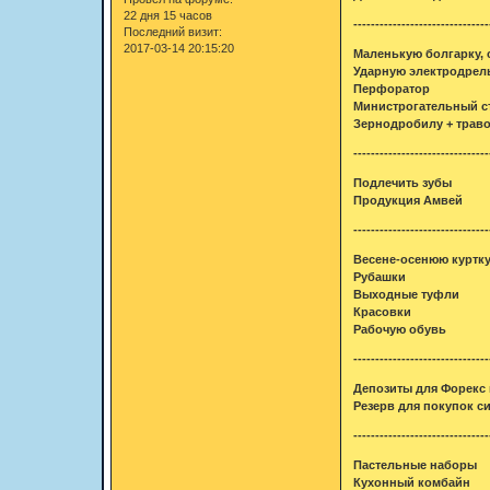
22 дня 15 часов
-------------------------------
Последний визит:
2017-03-14 20:15:20
Маленькую болгарку, 
Ударную электродрел
Перфоратор
Министрогательный с
Зернодробилу + траво
-------------------------------
Подлечить зубы
Продукция Амвей
-------------------------------
Весене-осенюю куртк
Рубашки
Выходные туфли
Красовки
Рабочую обувь
-------------------------------
Депозиты для Форекс 
Резерв для покупок с
-------------------------------
Пастельные наборы
Кухонный комбайн