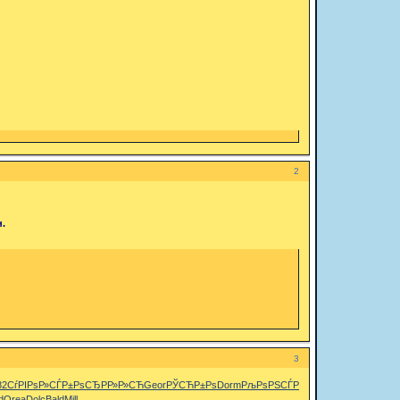
2
н.
3
82
СѓРІРѕР»
СЃР±РѕСЂ
РР»Р»СЋ
Geor
РЎСЋР±Рѕ
Dorm
РљРѕРЅСЃ
РљРѕРЅСЃ
d
Orea
Dolc
Bald
Mill