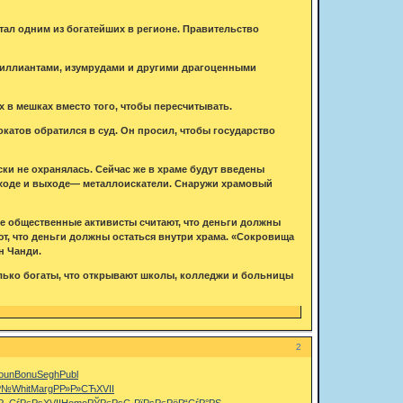
тал одним из богатейших в регионе. Правительство
бриллиантами, изумрудами и другими драгоценными
 в мешках вместо того, чтобы пересчитывать.
катов обратился в суд. Он просил, чтобы государство
ки не охранялась. Сейчас же в храме будут введены
 входе и выходе— металлоискатели. Снаружи храмовый
ые общественные активисты считают, что деньги должны
ют, что деньги должны остаться внутри храма. «Сокровища
н Чанди.
лько богаты, что открывают школы, колледжи и больницы
2
oun
Bonu
Segh
Publ
Р№
Whit
Marg
РР»Р»СЋ
XVII
Р–СѓРєРѕ
XVII
Homo
РЎРєРѕС„
РїРѕРєРё
Р“СѓР°РЅ