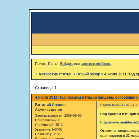
Привет, Гость!
Войдите
или
зарегистрируйтесь
.
»
Авторские статьи.
»
Общий обзор
»
4 июля 2011 Под 
Страница:
1
4 июля 2011 Под храмом в Индии найдены сокровища н
Виталий Иванов
Поделиться
2011-07-04 17
Администратор
Под храмом в Индии 
Зарегистрирован
: 2009-09-03
Приглашений:
0
http://news.rambler.ru/
Сообщений:
4513
Уважение:
[+0/-0]
Огромная сокровищни
Позитив:
[+0/-0]
оценивается в 22 млр
Провел на форуме: