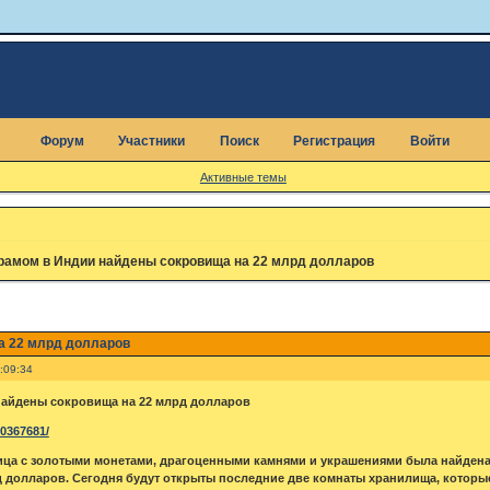
Форум
Участники
Поиск
Регистрация
Войти
Активные темы
храмом в Индии найдены сокровища на 22 млрд долларов
а 22 млрд долларов
:09:34
найдены сокровища на 22 млрд долларов
10367681/
ца с золотыми монетами, драгоценными камнями и украшениями была найдена 
д долларов. Сегодня будут открыты последние две комнаты хранилища, которые