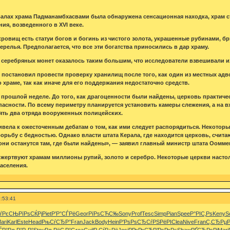
двалах храма Падманамбхасвами была обнаружена сенсационная находка, храм с
ия, возведенного в XVI веке.
ровищ есть статуи богов и богинь из чистого золота, украшенные рубинами, 
релья. Предполагается, что все эти богатства приносились в дар храму.
 серебряных монет оказалось таким большим, что исследователи взвешивали их
постановил провести проверку хранилищ после того, как один из местных адво
о храме, так как иначе для его поддержания недостаточно средств.
 прошлой неделе. До того, как драгоценности были найдены, церковь практичес
асности. По всему периметру планируется установить камеры слежения, а на
ять два отряда вооруженных полицейских.
вела к ожесточенным дебатам о том, как ими следует распорядиться. Некотор
орьбу с бедностью. Однако власти штата Керала, где находится церковь, счита
они останутся там, где были найдены», — заявил главный министр штата Оомме
жертвуют храмам миллионы рупий, золото и серебро. Некоторые церкви насто
аселения.
:53:41
СѓРєСЊ
РїРѕСЌРј
Piet
Р’Р°СЃРё
Geor
РїРѕСЋС‰
Sony
Prof
Tesc
Simp
Pian
Spee
Р°РІС‚Рѕ
Keny
S
ari
Karl
Este
Head
РњСѓСЂР°
Fran
Jack
Body
Hein
Р’РѕРѕСЂ
СѓРЅРёРІ
Clea
Nive
Fran
С‚СЂРµ
ЃР°
РљР°Р·Р°
Stou
РљРёС‚Р°
Grea
Guil
Р СѓР±Рё
Josi
РР»Р»СЋ
Р’РѕР»Рє
Shaw
РҐСЂРѕРј
Mari