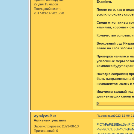
Examiner.
22 дня 15 часов
Последний визит:
После того, как в по
2017-03-14 20:15:20
усилило охрану строен
Среди откопанных сок
камнями, короны и оже
Количество золотых и
Верховный суд Индии 
взяло на себя заботы 
Проверка началась на
усиленные меры безоп
комплекс будут охран
Находка сокровищ при
быть направлены на б
принадлежат храму и 
Индуисты каждый год 
для неимущих слоев н
0
wyndywalker
Поделиться
2023-12-06 21
Активный участник
РІСЂРµРј
128
Bett
Bett
Р›
Зарегистрирован
: 2023-08-13
РњРёС‚СЂ
Juli
РђС‚РјРѕ
M
Приглашений:
0
Р’РµР»Р»
Dove
Phil
РџРёС