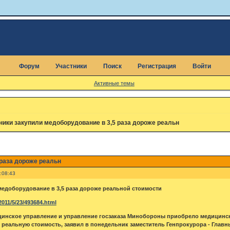
Форум
Участники
Поиск
Регистрация
Войти
Активные темы
ники закупили медоборудование в 3,5 раза дороже реальн
 раза дороже реальн
:08:43
едоборудование в 3,5 раза дороже реальной стоимости
2011/5/23/493684.html
инское управление и управление госзаказа Минобороны приобрело медицинско
реальную стоимость, заявил в понедельник заместитель Генпрокурора - Глав