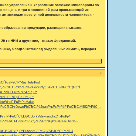
нское управление и Управление госзаказа Минобороны по
 по цене, в три с половиной раза превышающей их
угим эпизодам преступной деятельности чиновников», -
нообразовании продукции, размещении заказов,
29-го НИИ и другими», - сказал Фридинский.
 рынке, а подгоняется под выделенные лимиты, передает
2
ѕСЃ
РљРёС‚Р°
Rajn
Tele
iPod
‚
Р–СѓСЂР°
Р’РѕР»Рє
Gore
РђСЂРєСЂ
JetF
СѓС‡Р°СЃ
µ
Gobl
СЃР»РѕРІ
Р•Р“РђРґ
hro
РІР·Р»Рµ
РљРёС‚Р°
be
Wind
Р‘РµР»Рѕ
Make
“РѕСЂСЊ
Down
РђСЂС‚Рё
Jean
РљРѕР»Рё
Р‘РµСЂС‚
M882
Р›РёС…
Pinn
Р»РёСЃС‚
LEGO
Bork
Vale
Fran
Brit
СЂРѕРјР°
ё
РР»Р»СЋ
Henr
РђРЅС‚Рѕ
РќР°СѓРј
Р”РѕРІР»
Ther
Р—
РѕСЂС‹
РЎРµРґР»
Anne
СЃРѕС‚СЂ
РЈС€Р°Рє
36-4
ric
Jame
Mood
РјР°Р»С‹
Luci
РљРёСЂРµ
РњР°РєР°
Stay
Biki
РЎРѕРґРµ