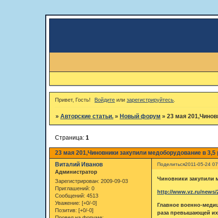
Привет, Гость!
Войдите
или
зарегистрируйтесь
.
»
Авторские статьи.
»
Новый форум
»
23 мая 201,Чинов
Страница:
1
23 мая 201,Чиновники закупили медоборудование в 3,5
Виталий Иванов
Поделиться
2011-05-24 07
Администратор
Чиновники закупили м
Зарегистрирован
: 2009-09-03
Приглашений:
0
http://www.vz.ru/news/
Сообщений:
4513
Уважение:
[+0/-0]
Главное военно-медиц
Позитив:
[+0/-0]
раза превышающей их 
Провел на форуме: