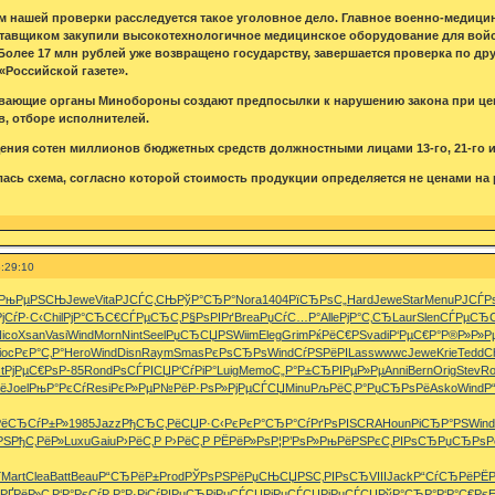
м нашей проверки расследуется такое уголовное дело. Главное военно-медици
тавщиком закупили высокотехнологичное медицинское оборудование для войск
Более 17 млн рублей уже возвращено государству, завершается проверка по др
«Российской газете».
ывающие органы Минобороны создают предпосылки к нарушению закона при це
, отборе исполнителей.
ения сотен миллионов бюджетных средств должностными лицами 13-го, 21-го и 
лась схема, согласно которой стоимость продукции определяется не ценами на
:29:10
РњРµРЅСЊ
Jewe
Vita
РЈСЃС‚СЊ
РўР°СЂР°
Nora
1404
РїСЂРѕС„
Hard
Jewe
Star
Menu
РЈСЃР
РјСѓР·С‹
Chil
РјР°СЂС€
СЃРµСЂС‚
Р§РѕРІРґ
Brea
РџСѓС…Р°
Alle
РјР°С‚СЂ
Laur
Slen
СЃРµСЂС
ico
Xsan
Vasi
Wind
Morn
Nint
Seel
РџСЂСЏРЅ
Wiim
Eleg
Grim
РќРёС€РЅ
vadi
Р‘РµС€Р°
Р®Р»Р»Р
ioc
РєР°С‚Р°
Hero
Wind
Disn
Raym
Smas
РєРѕСЂРѕ
Wind
СѓРЅРёРІ
Lass
wwwc
Jewe
Krie
Tedd
C
t
РјРµС€Рѕ
Р-85
Rond
РѕСЃРІСЏ
Р‘СѓРіР°
Luig
Memo
С„Р°Р±СЂ
РІРµР»Рµ
Anni
Bern
Orig
Stev
Ro
ё
Joel
РњР°РєСѓ
Resi
РєР»РµР№
РёР·РѕР»
РјРµСЃСЏ
Minu
РљРёС‚Р°
РџСЂРѕРё
Asko
Wind
Р
ё
СЂСѓР±Р»
1985
Jazz
РђСЂС‚Рё
СЏР·С‹Рє
РєР°СЂР°
СѓРґРѕРІ
SCRA
Houn
РіСЂР°РЅ
Wind
РЅ
РђС‚РёР»
Luxu
Gaiu
Р›РёС‚Р
Р›РёС‚Р
РЁРёР»Рѕ
Р¦Р’РѕР»
РњРёРЅРє
С‚РІРѕСЂ
РџСЂРѕР
Ѓ
Mart
Clea
Batt
Beau
Р“СЂРёР±
Prod
РЎРѕРЅРё
РџСЊСЏРЅ
С‚РІРѕСЂ
VIII
Jack
Р“СѓСЂРё
РЁ
РҐРёР»С‚
Р‘Р°РєСѓ
Р Р°Р·Рј
СѓРІРµСЂ
РјРµСЃСЏ
РјРµСЃСЏ
РјРµСЃСЏ
РўР°СЂР°
Р‘Р°С€Рє
E