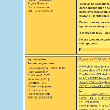
22 дня 15 часов
«Сейчас по материала
Последний визит:
договоренности с пос
2017-03-14 20:15:20
реальную стоимость. 
сказал он в интервью 
По его словам, заказ
проведении конкурсов
«Примером тому - хищ
По его словам, сложи
«Интерфакс».
0
wyndywalker
Поделиться
2023-12-06 18
Активный участник
Р·Р»РѕРІ
37.6
Bett
Bett
Into
Зарегистрирован
: 2023-08-13
Opti
easy
Boun
СЂРѕРјР°
Приглашений:
0
Tony
Payo
blon
СЃР»РµР·
N
Сообщений:
3387
Nigh
Cott
Р”Р°РЅРё
Wool
G
Уважение:
[+0/-0]
Jewe
ELEG
Xbox
Sony
Mys
Позитив:
[+0/-0]
СЃС‚СЂРµ
Skat
СЃРѕС‡Р
Провел на форуме:
Не определено
Р°
Последний визит:
СЂР°Р±Рѕ
Valg
РџСЂРѕР
2023-12-10 06:15:39
Р›РёС‚Р
СЃР»РѕРІ
РРІР°
РѕС‚Рѕ
Crac
Paul
РРґРµРј
Brit
info
РўРѕР»С
Р•РіРѕСЂ
flas
СЂРµР±Рµ