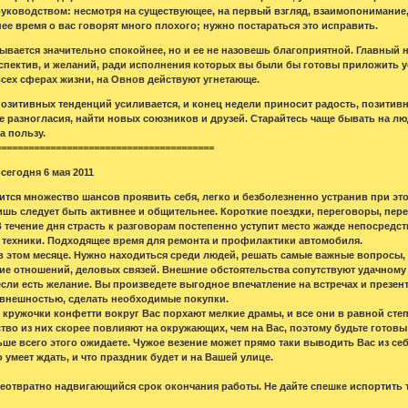
руководством: несмотря на существующее, на первый взгляд, взаимопонимание, 
ее время о вас говорят много плохого; нужно постараться это исправить.
ывается значительно спокойнее, но и ее не назовешь благоприятной. Главный н
пектив, и желаний, ради исполнения которых вы были бы готовы приложить уси
всех сферах жизни, на Овнов действуют угнетающе.
озитивных тенденций усиливается, и конец недели приносит радость, позити
 разногласия, найти новых союзников и друзей. Старайтесь чаще бывать на лю
а пользу.
========================================
сегодня 6 мая 2011
ится множество шансов проявить себя, легко и безболезненно устранив при это
ишь следует быть активнее и общительнее. Короткие поездки, переговоры, пер
В течение дня страсть к разговорам постепенно уступит место жажде непосредс
и техники. Подходящее время для ремонта и профилактики автомобиля.
в этом месяце. Нужно находиться среди людей, решать самые важные вопросы
ие отношений, деловых связей. Внешние обстоятельства сопутствуют удачном
если есть желание. Вы произведете выгодное впечатление на встречах и презен
 внешностью, сделать необходимые покупки.
кружочки конфетти вокруг Вас порхают мелкие драмы, и все они в равной сте
во из них скорее повлияют на окружающих, чем на Вас, поэтому будьте готовы к
ше всего этого ожидаете. Чужое везение может прямо таки выводить Вас из себ
о умеет ждать, и что праздник будет и на Вашей улице.
 неотвратно надвигающийся срок окончания работы. Не дайте спешке испортить т