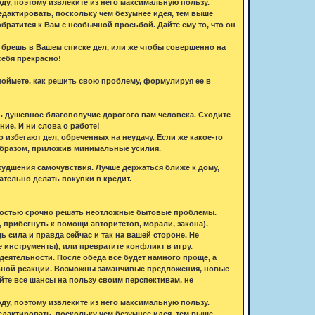
у, поэтому извлеките из него максимальную пользу.
редактировать, поскольку чем безумнее идея, тем выше
братится к Вам с необычной просьбой. Дайте ему то, что он
ю брешь в Вашем списке дел, или же чтобы совершенно на
себя прекрасно!
поймете, как решить свою проблему, формулируя ее в
ть душевное благополучие дорогого вам человека. Сходите
ние. И ни слова о работе!
 избегают дел, обреченных на неудачу. Если же какое-то
 образом, приложив минимальные усилия.
худшения самочувствия. Лучше держаться ближе к дому,
тельно делать покупки в кредит.
мостью срочно решать неотложные бытовые проблемы.
 прибегнуть к помощи авторитетов, морали, закона).
сила и правда сейчас и так на вашей стороне. Не
 инструменты), или превратите конфликт в игру.
еятельности. После обеда все будет намного проще, а
ильной реакции. Возможны заманчивые предложения, новые
йте все шансы на пользу своим перспективам, не
у, поэтому извлеките из него максимальную пользу.
редактировать, поскольку чем безумнее идея, тем выше