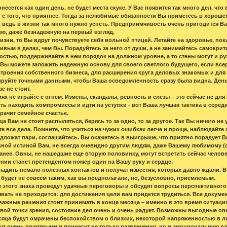
несется как один день, не будет места скуке. У Вас появится так много дел, что 
т с того, что приятнее. Тогда за нелюбимые обязанности Вы приметесь в хорош
ки, ведь в жизни так много нужно успеть. Предприимчивость очень пригодится 
ю, даже безнадежную на первый взгляд.
жизни, то Вы вдруг почувствуете себя вольной птицей. Летайте на здоровье, п
ивым в делах, чем Вы. Порадуйтесь за него от души, а не занимайтесь самокрит
остью, поддерживайте в нем порядок на должном уровне, а то стены могут и ру
 Вы можете заложить надежную основу для своего светлого будущего, если всер
троения собственного бизнеса, для расширения круга деловых знакомых и для
руйте точными данными, чтобы Ваша осведомленность сразу была видна. Деньги 
ас не стоит.
х не играйте с огнем. Измены, скандалы, ревность и слезы – это сейчас не д
ь находить компромиссы и идти на уступки - вот Ваша лучшая тактика в середин
рачит семейное счастье.
ца Вам не стоит распыляться, берясь то за одно, то за другое. Так Вы ничего не
е все дела. Помните, что учиться на чужих ошибках легче и проще, наблюдайте
едложат пари, соглашайтесь. Вы окажетесь в выигрыше, что приятно порадует В
сной истиной Вам, не всегда очевидно другим людям, даже Вашему любимому (ой
ранее. Овны, не нашедшие еще вторую половинку, могут встретить сейчас челове
ии станет претендентом номер один на Вашу руку и сердце.
ладить немало полезных контактов и получат известия, которых давно ждали. 
 будет не совсем таким, как вы предполагали, но, безусловно, приемлемым.
 этого знака проведут удачные переговоры и обсудят вопросы перспективного 
ывать не приходится: для достижения цели вам придется трудиться. Все докуме
важные решения стоит принимать в конце месяца – именно в это время ситуация
вой точки зрения, состояние дел очень и очень радует. Возможны выгодные о
сяца будут омрачены беспокойством о близких, некоторой напряженностью в л
ут очень приятными и принесут не только развлечения, но и эмоциональную ра