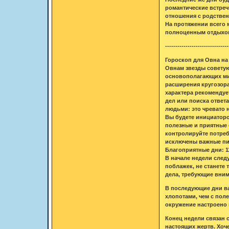
романтические встреч
отношения с родствен
На протяжении всего 
полноценным отдыхо
-------------------------------
Гороскоп для Овна на 
Овнам звезды советую
основополагающих мир
расширения кругозора
характера рекомендуе
дел или поиска ответа
людьми: это чревато 
Вы будете инициаторо
полезные и приятные 
контролируйте потреб
исключены важные пи
Благоприятные дни: 11
В начале недели след
поблажек, не станете 
дела, требующие внима
В последующие дни ва
хлопотами, чем с пол
окружение настроено 
Конец недели связан 
настоящих жертв. Хоче