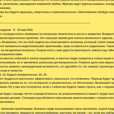
и, увлечения, зарождение взаимной любви. Мужчин ждут бурные романы, поезд
никами.
мая вы будете здоровы, энергичны и привлекательны. Заболевания обойдут вас
м.
-----------------------------------------------------------------------------------------
неделю 9 - 15 мая 2011
т сосредоточить внимание на вопросах личностного роста и развития. Возраст
овоззренческих проблем. Это хорошее время для поиска жизненного идеала, к
. Возможно, что на этой неделе вы повстречаете человека, который станет ваш
тся заниматься медитативными практиками, чаще оставаться в уединении. Такж
 на загадочные вопросы. Скорее всего, вам удастся приоткрыть завесу над тай
неприятностями.
м многих событий в своем окружении, и многие люди окажутся в плену вашего 
отношения, но и заключить реальные договоренности. Главное дело или мероп
ность развить лихорадочную активность, но сделайте то, что лежало грузом до
сьма и новости.
, 12. Будьте внимательны: 14, 15.
ует трудиться настолько эффективно, насколько это возможно. Период будет ч
тратить время на то, что интересно и увлекательно, но бесполезно. Возникают
ния. Но у вас все получится, если с собою вы будете также строги, как с окру
м будет гораздо легче сосредоточиться, но результативность вашего труда сни
езными делами. Ситуация усугубляется серьезными разногласиями с начальство
негативно.
с личными проблемами. Близкие люди высказывают свои претензии, порой ведут 
тся проявить твердость непоколебимую, настоять на своем – но, если вы сейча