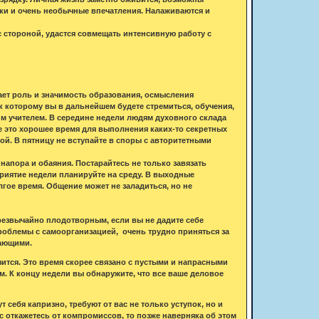
ки и очень необычные впечатления. Налаживаются и
 стороной, удастся совмещать интенсивную работу с
ает роль и значимость образования, осмысления
 которому вы в дальнейшем будете стремиться, обучения,
им учителем. В середине недели людям духовного склада
е это хорошее время для выполнения каких-то секретных
ной. В пятницу не вступайте в споры с авторитетными
напора и обаяния. Постарайтесь не только завязать
риятие недели планируйте на среду. В выходные
лгое время. Общение может не заладиться, но не
резвычайно плодотворным, если вы не дадите себе
 проблемы с самоорганизацией, очень трудно приняться за
жающими.
зится. Это время скорее связано с пустыми и напрасными
м. К концу недели вы обнаружите, что все ваше деловое
себя капризно, требуют от вас не только уступок, но и
с откажетесь от компромиссов, то позже наверняка об этом