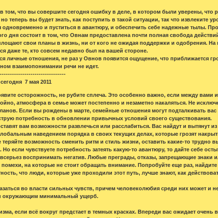
в том, что вы совершите сегодня ошибку в деле, в котором были уверены, что р
о теперь вы будет знать, как поступить в такой ситуации, так что извлеките ур
я одновременно и пуститься в авантюру, и обеспечить себе надежные тылы. Пров
го дня состоит в том, что Овнам предоставлена почти полная свобода действи
площают свои планы в жизнь, ни от кого не ожидая поддержки и одобрения. На
я даже те, кто совсем недавно был на вашей стороне.
я личные отношения, не раз у Овнов появится ощущение, что приближается гроз
нном взаимопонимании речи не идет.
----------------------------------
сегодня 7 мая 2011
явите осторожность, не рубите сплеча. Это особенно важно, если между вами 
окойно, атмосфера в семье может постепенно и незаметно накаляться. Не искл
ланов. Если вы рождены в марте, семейные отношения могут подталкивать вас 
струю потребность в обновлении привычных условий своего существования.
тавят вам возможности развлечься или расслабиться. Вас найдут и вытянут из 
глобальным наведением порядка в своих текущих делах, которые грозят накрыт
е теряйте возможность сменить ритм и стиль жизни, оставить какие-то трудно 
 Но если чувствуете потребность затеять какую-то авантюру, то дайте себе осты
всерьез воспринимать негатив. Любые преграды, отказы, запрещающие знаки или
помехи, на которые не стоит обращать внимание. Попробуйте еще раз, найдите 
ость, что люди, которые уже проходили этот путь, лучше знают, как действоват
азаться во власти сильных чувств, причем человеколюбия среди них может и не
е и окружающим минимальный ущерб.
изма, если всё вокруг предстает в темных красках. Впереди вас ожидает очень