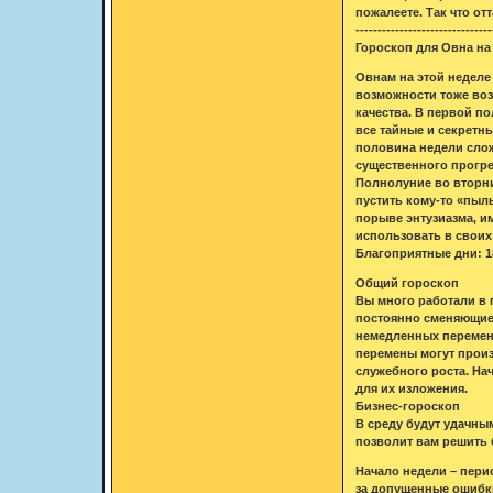
пожалеете. Так что от
-------------------------------
Гороскоп для Овна на 
Овнам на этой неделе
возможности тоже воз
качества. В первой п
все тайные и секретн
половина недели сложи
существенного прогре
Полнолуние во вторни
пустить кому-то «пыль
порыве энтузиазма, им
использовать в своих
Благоприятные дни: 18
Общий гороскоп
Вы много работали в 
постоянно сменяющие 
немедленных перемен,
перемены могут произ
служебного роста. Нач
для их изложения.
Бизнес-гороскоп
В среду будут удачны
позволит вам решить 
Начало недели – перио
за допущенные ошибки