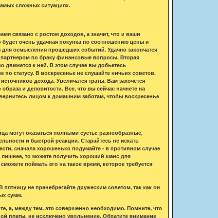
 самых сложных ситуациях.
я связано с ростом доходов, а значит, что и ваши
то будет очень удачная покупка по соотношению цены и
мя для осмысления прошедших событий. Удачно закончатся
 с партнером по браку финансовые вопросы. Вторая
о движется к ней. В этом случае вы добьетесь
по статусу. В воскресенье не слушайте ничьих советов.
источников дохода. Увеличатся траты. Вам захочется
образа и деловитости. Все, что вы сейчас начнете на
повернитесь лицом к домашним заботам, чтобы воскресенье
ца могут оказаться полными суеты: разнообразные,
ельности и быстрой реакции. Старайтесь не искать
сти, сначала хорошенько подумайте - в противном случае
 лишнее, то можете получить хороший шанс для
сможете поймать его на такое время, которое требуется
 пятницу не пренебрегайте дружеским советом, так как он
ых сумм.
е, а, между тем, это совершенно необходимо. Помните, что
ой платы, не исключено увольнение. Обратите внимание