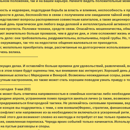
льном положении, так и на вашей карьере. Начните видеть положительные моме
ость и недоверие, подспудная борьба за власть и влияние, неспособность к 
удности в делах, беспокойство в связи с получением или ожиданием тайной и
редставляют вопросы распоряжения совместным капиталом, а также акциониров
ый день практически для любого вида деловой и интеллектуальной активност
ния протеста. Поломки техники, средств связи. Опасайтесь мошенничества, обм
ют значительно больше промахов, чем в другие дни, и этим осложняют жизнь и
ть дело: они требовательны, раздражительны, вспыльчивы, порой грубы. Но, т
окружающих, так что на недостаток общения жаловаться не приходится.
; желательно приобретать вещи, рассчитанные на долгосрочное использование.
чень велика.
---------------------------------
текущих делах. И оставляйте больше времени для удовольствий, развлечений, 
 в этом плане будут оценены тем, чье внимание вас интересует. Хороший день 
женные аспекты с Меркурием и Венерой. Возможны неожиданные ссоры, размол
тным настроением, но также может стать хорошим поводом узнать правду о том,
---------------------------
сегодня 9 мая 2011
ок может быть отмечена напряженностью в семейных контактах либо необходи
едине апреля, устранением помех придется заняться лично (а также, возможно,
придерживаться благородной тактики. Не увлекайтесь силовыми приемами, ведь 
це концов вы подружитесь с теми, с кем воевали(Форекс, стратегии, финансовые
конфликт или напряжение из-за необходимости включаться в ускоренный ритм д
ытий этого дня возникнет словно из ниоткуда и потребует от вас только прав
ния, оживленная переписка. Череда ярких событий только начинается. Использу
 на пустые разговоры и споры.