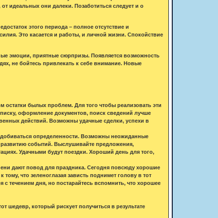
от идеальных они далеки. Позаботиться следует и о
едостаток этого периода – полное отсутствие и
лия. Это касается и работы, и личной жизни. Спокойствие
вные эмоции, приятные сюрпризы. Появляется возможность
дях, не бойтесь привлекать к себе внимание. Новые
м остатки былых проблем. Для того чтобы реализовать эти
еписку, оформление документов, поиск сведений лучше
твенных действий. Возможны удачные сделки, успехи в
, добиваться определенности. Возможны неожиданные
у развитию событий. Выслушивайте предложения,
тациях. Удачными будут поездки. Хороший день для того,
пени дают повод для праздника. Сегодня повсюду хорошие
 тому, что зеленоглазая зависть поднимет голову в тот
я с течением дня, но постарайтесь вспомнить, что хорошее
от шедевр, который рискует получиться в результате