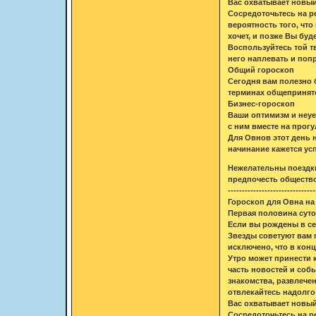
Вас охватывает новый
Сосредоточьтесь на ре
вероятность того, что
хочет, и позже Вы буд
Воспользуйтесь той т
него наплевать и поп
Общий гороскоп
Сегодня вам полезно 
терминах общепринято
Бизнес-гороскоп
Ваши оптимизм и неуе
с ним вместе на прогу
Для Овнов этот день 
начинание кажется ус
Нежелательны поездки
предпочесть общество
-------------------------------
Гороскоп для Овна на 
Первая половина сут
Если вы рождены в сер
Звезды советуют вам 
исключено, что в кон
Утро может принести 
часть новостей и соб
знакомства, развлече
отвлекайтесь надолго
Вас охватывает новый
Сосредоточьтесь на ре