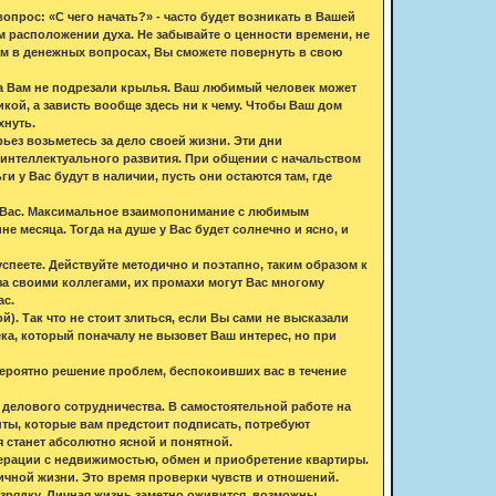
вопрос: «С чего начать?» - часто будет возникать в Вашей
ем расположении духа. Не забывайте о ценности времени, не
Вам в денежных вопросах, Вы сможете повернуть в свою
ока Вам не подрезали крылья. Ваш любимый человек может
икой, а зависть вообще здесь ни к чему. Чтобы Ваш дом
хнуть.
ьез возьметесь за дело своей жизни. Эти дни
 интеллектуального развития. При общении с начальством
у Вас будут в наличии, пусть они остаются там, где
ля Вас. Максимальное взаимопонимание с любимым
е месяца. Тогда на душе у Вас будет солнечно и ясно, и
 успеете. Действуйте методично и поэтапно, таким образом к
 за своими коллегами, их промахи могут Вас многому
ас.
). Так что не стоит злиться, если Вы сами не высказали
ка, который поначалу не вызовет Ваш интерес, но при
Вероятно решение проблем, беспокоивших вас в течение
делового сотрудничества. В самостоятельной работе на
нты, которые вам предстоит подписать, потребуют
 станет абсолютно ясной и понятной.
перации с недвижимостью, обмен и приобретение квартиры.
ичной жизни. Это время проверки чувств и отношений.
зрядку. Личная жизнь заметно оживится, возможны