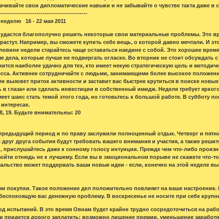
тачивайте свои дипломатические навыки и не забывайте о чувстве такта даже в
---------------------------------------------
неделю 16 - 22 мая 2011
 удастся благополучно решить некоторые свои материальные проблемы. Это врем
растут. Например, вы сможете купить себе вещь, о которой давно мечтали. И э
оловине недели старайтесь чаще оставаться наедине с собой. Это хорошее вре
ые дела, которые лучше не подвергать огласке. Во вторник не стоит обсуждать
тся наиболее удачно для тех, кто имеет некую стратегическую цель и методичн
сса. Активнее сотрудничайте с людьми, занимающими более высокое положение 
к вызовет приток активности и заставит вас быстрее крутиться в поиске новых 
 в глаза» или сделать инвестиции в собственный имидж. Неделя требует яркого 
еет шанс стать темой этого года, но готовьтесь к большой работе. В субботу 
 интересах.
, 19. Будьте внимательны: 20
предыдущий период и по праву заслужили полноценный отдых. Четверг и пятни
друг друга события будут требовать вашего внимания и участия, а также решит
 прислушайтесь даже к сонному голосу интуиции. Прежде чем что-либо произне
ойти отнюдь не к лучшему. Если вы в эмоциональном порыве не скажете что-то
альство может поддержать ваши новые идеи - если, конечно на этой неделе вы 
ми покупки. Такое положение дел положительно повлияет на ваше настроение. В
беспокоящую вас денежную проблему. В воскресенье не носите при себе крупн
д испытаний. В это время Овнам будет крайне трудно сосредоточиться на работ
 придется дорого заплатить: возможно лишение премии, уменьшение заработн