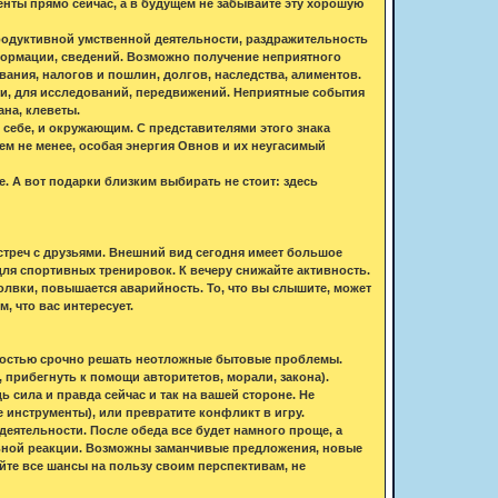
нты прямо сейчас, а в будущем не забывайте эту хорошую
продуктивной умственной деятельности, раздражительность
нформации, сведений. Возможно получение неприятного
ания, налогов и пошлин, долгов, наследства, алиментов.
и, для исследований, передвижений. Неприятные события
ана, клеветы.
 себе, и окружающим. С представителями этого знака
ем не менее, особая энергия Овнов и их неугасимый
 А вот подарки близким выбирать не стоит: здесь
встреч с друзьями. Внешний вид сегодня имеет большое
для спортивных тренировок. К вечеру снижайте активность.
вки, повышается аварийность. То, что вы слышите, может
 что вас интересует.
мостью срочно решать неотложные бытовые проблемы.
 прибегнуть к помощи авторитетов, морали, закона).
сила и правда сейчас и так на вашей стороне. Не
 инструменты), или превратите конфликт в игру.
еятельности. После обеда все будет намного проще, а
ильной реакции. Возможны заманчивые предложения, новые
йте все шансы на пользу своим перспективам, не