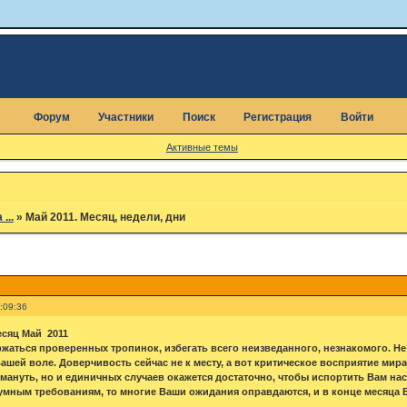
Форум
Участники
Поиск
Регистрация
Войти
Активные темы
...
»
Май 2011. Месяц, недели, дни
:09:36
сяц Май 2011
ржаться проверенных тропинок, избегать всего неизведанного, незнакомого. Н
Вашей воле. Доверчивость сейчас не к месту, а вот критическое восприятие мира
мануть, но и единичных случаев окажется достаточно, чтобы испортить Вам нас
зумным требованиям, то многие Ваши ожидания оправдаются, и в конце месяца 