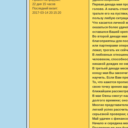
22 дня 15 часов
Первая декада мая про
Последний визит:
голове. А начать стои
2017-03-14 20:15:20
тратьте его на пустя
пользу любую ситуаци
Что касается личной 
оказаться более удачл
оставался Вашей креп
Во второй декаде мая
благоприятны для пос
или партнерами опери
лежат, трогать их сейч
В любовных отношения
человеком, способност
никакой дождик не ом
В третьей декаде меся
концу мая Вы закончит
научить. Если Вам пр
То, что кажется пропи
свою точку зрения за
ближайшем рассмотрен
В мае Овны смогут на
долгого времени; оно
Многие представители
легкий успех рассчит
серьезной проверки; 
Май удачен с финансо
Начало и середина ме
Последние же дни буд