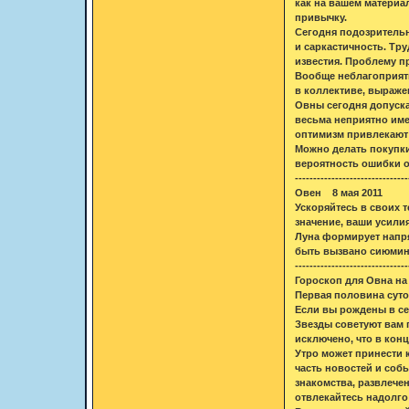
как на вашем материа
привычку.
Сегодня подозрительн
и саркастичность. Тр
известия. Проблему п
Вообще неблагоприятн
в коллективе, выраже
Овны сегодня допуска
весьма неприятно име
оптимизм привлекают 
Можно делать покупки
вероятность ошибки о
-------------------------------
Овен 8 мая 2011
Ускоряйтесь в своих 
значение, ваши усилия
Луна формирует напря
быть вызвано сиюмину
-------------------------------
Гороскоп для Овна на 
Первая половина сут
Если вы рождены в сер
Звезды советуют вам 
исключено, что в кон
Утро может принести 
часть новостей и соб
знакомства, развлече
отвлекайтесь надолго