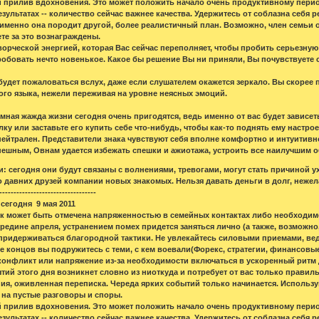
 прилив вдохновения. Это может положить начало очень продуктивному период
зультатах -- количество сейчас важнее качества. Удержитесь от соблазна себя 
 именно она породит другой, более реалистичный план. Возможно, член семьи о
ете за это вознаграждены.
ворческой энергией, которая Вас сейчас переполняет, чтобы пробить серьезну
робовать нечто новенькое. Какое бы решение Вы ни приняли, Вы почувствуете 
будет пожаловаться вслух, даже если слушателем окажется зеркало. Вы скорее 
го языка, нежели переживая на уровне неясных эмоций.
мная жажда жизни сегодня очень пригодятся, ведь именно от вас будет зависе
лку или заставьте его купить себе что-нибудь, чтобы как-то поднять ему настрое
нейтрален. Представители знака чувствуют себя вполне комфортно и интуитивно
пешным, Овнам удается избежать спешки и ажиотажа, устроить все наилучшим
: сегодня они будут связаны с волнениями, тревогами, могут стать причиной у
 давних друзей компании новых знакомых. Нельзя давать деньги в долг, нежела
----------------------------------
сегодня 9 мая 2011
ок может быть отмечена напряженностью в семейных контактах либо необходи
едине апреля, устранением помех придется заняться лично (а также, возможно,
придерживаться благородной тактики. Не увлекайтесь силовыми приемами, ведь 
це концов вы подружитесь с теми, с кем воевали(Форекс, стратегии, финансовые
конфликт или напряжение из-за необходимости включаться в ускоренный ритм д
ытий этого дня возникнет словно из ниоткуда и потребует от вас только прав
ния, оживленная переписка. Череда ярких событий только начинается. Использу
 на пустые разговоры и споры.
 прилив вдохновения. Это может положить начало очень продуктивному период
зультатах -- количество сейчас важнее качества. Удержитесь от соблазна себя 