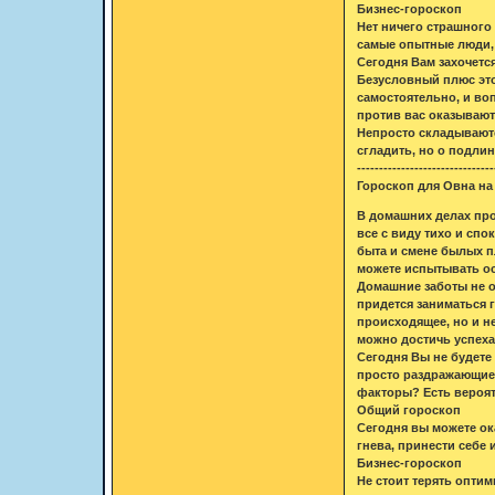
Бизнес-гороскоп
Нет ничего страшного 
самые опытные люди, н
Сегодня Вам захочетс
Безусловный плюс это
самостоятельно, и во
против вас оказываютс
Непросто складываютс
сгладить, но о подли
-------------------------------
Гороскоп для Овна на 
В домашних делах про
все с виду тихо и сп
быта и смене былых п
можете испытывать о
Домашние заботы не ос
придется заниматься 
происходящее, но и н
можно достичь успеха.
Сегодня Вы не будете 
просто раздражающие 
факторы? Есть вероятн
Общий гороскоп
Сегодня вы можете ок
гнева, принести себ
Бизнес-гороскоп
Не стоит терять оптим