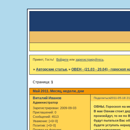
Привет, Гость!
Войдите
или
зарегистрируйтесь
.
»
Авторские статьи.
»
ОВЕН - (21.03 - 20.04) - гороскоп на 
Страница:
1
Май 2011. Месяц, недели, дни
Виталий Иванов
Поделиться
2011-05-18 21
Администратор
ОВНЫ. Гороскоп на ме
Зарегистрирован
: 2009-09-03
В мае Овнам стоит де
Приглашений:
0
произойдут, то не по 
Сообщений:
4513
будут пытаться Вас об
Уважение:
[+0/-0]
будете уступать нера
Позитив:
[+0/-0]
удовлетворения.
Провел на форуме: