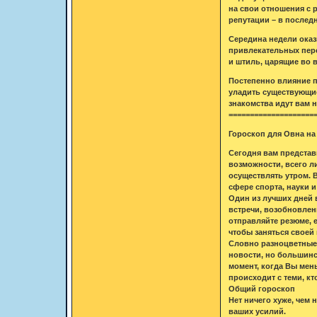
на свои отношения с 
репутации – в последн
Середина недели оказ
привлекательных перс
и штиль, царящие во 
Постепенно влияние п
уладить существующие
знакомства идут вам н
====================
Гороскоп для Овна на 
Сегодня вам представ
возможности, всего л
осуществлять утром. 
сфере спорта, науки 
Один из лучших дней 
встречи, возобновлен
отправляйте резюме, 
чтобы заняться своей
Словно разноцветные 
новости, но большинст
момент, когда Вы мень
происходит с теми, кт
Общий гороскоп
Нет ничего хуже, чем
ваших усилий.