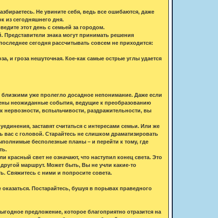
азбираетесь. Не увините себя, ведь все ошибаются, даже
ок из сегодняшнего дня.
едите этот день с семьей за городом.
й. Представители знака могут принимать решения
 последнее сегодня рассчитывать совсем не приходится:
а, и гроза нешуточная. Кое-как самые острые углы удается
и близкими уже пролегло досадное непонимание. Даже если
ючены неожиданные события, ведущие к преобразованию
к нервозности, вспыльчивости, раздражительности, вы
уединения, заставят считаться с интересами семьи. Или же
ь вас с головой. Старайтесь не слишком драматизировать
выполнимые бесполезные планы – и перейти к тому, где
ть.
 красный свет не означают, что наступил конец света. Это
другой маршрут. Может быть, Вы не учли какие-то
ь. Свяжитесь с ними и попросите совета.
 оказаться. Постарайтесь, бушуя в порывах праведного
 выгодное предложение, которое благоприятно отразится на