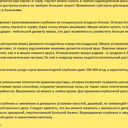
добится еще перлит и торф. Перлит можно купить в любом садоводческом магазин
 доступны всем и не требуют больших затрат! Применение субстрата для выра
 и болезнями.
ривает культивирование клубники на специальных ягодных блоках. Основа бл
 смесь перлита и торфа. Один конец мешка запаивают. Мешки можно купить гото
дация - небольшой диаметр мешка, это даст возможность разместить больше ме
убстратом мешка делаются посадочные отверстия (надрезы). Мешки устанавли
воляют, то сверху над нижними мешками делается второй ярус. Верхние мешки
но, как и в мешки нижнего яруса. Устанавливают мешки рядами - в среднем 2-3 
ная оросительная система. По ней к каждому мешку подаётся питательный раст
логичном уходе сорта мелкоплодной клубники дают 100-250 ягод, а крупноплодн
 уникальная технология хранения рассады, которая позволяет сохранять расса
егаемая таким способом, сохраняет жизненные силы, не теряет свои генетическ
жайности. Высаживать её можно в любое время. Для хранения клубничной ра
клубники и земляники в домашних условиях простой, дешевый, не требующий 
собственного дела. Следует заметить, что вы можете начинать с маленького де
рыть шикарный, перспективный большой бизнес. Выращивание клубники в закр
ия денег и накопления капитала.
с