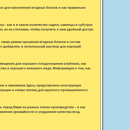
рат для наполнения ягодных блоков и как правильно
 - как и в каком количестве садить саженцы в субстрат.
ь их на стеллажи, чтобы получить к ним удобный доступ.
 а также режим орошения ягодных блоков и состав
ет добавлять в питательный раствор для хорошей
омещении для хорошего плодоношения клубники, как
тва и хорошего внешнего вида. Информация о том, как
ки и земляники.Здесь представлены конструкции
трукции и схемы теплиц для крупного промышленного
ь перед Вами на разных этапах производства – и как
нижению урожайности и ухудшению качества ягод.