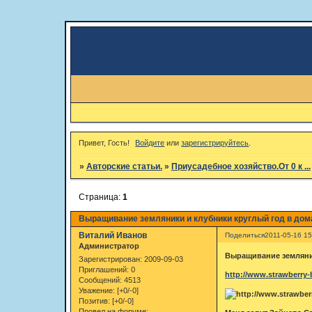
Привет, Гость!
Войдите
или
зарегистрируйтесь
.
»
Авторские статьи.
»
Приусадебное хозяйство.От 0 к ...
Страница:
1
Выращивание земляники и клубники круглый год в дом
Виталий Иванов
Поделиться
2011-05-16 15
Администратор
Выращивание земляни
Зарегистрирован
: 2009-09-03
Приглашений:
0
http://www.strawberry-
Сообщений:
4513
Уважение:
[+0/-0]
Позитив:
[+0/-0]
Провел на форуме: