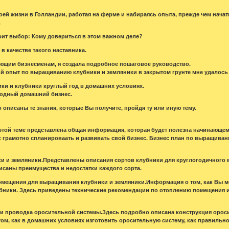
воей жизни в Голландии, работая на ферме и набираясь опыта, прежде чем нач
.
оит выбор: Кому довериться в этом важном деле?
в качестве такого наставника.
ющим бизнесменам, я создала подробное пошаговое руководство.
й опыт по выращиванию клубники и земляники в закрытом грунте мне удалось
ки и клубники круглый год в домашних условиях.
одный домашний бизнес.
 описаны те знания, которые Вы получите, пройдя ту или иную тему.
В этой теме представлена общая информация, которая будет полезна начинающ
ак грамотно спланироваать и развивать свой бизнес. Бизнес план по выращиван
ики и земляники.Представлены описания сортов клубники для круглогодичного
исаны преимущества и недостатки каждого сорта.
помещения для выращивания клубники и земляники.Информация о том, как Вы
бники. Здесь приведены технические рекомендации по отоплению помещения 
е и проводка оросительной системы.Здесь подробно описана конструкция орос
том, как в домашних условиях изготовить оросительную систему, как правильно