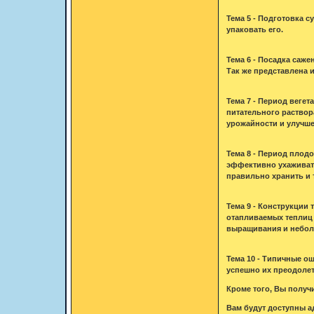
Тема 5 - Подготовка 
упаковать его.
Тема 6 - Посадка саже
Так же представлена 
Тема 7 - Период вегет
питательного раствор
урожайности и улучше
Тема 8 - Период плод
эффективно ухаживать
правильно хранить и 
Тема 9 - Конструкции
отапливаемых теплиц 
выращивания и небол
Тема 10 - Типичные ош
успешно их преодолет
Кроме того, Вы получ
Вам будут доступны а