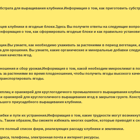
субстрата для выращивания клубники.Информация о том, как приготовить субст
нцев клубники в ягодные блоки.Здесь Вы получите ответы на следующие вопросы
информация о том, как сформировать ягодные блоки и как правильно установит
ации.Вы узнаете, как необходимо ухаживать за растениями в период вегетации,
а для орошения. Вы узнаете, какие органические и минеральные добавки следу
ния качества ягод.
оношения и сбор урожая.Информация о том, какой необходим микроклимат в п
 за растениями во время плодоношения, чтобы получить ягоды высокого качес
транспортировать ягоды.
 теплиц и оранжерей для круглогодичного промышленного выращивания клубни
и оранжерей для круглоголичного выращивания ягод в закрытом грунте. Конс
ьшого приусадебного выращивания клубники.
ибки и пути их устранения.Информация о том, какие трудности могут возникнут
ь. Таким образом, Вы сможете избежать многих ошибок, которые приводят к с
ите полный список фирм, реализующих рассаду клубники и земляники.
дреса, телефоны, электронная почта и интернет ресурсы.