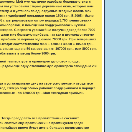
оранжерею. Мой муж частично разобрал боковые стены с
мы мы установили старые деревянные окна, которые нам
тему, а я установила одноярусные ягодные блоки. Мои
ких удобрений составили около 1500 грн. В 2005 г было
05 г. мы реализовали оптом порядка 3,700 тонны свежих
 Таким образом, в помещении поддерживалась нужная
анжереи. С первого урожая был получен доход более 7000
ожай дали мне большую прибыль, так как я держала оптовую
а прибыль за первый год около 70000 грн. При теперешних
выходит соответственно 9000 + 47000 + 49000 = 105000 грн.
с плантации в 50 кв. составляет 107000 грн., или 8900 грн.
абатывать в месяц более 9000 грн.
ной температуры в оранжерее дало свои плоды.
ить рядом еще одну отапливаемую оранжерею площадью 250
а я устанавливаю цену на свое усмотрение, и ягоды все
 год. Пятеро подсобных рабочих поддерживают в порядке
есезонных - по 1800000 грн. Моя ежегодная прибыль
. Тогда преодолеть все препятствия не составит
й системе еще практически не практикуется среди
в ближайшее время будут иметь большое преимущество