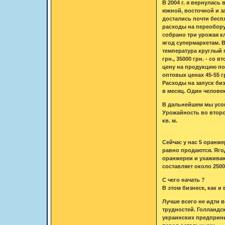
В 2004 г. я вернулас
южной, восточной и з
достались почти бесп
расходы на переобору
собрано три урожая кл
ягод супермаркетам. 
температура круглый 
грн., 35000 грн. - со
цену на продукцию пор
оптовых ценах 45-55 гр
Расходы на запуск биз
в месяц. Один человек
В дальнейшем мы усо
Урожайность во второ
кв. м.
Сейчас у нас 5 оранже
равно продаются. Яго
оранжереи и ухаживают
составляет около 2500
С чего начать ?
В этом бизнесе, как и
Лучше всего не идти в
трудностей. Голландс
украинских предприни