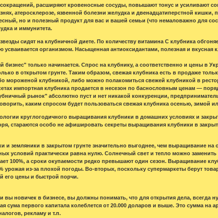
сокращений, расширяют кровеносные сосуды, повышают тонус и усиливают со
знях, атеросклерозе, язвенной болезни желудка и двенадцатиперстной кишки, п
тесный, но и полезный продукт для вас и вашей семьи (что немаловажно для со
удка и иммунитета.
звезды сидят на клубничной диете. По количеству витамина С клубника обгоня
 усваивается организмом. Насыщенная антиоксидантами, полезная и вкусная 
 бизнес" только начинается. Спрос на клубнику, а соответственно и цены в Укр
лько в открытом грунте. Таким образом, свежая клубника есть в продаже тольк
о мороженой клубникой, либо можно полакомиться свежей клубникой в рестор
етах импортная клубника продается в несезон по баснословным ценам — порядка 
лубничный рынок" абсолютно пуст и нет никакой конкуренции, предприниматель
 говорить, каким спросом будет пользоваться свежая клубника осенью, зимой и
нологии круглогодичного выращивания клубники в домашних условиях и закрыт
оря, стараются особо не афишировать секреты выращивания клубники в закрыт
 и земляники в закрытом грунте значительно выгоднее, чем выращивание на о
ных условий практически равна нулю. Солнечный свет и тепло можно заменить
ает 100%, а сроки окупаемости редко превышают один сезон. Выращивание клу
% урожая из-за плохой погоды. Во-вторых, поскольку супермаркеты берут тов
й его цены и быстрой порчи.
ли вы новичек в бизнесе, вы должны понимать, что для открытия дела, всегда
я сума первого капитала колеблется от 20.000 доларов и выше. Это сумма на а
алогов, рекламу и т.п.