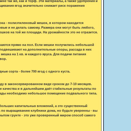
е так же, как и торф. Эти материалы, а также удобрения и
щивания ягод значительно снижает риск поражения
ока - полиэтиленовый мешок, в котором находится
вые и не делать самому. Размера они могут быть любого,
шков на той же площади. На урожайности это не отразится.
ваются прямо на пол. Если мешки получились небольшой
 подвешивают на дополнительные опоры, рассада в них
мешка на 1 кв. м каждого яруса. Для подачи питания
вор.
ые сорта - более 700 ягод с одного куста.
ду в законсервированном виде сроком до 7-10 месяцев.
ие качества и в дальнейшем даёт стабильные результаты по
ссады необходимо небольшое помещение подвального типа.
больших капитальных вложений, а это существенный
ла по выращиванию клубники дома, но будьте уверенны - вы
ытом грунте - это уже проверенный миром способ самого