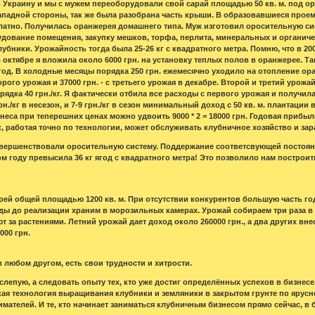
ь в Украину и мы с мужем переоборудовали свой сарай площадью 50 кв. м. под 
ападной стороны, так же была разобрана часть крыши. В образовавшиеся прое
латно. Получилась оранжерея домашнего типа. Муж изготовил оросительную сис
дование помещения, закупку мешков, торфа, перлита, минеральных и органичес
убники. Урожайность тогда была 25-26 кг с квадратного метра. Помню, что в 20
В октябре я вложила около 6000 грн. на установку теплых полов в оранжерее.
год. В холодные месяцы порядка 250 грн. ежемесячно уходило на отопление ор
 второго урожая и 37000 грн. - с третьего урожая в декабре. Второй и третий ур
ядка 40 грн./кг. Я фактически отбила все расходы с первого урожая и получил
н./кг в несезон, и 7-9 грн./кг в сезон минимальный доход с 50 кв. м. плантации 
неса при теперешних ценах можно удвоить 9000 * 2 = 18000 грн. Годовая прибыль 
, работая точно по технологии, может обслуживать клубничное хозяйство и зар
вершенствовали оросительную систему. Поддержание соответсвующей постоян
м году превысила 36 кг ягод с квадратного метра! Это позволило нам постро
рей общей площадью 1200 кв. м. При отсутствии конкурентов большую часть год
ды до реализации храним в морозильных камерах. Урожай собираем три раза в
 за растениями. Летний урожай дает доход около 260000 грн., а два других вн
000 грн.
 в любом другом, есть свои трудности и хитрости.
слепую, а следовать опыту тех, кто уже достиг определённых успехов в бизнесе
кая технология выращивания клубники и земляники в закрытом грунте по ярусно
мателей. И те, кто начинает заниматься клубничным бизнесом прямо сейчас, 