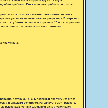
ники и земляники в закрытом грунте. Живу в г.
подсобных рабочих. Моя ежегодная прибыль составляет
время искала работу в Калининграде. Потом поехала с
поразила уникальная технология выращивания. В закрытых
ность клубники составляла в среднем 37 кг с квадратного
ательно организую ферму по круглогодичному
на продукцию.
варение. Клубника - очень полезный продукт. Эта ягода
щим и вяжущим действием. Регулирует обмен веществ,
вные вещества клубники замедляют ритм и усиливают