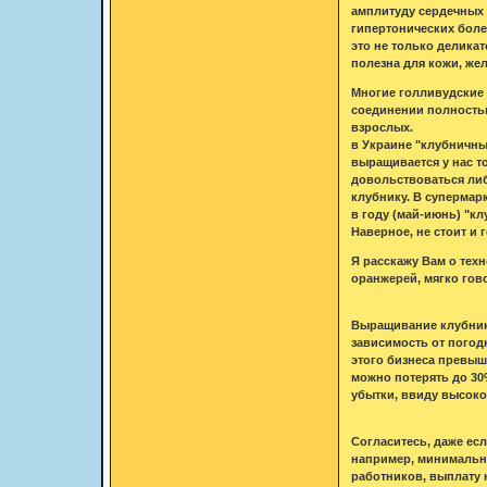
амплитуду сердечных 
гипертонических боле
это не только делика
полезна для кожи, жел
Многие голливудские 
соединении полностью
взрослых.
в Украине "клубничный
выращивается у нас то
довольствоваться либ
клубнику. В супермарк
в году (май-июнь) "к
Наверное, не стоит и
Я расскажу Вам о тех
оранжерей, мягко гов
Выращивание клубники
зависимость от погод
этого бизнеса превыш
можно потерять до 30
убытки, ввиду высоко
Согласитесь, даже ес
например, минимальна
работников, выплату н