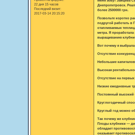
Меня зовут Зайцева С
22 дня 15 часов
Днепропетровск. Реал
Последний визит:
более 2500000 грн.
2017-03-14 20:15:20
Позвольте коротко рас
подругой работать в 
отапливаемых теплица
метра. Я проработала
выращиванию клубник
Вот почему я выбрала 
Отсутствие конкуренц
Небольшие капиталовл
Высокая рентабельност
Отсутствие на первых
Низкие ежедневные тру
Постоянный высокий 
Круглогодичный спос
Круглый год можно об
Так почему же клубни
Плоды клубники — дие
обладает противовос
оказывает противоскл