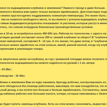
изнесе по выращиванию клубники и земляники? Намного проще и даже больше.
твенного бизнеса вам нужно только желание зарабатывать. Для плантации под
е можно круглогодично поддерживать комнатную температуру. Это может быть не
там не окажется свободного места, то вы можете с успехом выращивать клубник
о самые выдающиеся результаты показывают те растения, которые растут в мин
тесь, это совсем нетрудные безопасные производственные условия.
и в 10 кв. м потребуется около 400-500 грн. Работая по технологии, с одного к
лантации урожай составляет около 250 кг свежей клубники за оборот! В "клубни
пает импортной, составляет 9 - 12 грн. А это значит, что даже летом, в "клубнич
колько можно заработать на этом осенью, зимой, ранней весной, когда эту клубн
веренными в реализации товара.
 закупочных ценах на клубнику, за год с указанной площади можно получить
технологии выращивания вы можете надеяться на урожай с 1 кв. метра:
 24-28кг;
водстве - 32-40кг.
ники и земляники Вам не надо нанимать бригаду робочих, контролировать их д
ете обходиться без помощи работников, максимум, что вам понадобится, это по
ьный доход, и вы хотите все больше и больше зарабатывать. Согласитесь, прия
уд наёмных рабочих или большие налоги, потери, которые невозможны с бизн
адо будет купить саженцы клубники. Хотя, на этом можно сэкономить, вырастив