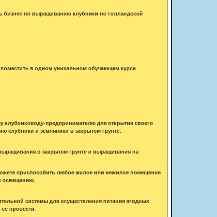
ать бизнес по выращиванию клубники по голландской
 поместить в одном уникальном обучающем курсе
ему клубниководу-предпринимателю для открытия своего
ию клубники и земляники в закрытом грунте.
 выращивания в закрытом грунте и выращивания на
 можете приспособить любое жилое или нежилое помещение
и освещению.
ительной системы для осуществления питания ягодных
 ее провести.