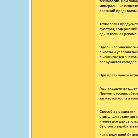
технологии. Вам пона
минеральные вещества
растений вредителями
Технология предусмат
субстрат, содержащий
единственная рекомен
Вдоль наполненного с
высоты и условия поз
высаживается аналогич
сооружается самодель
При правильном техно
Голландцами внедрена
Причем рассада, сбер
жизнестойкости и уро
Способ выращивания 
стимул для развития 
имеете все шансы отк
быстрого зарабатыван
Как я веду свой бизне