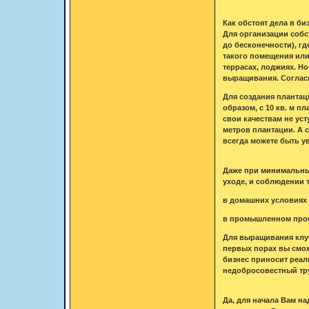
Как обстоят дела в б
Для организации собс
до бесконечности), гд
такого помещения или 
террасах, лоджиях. Н
выращивания. Согласи
Для создания плантаци
образом, с 10 кв. м п
свои качествам не усту
метров плантации. А с
всегда можете быть у
Даже при минимальных
уходе, и соблюдении 
в домашних условиях -
в промышленном произ
Для выращивания клуб
первых порах вы смож
бизнес приносит реал
недобросовестный тр
Да, для начала Вам н