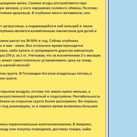
кращение матки. Свежие ягоды употребляются при
ри запорах, у кого нарушение солевого обмена. Поэтому -
стояния здоровья). В клубнике много витаминов, она
ет цитрусовые, а содержащийся в ней кальций в таком
клубника является излюбленным лакомством для детей и
аине растут на 30-50% в год. Сейчас клубника
о в мае - июне. Все остальное время приходится
ане, либо купить в супермаркете дорогую импортную
270 р. за 1 кг. Учитывая, что за исключением 2-х месяцев
 может самостоятельно устанавливать цену на товар.
ли ранней весной!
ом грунте. В Голландии богатые владельцы теплиц и
ом грунте.
ткрытом воздухе, потому что земли нужно меньше, а
 искусственной подсветкой и подогревом. Рентабельность
бники на открытом грунте более рискованно. Во-первых,
ар под реализацию, то в первое время возможны большие
 нужны первоначальные капиталовложения. В Америке,
ренду или покупку помещения, доставку товара, найм