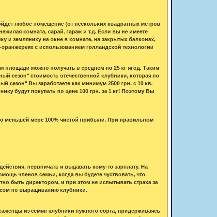
ойдет любое помещение (от нескольких квадратных метров
жилая комната, сарай, гараж и т.д. Если вы не имеете
у и землянику на окне в комнате, на закрытых балконах,
и-оранжереях с использованием голландской технологии
в.м площади можно получать в среднем по 25 кг ягод. Таким
чный сезон" стоимость отечественной клубники, которая по
ный сезон" Вы заработаете как минимум 2500 грн. с 10 кв.
ику будут покупать по цене 100 грн. за 1 кг! Поэтому Вы
 по меньшей мере 100% чистой прибыли. При правильном
ействия, нервничать и выдавать кому-то зарплату. На
мощь членов семьи, когда вы будете чуствовать, что
тно быть директором, и при этом не испытывать страха за
есом по выращиванию клубники.
 саженцы из семян клубники нужного сорта, придерживаясь