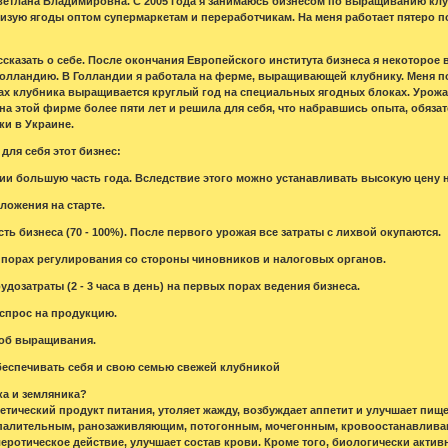
ветлана Владимировна. С 2005 года я занимаюсь бизнесом по выращиванию клуб
изую ягоды оптом супермаркетам и переработчикам. На меня работает пятеро 
сказать о себе. После окончания Европейского института бизнеса я некоторое 
Голландию. В Голландии я работала на ферме, выращивающей клубнику. Меня 
х клубника выращивается круглый год на специальных ягодных блоках. Урожай
 на этой фирме более пяти лет и решила для себя, что набравшись опыта, обяз
и в Украине.
для себя этот бизнес:
ии большую часть года. Вследствие этого можно устанавливать высокую цену 
ожения на старте.
ь бизнеса (70 - 100%). После первого урожая все затраты с лихвой окупаются.
 порах регулирования со стороны чиновников и налоговых органов.
дозатраты (2 - 3 часа в день) на первых порах ведения бизнеса.
спрос на продукцию.
об выращивания.
еспечивать себя и свою семью свежей клубникой
ка и земляника?
тический продукт питания, утоляет жажду, возбуждает аппетит и улучшает пище
палительным, ранозаживляющим, потогонным, мочегонным, кровоостанавливаю
еротическое действие, улучшает состав крови. Кроме того, биологически акти