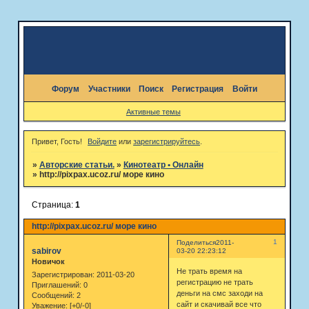
Форум
Участники
Поиск
Регистрация
Войти
Активные темы
Привет, Гость!
Войдите
или
зарегистрируйтесь
.
»
Авторские статьи.
»
Кинотеатр • Онлайн
»
http://pixpax.ucoz.ru/ море кино
Страница:
1
http://pixpax.ucoz.ru/ море кино
1
Поделиться
2011-
sabirov
03-20 22:23:12
Новичок
Не трать время на
Зарегистрирован
: 2011-03-20
регистрацию не трать
Приглашений:
0
деньги на смс заходи на
Сообщений:
2
сайт и скачивай все что
Уважение:
[+0/-0]