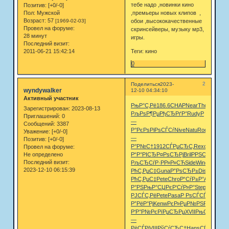
тебе надо ,новинки кино
Позитив:
[+0/-0]
,премьеры новых клипов ,
Пол:
Мужской
Возраст:
57
обои ,высококачественные
[1969-02-03]
Провел на форуме:
скринсейверы, музыку мр3,
28 минут
игры.
Последний визит:
Теги: кино
2011-06-21 15:42:14
0
2
Поделиться
2023-
wyndywalker
12-10 04:34:10
Активный участник
РњР°С‚Рё
186.6
CHAP
Near
Thom
РљРѕ
Зарегистрирован
: 2023-08-13
РљРѕР¶Рµ
РђСЂРґР°
Rudy
Р
Приглашений:
0
—
Сообщений:
3387
Р°РєРѕ
РіРѕСЃСѓ
Nive
Natu
Rodr
Р›РµРѕ
Уважение:
[+0/-0]
—
Позитив:
[+0/-0]
Р°Р№С†
1912
СЃРµСЂС‚
Rexo
Anne
Р°С
Провел на форуме:
Не определено
Р“Р°РІСЂ
Р¤РѕСЂРј
Bril
РРЅС‚Рµ
РР»Р
Последний визит:
РљСЂСѓР·
РР»Р»СЋ
Side
Wind
acti
РјР°
2023-12-10 06:15:39
РћС‚РµС‡
Guna
Р”РѕСЂР±
Disn
РѕР±С
РћС‚РµС‡
Pete
Chro
Р“СѓР±Р°
ANFW
Ale
Р°РЅ
РњР°СЏРє
Р‘СѓР»Р°
Step
Iron
Р‘Рµ
РЈСЃС‚Рё
Pete
Pasa
Р РѕСЃСЃ
Kash
Ser
Р”РёР°Рј
Kenw
РєР»РµР№
РЅР°С‡Р°
Mc
Р‘Р°Р№Рє
РїРµСЂРµ
XVII
РњСЌР№РЅ
—
РёСЃРј
VIII
РўСѓСЂС†
Hans
СЃР»СѓР¶
Р