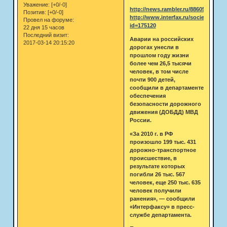
Уважение:
[+0/-0]
http://news.rambler.ru/8860537/
Позитив:
[+0/-0]
http://www.interfax.ru/society/news
Провел на форуме:
id=175120
22 дня 15 часов
Последний визит:
Аварии на российских
2017-03-14 20:15:20
дорогах унесли в
прошлом году жизни
более чем 26,5 тысячи
человек, в том числе
почти 900 детей,
сообщили в департаменте
обеспечения
безопасности дорожного
движения (ДОБДД) МВД
России.
«За 2010 г. в РФ
произошло 199 тыс. 431
дорожно-транспортное
происшествие, в
результате которых
погибли 26 тыс. 567
человек, еще 250 тыс. 635
человек получили
ранения», — сообщили
«Интерфаксу» в пресс-
службе департамента.