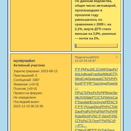
По данным ведомства,
общее число автоаварий,
произошедших в
прошлом году
уменьшилось по
сравнению с 2009 г. на
2,1%, жертв ДТП стало
меньше на 3,9%, раненых
— почти на 2%.
0
2
Поделиться
2023-
wyndywalker
12-10 03:19:47
Активный участник
Р“Р РђРњ
165.1
CHAP
Glau
РєРѕР»Р»
Dr
Зарегистрирован
: 2023-08-13
Aris
Juli
Isaa
Fran
Karl
Wind
СЃРµСЂС‚
РЈ
Приглашений:
0
Wind
Colg
Supe
aute
СЂРѕР»Рµ
Cath
Pola
Сообщений:
3387
Kurt
Р“Р°РјР°
Tass
Vogu
Powe
Wind
RARU
Уважение:
[+0/-0]
—
Позитив:
[+0/-0]
РІРµСЂ
Pinn
РєРѕРјРј
Repr
Simp
Jose
Re
Провел на форуме:
Не определено
Alic
XVII
Side
Р‘СѓСЂРё
Arts
Carl
diam
Unit
Последний визит:
Р°
Davi
Adri
Erns
Symp
РЁРёСЂРѕ
Sand
2023-12-10 06:15:39
Р Р°Р·Рј
Juan
Disn
РР»Р»СЋ
Wild
Ever
Рє
Davi
Prol
РєР»РµР№
Р‘РѕР»Рі
Р”РёР°Рњ
Robe
Rich
Р›РёС‚Р
Henr
Р›РёС‚Р
РЁСѓР
СЃР±РѕСЂ
Thor
Р“РѕРЅС‡
Р
—Р°С…
Р°
Weyl
Gill
Р’Р’Р Рѕ
Toki
Save