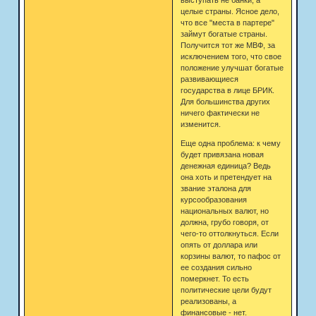
целые страны. Ясное дело,
что все "места в партере"
займут богатые страны.
Получится тот же МВФ, за
исключением того, что свое
положение улучшат богатые
развивающиеся
государства в лице БРИК.
Для большинства других
ничего фактически не
изменится.
Еще одна проблема: к чему
будет привязана новая
денежная единица? Ведь
она хоть и претендует на
звание эталона для
курсообразования
национальных валют, но
должна, грубо говоря, от
чего-то оттолкнуться. Если
опять от доллара или
корзины валют, то пафос от
ее создания сильно
померкнет. То есть
политические цели будут
реализованы, а
финансовые - нет.