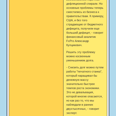
дефляционной спирали. Но
основные проблемы теперь
сместились из бизнеса к
правительствам. К примеру,
США, и без того
страдающие от бюджетного
дефицита, получили еще
больший дефицит, - говорит
финансовый аналитик
FxPro Александр
Купцикевич.
Решить эту проблему
можно косвенным
уменьшением долга.
- Снизить долг можно путем
работы "печатного станка",
который наращивал бы
денежную массу
значительно быстрее
темпов роста экономики.
Это не девальвация,
которой многие опасаются,
но как раз то, что мы
наблюдали в ранних
двухтысячных, - говорит
эксперт.