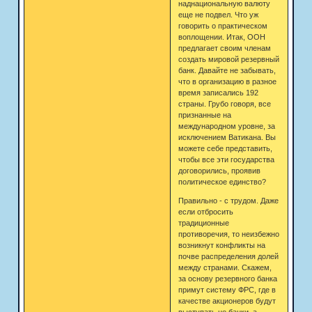
наднациональную валюту
еще не подвел. Что уж
говорить о практическом
воплощении. Итак, ООН
предлагает своим членам
создать мировой резервный
банк. Давайте не забывать,
что в организацию в разное
время записались 192
страны. Грубо говоря, все
признанные на
международном уровне, за
исключением Ватикана. Вы
можете себе представить,
чтобы все эти государства
договорились, проявив
политическое единство?
Правильно - с трудом. Даже
если отбросить
традиционные
противоречия, то неизбежно
возникнут конфликты на
почве распределения долей
между странами. Скажем,
за основу резервного банка
примут систему ФРС, где в
качестве акционеров будут
выступать не банки, а