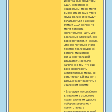
Иностранные кредиторы
США, естественно,
недовольны. Но не могут
выскочить из замкнутого
круга. Если они не будут
вкладываться в ценные
бумаги США сейчас, то
могут потерять
значительную часть уже
сделанных вложений. Все
равно потеряют, и немало.
Это окончательно стало
понятно после недавней
встречи министров
финансов "большой
двадцатки", где было
заявлено о том, что еще
рано сворачивать
антикризисные меры. То
есть "печатный станок" и
дальше будет работать в
усиленном режиме.
- Благодаря масштабным
вливаниям в экономику
правительствам удалось
побороть рецессию и
препятствовать
возникновению порочной