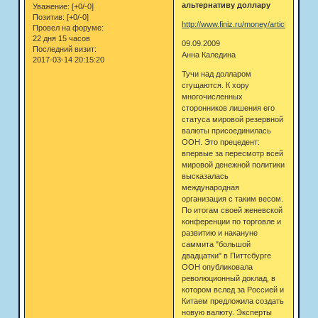
альтернативу доллару
Уважение:
[+0/-0]
Позитив:
[+0/-0]
http://www.finiz.ru/money/article125928
Провел на форуме:
22 дня 15 часов
09.09.2009
Последний визит:
Анна Каледина
2017-03-14 20:15:20
Тучи над долларом
сгущаются. К хору
многочисленных
сторонников лишения его
статуса мировой резервной
валюты присоединилась
ООН. Это прецедент:
впервые за пересмотр всей
мировой денежной политики
высказалась
международная
организация с таким весом.
По итогам своей женевской
конференции по торговле и
развитию и накануне
саммита "большой
двадцатки" в Питтсбурге
ООН опубликовала
революционный доклад, в
котором вслед за Россией и
Китаем предложила создать
новую валюту. Эксперты