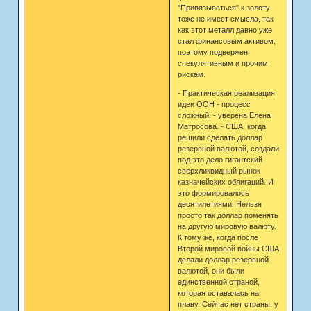
"Привязываться" к золоту
тоже не имеет смысла, так
как этот металл давно уже
стал финансовым активом,
поэтому подвержен
спекулятивным и прочим
рискам.
- Практическая реализация
идеи ООН - процесс
сложный, - уверена Елена
Матросова. - США, когда
решили сделать доллар
резервной валютой, создали
под это дело гигантский
сверхликвидный рынок
казначейских облигаций. И
это формировалось
десятилетиями. Нельзя
просто так доллар поменять
на другую мировую валюту.
К тому же, когда после
Второй мировой войны США
делали доллар резервной
валютой, они были
единственной страной,
которая оставалась на
плаву. Сейчас нет страны, у