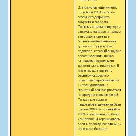
Все было бы еще ничего,
если бы в США не было
огромного дефицита
бюджета и госдолга.
Поэтому страна вынуждена
занимать направо и налево,
выпуская в свет все
больше необеспеченных
долларов. Тут и кризис
подоспел, который вынудил
власти заливать пожар
катаклизма огромными
денежными вливаниями. В
итоге госдолг растет с
бешеной скоростью,
неумолимо приближаясь к
12 трлн долларов, а
"печатный станок" работает
на пределе возможностей.
По данным самого
Федрезерва, денежная база
с июля 2008-го по сентябрь
2009-го увеличилась более
чем вдвое. И ограничивать
себя в свободе печати ФРС
явно не собирается.