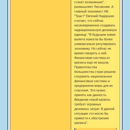
станет возможным", -
размышляет Лисоволик. А
главный экономист НБ
"Траст" Евгений Надоршин
считает, что сейчас
несвоевременно создавать
наднациональную денежную
единицу: "В будущем новая
валюта помогла бы более
универсально регулировать
экономику. Но сейчас не
время говорить о ней.
Финансовая система из
кризиса еще не вышла.
Правительства
большинства стран решили
сохранить национальные
финансовые системы и
предприняли меры для их
спасения. Это нужно
принять как данность.
Введение новой валюты
требует огромных
денежных затрат. В данной
ситуации это могло бы
привести к обострению
кризиса".
0