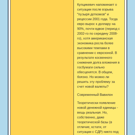
Купцикевич напоминает о
ситуации после взрыва
"пузыря доткомов" и
рецессии 2001 года. Тогда
евро вырос к доллару на
90%, почти вдвое (период с
2002-го по середину 2008-
го), хотя американская
экономика росла более
высокими темпами в
сравнении с еврозоной. В
результате косвенного
снижения долга вложения в
госбумаги сильно
обесценятся. В общем,
боязно. Но можно ли
решить эту проблему за
счет новой валюты?
Современный Вавилон
Теоретически появление
новой денежной единицы -
вещь реальная. Но,
собственно, даже
теоретической базы (в
отличие, кстати, от
ситуации с СДР) никто под