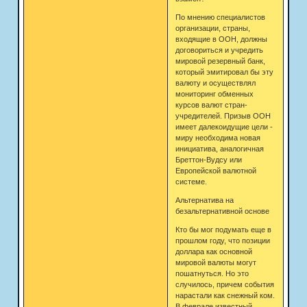
По мнению специалистов
организации, страны,
входящие в ООН, должны
договориться и учредить
мировой резервный банк,
который эмитировал бы эту
валюту и осуществлял
мониторинг обменных
курсов валют стран-
учредителей. Призыв ООН
имеет далекоидущие цели -
миру необходима новая
инициатива, аналогичная
Бреттон-Вудсу или
Европейской валютной
системе.
Альтернатива на
безальтернативной основе
Кто бы мог подумать еще в
прошлом году, что позиции
доллара как основной
мировой валюты могут
пошатнуться. Но это
случилось, причем события
нарастали как снежный ком.
В феврале известный