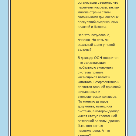
организации уверены, что
перемены назрели, так как
многие страны стали
заложниками финансовых
спекуляций американских
властей и бизнеса.
Все это, безусловно,
логично. Но есть ли
реальный шанс у новой
валюты?
В докладе ООН говорится,
что связывающая
глобальную экономику
система правил,
касающихся валют и
капитала, неэффективна и
является главной причиной
финансовых и
экономических кризисов.
По мнению авторов
документа, нынешняя
система, в которой доллар
имеет статус глобальной
резервной валюты, должна
быть полностью
пересмотрена. А что
взамен?