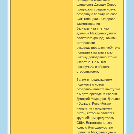
финансист Джордж Сорос
предложил создать новую
резервную валюту на базе
СДР (специальные права
заимствования -
безналичная учетная
единица Международного
валютного фонда). Какими
интересами
руководствовался любитель
поиграть курсами валют,
никому доподлинно это не
известно. Но мысль
прозвучала и обросла
сторонниками.
Затем с предложением
подумать о новой
резервной валюте выступил
в марте президент России
Дмитрий Медведев. Дальше
- больше. Российскую
инициативу поддержал
Китай, который является
крупнейшим кредитором
США. Естественно, эту
идею с благодарностью
принял и Международный