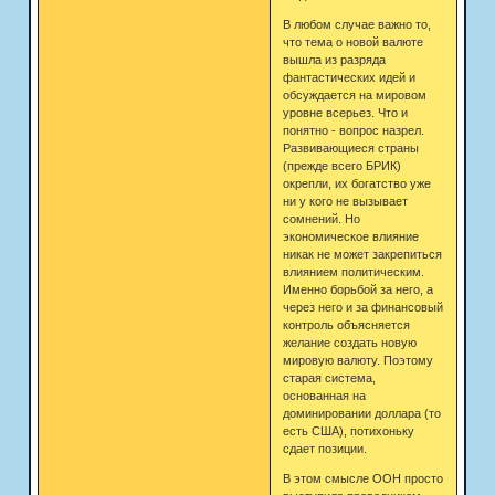
В любом случае важно то,
что тема о новой валюте
вышла из разряда
фантастических идей и
обсуждается на мировом
уровне всерьез. Что и
понятно - вопрос назрел.
Развивающиеся страны
(прежде всего БРИК)
окрепли, их богатство уже
ни у кого не вызывает
сомнений. Но
экономическое влияние
никак не может закрепиться
влиянием политическим.
Именно борьбой за него, а
через него и за финансовый
контроль объясняется
желание создать новую
мировую валюту. Поэтому
старая система,
основанная на
доминировании доллара (то
есть США), потихоньку
сдает позиции.
В этом смысле ООН просто