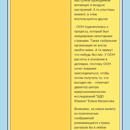
выступила проводником
витающих в воздухе
настроений. А то упустишь
момент, и этим
воспользуются другие.
- ООН подключилась к
процессу, который был
инициирован некоторыми
странами. Такая глобальная
организация не могла
пройти мимо. А то примут
что-нибудь без них. У ООН
расчеты в основном в
долларах, поэтому ООН
хочет вовремя
присоединиться, чтобы
потом получить то, что
выгодно им, - отмечает
директор центра
макроэкономических
исследований "БДО
Юникон" Елена Матросова.
Возможно, за новую валюту
из политических
соображений
развивающиеся страны
ратовали бы в любом