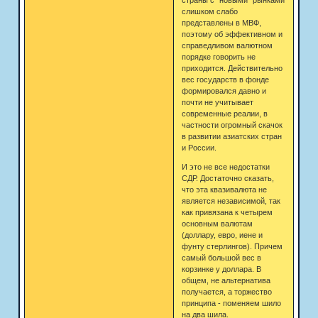
слишком слабо
представлены в МВФ,
поэтому об эффективном и
справедливом валютном
порядке говорить не
приходится. Действительно
вес государств в фонде
формировался давно и
почти не учитывает
современные реалии, в
частности огромный скачок
в развитии азиатских стран
и России.
И это не все недостатки
СДР. Достаточно сказать,
что эта квазивалюта не
является независимой, так
как привязана к четырем
основным валютам
(доллару, евро, иене и
фунту стерлингов). Причем
самый большой вес в
корзинке у доллара. В
общем, не альтернатива
получается, а торжество
принципа - поменяем шило
на два шила.