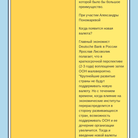
которой было бы большое
преимущество.
При участии Александры
Пономаревой
Когда появится новая
валюта?
Главный экономист
Deutsche Bank в России
Ярослав Лисоволик
полагает, что в
краткосрочной перспективе
(2-3 года) воплощение затеи
ООН маловероятно.
"Крупнейшие развитые
страны не будут
поддерживать новую
валюту. Но с течением
времени, когда влияние на
экономические институты
перераспределится в
сторону развивающихся
стран, возможность
поддерживать ООН и ее
дочерние организации
увеличится. Тогда и
введение новой валюты