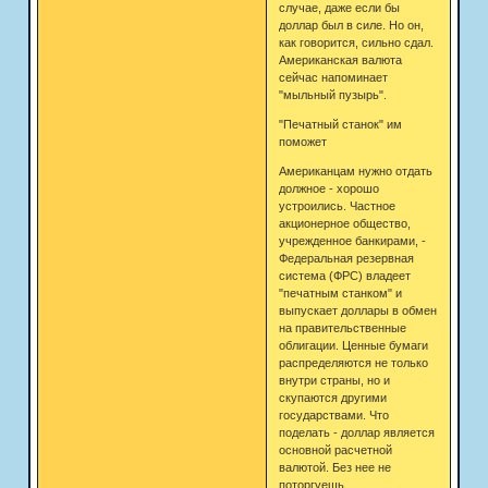
случае, даже если бы
доллар был в силе. Но он,
как говорится, сильно сдал.
Американская валюта
сейчас напоминает
"мыльный пузырь".
"Печатный станок" им
поможет
Американцам нужно отдать
должное - хорошо
устроились. Частное
акционерное общество,
учрежденное банкирами, -
Федеральная резервная
система (ФРС) владеет
"печатным станком" и
выпускает доллары в обмен
на правительственные
облигации. Ценные бумаги
распределяются не только
внутри страны, но и
скупаются другими
государствами. Что
поделать - доллар является
основной расчетной
валютой. Без нее не
поторгуешь.