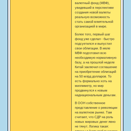
валютный фонд (МВФ),
увидевший в перспективе
создания новой валюты
реальную возможность
стать самой влиятельной
организацией в мире.
Более того, первый шаг
фонд уже сделал - быстро
подсуетился и выпустил
свои облигации. В июле
МВФ подготовил всю
необходимую нормативную
базу, а на прошлой неделе
Китай заключил соглашение
на приобретение облигаций
на 50 млрд долларов. То
есть формально хоть на
миллиметр, но мир
продвинулся к новым
наднациональным деньгам.
В ООН собственное
представление о революции
на валютном рынке. Там
считают, что СДР на роль
новых мировых денег явно
не тянут. Логика такая:
страны с "новыми" рынками