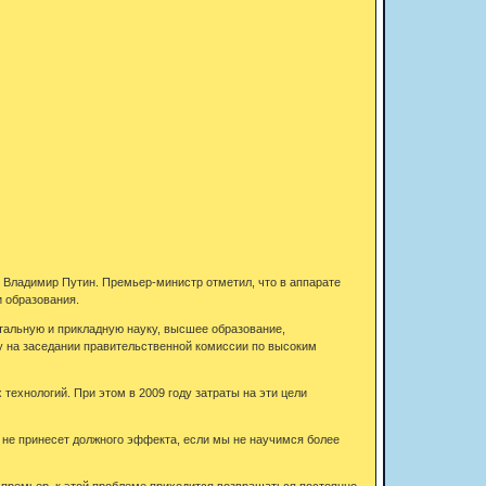
л Владимир Путин. Премьер-министр отметил, что в аппарате
и образования.
тальную и прикладную науку, высшее образование,
у на заседании правительственной комиссии по высоким
технологий. При этом в 2009 году затраты на эти цели
о не принесет должного эффекта, если мы не научимся более
 премьер, к этой проблеме приходится возвращаться постоянно,