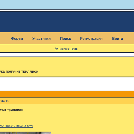
Форум
Участники
Поиск
Регистрация
Войти
Активные темы
ука получит триллион
:34:49
учит триллион
y/2010/3/3/186703.html