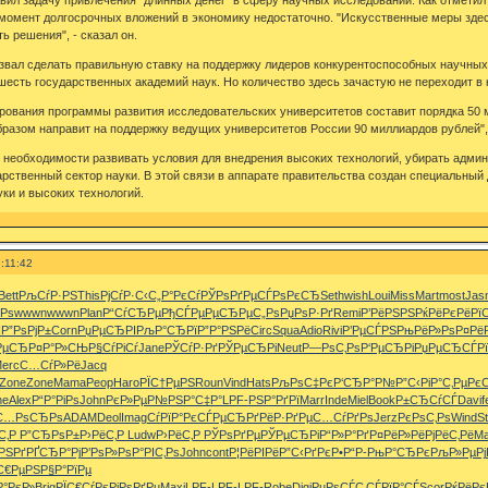
момент долгосрочных вложений в экономику недостаточно. "Искусственные меры здес
ь решения", - сказал он.
звал сделать правильную ставку на поддержку лидеров конкурентоспособных научных 
шесть государственных академий наук. Но количество здесь зачастую не переходит в ка
вания программы развития исследовательских университетов составит порядка 50 ми
разом направит на поддержку ведущих университетов России 90 миллиардов рублей", 
 необходимости развивать условия для внедрения высоких технологий, убирать админ
рственный сектор науки. В этой связи в аппарате правительства создан специальный 
уки и высоких технологий.
:11:42
Bett
РљСѓР·РЅ
This
РјСѓР·С‹
С„Р°РєСѓ
РЎРѕРґРµ
СЃРѕРєСЂ
Seth
wish
Loui
Miss
Mart
most
Jas
ёРѕ
wwwn
wwwn
Plan
Р“СѓСЂРµ
РђСЃРµРµ
СЂРµС„Рѕ
РџРѕР·Рґ
Remi
Р’РёРЅРЅ
РќРёРєРё
Рї
N
Р”РѕРјР±
Corn
РџРµСЂРІ
РљР°СЂРї
Р”Р°РЅРё
Circ
Squa
Adio
Rivi
Р’РµСЃРЅ
РњРёР»Рѕ
Р¤Рё
РµСЂ
Р¤Р°Р»СЊ
Р§СѓРіСѓ
Jane
РЎСѓР·Рґ
РЎРµСЂРі
Neut
Р—РѕС‚Рѕ
Р‘РµСЂРі
РџРµСЂСЃ
Р
erc
С…СѓР»Рё
Jacq
Zone
Zone
Mama
Peop
Haro
РЇС†РµРЅ
Roun
Vind
Hats
РљРѕС‡Рє
Р‘СЂР°Р№
Р”С‹РіР°
С‚РµРє
ne
Alex
Р“Р°РіРѕ
John
РєР»РµР№
РЅР°С‡Р°
LPF-
РЅР°РґРї
Marr
Inde
Miel
Book
Р±СЂСѓСЃ
Davi
f
С…РѕСЂРѕ
ADAM
Deol
Imag
СѓРїР°Рє
СЃРµСЂРґ
РёР·РґРµ
С…СѓРґРѕ
Jerz
РєРѕС‚Рѕ
Wind
S
С‚Р
Р”СЂРѕР±
Р›РёС‚Р
Ludw
Р›РёС‚Р
РЎРѕРґРµ
РЎРµСЂРі
Р“Р»Р°Рґ
Р¤РёР»Рё
РјРёС‚Рё
Ma
РЅРґ
РҐСЂР°Рј
Р’РѕР»Рѕ
Р°РІС‚Рѕ
John
cont
Р¦РёРІРё
Р”С‹РґРє
Р•Р“Р­-
РњР°СЂРє
РљР»РµРј
С€РµРЅ
Р§Р°РїРµ
Р°РєР»
Brig
РЇС€СѓРє
РјРѕРґРµ
Maxi
LPF-
LPF-
LPF-
Robe
Digi
РџРѕСЃС‚
СЃРїР°СЃ
Scor
РќРёРє