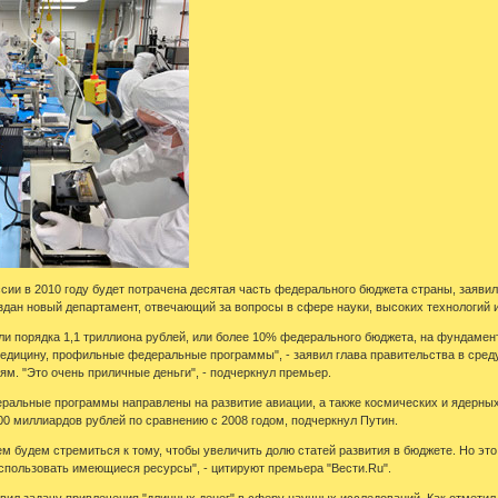
ссии в 2010 году будет потрачена десятая часть федерального бюджета страны, заяви
здан новый департамент, отвечающий за вопросы в сфере науки, высоких технологий 
ли порядка 1,1 триллиона рублей, или более 10% федерального бюджета, на фундамен
едицину, профильные федеральные программы", - заявил глава правительства в сред
ям. "Это очень приличные деньги", - подчеркнул премьер.
еральные программы направлены на развитие авиации, а также космических и ядерных 
00 миллиардов рублей по сравнению с 2008 годом, подчеркнул Путин.
ем будем стремиться к тому, чтобы увеличить долю статей развития в бюджете. Но эт
использовать имеющиеся ресурсы", - цитируют премьера "Вести.Ru".
авил задачу привлечения "длинных денег" в сферу научных исследований. Как отметил