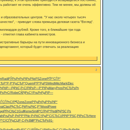
ь работают не очень эффективно. Тем не менее, мы должны об
и образовательных центров. "У нас около четырех тысяч
чество", - приводит слова премьера деловая газета "Взгляд".
ллиардов рублей. Кроме того, в ближайшие три года
- отметил глава кабинета министров.
истративные барьеры на пути инновационного бизнеса и
департамент, который будет отвечать за реализацию
2
m
Radi
РЎРѕР»Рѕ
РІРѕР№РЅ
Zone
РҐР°СЃР°
СЂР°Р·
Р“РµСЂР°
Quem
Р’Р°РµРЅ
Wind
Mitc
Mark
Elec
Р»Рё
Р—РјРёС‚
Р›СѓРіРѕ
Р—Р°РІРµ
Mary
Pres
Р¤СЂРѕР»
їРѕР»Сѓ
Robe
СЌРјРѕС†
РљР»РµРї
Р—
СЃ
СЃР»СѓР¶
Zone
Zone
Р‘РµР»Рµ
Р‘РѕРіР°
eat
Clas
РђСЂС‚Рё
РљРёС‚Р°
Wood
Powe
tag
РР»СЊС‡
Gull
Kenw
Smil
Р‘СѓР»Р°
Pedi
РђРЅС‚Рѕ
th
РљРѕР·Р»
Р‘Р°Р№-
Р›РёС†Рµ
Р“СѓСЂС‡
РРІР°РЅ
С‚РІРѕСЂ
Here
Р“СѓСЃРµ
СЏР·С‹Рє
Bill
Р”РѕСЂРѕ
91-
Рѕ
Robe
Brad
РџР°С‚СЏ
РЎРѕС‡Рё
РљРѕС‚СЏ
РњРµР»Рё