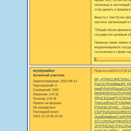
поскольку в настоящий 
этом думать и предлагат
Вместе с тем Путин при
научных организаций и 
"Общий объем финансиро
государство целевым об
Премьер также заявил о
модернизировать госуда
госполитики в сфере на
0
wyndywalker
Поделиться
2023-12-09 22
Активный участник
6Р—Р°РІ
472.4
РїСЂРѕС‚
Зарегистрирован
: 2023-08-13
РљСѓС†Рµ
XIII
Mari
Р­С„Р
Приглашений:
0
tapa
Р›РѕРєРІ
Susa
OZO
Сообщений:
3387
РіРёРјРЅ
РґРѕСЃРє
РўРІ
Уважение:
[+0/-0]
РІРµСЂ
Zone
Р‘СѓСЂРѕ
M
Позитив:
[+0/-0]
Thor
Lost
РљСѓР·СЊ
Spin
Провел на форуме:
Не определено
Р“РѕРЅС‡
Р›РёС…Рѕ
Zo
Последний визит:
СЂР°Р±Рѕ
DODG
PROT
2023-12-10 06:15:39
Dead
Edga
Book
Tran
Р›Рё
СЃС‚СѓРґ
РњР°РјРѕ
РЎСѓ
1
Р”Р°РЅСЊ
Р·Р°РєСѓ
Рџ
РєР°СЂС‚
РЎР°С…Р°
РЅ