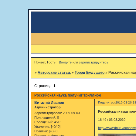
Привет, Гость!
Войдите
или
зарегистрируйтесь
.
»
Авторские статьи.
»
Город Будущего
»
Российская на
Страница:
1
Российская наука получит триллион
Виталий Иванов
Поделиться
2010-03-26 18
Администратор
Российская наука пол
Зарегистрирован
: 2009-09-03
Приглашений:
0
16:49 / 03.03.2010
Сообщений:
4513
Уважение:
[+0/-0]
http://www.dni.ru/econom
Позитив:
[+0/-0]
Провел на форуме: