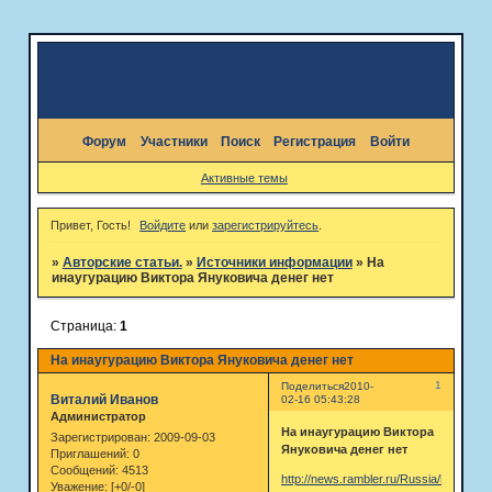
Форум
Участники
Поиск
Регистрация
Войти
Активные темы
Привет, Гость!
Войдите
или
зарегистрируйтесь
.
»
Авторские статьи.
»
Источники информации
»
На
инаугурацию Виктора Януковича денег нет
Страница:
1
На инаугурацию Виктора Януковича денег нет
1
Поделиться
2010-
Виталий Иванов
02-16 05:43:28
Администратор
На инаугурацию Виктора
Зарегистрирован
: 2009-09-03
Януковича денег нет
Приглашений:
0
Сообщений:
4513
http://news.rambler.ru/Russia/head/535
Уважение:
[+0/-0]