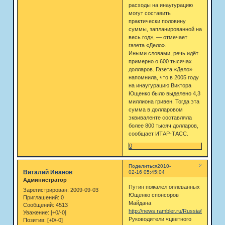
расходы на инаугурацию
могут составить
практически половину
суммы, запланированной на
весь год», — отмечает
газета «Дело».
Иными словами, речь идёт
примерно о 600 тысячах
долларов. Газета «Дело»
напомнила, что в 2005 году
на инаугурацию Виктора
Ющенко было выделено 4,3
миллиона гривен. Тогда эта
сумма в долларовом
эквиваленте составляла
более 800 тысяч долларов,
сообщает ИТАР-ТАСС.
0
2
Поделиться
2010-
Виталий Иванов
02-16 05:45:04
Администратор
Путин пожалел оплеванных
Зарегистрирован
: 2009-09-03
Ющенко спонсоров
Приглашений:
0
Майдана
Сообщений:
4513
http://news.rambler.ru/Russia/head/535
Уважение:
[+0/-0]
Руководители «цветного
Позитив:
[+0/-0]