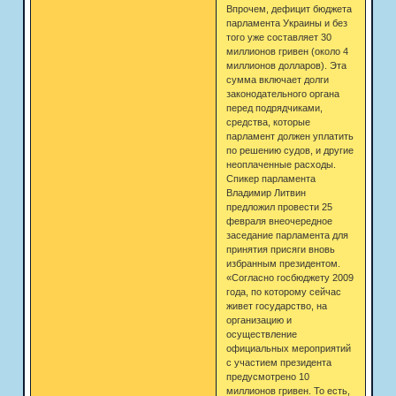
Впрочем, дефицит бюджета
парламента Украины и без
того уже составляет 30
миллионов гривен (около 4
миллионов долларов). Эта
сумма включает долги
законодательного органа
перед подрядчиками,
средства, которые
парламент должен уплатить
по решению судов, и другие
неоплаченные расходы.
Спикер парламента
Владимир Литвин
предложил провести 25
февраля внеочередное
заседание парламента для
принятия присяги вновь
избранным президентом.
«Согласно госбюджету 2009
года, по которому сейчас
живет государство, на
организацию и
осуществление
официальных мероприятий
с участием президента
предусмотрено 10
миллионов гривен. То есть,