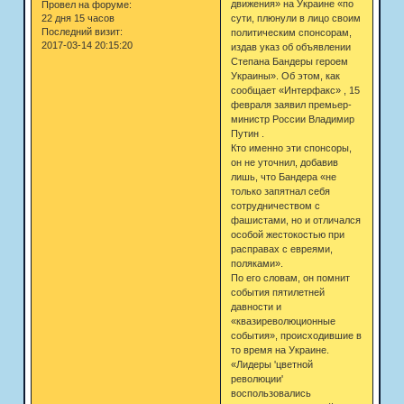
движения» на Украине «по
Провел на форуме:
22 дня 15 часов
сути, плюнули в лицо своим
Последний визит:
политическим спонсорам,
2017-03-14 20:15:20
издав указ об объявлении
Степана Бандеры героем
Украины». Об этом, как
сообщает «Интерфакс» , 15
февраля заявил премьер-
министр России Владимир
Путин .
Кто именно эти спонсоры,
он не уточнил, добавив
лишь, что Бандера «не
только запятнал себя
сотрудничеством с
фашистами, но и отличался
особой жестокостью при
расправах с евреями,
поляками».
По его словам, он помнит
события пятилетней
давности и
«квазиреволюционные
события», происходившие в
то время на Украине.
«Лидеры 'цветной
революции'
воспользовались