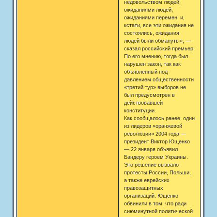
недовольством людей,
ожиданиями людей,
ожиданиями перемен, и,
кстати, все эти ожидания не
состоялись, ожидания
людей были обмануты», —
сказал российский премьер.
По его мнению, тогда был
нарушен закон, так как
объявленный под
давлением общественности
«третий тур» выборов не
был предусмотрен в
действовавшей
конституции.
Как сообщалось ранее, один
из лидеров «оранжевой
революции» 2004 года —
президент Виктор Ющенко
— 22 января объявил
Бандеру героем Украины.
Это решение вызвало
протесты России, Польши,
а также еврейских
правозащитных
организаций. Ющенко
обвинили в том, что ради
сиюминутной политической