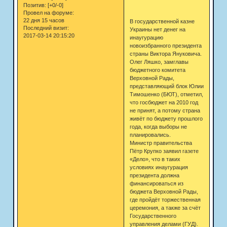
Позитив:
[+0/-0]
Провел на форуме:
22 дня 15 часов
В государственной казне
Последний визит:
Украины нет денег на
2017-03-14 20:15:20
инаугурацию
новоизбранного президента
страны Виктора Януковича.
Олег Ляшко, замглавы
бюджетного комитета
Верховной Рады,
представляющий блок Юлии
Тимошенко (БЮТ), отметил,
что госбюджет на 2010 год
не принят, а потому страна
живёт по бюджету прошлого
года, когда выборы не
планировались.
Министр правительства
Пётр Крупко заявил газете
«Дело», что в таких
условиях инаугурация
президента должна
финансироваться из
бюджета Верховной Рады,
где пройдёт торжественная
церемония, а также за счёт
Государственного
управления делами (ГУД).