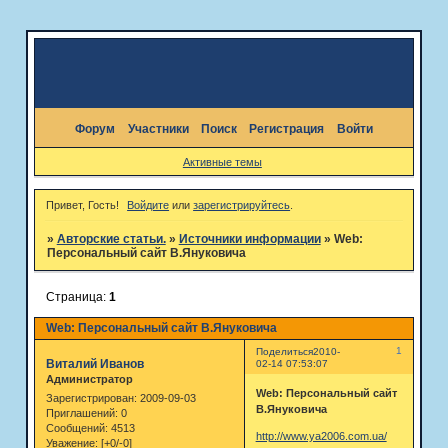
Форум
Участники
Поиск
Регистрация
Войти
Активные темы
Привет, Гость!
Войдите
или
зарегистрируйтесь
.
»
Авторские статьи.
»
Источники информации
»
Web:
Персональный сайт В.Януковича
Страница:
1
Web: Персональный сайт В.Януковича
1
Поделиться
2010-
Виталий Иванов
02-14 07:53:07
Администратор
Web: Персональный сайт
Зарегистрирован
: 2009-09-03
В.Януковича
Приглашений:
0
Сообщений:
4513
http://www.ya2006.com.ua/
Уважение:
[+0/-0]