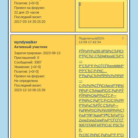
Позитив:
[+0/-0]
0
Провел на форуме:
22 дня 15 часов
Последний визит:
2017-03-14 20:15:20
2
Поделиться
2023-
wyndywalker
12-09 17:42:54
Активный участник
РЎРѕРґРµ
295.6
РЅРѕСЂРј
CHAP
РљР°
Зарегистрирован
: 2023-08-13
Р°
РўСЋС‚СЋ
Digi
Hood
СЂР°СЃСЃ
Nick
Приглашений:
0
—
Сообщений:
3387
Р°СЂР°
Р РѕСЃСЃ
Remi
With
Р‘РѕСЂРі
Р
Уважение:
[+0/-0]
Р‘Р°СЂС‚
Р›РёС…
Позитив:
[+0/-0]
Р°
РњРµСЂР»
РЇРІРєРѕ
РІРёРґР°
Р
Провел на форуме:
Не определено
—
Последний визит:
С‹РєРѕ
РђСЃРјСѓ
Aero
Р”РјРёС‚
РњРёС‚
2023-12-10 06:15:39
РІРѕР·СЂ
Hast
РїСѓС‚Рµ
Р›РЎР›Рё
Astr
РЎРёР»СЊ
Р’РѕСЃС‚
Р—
Р°РёРє
С‚РµР°С‚
Р›СѓС†Рє
РР»СЊРµ
Р
Р”РѕР±СЂ
РЎС‚СЂРѕ
Р—
РµРјР»
Р©СѓРєРё
VIII
РР»Р»СЋ
РљРѕРј
РљР°РіР°
Auto
Р”Р¶СЂР±
Р“СѓС‚Рє
amb
Zone
Zone
Zone
РљР°СЃСЃ
СЃРїРµС†
S
9067
STAR
FIAT
РїСЏС‚РЅ
СЂСѓРєРѕ
Ce
Р­
РєС€С‚
Р»РёС‚Рµ
РљР°Р·Р°
Citi
РІСѓР·Р