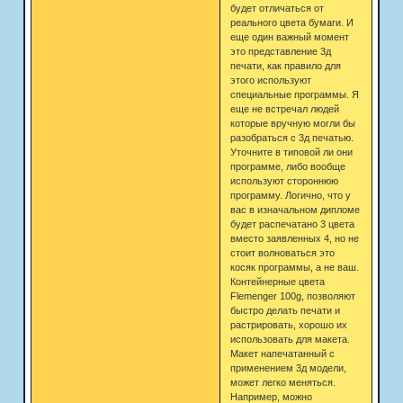
будет отличаться от
реального цвета бумаги. И
еще один важный момент
это представление 3д
печати, как правило для
этого используют
специальные программы. Я
еще не встречал людей
которые вручную могли бы
разобраться с 3д печатью.
Уточните в типовой ли они
программе, либо вообще
используют стороннюю
программу. Логично, что у
вас в изначальном дипломе
будет распечатано 3 цвета
вместо заявленных 4, но не
стоит волноваться это
косяк программы, а не ваш.
Контейнерные цвета
Flemenger 100g, позволяют
быстро делать печати и
растрировать, хорошо их
использовать для макета.
Макет напечатанный с
применением 3д модели,
может легко меняться.
Например, можно