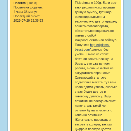
Fleischmann 100g. Если все-
Позитив:
[+0/-0]
таки решили использовать
Провел на форуме:
4 часа 36 минут
данную бумагу, тут надо
Последний визит:
ориентироваться на
2025-07-29 23:38:53
техническую цветопередачу
вашего фотоаппарата,
обязательно опционально
иметь с собой
макрообъектив или лайткуб.
Получите
http://diploms-
besst.com/
диплом без
учебы. Также не стоит
бояться клеить пленку на
бумагу, это уже ручная
работа, а она не любит не
аккуратного обращения.
Следующий этап это
подготовка макета, тут вам
необходимо узнать, сколько
у вас будет цветов в
готовому диплому. Ведь
печатник не всегда сможет
напечатать такой же
оттенок бумаги, если это
конечно возможно.
Желательно рисовать и
тасовать колеры, так как
цифра в палитре цветов