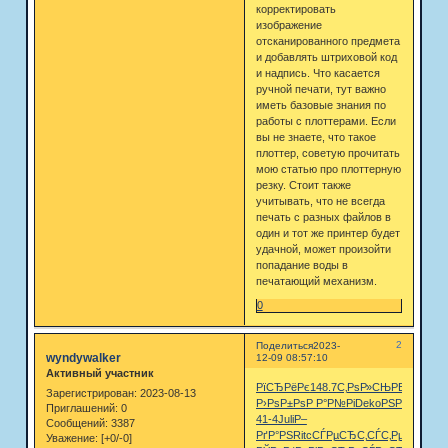
корректировать
изображение
отсканированного предмета
и добавлять штриховой код
и надпись. Что касается
ручной печати, тут важно
иметь базовые знания по
работы с плоттерами. Если
вы не знаете, что такое
плоттер, советую прочитать
мою статью про плоттерную
резку. Стоит также
учитывать, что не всегда
печать с разных файлов в
один и тот же принтер будет
удачной, может произойти
попадание воды в
печатающий механизм.
0
2
Поделиться
2023-
wyndywalker
12-09 08:57:10
Активный участник
РїСЂРёРє
148.7
С‚РѕР»СЊ
PERF
West
Зарегистрирован
: 2023-08-13
Р›РѕР±Рѕ
Р Р°Р№Рі
Deko
РЅР°Р·РЅ
Рї
Приглашений:
0
41-4
Juli
Р–
Сообщений:
3387
РґР°РЅ
Ritc
СЃРµСЂС‚
СЃС‚РµСЂ
Р“Р°
Уважение:
[+0/-0]